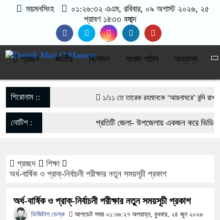
ময়মনসিংহ
০১:২৬:৩২ এএম
, রবিবার, ০৯ অগাস্ট ২০২৬, ২৫
শ্রাবণ ১৪৩৩ বঙ্গাব্দ
প্রচ্ছদ
জাতীয়
বিনোদন
সংবাদ পাঠান
অন্যান্য
শিরোনাম ::
১/১১ তে তারেক রহমানকে ‘আয়নাঘরে’ বন্দি রাখা হ
গণঅভ্যুত্থানের সঙ্গে প্রথম বেইমানি করেন জামায
নোটিশ :
প্রতিটি জেলা- উপজেলায় একজন করে ভিডিও প
রাশেদ খাঁন
যোগাযোগঃ- Email- matiomanuss@gma
সরকারের কাজে কোনো গাফিলতি হলে কঠোর ব্যবস্থা নি
প্রচ্ছদ
শিক্ষা
017-11684104, 013-03300539.
​অর্ধ-বার্ষিক ও প্রাক্‌-নির্বাচনী পরীক্ষার নতুন সময়সূচী প্রকাশ
রিজভী
​অর্ধ-বার্ষিক ও প্রাক্‌-নির্বাচনী পরীক্ষার নতুন সময়সূচী প্রকাশ
মিয়ানমার সীমান্ত থেকে ৪০ হাজার ইয়াবাসহ যুবক
ডিজিটাল ডেস্ক
আপডেট সময় ০১:৩৬:২৭ অপরাহ্ন, বুধবার, ২৪ জুন ২০২৬