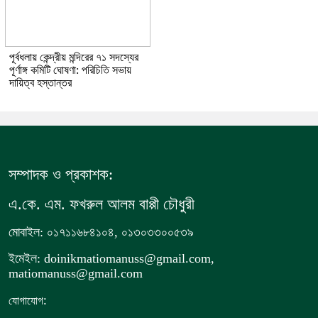
পূর্বধলায় কেন্দ্রীয় মন্দিরের ৭১ সদস্যের
পূর্ণাঙ্গ কমিটি ঘোষণা: পরিচিতি সভায়
দায়িত্ব হস্তান্তর
সম্পাদক ও প্রকাশক:
এ.কে. এম. ফখরুল আলম বাপ্পী চৌধুরী
মোবাইল: ০১৭১১৬৮৪১০৪, ০১৩০৩৩০০৫৩৯
ইমেইল: doinikmatiomanuss@gmail.com,
matiomanuss@gmail.com
:
যোগাযোগ