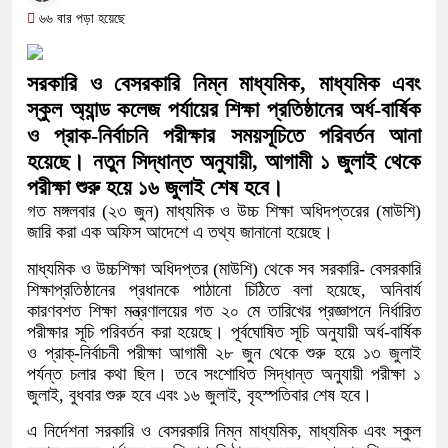
সামাজিক অপরাধ প্রতিরোধে কেন্দুয়ায় আলোচনা সভা
৬৬ বার পড়া হয়েছে
গড়ার আহ্বান
সরকারি ও বেসরকারি নিম্ন মাধ্যমিক, মাধ্যমিক এবং
নেত্রকোনায় অগ্নিকাণ্ডে ক্ষতিগ্রস্ত এলাকা পরিদর
স্কুল অ্যান্ড কলেজ পর্যায়ের শিক্ষা প্রতিষ্ঠানের অর্ধ-বার্ষিক
একটি চিঠিই বদলে দিল ৫ম শ্রেণির শিক্ষার্থী অনুশ্রী 
ও প্রাক-নির্বাচনি পরীক্ষার সময়সূচিতে পরিবর্তন আনা
হয়েছে। নতুন সিদ্ধান্ত অনুযায়ী, আগামী ১ জুলাই থেকে
শাস্তির বদলে সাভারের ওসি পদে মেহেরপুরের সাবেক ক
পরীক্ষা শুরু হয়ে ১৬ জুলাই শেষ হবে।
গত মঙ্গলবার (২৩ জুন) মাধ্যমিক ও উচ্চ শিক্ষা অধিদপ্তরের (মাউশি)
পড়েছে মেহেরপুরবাসী
জারি করা এক অফিস আদেশে এ তথ্য জানানো হয়েছে।
দিনাজপুর পলিটেকনিক ইনস্টিটিউটের হীরক জয়ন্তী: পু
মাধ্যমিক ও উচ্চশিক্ষা অধিদপ্তর (মাউশি) থেকে সব সরকারি- বেসরকারি
শিক্ষাপ্রতিষ্ঠানের প্রধানকে পাঠানো চিঠিতে বলা হয়েছে, অনিবার্য
আনুষ্ঠানিক উদ্বোধন
কারণবশত শিক্ষা মন্ত্রণালয়ের গত ২০ মে তারিখের প্রজ্ঞাপনে নির্ধারিত
পরীক্ষার সূচি পরিবর্তন করা হয়েছে। পূর্বঘোষিত সূচি অনুযায়ী অর্ধ-বার্ষিক
পূর্বধলায় কেন্দ্রীয় মন্দিরের ৭১ সদস্যের পূর্ণাঙ্গ কমি
ও প্রাক্‌-নির্বাচনী পরীক্ষা আগামী ২৮ জুন থেকে শুরু হয়ে ১৩ জুলাই
পর্যন্ত চলার কথা ছিল। তবে সংশোধিত সিদ্ধান্ত অনুযায়ী পরীক্ষা ১
হস্তান্তর
জুলাই, বুধবার শুরু হবে এবং ১৬ জুলাই, বৃহস্পতিবার শেষ হবে।
এ নির্দেশনা সরকারি ও বেসরকারি নিম্ন মাধ্যমিক, মাধ্যমিক এবং স্কুল