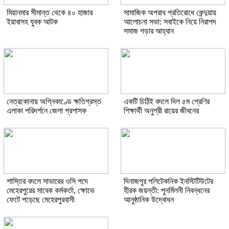
মিয়ানমার সীমান্ত থেকে ৪০ হাজার
সামাজিক অপরাধ প্রতিরোধে কেন্দুয়ায়
ইয়াবাসহ যুবক আটক
আলোচনা সভা: সবাইকে নিয়ে নিরাপদ
সমাজ গড়ার আহ্বান
নেত্রকোনায় অগ্নিকাণ্ডে ক্ষতিগ্রস্ত
একটি চিঠিই বদলে দিল ৫ম শ্রেণির
এলাকা পরিদর্শনে জেলা প্রশাসক
শিক্ষার্থী অনুশ্রী রায়ের জীবনের
শাস্তির বদলে সাভারের ওসি পদে
দিনাজপুর পলিটেকনিক ইনস্টিটিউটের
মেহেরপুরের সাবেক কর্মকর্তা, ক্ষোভে
হীরক জয়ন্তী: পুনর্মিলনী নিবন্ধনের
ফেটে পড়েছে মেহেরপুরবাসী
আনুষ্ঠানিক উদ্বোধন