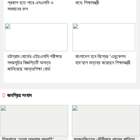
প্রকাশ হতে পারে এসএসসি ও
কবে: শিক্ষামন্ত্রী
সমমানের ফল
চট্টগ্রাম বোর্ডের এইচএসসি পরীক্ষার
বাংলাদেশ হবে বিশ্বের ‘এডুকেশন
সময়সূচির বিজ্ঞপ্তিটি অসত্য
হাব’বলে মন্তব্য করেছেন শিক্ষামন্ত্রী
জানিয়েছে আন্তঃশিক্ষা বোর্ড
জনপ্রিয় সংবাদ
‎ত্রিশালে ‘চলো অভ্যাস বদলাই’
ময়মনসিংহের গৌরীপুরে খালের পানিতে