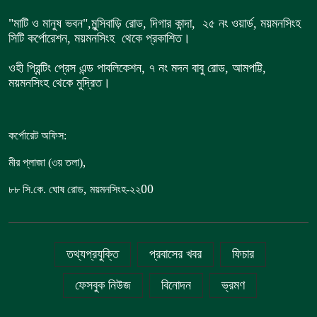
"মাটি ও মানুষ ভবন",
মুন্সিবাড়ি রোড,
দিগার কান্দা, ২৫ নং ওয়ার্ড, ময়মনসিংহ
সিটি কর্পোরেশন, ময়মনসিংহ থেকে প্রকাশিত।
ওহী প্রিন্টিং প্রেস এন্ড পাবলিকেশন, ৭ নং মদন বাবু রোড, আমপট্টি,
ময়মনসিংহ থেকে মুদ্রিত।
কর্পোরেট অফিস:
,
মীর প্লাজা (৩য় তলা)
,
00
৮৮
সি.কে. ঘোষ রোড
ময়মনসিংহ-২২
তথ্যপ্রযুক্তি
প্রবাসের খবর
ফিচার
ফেসবুক নিউজ
বিনোদন
ভ্রমণ