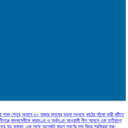
ণা
পাকা সেতুর অভাবে ৫০ হাজার মানুষের ভরসা নড়বড়ে কাঠের সাঁকো
ভারী বৃষ্টিতে
লীগঞ্জে মাদকসেবীকে কারাদণ্ড ও অর্থদণ্ড
আওয়ামী লীগ আমলে এক তৃতীয়াংশ
ফের বড় ধাক্কা: এক লাফে অনেকটা বাড়ল স্বর্ণের দাম
বিচার প্রক্রিয়া শুরু: