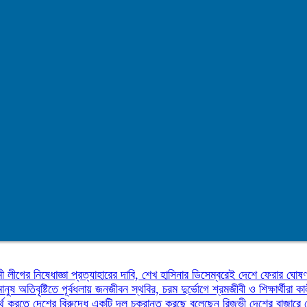
ী লীগের নিষেধাজ্ঞা প্রত্যাহারের দাবি, শেখ হাসিনার ডিসেম্বরেই দেশে ফেরার ঘোষ
মানুষ
অতিবৃষ্টিতে পূর্বধলায় জনজীবন স্থবির, চরম দুর্ভোগে শ্রমজীবী ও শিক্ষার্থীরা
কা
র্থ করতে দেশের বিরুদ্ধে একটি দল চক্রান্ত করছে বলেছেন রিজভী
দেশের বাজারে 