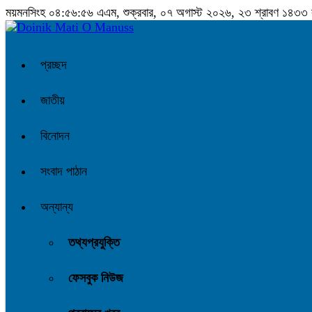
ময়মনসিংহ
০৪:৫৬:৫৭ এএম
, শুক্রবার, ০৭ অগাস্ট ২০২৬, ২৩ শ্রাবণ ১৪৩৩ বঙ্
প্রচ্ছদ
জাতীয়
বিনোদন
সংবাদ পাঠান
অন্যান্য
তথ্যপ্রযুক্তি
ফেসবুক নিউজ