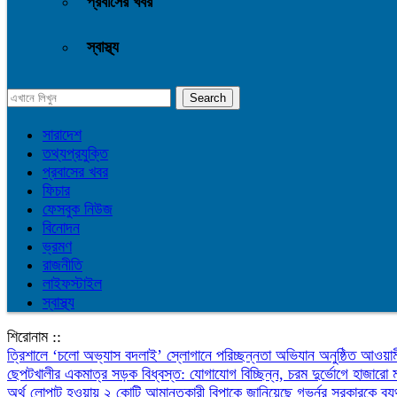
প্রবাসের খবর
স্বাস্থ্য
সারাদেশ
তথ্যপ্রযুক্তি
প্রবাসের খবর
ফিচার
ফেসবুক নিউজ
বিনোদন
ভ্রমণ
রাজনীতি
লাইফস্টাইল
স্বাস্থ্য
শিরোনাম ::
‎ত্রিশালে ‘চলো অভ্যাস বদলাই’ স্লোগানে পরিচ্ছন্নতা অভিযান অনুষ্ঠিত
আওয়াম
ছেপটখালীর একমাত্র সড়ক বিধ্বস্ত: যোগাযোগ বিচ্ছিন্ন, চরম দুর্ভোগে হাজারো 
অর্থ লোপাট হওয়ায় ২ কোটি আমানতকারী বিপাকে জানিয়েছে গভর্নর
সরকারকে ব্য