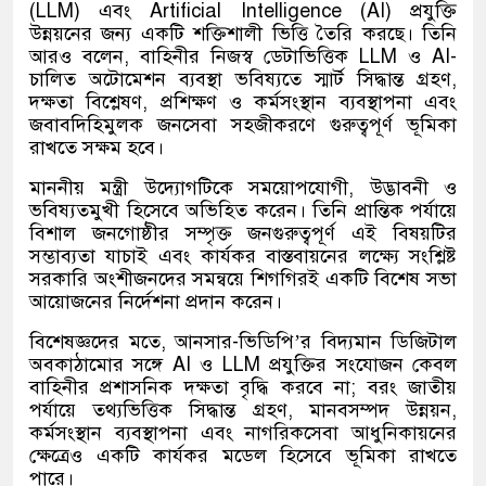
(LLM) এবং Artificial Intelligence (AI) প্রযুক্তি
উন্নয়নের জন্য একটি শক্তিশালী ভিত্তি তৈরি করছে। তিনি
আরও বলেন, বাহিনীর নিজস্ব ডেটাভিত্তিক LLM ও AI-
চালিত অটোমেশন ব্যবস্থা ভবিষ্যতে স্মার্ট সিদ্ধান্ত গ্রহণ,
দক্ষতা বিশ্লেষণ, প্রশিক্ষণ ও কর্মসংস্থান ব্যবস্থাপনা এবং
জবাবদিহিমুলক জনসেবা সহজীকরণে গুরুত্বপূর্ণ ভূমিকা
রাখতে সক্ষম হবে।
মাননীয় মন্ত্রী উদ্যোগটিকে সময়োপযোগী, উদ্ভাবনী ও
ভবিষ্যতমুখী হিসেবে অভিহিত করেন। তিনি প্রান্তিক পর্যায়ে
বিশাল জনগোষ্ঠীর সম্পৃক্ত জনগুরুত্বপূর্ণ এই বিষয়টির
সম্ভাব্যতা যাচাই এবং কার্যকর বাস্তবায়নের লক্ষ্যে সংশ্লিষ্ট
সরকারি অংশীজনদের সমন্বয়ে শিগগিরই একটি বিশেষ সভা
আয়োজনের নির্দেশনা প্রদান করেন।
বিশেষজ্ঞদের মতে, আনসার-ভিডিপি’র বিদ্যমান ডিজিটাল
অবকাঠামোর সঙ্গে AI ও LLM প্রযুক্তির সংযোজন কেবল
বাহিনীর প্রশাসনিক দক্ষতা বৃদ্ধি করবে না; বরং জাতীয়
পর্যায়ে তথ্যভিত্তিক সিদ্ধান্ত গ্রহণ, মানবসম্পদ উন্নয়ন,
কর্মসংস্থান ব্যবস্থাপনা এবং নাগরিকসেবা আধুনিকায়নের
ক্ষেত্রেও একটি কার্যকর মডেল হিসেবে ভূমিকা রাখতে
পারে।