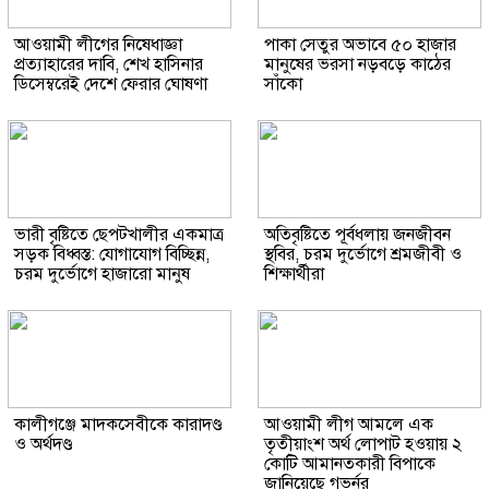
আওয়ামী লীগের নিষেধাজ্ঞা
পাকা সেতুর অভাবে ৫০ হাজার
প্রত্যাহারের দাবি, শেখ হাসিনার
মানুষের ভরসা নড়বড়ে কাঠের
ডিসেম্বরেই দেশে ফেরার ঘোষণা
সাঁকো
ভারী বৃষ্টিতে ছেপটখালীর একমাত্র
অতিবৃষ্টিতে পূর্বধলায় জনজীবন
সড়ক বিধ্বস্ত: যোগাযোগ বিচ্ছিন্ন,
স্থবির, চরম দুর্ভোগে শ্রমজীবী ও
চরম দুর্ভোগে হাজারো মানুষ
শিক্ষার্থীরা
কালীগঞ্জে মাদকসেবীকে কারাদণ্ড
আওয়ামী লীগ আমলে এক
ও অর্থদণ্ড
তৃতীয়াংশ অর্থ লোপাট হওয়ায় ২
কোটি আমানতকারী বিপাকে
জানিয়েছে গভর্নর