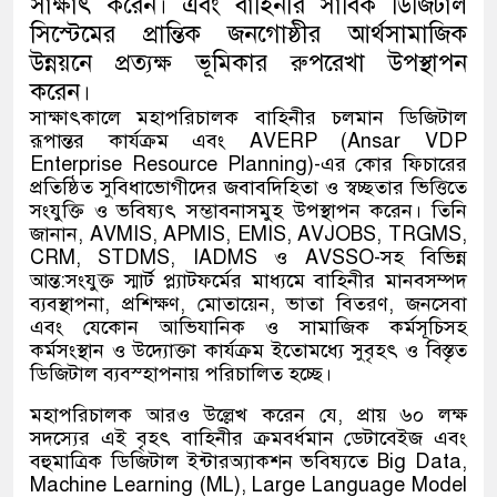
সাক্ষাৎ করেন। এবং বাহিনীর সার্বিক ডিজিটাল
সিস্টেমের প্রান্তিক জনগোষ্ঠীর আর্থসামাজিক
উন্নয়নে প্রত্যক্ষ ভূমিকার রুপরেখা উপস্থাপন
করেন।
সাক্ষাৎকালে মহাপরিচালক বাহিনীর চলমান ডিজিটাল
রূপান্তর কার্যক্রম এবং AVERP (Ansar VDP
Enterprise Resource Planning)-এর কোর ফিচারের
প্রতিষ্ঠিত সুবিধাভোগীদের জবাবদিহিতা ও স্বচ্ছতার ভিত্তিতে
সংযুক্তি ও ভবিষ্যৎ সম্ভাবনাসমুহ উপস্থাপন করেন। তিনি
জানান, AVMIS, APMIS, EMIS, AVJOBS, TRGMS,
CRM, STDMS, IADMS ও AVSSO-সহ বিভিন্ন
আন্ত:সংযুক্ত স্মার্ট প্ল্যাটফর্মের মাধ্যমে বাহিনীর মানবসম্পদ
ব্যবস্থাপনা, প্রশিক্ষণ, মোতায়েন, ভাতা বিতরণ, জনসেবা
এবং যেকোন আভিযানিক ও সামাজিক কর্মসূচিসহ
কর্মসংস্থান ও উদ্যোক্তা কার্যক্রম ইতোমধ্যে সুবৃহৎ ও বিস্তৃত
ডিজিটাল ব্যবস্হাপনায় পরিচালিত হচ্ছে।
মহাপরিচালক আরও উল্লেখ করেন যে, প্রায় ৬০ লক্ষ
সদস্যের এই বৃহৎ বাহিনীর ক্রমবর্ধমান ডেটাবেইজ এবং
বহুমাত্রিক ডিজিটাল ইন্টারঅ্যাকশন ভবিষ্যতে Big Data,
Machine Learning (ML), Large Language Model