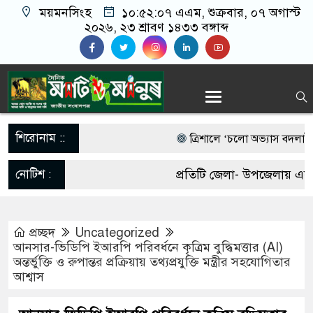
ময়মনসিংহ
১০:৫২:০৭ এএম
, শুক্রবার, ০৭ অগাস্ট
২০২৬, ২৩ শ্রাবণ ১৪৩৩ বঙ্গাব্দ
শিরোনাম ::
‎ত্রিশালে ‘চলো অভ্যাস বদলাই’ স্লো
আওয়ামী লীগের নিষেধাজ্ঞা প্রত্যা
নোটিশ :
প্রতিটি জেলা- উপজেলায় একজন
ডিসেম্বরেই দেশে ফেরার ঘোষণা
আবশ্যক। যোগাযোগঃ- Email-
পাকা সেতুর অভাবে ৫০ হাজার মা
প্রচ্ছদ
Uncategorized
matiomanuss@gmail.com. 
আনসার-ভিডিপি ইআরপি পরিবর্ধনে কৃত্রিম বুদ্ধিমত্তার (AI)
ভারী বৃষ্টিতে ছেপটখালীর একমাত্র স
অন্তর্ভুক্তি ও রুপান্তর প্রক্রিয়ায় তথ্যপ্রযুক্তি মন্ত্রীর সহযোগিতার
11684104, 013-03300539.
আশ্বাস
চরম দুর্ভোগে হাজারো মানুষ