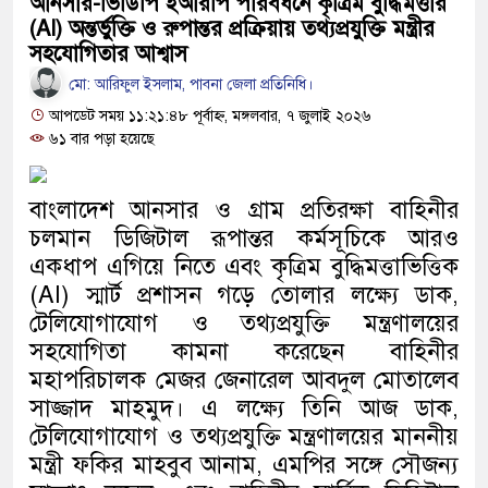
আনসার-ভিডিপি ইআরপি পরিবর্ধনে কৃত্রিম বুদ্ধিমত্তার
অতিবৃষ্টিতে পূর্বধলায় জনজীবন স্থ
(AI) অন্তর্ভুক্তি ও রুপান্তর প্রক্রিয়ায় তথ্যপ্রযুক্তি মন্ত্রীর
শিক্ষার্থীরা
সহযোগিতার আশ্বাস
মো: আরিফুল ইসলাম, পাবনা জেলা প্রতিনিধি।
কালীগঞ্জে মাদকসেবীকে কারাদণ্ড ও
আপডেট সময় ১১:২১:৪৮ পূর্বাহ্ন, মঙ্গলবার, ৭ জুলাই ২০২৬
৬১ বার পড়া হয়েছে
আওয়ামী লীগ আমলে এক তৃতীয়া
আমানতকারী বিপাকে জানিয়েছে গভর্
বাংলাদেশ আনসার ও গ্রাম প্রতিরক্ষা বাহিনীর
চলমান ডিজিটাল রূপান্তর কর্মসূচিকে আরও
সরকারকে ব্যর্থ করতে দেশের বিরুদ
একধাপ এগিয়ে নিতে এবং কৃত্রিম বুদ্ধিমত্তাভিত্তিক
বলেছেন রিজভী
(AI) স্মার্ট প্রশাসন গড়ে তোলার লক্ষ্যে ডাক,
টেলিযোগাযোগ ও তথ্যপ্রযুক্তি মন্ত্রণালয়ের
দেশের বাজারে ফের বড় ধাক্কা: এক
সহযোগিতা কামনা করেছেন বাহিনীর
বিচার প্রক্রিয়া শুরু: হাছান-নওফেল
মহাপরিচালক মেজর জেনারেল আবদুল মোতালেব
সাজ্জাদ মাহমুদ। এ লক্ষ্যে তিনি আজ ডাক,
আজ
টেলিযোগাযোগ ও তথ্যপ্রযুক্তি মন্ত্রণালয়ের মাননীয়
মন্ত্রী ফকির মাহবুব আনাম, এমপির সঙ্গে সৌজন্য