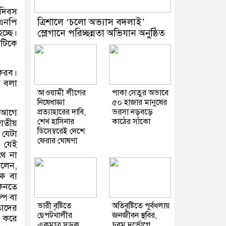
যদিবস
‎ত্রিশালে ‘চলো অভ্যাস বদলাই’
িএনপি
চ্ছে।
স্লোগানে পরিচ্ছন্নতা অভিযান অনুষ্ঠিত
দটিকে
 করব।
া বলা
আওয়ামী লীগের
পাকা সেতুর অভাবে
নিষেধাজ্ঞা
৫০ হাজার মানুষের
 আগে
প্রত্যাহারের দাবি,
ভরসা নড়বড়ে
শেখ হাসিনার
কাঠের সাঁকো
জাতীয়
ডিসেম্বরেই দেশে
 যেটা
ফেরার ঘোষণা
 যেই
থে না
বলেন,
্ষ বা
কিনতে
্প বা
ভারী বৃষ্টিতে
অতিবৃষ্টিতে পূর্বধলায়
তাদের
ছেপটখালীর
জনজীবন স্থবির,
র করে
একমাত্র সড়ক
চরম দুর্ভোগে