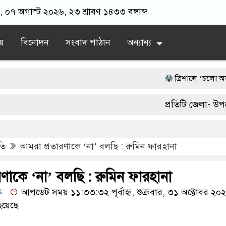
ার, ০৭ অগাস্ট ২০২৬, ২৩ শ্রাবণ ১৪৩৩ বঙ্গাব্দ
য়
বিনোদন
সংবাদ পাঠান
অন্যান্য
‎ত্রিশালে ‘চলো অভ্যাস বদলা
পাকা সেতুর অভাবে ৫০ হা
প্রতিটি জেলা- উপজেলা
অতিবৃষ্টিতে পূর্বধলায় জনজীব
03300539.
আওয়ামী লীগ আমলে এক তৃ
তি
আমরা প্রতারণাকে ‌‌‘না’ বলছি : রুমিন ফারহানা
দেশের বাজারে ফের বড় ধাক্
ণাকে ‌‌‘না’ বলছি : রুমিন ফারহানা
ক
আপডেট সময় ১১:৩৩:৩২ পূর্বাহ্ন, শুক্রবার, ৩১ অক্টোবর ২০
হয়েছে