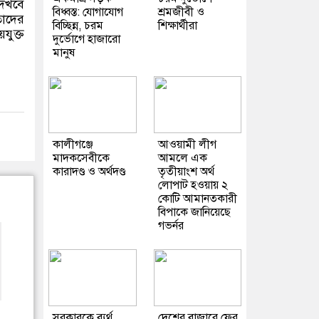
দেখবে
বিধ্বস্ত: যোগাযোগ
শ্রমজীবী ও
তাদের
বিচ্ছিন্ন, চরম
শিক্ষার্থীরা
যুক্ত
দুর্ভোগে হাজারো
মানুষ
কালীগঞ্জে
আওয়ামী লীগ
মাদকসেবীকে
আমলে এক
কারাদণ্ড ও অর্থদণ্ড
তৃতীয়াংশ অর্থ
লোপাট হওয়ায় ২
কোটি আমানতকারী
বিপাকে জানিয়েছে
গভর্নর
সরকারকে ব্যর্থ
দেশের বাজারে ফের