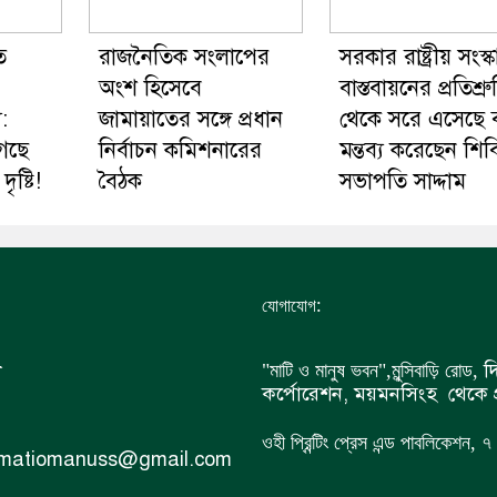
ত
রাজনৈতিক সংলাপের
সরকার রাষ্ট্রীয় সংস্
অংশ হিসেবে
বাস্তবায়নের প্রতিশ্রু
:
জামায়াতের সঙ্গে প্রধান
থেকে সরে এসেছে 
গেছে
নির্বাচন কমিশনারের
মন্তব্য করেছেন শিব
ষ্টি!
বৈঠক
সভাপতি সাদ্দাম
:
যোগাযোগ
ী
দি
"মাটি ও মানুষ ভবন",
মুন্সিবাড়ি রোড,
কর্পোরেশন, ময়মনসিংহ থেকে প
ওহী প্রিন্টিং প্রেস এন্ড পাবলিকেশন,
 matiomanuss@gmail.com