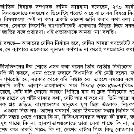
র্জাতিক বিষয়ক সম্পাদক রুমিন ফারহানা বলেছেন, ২৭০ কার্
বিষয়গুলোতে দলগুলোর ডিসেন্টিং পয়েন্ট আছে বা যেসব বিষয়ে ব
সে বিষয়গুলো স্পষ্ট না করে একটি আদেশ জারি করার কথা বলা হ
 থাকবে, সেখানে ডিসেন্টিং ব্যাপারটাকেই একেবারে উড়িয়ে দিয়ে সন
জাতির সঙ্গে প্রতারণা। এই প্রতারণাকে আমরা ‘না’ বলছি।
েই বলছে— আমাদের যেদিন নির্বাচন হবে, সেদিন আমরা গণভোটটি
ম, সে ব্যাপারে একেবারে ন্যূনতম কর্ণপাত না করেই গণভোটের কথ
টেলিভিশনের টক শোতে এসব কথা বলেন তিনি।জাতীয় নির্বাচনের
ি কী করবে, এমন প্রশ্নের জবাবে বিএনপির এই নেত্রী বলেন, 
দি গণভোট হয়, সরকার থেকে যদি সিদ্ধান্ত হয়, তাহলে সময়ের সঙ্গে
নপি দলীয় আলাপ-আলোচনার পরে সিদ্ধান্ত নেবে।ফেব্রুয়ারিতে
ত হয়েছে, সেটা যদি কোনো কারণে পিছিয়ে যায় বা দ্রুত নির্বাচনের প
্রিক রাষ্ট্রের যে শক্তি থাকার কথা, সেটি আর থাকবে না। তিনি আরো 
 প্রশ্ন জড়িত, বাংলাদেশের মানুষের মূল চিন্তা উচ্চকক্ষ, নিম্নকক
এগুলো নিয়ে নয়। তাদের কনসার্ন, তারা ঠিকমতো সস্তায় জিনিস 
টা সস্তায় খেতে পারছে কি না, চিকিৎসাব্যবস্থার অবস্থা কী রকম, স্বল
 ওষুধ পাচ্ছে কি না, হাসপাতালগুলোতে তারা সেবা পাচ্ছে কি না, 
শেষ করে চাকরি পাচ্ছে কি না, দেশের বাইরে গিয়ে কিছু রোজগা