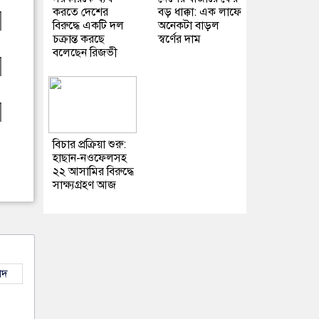
করতে দেশের
বড় ধাক্কা: এক লাফে
বিরুদ্ধে একটি দল
অনেকটা বাড়ল
চক্রান্ত করছে
স্বর্ণের দাম
বলেছেন রিজভী
বিচার প্রক্রিয়া শুরু:
হাছান-নওফেলসহ
২২ আসামির বিরুদ্ধে
সাক্ষ্যগ্রহণ আজ
াদ