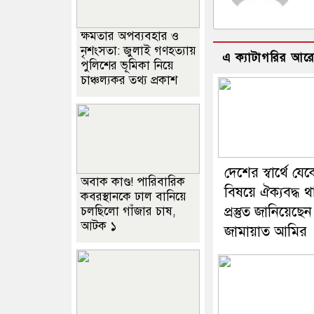
ক্ষমতার অপব্যবহার ও
নৃশংসতা: জুলাই গণহত্যায়
এ ক্যাটাগরির আর
পুলিশের ভূমিকা নিয়ে
চাঞ্চল্যকর তথ্য প্রকাশ
দেশের স্বার্থে য
অবাক কাণ্ড! পারিবারিক
বিষয়ে ঐক্যবদ্ধ 
কবরস্থানকে ঢাল বানিয়ে
প্রস্তুত জানিয়েছেন
চলছিলো গাঁজার চাষ,
আটক ১
জামায়াত আমির