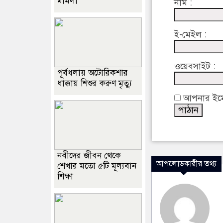
মামলা
নাম :
ই-মেইল :
ওয়েবসাইট :
পূর্বধলায় অটোরিকশার
ধাক্কায় শিশুর করুণ মৃত্যু
আপনার ইমেইল
নবীদের জীবন থেকে
আপলোডকারীর তথ্য
শেখার মতো ৫টি মূল্যবান
শিক্ষা