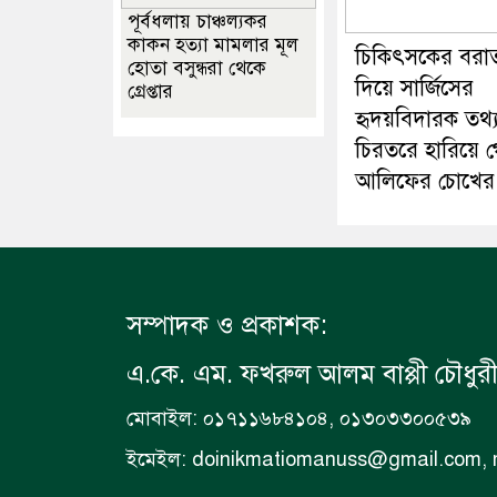
পূর্বধলায় চাঞ্চল্যকর
কাকন হত্যা মামলার মূল
চিকিৎসকের বরা
হোতা বসুন্ধরা থেকে
দিয়ে সার্জিসের
গ্রেপ্তার
হৃদয়বিদারক তথ্য
চিরতরে হারিয়ে 
আলিফের চোখের দৃ
সম্পাদক ও প্রকাশক:
এ.কে. এম. ফখরুল আলম বাপ্পী চৌধুর
মোবাইল: ০১৭১১৬৮৪১০৪, ০১৩০৩৩০০৫৩৯
ইমেইল: doinikmatiomanuss@gmail.com,