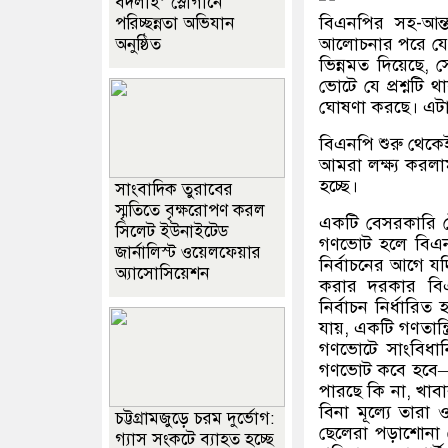
বদলাই’ স্লোগানে
বিএনপির সহ-আন্ত
পরিচ্ছন্নতা অভিযান
আলোচনার পরে যে 
অনুষ্ঠিত
ভিন্নমত দিয়েছে, 
ভোটে যে প্রশ্নটি
ঘোষণা করছে। এটা 
বিএনপি শুরু থেক
আমরা লক্ষ্য করলা
হচ্ছে।
সাংবাদিক তুরাবের
স্মৃতিতে বৃক্ষরোপণ করল
একটি বেসরকারি 
সিলেট ইউনাইটেড
গণভোট হলে বিএনপ
জার্নালিস্ট ওয়েলফেয়ার
নির্বাচনের আগে য
অ্যাসোসিয়েশন
করার দরকার বিএ
নির্বাচন নির্ধারি
যায়, একটি গণতান্ত
গণভোটে সাংবিধানিক
গণভোট কবে হবে— 
পারছে কি না, খাবার
বিনা মূল্যে তারা
চট্টগ্রামজুড়ে চরম দুর্ভোগ:
ছেলেরা পড়াশোনা 
গ্যাস সংকটে ব্যাহত হচ্ছে