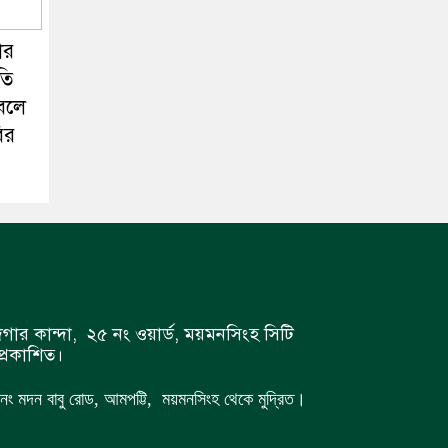
কার
তি
বলে
ির
গার কান্দা, ২৫ নং ওয়ার্ড, ময়মনসিংহ সিটি
্রকাশিত।
 ৭ নং মদন বাবু রোড, আমপট্টি, ময়মনসিংহ থেকে মুদ্রিত।