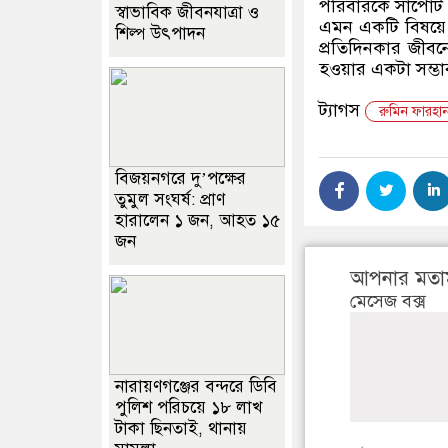
পরিবারকে সাপোর্ট
স্বাভাবিক জীবনযাত্রা ও
এমন একটি বিষয়ে গ
শিল্প উৎপাদন
প্রতিদিনকার জীবন
হওয়ার একটা সম্ভা
ট্যাগস
রুমিন ফারহান
বিজয়নগরে দু’পক্ষের
তুমুল সংঘর্ষ: প্রাণ
হারালেন ১ জন, আহত ১৫
জন
আপনার মতা
মেসেজ বক্স
নারায়ণগঞ্জের বন্দরে ডিবি
পুলিশ পরিচয়ে ১৮ লাখ
টাকা ছিনতাই, থানায়