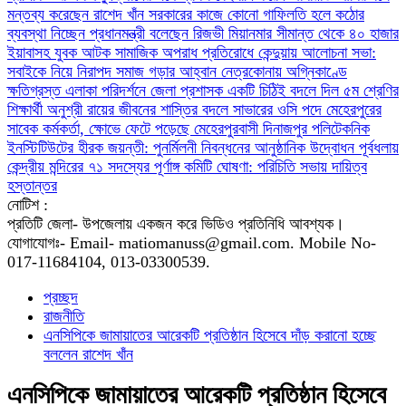
মন্তব্য করেছেন রাশেদ খাঁন
সরকারের কাজে কোনো গাফিলতি হলে কঠোর
ব্যবস্থা নিচ্ছেন প্রধানমন্ত্রী বলেছেন রিজভী
মিয়ানমার সীমান্ত থেকে ৪০ হাজার
ইয়াবাসহ যুবক আটক
সামাজিক অপরাধ প্রতিরোধে কেন্দুয়ায় আলোচনা সভা:
সবাইকে নিয়ে নিরাপদ সমাজ গড়ার আহ্বান
নেত্রকোনায় অগ্নিকাণ্ডে
ক্ষতিগ্রস্ত এলাকা পরিদর্শনে জেলা প্রশাসক
একটি চিঠিই বদলে দিল ৫ম শ্রেণির
শিক্ষার্থী অনুশ্রী রায়ের জীবনের
শাস্তির বদলে সাভারের ওসি পদে মেহেরপুরের
সাবেক কর্মকর্তা, ক্ষোভে ফেটে পড়েছে মেহেরপুরবাসী
দিনাজপুর পলিটেকনিক
ইনস্টিটিউটের হীরক জয়ন্তী: পুনর্মিলনী নিবন্ধনের আনুষ্ঠানিক উদ্বোধন
পূর্বধলায়
কেন্দ্রীয় মন্দিরের ৭১ সদস্যের পূর্ণাঙ্গ কমিটি ঘোষণা: পরিচিতি সভায় দায়িত্ব
হস্তান্তর
নোটিশ :
প্রতিটি জেলা- উপজেলায় একজন করে ভিডিও প্রতিনিধি আবশ্যক।
যোগাযোগঃ- Email- matiomanuss@gmail.com. Mobile No-
017-11684104, 013-03300539.
প্রচ্ছদ
রাজনীতি
এনসিপিকে জামায়াতের আরেকটি প্রতিষ্ঠান হিসেবে দাঁড় করানো হচ্ছে
বললেন রাশেদ খাঁন
এনসিপিকে জামায়াতের আরেকটি প্রতিষ্ঠান হিসেবে