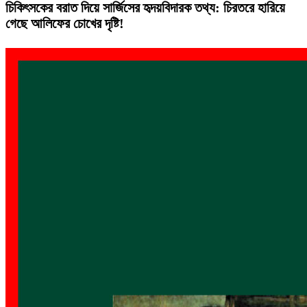
চিকিৎসকের বরাত দিয়ে সার্জিসের হৃদয়বিদারক তথ্য: চিরতরে হারিয়ে
গেছে আলিফের চোখের দৃষ্টি!