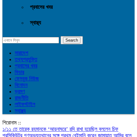
প্রবাসের খবর
স্বাস্থ্য
সারাদেশ
তথ্যপ্রযুক্তি
প্রবাসের খবর
ফিচার
ফেসবুক নিউজ
বিনোদন
ভ্রমণ
রাজনীতি
লাইফস্টাইল
স্বাস্থ্য
শিরোনাম ::
১/১১ তে তারেক রহমানকে ‘আয়নাঘরে’ বন্দি রাখা হয়েছিল বললেন চিফ
প্রসিকিউটর
গণঅভ্যুত্থানের সঙ্গে প্রথম বেইমানি করেন জামায়াত আমির বলে