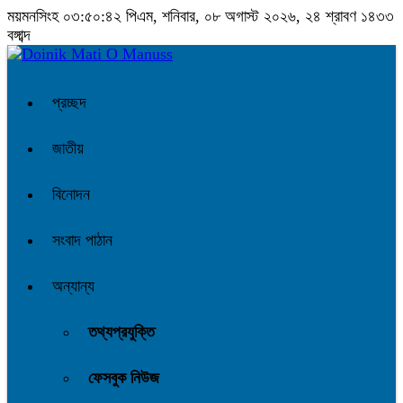
ময়মনসিংহ
০৩:৫০:৪৩ পিএম
, শনিবার, ০৮ অগাস্ট ২০২৬, ২৪ শ্রাবণ ১৪৩৩
বঙ্গাব্দ
প্রচ্ছদ
জাতীয়
বিনোদন
সংবাদ পাঠান
অন্যান্য
তথ্যপ্রযুক্তি
ফেসবুক নিউজ