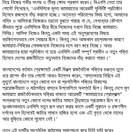
নিয়ে নিজের গভীর সংশয় ও তীব্র ক্ষোভ প্রকাশ করেন। বিএনপি নেতা তার
পোস্টে লিখেছেন, ‘এনসিপিকে মূলত জামায়াতের আরেকটি সুনির্দিষ্ট প্রতিষ্ঠান
হিসেবে রাজপথে দাঁড় করানো হচ্ছে। অত্যন্ত পরিতাপের বিষয় হলো, আমাদের
নাহিদ ও আসিফরা নিজেরাও হয়তো বুঝতে পারছে না যে, নেপথ্যের কৌশলে
কীভাবে পুরো এনসিপিকে ধীরে ধীরে নিজেদের দখলে নিয়ে নিচ্ছে জামায়াত-
শিবির। আসিফ নিজেও কিন্তু একটা সময় এই অনুপ্রবেশের বিষয়ে
ব্যক্তিগতভাবে বেশ সোচ্চার ছিল। কিন্তু সেও আজকাল রহস্যজনক কারণে
জামায়াত-শিবিরের লোকজনকে নিজেদের দলে বরণ করে নিচ্ছে। অথচ
জামায়াতের ছায়া প্রতিষ্ঠান না হয়ে এনসিপি একটি সম্পূর্ণ স্বাধীন ও নতুন শক্তি
হিসেবে দেশের রাজনীতিতে নতুনভাবে নিজেদের দাঁড় করাতে পারত।’
বাংলাদেশের বর্তমান প্রেক্ষাপটে একটি বিকল্প রাজনৈতিক শক্তির গুরুত্ব তুলে
ধরে রাশেদ খাঁন তার পোস্টে আরও উল্লেখ করেন, ‘বাস্তবতার নিরিখে এই
মুহূর্তে বাংলাদেশে নতুন কোনো দল বা প্রগতিশীল শক্তির বিকাশের
প্রয়োজনীয়তা ও মাঠপর্যায়ে বাস্তব উপযোগিতা অবশ্যই ছিল। কিন্তু দেশে মূল
জামায়াত রাজনৈতিকভাবে সক্রিয় থাকতে আরেকটি “জামায়াতের প্রোম্যাক্স”
সংস্করণের নতুন কোনো দলের জাতির সামনে বিন্দুমাত্র প্রয়োজন ছিল না।
দুঃখজনকভাবে এনসিপি নতুন রূপ ধারণ করার বদলে একটি পুরাতন ও রক্ষণশীল
দর্শনের দল হিসেবেই জাতির সামনে হাজির হলো এবং এই বৃত্ত থেকে তাদের
আর মুক্তির কোনো সুযোগ নেই।’
নতুন এই দলটির সাংগঠনিক কাঠামোর সমালোচনা করে তিনি দাবি করেন,