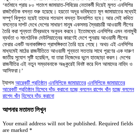
‘বর্তমানে প্রায় ৮০ শতাংশ জামায়াত-শিবিরের নেতাকর্মী দিয়েই মূলত এনসিপির
রাজনৈতিক বসন্ত শুরু হয়েছে। হয়তো অদূর ভবিষ্যতে মূল জামায়াতের মধ্যেই
সম্পূর্ণ বিলুপ্ত হয়েই তাদের শতভাগ বসন্ত উদযাপিত হবে। আর সেই কথিত
বসন্তের দাপট দেখে দেশের সাধারণ মানুষ একসময় স্বৈরাচারী আওয়ামী লীগের
তৈরি করা শূন্যতা তীব্রভাবে অনুভব করবে। ইতোমধ্যে এনসিপির এমন নানামুখী
ব্যর্থতা ও সাংগঠনিক দেউলিয়াত্বের কারণেই দেশে পুনরায় আওয়ামী লীগের
ফেরার একটি অনাকাঙ্ক্ষিত প্রাসঙ্গিকতা তৈরি হয়ে গেছে। অথচ এই এনসিপির
মাধ্যমেই মাঠের রাজনীতিতে আওয়ামী শূন্যতা সততার সাথে পূরণের এক দারুণ
জাতীয় সুযোগ সৃষ্টি হয়েছিল, যা তারা নিজেদের ভুলে হাতছাড়া করল। দেশের
রাজনীতির এই নতুন সম্ভাবনাকে অঙ্কুরেই বিনষ্ট করে দিল আমাদের নাহিদ ও
আসিফরা।’
ট্যাগস
আরেকটি প্রতিষ্ঠান
এনসিপিকে জামায়াতের
এনসিপিকে জামায়াতের
আরেকটি প্রতিষ্ঠান হিসেবে দাঁড় করানো হচ্ছে বললেন রাশেদ খাঁন
হচ্ছে বললেন
রাশেদ খাঁন
হিসেবে দাঁড় করানো
আপনার মতামত লিখুন
Your email address will not be published.
Required fields
are marked
*