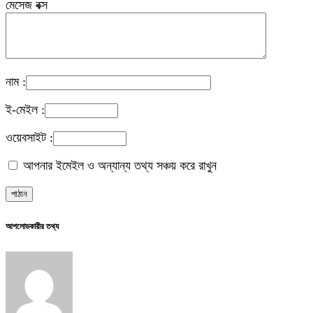
মেসেজ বক্স
নাম :
ই-মেইল :
ওয়েবসাইট :
আপনার ইমেইল ও অন্যান্য তথ্য সঞ্চয় করে রাখুন
আপলোডকারীর তথ্য