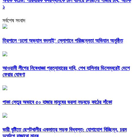
অবাক কাণ্ড! পারিবারিক কবরস্থানকে ঢাল বানিয়ে চলছিলো গাঁজার চাষ, আটক
১
সর্বশেষ সংবাদ
‎ত্রিশালে ‘চলো অভ্যাস বদলাই’ স্লোগানে পরিচ্ছন্নতা অভিযান অনুষ্ঠিত
আওয়ামী লীগের নিষেধাজ্ঞা প্রত্যাহারের দাবি, শেখ হাসিনার ডিসেম্বরেই দেশে
ফেরার ঘোষণা
পাকা সেতুর অভাবে ৫০ হাজার মানুষের ভরসা নড়বড়ে কাঠের সাঁকো
ভারী বৃষ্টিতে ছেপটখালীর একমাত্র সড়ক বিধ্বস্ত: যোগাযোগ বিচ্ছিন্ন, চরম
দুর্ভোগে হাজারো মানুষ