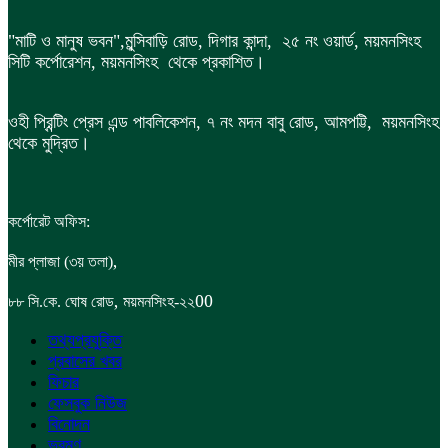
"মাটি ও মানুষ ভবন",
মুন্সিবাড়ি রোড,
দিগার কান্দা, ২৫ নং ওয়ার্ড, ময়মনসিংহ
সিটি কর্পোরেশন, ময়মনসিংহ থেকে প্রকাশিত।
ওহী প্রিন্টিং প্রেস এন্ড পাবলিকেশন, ৭ নং মদন বাবু রোড, আমপট্টি, ময়মনসিংহ
থেকে মুদ্রিত।
কর্পোরেট অফিস:
,
মীর প্লাজা (৩য় তলা)
,
00
৮৮
সি.কে. ঘোষ রোড
ময়মনসিংহ-২২
তথ্যপ্রযুক্তি
প্রবাসের খবর
ফিচার
ফেসবুক নিউজ
বিনোদন
ভ্রমণ