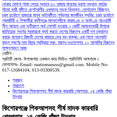
ফেরার ঘোষণা
পাকা সেতুর অভাবে ৫০ হাজার মানুষের ভরসা নড়বড়ে কাঠের
সাঁকো
ভারী বৃষ্টিতে ছেপটখালীর একমাত্র সড়ক বিধ্বস্ত: যোগাযোগ বিচ্ছিন্ন,
চরম দুর্ভোগে হাজারো মানুষ
অতিবৃষ্টিতে পূর্বধলায় জনজীবন স্থবির, চরম দুর্ভোগে
শ্রমজীবী ও শিক্ষার্থীরা
কালীগঞ্জে মাদকসেবীকে কারাদণ্ড ও অর্থদণ্ড
আওয়ামী
লীগ আমলে এক তৃতীয়াংশ অর্থ লোপাট হওয়ায় ২ কোটি আমানতকারী বিপাকে
জানিয়েছে গভর্নর
সরকারকে ব্যর্থ করতে দেশের বিরুদ্ধে একটি দল চক্রান্ত
করছে বলেছেন রিজভী
দেশের বাজারে ফের বড় ধাক্কা: এক লাফে অনেকটা
বাড়ল স্বর্ণের দাম
বিচার প্রক্রিয়া শুরু: হাছান-নওফেলসহ ২২ আসামির বিরুদ্ধে
সাক্ষ্যগ্রহণ আজ
নোটিশ :
প্রতিটি জেলা- উপজেলায় একজন করে ভিডিও প্রতিনিধি আবশ্যক।
যোগাযোগঃ- Email- matiomanuss@gmail.com. Mobile No-
017-11684104, 013-03300539.
প্রচ্ছদ
সারাদেশ
কিশোরগঞ্জে পিকআপসহ শীর্ষ মাদক কারবারি গ্রেপ্তার, ২৪ কেজি গাঁজা
উদ্ধার
কিশোরগঞ্জে পিকআপসহ শীর্ষ মাদক কারবারি
গ্রেপ্তার, ২৪ কেজি গাঁজা উদ্ধার