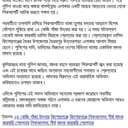
থামার সংকেত দিলে চালক গাড়ি নিয়ে দ্রুত পালিয়ে যাওয়ার চেষ্টা করেন। পরে
পুলিশ ধাওয়া করে বাজরা বাসস্ট্যান্ড এলাকার একটি মাছের আড়তের ভেতর থেকে
পিকআপটি আটক করতে সক্ষম হয়।
​পরবর্তীতে তল্লাশি চালিয়ে পিকআপটিতে থাকা তুলার বস্তার আড়ালে বিশেষ
কৌশলে লুকিয়ে রাখা ২৪ কেজি গাঁজা উদ্ধার করা হয়। এ সময় ঘটনাস্থল
থেকেই মাদক কারবারি ডালিম মিয়াকে গ্রেপ্তার করা হয়। গ্রেপ্তারকৃত ডালিম
কিশোরগঞ্জের ভৈরব উপজেলার ভৈরবপুর উত্তরপাড়া এলাকার আলাল মিয়ার
ছেলে। পুলিশের দাবি, ডালিমের বিরুদ্ধে দেশের বিভিন্ন থানায় একাধিক মাদক
মামলা রয়েছে।
​কুলিয়ারচর থানা পুলিশ জানায়, মাদক বহনে ব্যবহৃত পিকআপটি জব্দ করা হয়েছে
এবং এই চক্রের সাথে জড়িত অন্যান্য সহযোগীদের শনাক্ত ও গ্রেপ্তারে
অভিযান অব্যাহত রয়েছে। মাদকের বিরুদ্ধে এই ধারাবাহিক অভিযান
ভবিষ্যতেও চলমান থাকবে।
​এদিকে পুলিশের এই সফল অভিযানে সন্তোষ প্রকাশ করেছেন স্থানীয়
বাসিন্দারা। মাদকমুক্ত সমাজ গঠনে এলাকায় এ ধরনের জোরালো অভিযান আরও
জোরদার করার দাবি জানিয়েছেন তারা।
ট্যাগস
২৪ কেজি গাঁজা উদ্ধার
কিশোরগঞ্জে
কিশোরগঞ্জে পিকআপসহ শীর্ষ মাদক
কারবারি গ্রেপ্তার
পিকআপসহ শীর্ষ
মাদক কারবারি গ্রেপ্তার