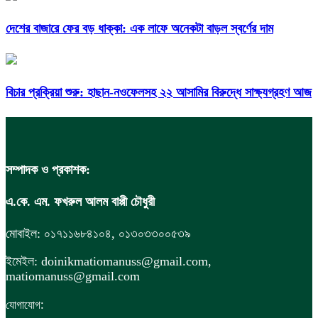
দেশের বাজারে ফের বড় ধাক্কা: এক লাফে অনেকটা বাড়ল স্বর্ণের দাম
বিচার প্রক্রিয়া শুরু: হাছান-নওফেলসহ ২২ আসামির বিরুদ্ধে সাক্ষ্যগ্রহণ আজ
সম্পাদক ও প্রকাশক:
এ.কে. এম. ফখরুল আলম বাপ্পী চৌধুরী
মোবাইল: ০১৭১১৬৮৪১০৪, ০১৩০৩৩০০৫৩৯
ইমেইল: doinikmatiomanuss@gmail.com,
matiomanuss@gmail.com
:
যোগাযোগ