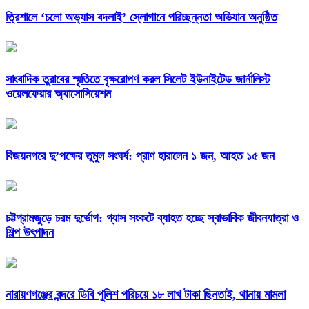
‎ত্রিশালে ‘চলো অভ্যাস বদলাই’ স্লোগানে পরিচ্ছন্নতা অভিযান অনুষ্ঠিত
সাংবাদিক তুরাবের স্মৃতিতে বৃক্ষরোপণ করল সিলেট ইউনাইটেড জার্নালিস্ট
ওয়েলফেয়ার অ্যাসোসিয়েশন
বিজয়নগরে দু’পক্ষের তুমুল সংঘর্ষ: প্রাণ হারালেন ১ জন, আহত ১৫ জন
চট্টগ্রামজুড়ে চরম দুর্ভোগ: গ্যাস সংকটে ব্যাহত হচ্ছে স্বাভাবিক জীবনযাত্রা ও
শিল্প উৎপাদন
নারায়ণগঞ্জের বন্দরে ডিবি পুলিশ পরিচয়ে ১৮ লাখ টাকা ছিনতাই, থানায় মামলা