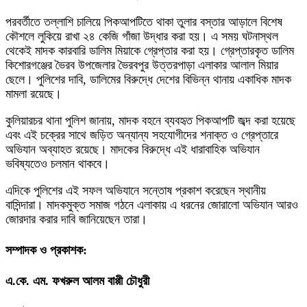
​পরবর্তীতে তল্লাশি চালিয়ে পিকআপটিতে থাকা তুলার বস্তার আড়ালে বিশেষ
কৌশলে লুকিয়ে রাখা ২৪ কেজি গাঁজা উদ্ধার করা হয়। এ সময় ঘটনাস্থল
থেকেই মাদক কারবারি ডালিম মিয়াকে গ্রেপ্তার করা হয়। গ্রেপ্তারকৃত ডালিম
কিশোরগঞ্জের ভৈরব উপজেলার ভৈরবপুর উত্তরপাড়া এলাকার আলাল মিয়ার
ছেলে। পুলিশের দাবি, ডালিমের বিরুদ্ধে দেশের বিভিন্ন থানায় একাধিক মাদক
মামলা রয়েছে।
​কুলিয়ারচর থানা পুলিশ জানায়, মাদক বহনে ব্যবহৃত পিকআপটি জব্দ করা হয়েছে
এবং এই চক্রের সাথে জড়িত অন্যান্য সহযোগীদের শনাক্ত ও গ্রেপ্তারে
অভিযান অব্যাহত রয়েছে। মাদকের বিরুদ্ধে এই ধারাবাহিক অভিযান
ভবিষ্যতেও চলমান থাকবে।
​এদিকে পুলিশের এই সফল অভিযানে সন্তোষ প্রকাশ করেছেন স্থানীয়
বাসিন্দারা। মাদকমুক্ত সমাজ গঠনে এলাকায় এ ধরনের জোরালো অভিযান আরও
জোরদার করার দাবি জানিয়েছেন তারা।
সম্পাদক ও প্রকাশক:
এ.কে. এম. ফখরুল আলম বাপ্পী চৌধুরী