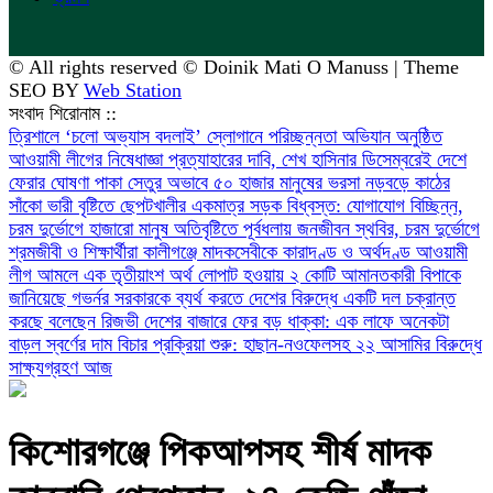
© All rights reserved © Doinik Mati O Manuss | Theme
SEO BY
Web Station
সংবাদ শিরোনাম ::
‎ত্রিশালে ‘চলো অভ্যাস বদলাই’ স্লোগানে পরিচ্ছন্নতা অভিযান অনুষ্ঠিত
আওয়ামী লীগের নিষেধাজ্ঞা প্রত্যাহারের দাবি, শেখ হাসিনার ডিসেম্বরেই দেশে
ফেরার ঘোষণা
পাকা সেতুর অভাবে ৫০ হাজার মানুষের ভরসা নড়বড়ে কাঠের
সাঁকো
ভারী বৃষ্টিতে ছেপটখালীর একমাত্র সড়ক বিধ্বস্ত: যোগাযোগ বিচ্ছিন্ন,
চরম দুর্ভোগে হাজারো মানুষ
অতিবৃষ্টিতে পূর্বধলায় জনজীবন স্থবির, চরম দুর্ভোগে
শ্রমজীবী ও শিক্ষার্থীরা
কালীগঞ্জে মাদকসেবীকে কারাদণ্ড ও অর্থদণ্ড
আওয়ামী
লীগ আমলে এক তৃতীয়াংশ অর্থ লোপাট হওয়ায় ২ কোটি আমানতকারী বিপাকে
জানিয়েছে গভর্নর
সরকারকে ব্যর্থ করতে দেশের বিরুদ্ধে একটি দল চক্রান্ত
করছে বলেছেন রিজভী
দেশের বাজারে ফের বড় ধাক্কা: এক লাফে অনেকটা
বাড়ল স্বর্ণের দাম
বিচার প্রক্রিয়া শুরু: হাছান-নওফেলসহ ২২ আসামির বিরুদ্ধে
সাক্ষ্যগ্রহণ আজ
কিশোরগঞ্জে পিকআপসহ শীর্ষ মাদক