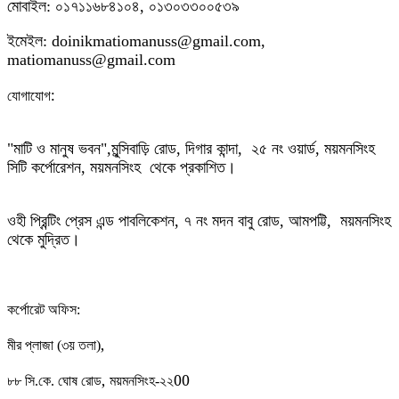
মোবাইল: ০১৭১১৬৮৪১০৪, ০১৩০৩৩০০৫৩৯
ইমেইল: doinikmatiomanuss@gmail.com,
matiomanuss@gmail.com
:
যোগাযোগ
"মাটি ও মানুষ ভবন",
মুন্সিবাড়ি রোড,
দিগার কান্দা, ২৫ নং ওয়ার্ড, ময়মনসিংহ
সিটি কর্পোরেশন, ময়মনসিংহ থেকে প্রকাশিত।
ওহী প্রিন্টিং প্রেস এন্ড পাবলিকেশন, ৭ নং মদন বাবু রোড, আমপট্টি, ময়মনসিংহ
থেকে মুদ্রিত।
কর্পোরেট অফিস:
,
মীর প্লাজা (৩য় তলা)
,
00
৮৮
সি.কে. ঘোষ রোড
ময়মনসিংহ-২২