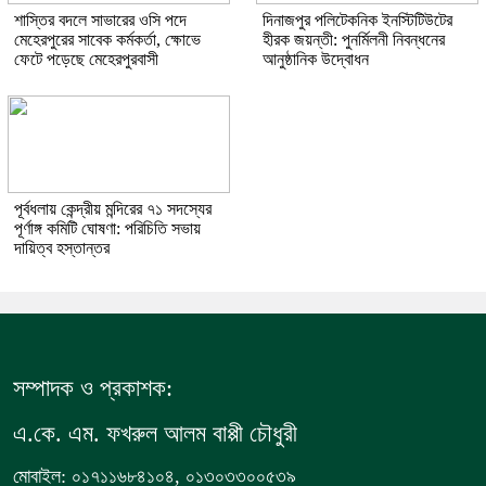
শাস্তির বদলে সাভারের ওসি পদে
দিনাজপুর পলিটেকনিক ইনস্টিটিউটের
মেহেরপুরের সাবেক কর্মকর্তা, ক্ষোভে
হীরক জয়ন্তী: পুনর্মিলনী নিবন্ধনের
ফেটে পড়েছে মেহেরপুরবাসী
আনুষ্ঠানিক উদ্বোধন
পূর্বধলায় কেন্দ্রীয় মন্দিরের ৭১ সদস্যের
পূর্ণাঙ্গ কমিটি ঘোষণা: পরিচিতি সভায়
দায়িত্ব হস্তান্তর
সম্পাদক ও প্রকাশক:
এ.কে. এম. ফখরুল আলম বাপ্পী চৌধুরী
মোবাইল: ০১৭১১৬৮৪১০৪, ০১৩০৩৩০০৫৩৯