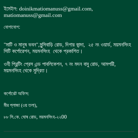
ইমেইল: doinikmatiomanuss@gmail.com,
matiomanuss@gmail.com
:
যোগাযোগ
"মাটি ও মানুষ ভবন",
মুন্সিবাড়ি রোড,
দিগার কান্দা, ২৫ নং ওয়ার্ড, ময়মনসিংহ
সিটি কর্পোরেশন, ময়মনসিংহ থেকে প্রকাশিত।
ওহী প্রিন্টিং প্রেস এন্ড পাবলিকেশন, ৭ নং মদন বাবু রোড, আমপট্টি,
ময়মনসিংহ থেকে মুদ্রিত।
কর্পোরেট অফিস:
,
মীর প্লাজা (৩য় তলা)
,
00
৮৮
সি.কে. ঘোষ রোড
ময়মনসিংহ-২২