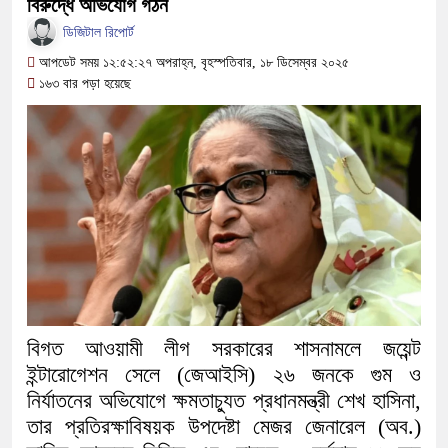
বিরুদ্ধে অভিযোগ গঠন
সামাজিক অপরাধ প্রতিরোধে কেন্দুয়ায় আলো
ডিজিটাল রিপোর্ট
গড়ার আহ্বান
আপডেট সময় ১২:৫২:২৭ অপরাহ্ন, বৃহস্পতিবার, ১৮ ডিসেম্বর ২০২৫
১৬৩ বার পড়া হয়েছে
নেত্রকোনায় অগ্নিকাণ্ডে ক্ষতিগ্রস্ত এলাক
একটি চিঠিই বদলে দিল ৫ম শ্রেণির শিক্ষার্থী 
শাস্তির বদলে সাভারের ওসি পদে মেহেরপুরের
পড়েছে মেহেরপুরবাসী
দিনাজপুর পলিটেকনিক ইনস্টিটিউটের হীরক জয়
আনুষ্ঠানিক উদ্বোধন
পূর্বধলায় কেন্দ্রীয় মন্দিরের ৭১ সদস্যের পূর্ণ
বিগত আওয়ামী লীগ সরকারের শাসনামলে জয়েন্ট
ইন্টারোগেশন সেলে (জেআইসি) ২৬ জনকে গুম ও
হস্তান্তর
নির্যাতনের অভিযোগে ক্ষমতাচ্যুত প্রধানমন্ত্রী শেখ হাসিনা,
তার প্রতিরক্ষাবিষয়ক উপদেষ্টা মেজর জেনারেল (অব.)