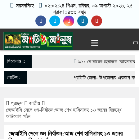
ময়মনসিংহ
০২:০২:২৫ পিএম
, রবিবার, ০৯ অগাস্ট ২০২৬, ২৫
শ্রাবণ ১৪৩৩ বঙ্গাব্দ
শিরোনাম ::
১/১১ তে তারেক রহমানকে ‘আয়নাঘরে’ বন্দি
গণঅভ্যুত্থানের সঙ্গে প্রথম বেইমানি করে
নোটিশ :
প্রতিটি জেলা- উপজেলায় একজন করে ভ
রাশেদ খাঁন
যোগাযোগঃ- Email- matiomanus
সরকারের কাজে কোনো গাফিলতি হলে কঠোর ব্য
প্রচ্ছদ
জাতীয়
017-11684104, 013-03300539.
জেআইসি সেলে গুম-নির্যাতন:আজ শেখ হাসিনাসহ ১৩ জনের বিরুদ্ধে
রিজভী
অভিযোগ গঠন
মিয়ানমার সীমান্ত থেকে ৪০ হাজার ইয়াবা
জেআইসি সেলে গুম-নির্যাতন:আজ শেখ হাসিনাসহ ১৩ জনের