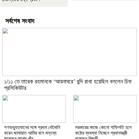
সর্বশেষ সংবাদ
১/১১ তে তারেক রহমানকে ‘আয়নাঘরে’ বন্দি রাখা হয়েছিল বললেন চিফ
প্রসিকিউটর
গণঅভ্যুত্থানের সঙ্গে প্রথম বেইমানি
সরকারের কাজে কোনো গাফিলতি হলে
করেন জামায়াত আমির বলে মন্তব্য
কঠোর ব্যবস্থা নিচ্ছেন প্রধানমন্ত্রী
করেছেন রাশেদ খাঁন
বলেছেন রিজভী