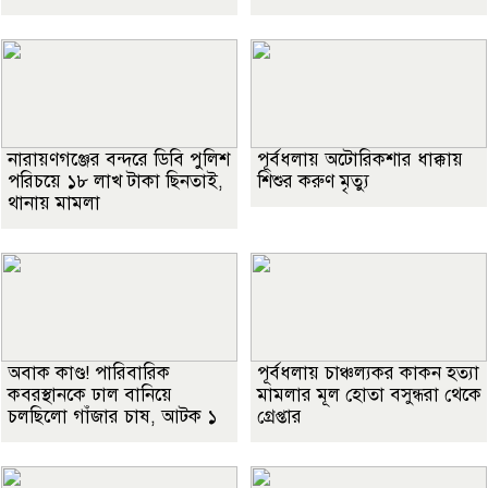
নারায়ণগঞ্জের বন্দরে ডিবি পুলিশ
পূর্বধলায় অটোরিকশার ধাক্কায়
পরিচয়ে ১৮ লাখ টাকা ছিনতাই,
শিশুর করুণ মৃত্যু
থানায় মামলা
অবাক কাণ্ড! পারিবারিক
পূর্বধলায় চাঞ্চল্যকর কাকন হত্যা
কবরস্থানকে ঢাল বানিয়ে
মামলার মূল হোতা বসুন্ধরা থেকে
চলছিলো গাঁজার চাষ, আটক ১
গ্রেপ্তার