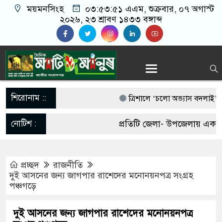
ময়মনসিংহ
০৩:৫৩:৫২ এএম
, শুক্রবার, ০৭ অগাস্ট
২০২৬, ২৩ শ্রাবণ ১৪৩৩ বঙ্গাব্দ
শিরোনাম ::
‎ত্রিশালে ‘চলো অভ্যাস বদলাই’ স্লোগ
আওয়ামী লীগের নিষেধাজ্ঞা প্রত্যাহ
নোটিশ :
প্রতিটি জেলা- উপজেলায় একজন 
ডিসেম্বরেই দেশে ফেরার ঘোষণা
আবশ্যক। যোগাযোগঃ- Email-
পাকা সেতুর অভাবে ৫০ হাজার মান
প্রচ্ছদ
রাজনীতি
matiomanuss@gmail.com. M
দুই আসনের জন্য জাগপার রাশেদের মনোনয়নপত্র সংগ্রহ
ভারী বৃষ্টিতে ছেপটখালীর একমাত্র সড়
পঞ্চগড়ে
11684104, 013-03300539.
চরম দুর্ভোগে হাজারো মানুষ
দুই আসনের জন্য জাগপার রাশেদের মনোনয়নপত্র