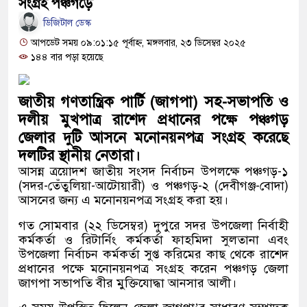
সংগ্রহ পঞ্চগড়ে
অতিবৃষ্টিতে পূর্বধলায় জনজীবন স্থবি
ডিজিটাল ডেস্ক
শিক্ষার্থীরা
আপডেট সময় ০৯:০১:১৫ পূর্বাহ্ন, মঙ্গলবার, ২৩ ডিসেম্বর ২০২৫
১৪৪ বার পড়া হয়েছে
কালীগঞ্জে মাদকসেবীকে কারাদণ্ড ও 
আওয়ামী লীগ আমলে এক তৃতীয়াং
জাতীয় গণতান্ত্রিক পার্টি (জাগপা) সহ-সভাপতি ও
দলীয় মুখপাত্র রাশেদ প্রধানের পক্ষে পঞ্চগড়
আমানতকারী বিপাকে জানিয়েছে গভর্ন
জেলার দুটি আসনে মনোনয়নপত্র সংগ্রহ করেছে
সরকারকে ব্যর্থ করতে দেশের বিরুদ্
দলটির স্থানীয় নেতারা।
আসন্ন ত্রয়োদশ জাতীয় সংসদ নির্বাচন উপলক্ষে পঞ্চগড়-১
বলেছেন রিজভী
(সদর-তেঁতুলিয়া-আটোয়ারী) ও পঞ্চগড়-২ (দেবীগঞ্জ-বোদা)
আসনের জন্য এ মনোনয়নপত্র সংগ্রহ করা হয়।
দেশের বাজারে ফের বড় ধাক্কা: এক 
গত সোমবার (২২ ডিসেম্বর) দুপুরে সদর উপজেলা নির্বাহী
বিচার প্রক্রিয়া শুরু: হাছান-নওফেলস
কর্মকর্তা ও রিটার্নিং কর্মকর্তা ফাহমিদা সুলতানা এবং
উপজেলা নির্বাচন কর্মকর্তা সুপ্ত করিমের কাছ থেকে রাশেদ
আজ
প্রধানের পক্ষে মনোনয়নপত্র সংগ্রহ করেন পঞ্চগড় জেলা
জাগপা সভাপতি বীর মুক্তিযোদ্ধা আনসার আলী।