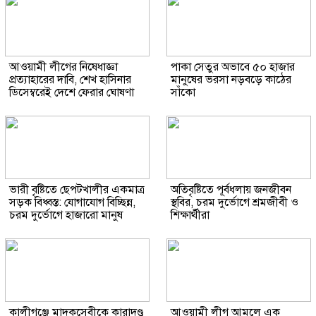
আওয়ামী লীগের নিষেধাজ্ঞা
পাকা সেতুর অভাবে ৫০ হাজার
প্রত্যাহারের দাবি, শেখ হাসিনার
মানুষের ভরসা নড়বড়ে কাঠের
ডিসেম্বরেই দেশে ফেরার ঘোষণা
সাঁকো
ভারী বৃষ্টিতে ছেপটখালীর একমাত্র
অতিবৃষ্টিতে পূর্বধলায় জনজীবন
সড়ক বিধ্বস্ত: যোগাযোগ বিচ্ছিন্ন,
স্থবির, চরম দুর্ভোগে শ্রমজীবী ও
চরম দুর্ভোগে হাজারো মানুষ
শিক্ষার্থীরা
কালীগঞ্জে মাদকসেবীকে কারাদণ্ড
আওয়ামী লীগ আমলে এক