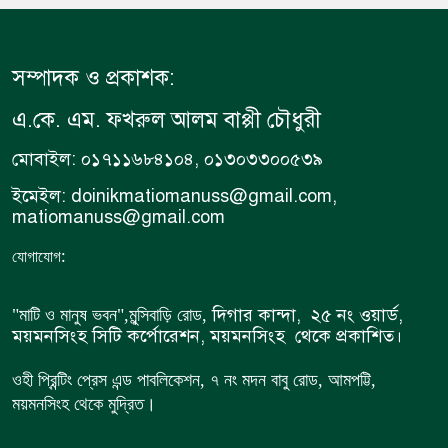
সম্পাদক ও প্রকাশক:
এ.কে. এম. ফখরুল আলম বাপ্পী চৌধুরী
মোবাইল: ০১৭১১৬৮৪১০৪, ০১৩০৩৩০০৫৩৯
ইমেইল: doinikmatiomanuss@gmail.com,
matiomanuss@gmail.com
:
যোগাযোগ
দিগার কান্দা, ২৫ নং ওয়ার্ড,
"মাটি ও মানুষ ভবন",
মুন্সিবাড়ি রোড,
ময়মনসিংহ সিটি কর্পোরেশন, ময়মনসিংহ থেকে প্রকাশিত।
ওহী প্রিন্টিং প্রেস এন্ড পাবলিকেশন, ৭ নং মদন বাবু রোড, আমপট্টি,
ময়মনসিংহ থেকে মুদ্রিত।