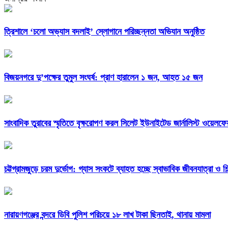
‎ত্রিশালে ‘চলো অভ্যাস বদলাই’ স্লোগানে পরিচ্ছন্নতা অভিযান অনুষ্ঠিত
বিজয়নগরে দু’পক্ষের তুমুল সংঘর্ষ: প্রাণ হারালেন ১ জন, আহত ১৫ জন
সাংবাদিক তুরাবের স্মৃতিতে বৃক্ষরোপণ করল সিলেট ইউনাইটেড জার্নালিস্ট ওয়েলফ
চট্টগ্রামজুড়ে চরম দুর্ভোগ: গ্যাস সংকটে ব্যাহত হচ্ছে স্বাভাবিক জীবনযাত্রা ও শ
নারায়ণগঞ্জের বন্দরে ডিবি পুলিশ পরিচয়ে ১৮ লাখ টাকা ছিনতাই, থানায় মামলা