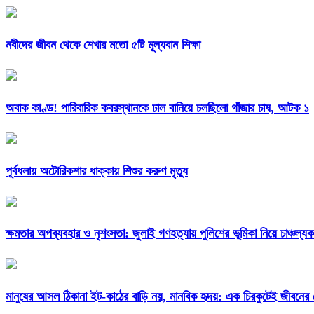
নবীদের জীবন থেকে শেখার মতো ৫টি মূল্যবান শিক্ষা
অবাক কাণ্ড! পারিবারিক কবরস্থানকে ঢাল বানিয়ে চলছিলো গাঁজার চাষ, আটক ১
পূর্বধলায় অটোরিকশার ধাক্কায় শিশুর করুণ মৃত্যু
ক্ষমতার অপব্যবহার ও নৃশংসতা: জুলাই গণহত্যায় পুলিশের ভূমিকা নিয়ে চাঞ্চল্য
মানুষের আসল ঠিকানা ইট-কাঠের বাড়ি নয়, মানবিক হৃদয়: এক চিরকুটেই জীবনের 