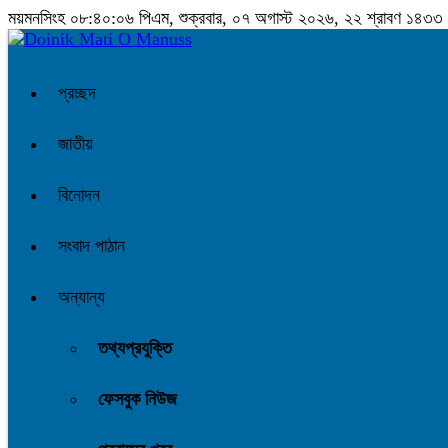
ময়মনসিংহ
০৮:৪০:০৭ পিএম
, শুক্রবার, ০৭ অগাস্ট ২০২৬, ২২ শ্রাবণ ১৪৩৩ বঙ্
প্রচ্ছদ
জাতীয়
বিনোদন
সংবাদ পাঠান
অন্যান্য
তথ্যপ্রযুক্তি
ফেসবুক নিউজ