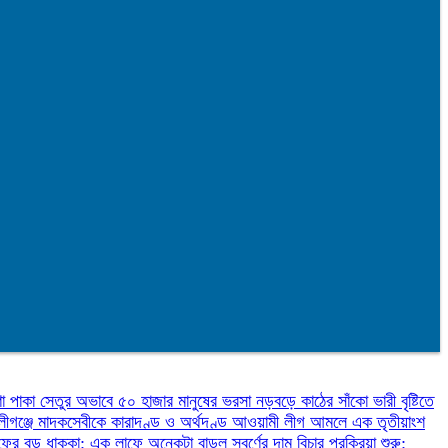
ণা
পাকা সেতুর অভাবে ৫০ হাজার মানুষের ভরসা নড়বড়ে কাঠের সাঁকো
ভারী বৃষ্টিতে
লীগঞ্জে মাদকসেবীকে কারাদণ্ড ও অর্থদণ্ড
আওয়ামী লীগ আমলে এক তৃতীয়াংশ
ফের বড় ধাক্কা: এক লাফে অনেকটা বাড়ল স্বর্ণের দাম
বিচার প্রক্রিয়া শুরু: