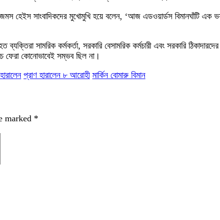
েল জেমস হেইস সাংবাদিকদের মুখোমুখি হয়ে বলেন, ‘আজ এডওয়ার্ডস বিমানঘাঁটি এক 
িহত ব্যক্তিরা সামরিক কর্মকর্তা, সরকারি বেসামরিক কর্মচারী এবং সরকারি ঠিকাদারদ
েঁচে ফেরা কোনোভাবেই সম্ভব ছিল না।
 হারালেন
প্রাণ হারালেন ৮ আরোহী
মার্কিন বোমারু বিমান
re marked
*