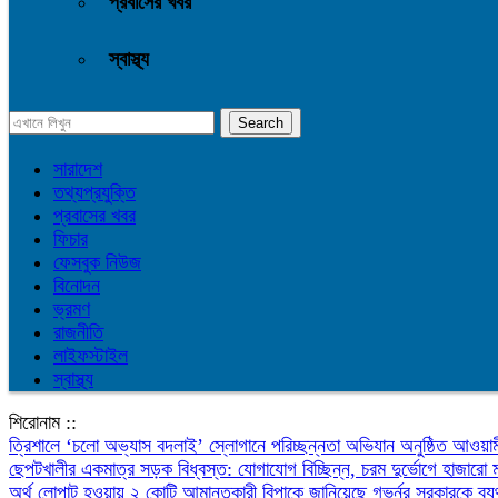
প্রবাসের খবর
স্বাস্থ্য
সারাদেশ
তথ্যপ্রযুক্তি
প্রবাসের খবর
ফিচার
ফেসবুক নিউজ
বিনোদন
ভ্রমণ
রাজনীতি
লাইফস্টাইল
স্বাস্থ্য
শিরোনাম ::
‎ত্রিশালে ‘চলো অভ্যাস বদলাই’ স্লোগানে পরিচ্ছন্নতা অভিযান অনুষ্ঠিত
আওয়াম
ছেপটখালীর একমাত্র সড়ক বিধ্বস্ত: যোগাযোগ বিচ্ছিন্ন, চরম দুর্ভোগে হাজারো 
অর্থ লোপাট হওয়ায় ২ কোটি আমানতকারী বিপাকে জানিয়েছে গভর্নর
সরকারকে ব্য