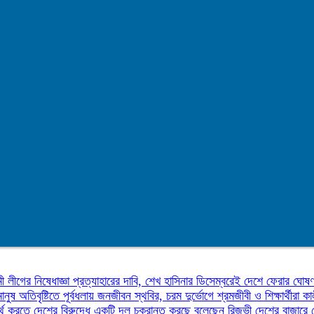
ী লীগের নিষেধাজ্ঞা প্রত্যাহারের দাবি, শেখ হাসিনার ডিসেম্বরেই দেশে ফেরার ঘোষ
মানুষ
অতিবৃষ্টিতে পূর্বধলায় জনজীবন স্থবির, চরম দুর্ভোগে শ্রমজীবী ও শিক্ষার্থীরা
কা
র্থ করতে দেশের বিরুদ্ধে একটি দল চক্রান্ত করছে বলেছেন রিজভী
দেশের বাজারে 