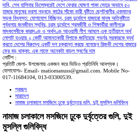
দাবি, শেখ হাসিনার ডিসেম্বরেই দেশে ফেরার ঘোষণা
পাকা সেতুর অভাবে ৫০
হাজার মানুষের ভরসা নড়বড়ে কাঠের সাঁকো
ভারী বৃষ্টিতে ছেপটখালীর একমাত্র
সড়ক বিধ্বস্ত: যোগাযোগ বিচ্ছিন্ন, চরম দুর্ভোগে হাজারো মানুষ
অতিবৃষ্টিতে
পূর্বধলায় জনজীবন স্থবির, চরম দুর্ভোগে শ্রমজীবী ও শিক্ষার্থীরা
কালীগঞ্জে
মাদকসেবীকে কারাদণ্ড ও অর্থদণ্ড
আওয়ামী লীগ আমলে এক তৃতীয়াংশ অর্থ
লোপাট হওয়ায় ২ কোটি আমানতকারী বিপাকে জানিয়েছে গভর্নর
সরকারকে ব্যর্থ
করতে দেশের বিরুদ্ধে একটি দল চক্রান্ত করছে বলেছেন রিজভী
দেশের বাজারে
ফের বড় ধাক্কা: এক লাফে অনেকটা বাড়ল স্বর্ণের দাম
নোটিশ :
প্রতিটি জেলা- উপজেলায় একজন করে ভিডিও প্রতিনিধি আবশ্যক।
যোগাযোগঃ- Email- matiomanuss@gmail.com. Mobile No-
017-11684104, 013-03300539.
প্রচ্ছদ
সারাদেশ
নামাজ চলাকালে মসজিদে ঢুকে দুর্বৃত্তের গুলি, দুই মুসল্লি গুলিবিদ্ধ
নামাজ চলাকালে মসজিদে ঢুকে দুর্বৃত্তের গুলি, দুই
মুসল্লি গুলিবিদ্ধ