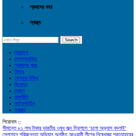
প্রবাসের খবর
স্বাস্থ্য
সারাদেশ
তথ্যপ্রযুক্তি
প্রবাসের খবর
ফিচার
ফেসবুক নিউজ
বিনোদন
ভ্রমণ
রাজনীতি
লাইফস্টাইল
স্বাস্থ্য
শিরোনাম ::
সীমান্তে ৮১ লাখ টাকার ভারতীয় ওষুধ জব্দ
‎ত্রিশালে ‘চলো অভ্যাস বদলাই’
স্লোগানে পরিচ্ছন্নতা অভিযান অনুষ্ঠিত
আওয়ামী লীগের নিষেধাজ্ঞা প্রত্যাহারের