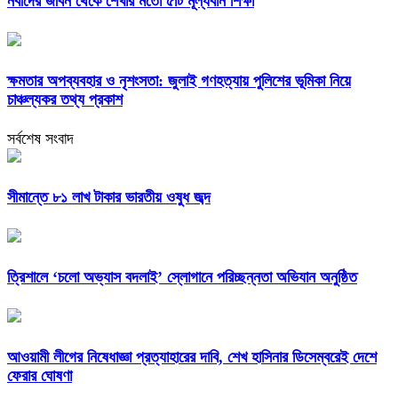
নবীদের জীবন থেকে শেখার মতো ৫টি মূল্যবান শিক্ষা
ক্ষমতার অপব্যবহার ও নৃশংসতা: জুলাই গণহত্যায় পুলিশের ভূমিকা নিয়ে
চাঞ্চল্যকর তথ্য প্রকাশ
সর্বশেষ সংবাদ
সীমান্তে ৮১ লাখ টাকার ভারতীয় ওষুধ জব্দ
‎ত্রিশালে ‘চলো অভ্যাস বদলাই’ স্লোগানে পরিচ্ছন্নতা অভিযান অনুষ্ঠিত
আওয়ামী লীগের নিষেধাজ্ঞা প্রত্যাহারের দাবি, শেখ হাসিনার ডিসেম্বরেই দেশে
ফেরার ঘোষণা