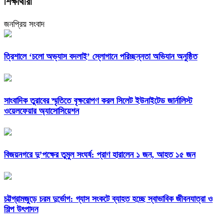
শিক্ষার্থীরা
জনপ্রিয় সংবাদ
‎ত্রিশালে ‘চলো অভ্যাস বদলাই’ স্লোগানে পরিচ্ছন্নতা অভিযান অনুষ্ঠিত
সাংবাদিক তুরাবের স্মৃতিতে বৃক্ষরোপণ করল সিলেট ইউনাইটেড জার্নালিস্ট
ওয়েলফেয়ার অ্যাসোসিয়েশন
বিজয়নগরে দু’পক্ষের তুমুল সংঘর্ষ: প্রাণ হারালেন ১ জন, আহত ১৫ জন
চট্টগ্রামজুড়ে চরম দুর্ভোগ: গ্যাস সংকটে ব্যাহত হচ্ছে স্বাভাবিক জীবনযাত্রা ও
শিল্প উৎপাদন