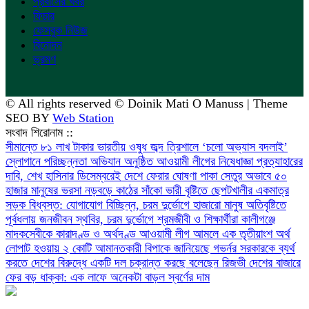
প্রবাসের খবর
ফিচার
ফেসবুক নিউজ
বিনোদন
ভ্রমণ
© All rights reserved © Doinik Mati O Manuss | Theme
SEO BY
Web Station
সংবাদ শিরোনাম ::
সীমান্তে ৮১ লাখ টাকার ভারতীয় ওষুধ জব্দ
‎ত্রিশালে ‘চলো অভ্যাস বদলাই’
স্লোগানে পরিচ্ছন্নতা অভিযান অনুষ্ঠিত
আওয়ামী লীগের নিষেধাজ্ঞা প্রত্যাহারের
দাবি, শেখ হাসিনার ডিসেম্বরেই দেশে ফেরার ঘোষণা
পাকা সেতুর অভাবে ৫০
হাজার মানুষের ভরসা নড়বড়ে কাঠের সাঁকো
ভারী বৃষ্টিতে ছেপটখালীর একমাত্র
সড়ক বিধ্বস্ত: যোগাযোগ বিচ্ছিন্ন, চরম দুর্ভোগে হাজারো মানুষ
অতিবৃষ্টিতে
পূর্বধলায় জনজীবন স্থবির, চরম দুর্ভোগে শ্রমজীবী ও শিক্ষার্থীরা
কালীগঞ্জে
মাদকসেবীকে কারাদণ্ড ও অর্থদণ্ড
আওয়ামী লীগ আমলে এক তৃতীয়াংশ অর্থ
লোপাট হওয়ায় ২ কোটি আমানতকারী বিপাকে জানিয়েছে গভর্নর
সরকারকে ব্যর্থ
করতে দেশের বিরুদ্ধে একটি দল চক্রান্ত করছে বলেছেন রিজভী
দেশের বাজারে
ফের বড় ধাক্কা: এক লাফে অনেকটা বাড়ল স্বর্ণের দাম