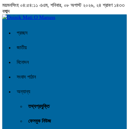
ময়মনসিংহ
০৪:৫৪:১১ এএম
, শনিবার, ০৮ অগাস্ট ২০২৬, ২৪ শ্রাবণ ১৪৩৩
বঙ্গাব্দ
প্রচ্ছদ
জাতীয়
বিনোদন
সংবাদ পাঠান
অন্যান্য
তথ্যপ্রযুক্তি
ফেসবুক নিউজ