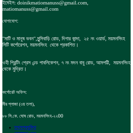
ইমেইল: doinikmatiomanuss@gmail.com,
matiomanuss@gmail.com
:
যোগাযোগ
"মাটি ও মানুষ ভবন",
মুন্সিবাড়ি রোড,
দিগার কান্দা, ২৫ নং ওয়ার্ড, ময়মনসিংহ
সিটি কর্পোরেশন, ময়মনসিংহ থেকে প্রকাশিত।
ওহী প্রিন্টিং প্রেস এন্ড পাবলিকেশন, ৭ নং মদন বাবু রোড, আমপট্টি, ময়মনসিংহ
থেকে মুদ্রিত।
কর্পোরেট অফিস:
,
মীর প্লাজা (৩য় তলা)
,
00
৮৮
সি.কে. ঘোষ রোড
ময়মনসিংহ-২২
তথ্যপ্রযুক্তি