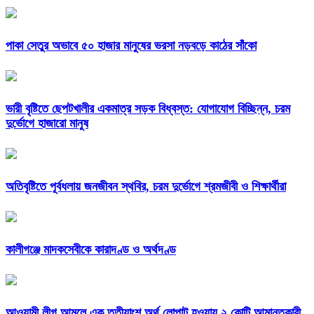
পাকা সেতুর অভাবে ৫০ হাজার মানুষের ভরসা নড়বড়ে কাঠের সাঁকো
ভারী বৃষ্টিতে ছেপটখালীর একমাত্র সড়ক বিধ্বস্ত: যোগাযোগ বিচ্ছিন্ন, চরম
দুর্ভোগে হাজারো মানুষ
অতিবৃষ্টিতে পূর্বধলায় জনজীবন স্থবির, চরম দুর্ভোগে শ্রমজীবী ও শিক্ষার্থীরা
কালীগঞ্জে মাদকসেবীকে কারাদণ্ড ও অর্থদণ্ড
আওয়ামী লীগ আমলে এক তৃতীয়াংশ অর্থ লোপাট হওয়ায় ২ কোটি আমানতকারী