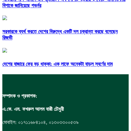
বিপাকে জানিয়েছে গভর্নর
সরকারকে ব্যর্থ করতে দেশের বিরুদ্ধে একটি দল চক্রান্ত করছে বলেছেন
রিজভী
দেশের বাজারে ফের বড় ধাক্কা: এক লাফে অনেকটা বাড়ল স্বর্ণের দাম
সম্পাদক ও প্রকাশক:
এ.কে. এম. ফখরুল আলম বাপ্পী চৌধুরী
মোবাইল: ০১৭১১৬৮৪১০৪, ০১৩০৩৩০০৫৩৯