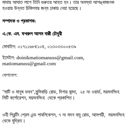
মাথায় আঘাত লাগে তিনি গুরুতর আহত হন। তার অবস্থা আশঙ্কাজনক
হওয়ায় উন্নত চিকিৎসার জন্য ঢাকায় নেয়া হয়েছে।
সম্পাদক ও প্রকাশক:
এ.কে. এম. ফখরুল আলম বাপ্পী চৌধুরী
মোবাইল: ০১৭১১৬৮৪১০৪, ০১৩০৩৩০০৫৩৯
ইমেইল: doinikmatiomanuss@gmail.com,
matiomanuss@gmail.com
:
যোগাযোগ
"মাটি ও মানুষ ভবন",
মুন্সিবাড়ি রোড,
দিগার কান্দা, ২৫ নং ওয়ার্ড, ময়মনসিংহ
সিটি কর্পোরেশন, ময়মনসিংহ থেকে প্রকাশিত।
ওহী প্রিন্টিং প্রেস এন্ড পাবলিকেশন, ৭ নং মদন বাবু রোড, আমপট্টি, ময়মনসিংহ
থেকে মুদ্রিত।