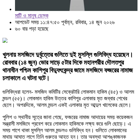
মাটি ও মানুষ ডেস্ক
আপডেট সময় ১১:৪৭:৫০ পূর্বাহ্ন, রবিবার, ১৪ জুন ২০২৬
৬০ বার পড়া হয়েছে
খুলনায় মসজিদে দুর্বৃত্তের গুলিতে দুই মুসল্লি গুলিবিদ্ধ হয়েছেন।
রোববার (১৪ জুন) ভোর সাড়ে ৫টার দিকে মহানগরীর দৌলতপুর
থানাধীন পশ্চিম কাশিপুর বিদ্যুৎকেন্দ্র জামে মসজিদে ফজরের নামাজ
চলাকালে এ ঘটনা ঘটে।
গুলিবিদ্ধরা হলেন- মসজিদ কমিটির সেক্রেটারি লোকমান হাকিম (৪৫) ও আলম
মন্ডল (৫৫)। লোকমান হাকিম উত্তর কাশিপুর এলাকার মৃত জব্বার শেখের
ছেলে। অপরদিকে, আলম মন্ডল একই এলাকার মৃত আব্দুল খালেকের ছেলে।
পুলিশ ও স্থানীয় সূত্রে জানা গেছে, ফজরের নামাজ আদায়ের সময় কয়েকজন
সন্ত্রাসী মসজিদে প্রবেশ করে লোকমান হাকিমকে লক্ষ্য করে গুলি ছোড়ে। এ
সময় পাশে থাকা মুসল্লি আলম মন্ডলও গুলিবিদ্ধ হন। গুলিতে লোকমানের
মাথায় আঘাত লাগে তিনি গুরুতর আহত হন। তার অবস্থা আশঙ্কাজনক