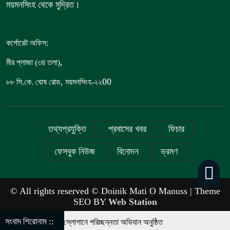
ময়মনসিংহ থেকে মুদ্রিত।
কর্পোরেট অফিস:
,
মীর প্লাজা (৩য় তলা)
,
00
৮৮
সি.কে. ঘোষ রোড
ময়মনসিংহ-২২
তথ্যপ্রযুক্তি
প্রবাসের খবর
ফিচার
ফেসবুক নিউজ
বিনোদন
ভ্রমণ
© All rights reserved © Doinik Mati O Manuss | Theme
SEO BY
Web Station
সংবাদ শিরোনাম ::
‘চলো অভ্যাস বদলাই’ স্লোগানে পরিচ্ছন্নতা অভিযান অনুষ্ঠিত