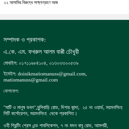
২২ আসামির বিরুদ্ধে সাক্ষ্যগ্রহণ আজ
সম্পাদক ও প্রকাশক:
এ.কে. এম. ফখরুল আলম বাপ্পী চৌধুরী
মোবাইল: ০১৭১১৬৮৪১০৪, ০১৩০৩৩০০৫৩৯
ইমেইল: doinikmatiomanuss@gmail.com,
matiomanuss@gmail.com
:
যোগাযোগ
"মাটি ও মানুষ ভবন",
মুন্সিবাড়ি রোড,
দিগার কান্দা, ২৫ নং ওয়ার্ড, ময়মনসিংহ
সিটি কর্পোরেশন, ময়মনসিংহ থেকে প্রকাশিত।
ওহী প্রিন্টিং প্রেস এন্ড পাবলিকেশন, ৭ নং মদন বাবু রোড, আমপট্টি,