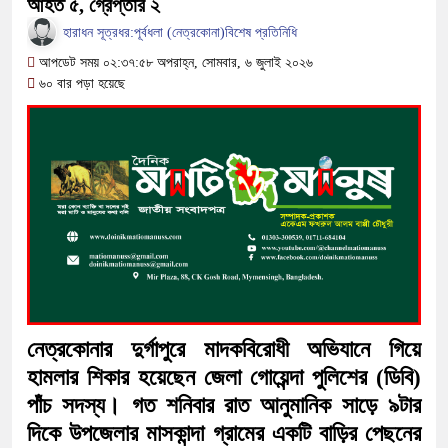
আহত ৫, গ্রেপ্তার ২
তে পূর্বধলায় জনজীবন স্থবির, চরম দুর্ভোগে শ্রমজীবী ও শিক্ষার্থীরা
হারাধন সূত্রধর:পূর্বধলা (নেত্রকোনা)বিশেষ প্রতিনিধি
ে মাদকসেবীকে কারাদণ্ড ও অর্থদণ্ড
আপডেট সময় ০২:৩৭:৫৮ অপরাহ্ন, সোমবার, ৬ জুলাই ২০২৬
৬০ বার পড়া হয়েছে
 লীগ আমলে এক তৃতীয়াংশ অর্থ লোপাট হওয়ায় ২ কোটি আমানতকারী
িয়েছে গভর্নর
ব্যর্থ করতে দেশের বিরুদ্ধে একটি দল চক্রান্ত করছে বলেছেন রিজভী
জারে ফের বড় ধাক্কা: এক লাফে অনেকটা বাড়ল স্বর্ণের দাম
রক্রিয়া শুরু: হাছান-নওফেলসহ ২২ আসামির বিরুদ্ধে সাক্ষ্যগ্রহণ আজ
নেত্রকোনার দুর্গাপুরে মাদকবিরোধী অভিযানে গিয়ে
হামলার শিকার হয়েছেন জেলা গোয়েন্দা পুলিশের (ডিবি)
পাঁচ সদস্য। গত শনিবার রাত আনুমানিক সাড়ে ৯টার
দিকে উপজেলার মাসকান্দা গ্রামের একটি বাড়ির পেছনের