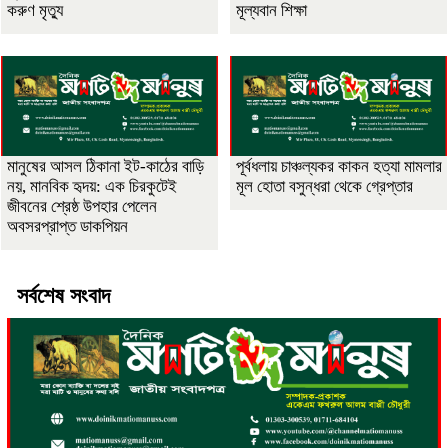
করুণ মৃত্যু
মূল্যবান শিক্ষা
মানুষের আসল ঠিকানা ইট-কাঠের বাড়ি
পূর্বধলায় চাঞ্চল্যকর কাকন হত্যা মামলার
নয়, মানবিক হৃদয়: এক চিরকুটেই
মূল হোতা বসুন্ধরা থেকে গ্রেপ্তার
জীবনের শ্রেষ্ঠ উপহার পেলেন
অবসরপ্রাপ্ত ডাকপিয়ন
সর্বশেষ সংবাদ