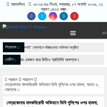
ময়মনসিংহ
০৮:২৫:৪৭ পিএম
, শুক্রবার, ০৭ অগাস্ট ২০২৬, ২২
শ্রাবণ ১৪৩৩ বঙ্গাব্দ
শিরোনাম ::
ে ‘চলো অভ্যাস বদলাই’ স্লোগানে পরিচ্ছন্নতা অভিযান অনুষ্ঠিত
লীগের নিষেধাজ্ঞা প্রত্যাহারের দাবি, শেখ হাসিনার ডিসেম্বরেই দেশে
জেলা- উপজেলায় একজন করে ভিডিও প্রতিনিধি আবশ্যক।
নোটিশ :
ণা
গঃ- Email- matiomanuss@gmail.com. Mobile No-
তুর অভাবে ৫০ হাজার মানুষের ভরসা নড়বড়ে কাঠের সাঁকো
প্রচ্ছদ
সারাদেশ
684104, 013-03300539.
নেত্রকোনায় মাদকবিরোধী অভিযানে ডিবি পুলিশের ওপর হামলা, আহত ৫,
্টিতে ছেপটখালীর একমাত্র সড়ক বিধ্বস্ত: যোগাযোগ বিচ্ছিন্ন, চরম
গ্রেপ্তার ২
াজারো মানুষ
নেত্রকোনায় মাদকবিরোধী অভিযানে ডিবি পুলিশের ওপর হামলা,