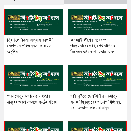
‎ত্রিশালে ‘চলো অভ্যাস বদলাই’
আওয়ামী লীগের নিষেধাজ্ঞা
স্লোগানে পরিচ্ছন্নতা অভিযান
প্রত্যাহারের দাবি, শেখ হাসিনার
অনুষ্ঠিত
ডিসেম্বরেই দেশে ফেরার ঘোষণা
পাকা সেতুর অভাবে ৫০ হাজার
ভারী বৃষ্টিতে ছেপটখালীর একমাত্র
মানুষের ভরসা নড়বড়ে কাঠের সাঁকো
সড়ক বিধ্বস্ত: যোগাযোগ বিচ্ছিন্ন,
চরম দুর্ভোগে হাজারো মানুষ