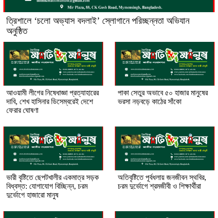
‎ত্রিশালে ‘চলো অভ্যাস বদলাই’ স্লোগানে পরিচ্ছন্নতা অভিযান
অনুষ্ঠিত
আওয়ামী লীগের নিষেধাজ্ঞা প্রত্যাহারের
পাকা সেতুর অভাবে ৫০ হাজার মানুষের
দাবি, শেখ হাসিনার ডিসেম্বরেই দেশে
ভরসা নড়বড়ে কাঠের সাঁকো
ফেরার ঘোষণা
ভারী বৃষ্টিতে ছেপটখালীর একমাত্র সড়ক
অতিবৃষ্টিতে পূর্বধলায় জনজীবন স্থবির,
বিধ্বস্ত: যোগাযোগ বিচ্ছিন্ন, চরম
চরম দুর্ভোগে শ্রমজীবী ও শিক্ষার্থীরা
দুর্ভোগে হাজারো মানুষ