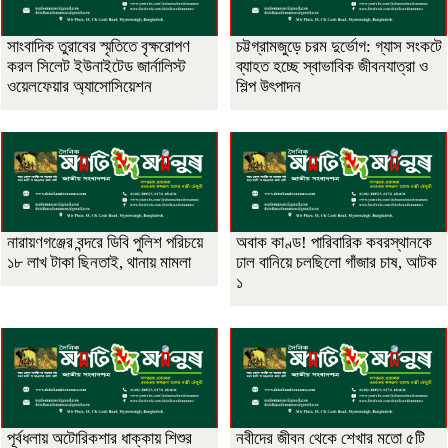
সাংবাদিক তুরাবের স্মৃতিতে বৃক্ষরোপণ
চট্টগ্রামজুড়ে চরম দুর্ভোগ: গ্যাস সংকটে
করল সিলেট ইউনাইটেড জার্নালিস্ট
ব্যাহত হচ্ছে স্বাভাবিক জীবনযাত্রা ও
ওয়েলফেয়ার অ্যাসোসিয়েশন
শিল্প উৎপাদন
নারায়ণগঞ্জের বন্দরে ডিবি পুলিশ পরিচয়ে
অবাক কাণ্ড! পারিবারিক কবরস্থানকে
১৮ লাখ টাকা ছিনতাই, থানায় মামলা
ঢাল বানিয়ে চলছিলো গাঁজার চাষ, আটক
১
পূর্বধলায় অটোরিকশার ধাক্কায় শিশুর
নবীদের জীবন থেকে শেখার মতো ৫টি