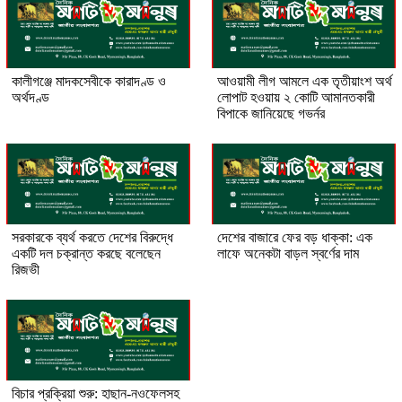
কালীগঞ্জে মাদকসেবীকে কারাদণ্ড ও
আওয়ামী লীগ আমলে এক তৃতীয়াংশ অর্থ
অর্থদণ্ড
লোপাট হওয়ায় ২ কোটি আমানতকারী
বিপাকে জানিয়েছে গভর্নর
সরকারকে ব্যর্থ করতে দেশের বিরুদ্ধে
দেশের বাজারে ফের বড় ধাক্কা: এক
একটি দল চক্রান্ত করছে বলেছেন
লাফে অনেকটা বাড়ল স্বর্ণের দাম
রিজভী
বিচার প্রক্রিয়া শুরু: হাছান-নওফেলসহ