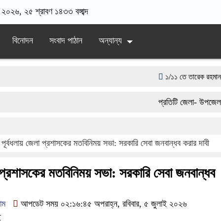
 ২০২৬, ২৫ শ্রাবণ ১৪৩৩ বঙ্গাব্দ
বিনোদন
সংবাদ পাঠান
অন্যান্য
১/১১ তে তারেক রহমানকে ‘আয়নাঘর
সরকারের কাজে কোনো গাফিলতি হলে 
প্রতিটি জেলা- উপজেলায় এ
সামাজিক অপরাধ প্রতিরোধে কেন্দ
একটি চিঠিই বদলে দিল ৫ম শ্রেণির শি
পূর্বধলায় জেলা প্রশাসকের মতবিনিময় সভা: সরকারি সেবা জনবান্ধব করার দাবী
দিনাজপুর পলিটেকনিক ইনস্টিটিউটের
া প্রশাসকের মতবিনিময় সভা: সরকারি সেবা জনবান্ধব
াম
আপডেট সময় ০২:১৬:৪৫ অপরাহ্ন, রবিবার, ৫ জুলাই ২০২৬
ে