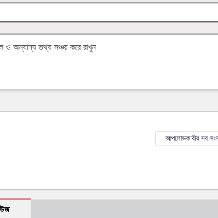
ও অন্যান্য তথ্য সঞ্চয় করে রাখুন
আপলোডকারীর সব সংব
িউজ