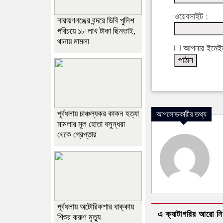
ওয়েবসাইট :
নারায়ণগঞ্জের বন্দরে ডিবি পুলিশ
পরিচয়ে ১৮ লাখ টাকা ছিনতাই,
থানায় মামলা
আপনার ইমেইল 
পূর্বধলায় চাঞ্চল্যকর কাকন হত্যা
আপলোডকারীর তথ্য
মামলার মূল হোতা বসুন্ধরা
থেকে গ্রেপ্তার
পূর্বধলায় অটোরিকশার ধাক্কায়
এ ক্যাটাগরির আরো ন
শিশুর করুণ মৃত্যু