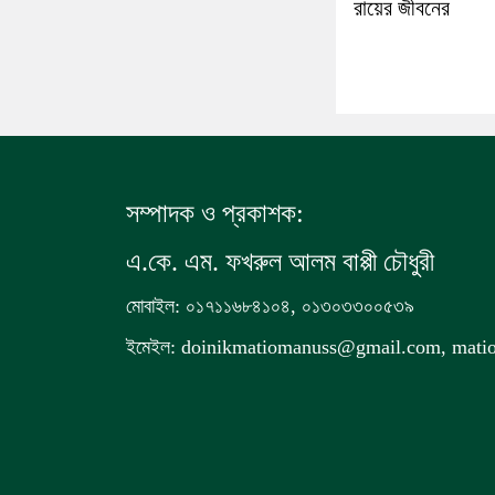
রায়ের জীবনের
সম্পাদক ও প্রকাশক:
এ.কে. এম. ফখরুল আলম বাপ্পী চৌধুরী
মোবাইল: ০১৭১১৬৮৪১০৪, ০১৩০৩৩০০৫৩৯
ইমেইল: doinikmatiomanuss@gmail.com, mat