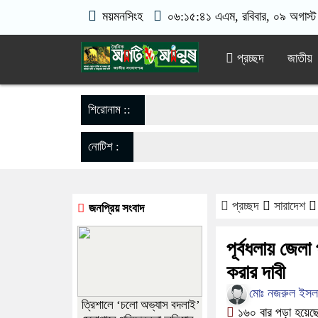
ময়মনসিংহ
০৬:১৫:৪১ এএম
, রবিবার, ০৯ অগাস্ট
প্রচ্ছদ
জাতীয়
শিরোনাম ::
নোটিশ :
প্রচ্ছদ
সারাদেশ
জনপ্রিয় সংবাদ
পূর্বধলায় জেল
করার দাবী
​মোঃ নজরুল ইসল
‎ত্রিশালে ‘চলো অভ্যাস বদলাই’
১৬০ বার পড়া হয়েছ