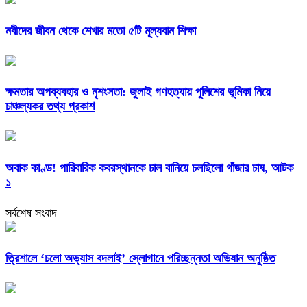
নবীদের জীবন থেকে শেখার মতো ৫টি মূল্যবান শিক্ষা
ক্ষমতার অপব্যবহার ও নৃশংসতা: জুলাই গণহত্যায় পুলিশের ভূমিকা নিয়ে
চাঞ্চল্যকর তথ্য প্রকাশ
অবাক কাণ্ড! পারিবারিক কবরস্থানকে ঢাল বানিয়ে চলছিলো গাঁজার চাষ, আটক
১
সর্বশেষ সংবাদ
‎ত্রিশালে ‘চলো অভ্যাস বদলাই’ স্লোগানে পরিচ্ছন্নতা অভিযান অনুষ্ঠিত