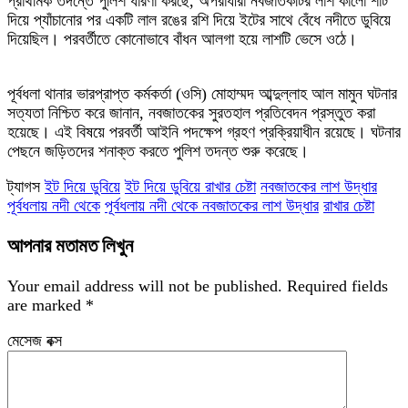
​প্রাথমিক তদন্তে পুলিশ ধারণা করছে, অপরাধীরা নবজাতকটির লাশ কালো শার্ট
দিয়ে প্যাঁচানোর পর একটি লাল রঙের রশি দিয়ে ইটের সাথে বেঁধে নদীতে ডুবিয়ে
দিয়েছিল। পরবর্তীতে কোনোভাবে বাঁধন আলগা হয়ে লাশটি ভেসে ওঠে।
পূর্বধলা থানার ভারপ্রাপ্ত কর্মকর্তা (ওসি) মোহাম্মদ আব্দুল্লাহ আল মামুন ঘটনার
সত্যতা নিশ্চিত করে জানান, নবজাতকের সুরতহাল প্রতিবেদন প্রস্তুত করা
হয়েছে। এই বিষয়ে পরবর্তী আইনি পদক্ষেপ গ্রহণ প্রক্রিয়াধীন রয়েছে। ঘটনার
পেছনে জড়িতদের শনাক্ত করতে পুলিশ তদন্ত শুরু করেছে।
ট্যাগস
ইট দিয়ে ডুবিয়ে
ইট দিয়ে ডুবিয়ে রাখার চেষ্টা
নবজাতকের লাশ উদ্ধার
পূর্বধলায় নদী থেকে
পূর্বধলায় নদী থেকে নবজাতকের লাশ উদ্ধার
রাখার চেষ্টা
আপনার মতামত লিখুন
Your email address will not be published.
Required fields
are marked
*
মেসেজ বক্স