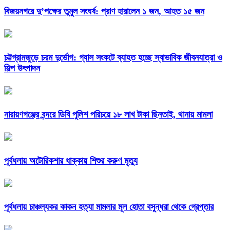
বিজয়নগরে দু’পক্ষের তুমুল সংঘর্ষ: প্রাণ হারালেন ১ জন, আহত ১৫ জন
চট্টগ্রামজুড়ে চরম দুর্ভোগ: গ্যাস সংকটে ব্যাহত হচ্ছে স্বাভাবিক জীবনযাত্রা ও
শিল্প উৎপাদন
নারায়ণগঞ্জের বন্দরে ডিবি পুলিশ পরিচয়ে ১৮ লাখ টাকা ছিনতাই, থানায় মামলা
পূর্বধলায় অটোরিকশার ধাক্কায় শিশুর করুণ মৃত্যু
পূর্বধলায় চাঞ্চল্যকর কাকন হত্যা মামলার মূল হোতা বসুন্ধরা থেকে গ্রেপ্তার