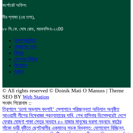
কর্পোরেট অফিস:
,
মীর প্লাজা (৩য় তলা)
,
00
৮৮
সি.কে. ঘোষ রোড
ময়মনসিংহ-২২
তথ্যপ্রযুক্তি
প্রবাসের খবর
ফিচার
ফেসবুক নিউজ
বিনোদন
ভ্রমণ
© All rights reserved © Doinik Mati O Manuss | Theme
SEO BY
Web Station
সংবাদ শিরোনাম ::
‎ত্রিশালে ‘চলো অভ্যাস বদলাই’ স্লোগানে পরিচ্ছন্নতা অভিযান অনুষ্ঠিত
আওয়ামী লীগের নিষেধাজ্ঞা প্রত্যাহারের দাবি, শেখ হাসিনার ডিসেম্বরেই দেশে
ফেরার ঘোষণা
পাকা সেতুর অভাবে ৫০ হাজার মানুষের ভরসা নড়বড়ে কাঠের
সাঁকো
ভারী বৃষ্টিতে ছেপটখালীর একমাত্র সড়ক বিধ্বস্ত: যোগাযোগ বিচ্ছিন্ন,