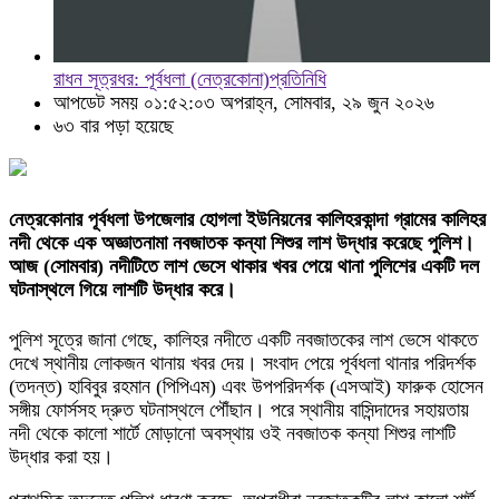
রাধন সূত্রধর: পূর্বধলা ​(নেত্রকোনা)প্রতিনিধি
আপডেট সময় ০১:৫২:০৩ অপরাহ্ন, সোমবার, ২৯ জুন ২০২৬
৬৩ বার পড়া হয়েছে
নেত্রকোনার পূর্বধলা উপজেলার হোগলা ইউনিয়নের কালিহরকান্দা গ্রামের কালিহর
নদী থেকে এক অজ্ঞাতনামা নবজাতক কন্যা শিশুর লাশ উদ্ধার করেছে পুলিশ।
আজ (সোমবার) নদীটিতে লাশ ভেসে থাকার খবর পেয়ে থানা পুলিশের একটি দল
ঘটনাস্থলে গিয়ে লাশটি উদ্ধার করে।
​পুলিশ সূত্রে জানা গেছে, কালিহর নদীতে একটি নবজাতকের লাশ ভেসে থাকতে
দেখে স্থানীয় লোকজন থানায় খবর দেয়। সংবাদ পেয়ে পূর্বধলা থানার পরিদর্শক
(তদন্ত) হাবিবুর রহমান (পিপিএম) এবং উপপরিদর্শক (এসআই) ফারুক হোসেন
সঙ্গীয় ফোর্সসহ দ্রুত ঘটনাস্থলে পৌঁছান। পরে স্থানীয় বাসিন্দাদের সহায়তায়
নদী থেকে কালো শার্টে মোড়ানো অবস্থায় ওই নবজাতক কন্যা শিশুর লাশটি
উদ্ধার করা হয়।