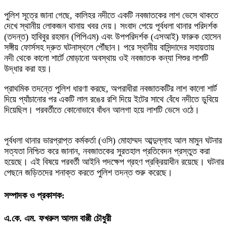
​পুলিশ সূত্রে জানা গেছে, কালিহর নদীতে একটি নবজাতকের লাশ ভেসে থাকতে
দেখে স্থানীয় লোকজন থানায় খবর দেয়। সংবাদ পেয়ে পূর্বধলা থানার পরিদর্শক
(তদন্ত) হাবিবুর রহমান (পিপিএম) এবং উপপরিদর্শক (এসআই) ফারুক হোসেন
সঙ্গীয় ফোর্সসহ দ্রুত ঘটনাস্থলে পৌঁছান। পরে স্থানীয় বাসিন্দাদের সহায়তায়
নদী থেকে কালো শার্টে মোড়ানো অবস্থায় ওই নবজাতক কন্যা শিশুর লাশটি
উদ্ধার করা হয়।
​প্রাথমিক তদন্তে পুলিশ ধারণা করছে, অপরাধীরা নবজাতকটির লাশ কালো শার্ট
দিয়ে প্যাঁচানোর পর একটি লাল রঙের রশি দিয়ে ইটের সাথে বেঁধে নদীতে ডুবিয়ে
দিয়েছিল। পরবর্তীতে কোনোভাবে বাঁধন আলগা হয়ে লাশটি ভেসে ওঠে।
পূর্বধলা থানার ভারপ্রাপ্ত কর্মকর্তা (ওসি) মোহাম্মদ আব্দুল্লাহ আল মামুন ঘটনার
সত্যতা নিশ্চিত করে জানান, নবজাতকের সুরতহাল প্রতিবেদন প্রস্তুত করা
হয়েছে। এই বিষয়ে পরবর্তী আইনি পদক্ষেপ গ্রহণ প্রক্রিয়াধীন রয়েছে। ঘটনার
পেছনে জড়িতদের শনাক্ত করতে পুলিশ তদন্ত শুরু করেছে।
সম্পাদক ও প্রকাশক:
এ.কে. এম. ফখরুল আলম বাপ্পী চৌধুরী