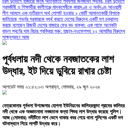
চরম দুর্ভোগে হাজারো মানুষ
অতিবৃষ্টিতে পূর্বধলায় জনজীবন স্থবির, চরম দুর্ভোগে
শ্রমজীবী ও শিক্ষার্থীরা
কালীগঞ্জে মাদকসেবীকে কারাদণ্ড ও অর্থদণ্ড
আওয়ামী
লীগ আমলে এক তৃতীয়াংশ অর্থ লোপাট হওয়ায় ২ কোটি আমানতকারী বিপাকে
জানিয়েছে গভর্নর
সরকারকে ব্যর্থ করতে দেশের বিরুদ্ধে একটি দল চক্রান্ত
করছে বলেছেন রিজভী
দেশের বাজারে ফের বড় ধাক্কা: এক লাফে অনেকটা
বাড়ল স্বর্ণের দাম
বিচার প্রক্রিয়া শুরু: হাছান-নওফেলসহ ২২ আসামির বিরুদ্ধে
সাক্ষ্যগ্রহণ আজ
পূর্বধলায় নদী থেকে নবজাতকের লাশ
উদ্ধার, ইট দিয়ে ডুবিয়ে রাখার চেষ্টা
আপডেট সময় ০১:৫২:০৩ অপরাহ্ন, সোমবার, ২৯ জুন ২০২৬
নেত্রকোনার পূর্বধলা উপজেলার হোগলা ইউনিয়নের কালিহরকান্দা গ্রামের কালিহর
নদী থেকে এক অজ্ঞাতনামা নবজাতক কন্যা শিশুর লাশ উদ্ধার করেছে পুলিশ।
আজ (সোমবার) নদীটিতে লাশ ভেসে থাকার খবর পেয়ে থানা পুলিশের একটি দল
ঘটনাস্থলে গিয়ে লাশটি উদ্ধার করে।