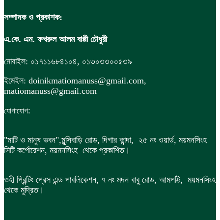
সম্পাদক ও প্রকাশক:
এ.কে. এম. ফখরুল আলম বাপ্পী চৌধুরী
মোবাইল: ০১৭১১৬৮৪১০৪, ০১৩০৩৩০০৫৩৯
ইমেইল: doinikmatiomanuss@gmail.com,
matiomanuss@gmail.com
:
যোগাযোগ
"মাটি ও মানুষ ভবন",
মুন্সিবাড়ি রোড,
দিগার কান্দা, ২৫ নং ওয়ার্ড, ময়মনসিংহ
সিটি কর্পোরেশন, ময়মনসিংহ থেকে প্রকাশিত।
ওহী প্রিন্টিং প্রেস এন্ড পাবলিকেশন, ৭ নং মদন বাবু রোড, আমপট্টি, ময়মনসিংহ
থেকে মুদ্রিত।