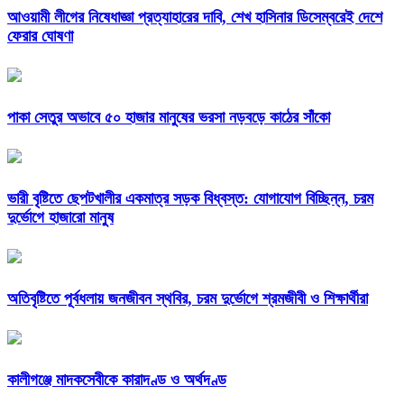
আওয়ামী লীগের নিষেধাজ্ঞা প্রত্যাহারের দাবি, শেখ হাসিনার ডিসেম্বরেই দেশে
ফেরার ঘোষণা
পাকা সেতুর অভাবে ৫০ হাজার মানুষের ভরসা নড়বড়ে কাঠের সাঁকো
ভারী বৃষ্টিতে ছেপটখালীর একমাত্র সড়ক বিধ্বস্ত: যোগাযোগ বিচ্ছিন্ন, চরম
দুর্ভোগে হাজারো মানুষ
অতিবৃষ্টিতে পূর্বধলায় জনজীবন স্থবির, চরম দুর্ভোগে শ্রমজীবী ও শিক্ষার্থীরা
কালীগঞ্জে মাদকসেবীকে কারাদণ্ড ও অর্থদণ্ড