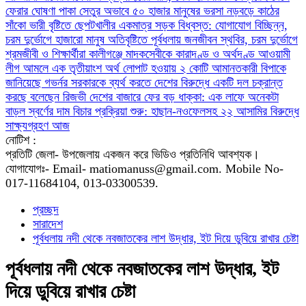
ফেরার ঘোষণা
পাকা সেতুর অভাবে ৫০ হাজার মানুষের ভরসা নড়বড়ে কাঠের
সাঁকো
ভারী বৃষ্টিতে ছেপটখালীর একমাত্র সড়ক বিধ্বস্ত: যোগাযোগ বিচ্ছিন্ন,
চরম দুর্ভোগে হাজারো মানুষ
অতিবৃষ্টিতে পূর্বধলায় জনজীবন স্থবির, চরম দুর্ভোগে
শ্রমজীবী ও শিক্ষার্থীরা
কালীগঞ্জে মাদকসেবীকে কারাদণ্ড ও অর্থদণ্ড
আওয়ামী
লীগ আমলে এক তৃতীয়াংশ অর্থ লোপাট হওয়ায় ২ কোটি আমানতকারী বিপাকে
জানিয়েছে গভর্নর
সরকারকে ব্যর্থ করতে দেশের বিরুদ্ধে একটি দল চক্রান্ত
করছে বলেছেন রিজভী
দেশের বাজারে ফের বড় ধাক্কা: এক লাফে অনেকটা
বাড়ল স্বর্ণের দাম
বিচার প্রক্রিয়া শুরু: হাছান-নওফেলসহ ২২ আসামির বিরুদ্ধে
সাক্ষ্যগ্রহণ আজ
নোটিশ :
প্রতিটি জেলা- উপজেলায় একজন করে ভিডিও প্রতিনিধি আবশ্যক।
যোগাযোগঃ- Email- matiomanuss@gmail.com. Mobile No-
017-11684104, 013-03300539.
প্রচ্ছদ
সারাদেশ
পূর্বধলায় নদী থেকে নবজাতকের লাশ উদ্ধার, ইট দিয়ে ডুবিয়ে রাখার চেষ্টা
পূর্বধলায় নদী থেকে নবজাতকের লাশ উদ্ধার, ইট
দিয়ে ডুবিয়ে রাখার চেষ্টা