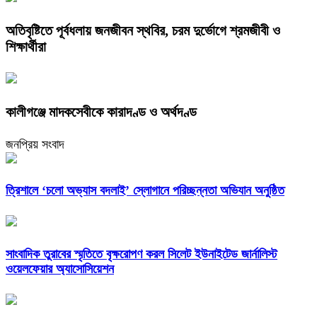
অতিবৃষ্টিতে পূর্বধলায় জনজীবন স্থবির, চরম দুর্ভোগে শ্রমজীবী ও
শিক্ষার্থীরা
কালীগঞ্জে মাদকসেবীকে কারাদণ্ড ও অর্থদণ্ড
জনপ্রিয় সংবাদ
‎ত্রিশালে ‘চলো অভ্যাস বদলাই’ স্লোগানে পরিচ্ছন্নতা অভিযান অনুষ্ঠিত
সাংবাদিক তুরাবের স্মৃতিতে বৃক্ষরোপণ করল সিলেট ইউনাইটেড জার্নালিস্ট
ওয়েলফেয়ার অ্যাসোসিয়েশন