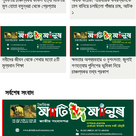
পূর্বধলায় চাঞ্চল্যকর কাকন হত্যা মামলার
অবাক কাণ্ড! পারিবারিক কবরস্থানকে
মূল হোতা বসুন্ধরা থেকে গ্রেপ্তার
ঢাল বানিয়ে চলছিলো গাঁজার চাষ, আটক
১
নবীদের জীবন থেকে শেখার মতো ৫টি
ক্ষমতার অপব্যবহার ও নৃশংসতা: জুলাই
মূল্যবান শিক্ষা
গণহত্যায় পুলিশের ভূমিকা নিয়ে
চাঞ্চল্যকর তথ্য প্রকাশ
সর্বশেষ সংবাদ