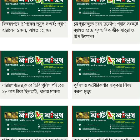
বিজয়নগরে দু’পক্ষের তুমুল সংঘর্ষ: প্রাণ
চট্টগ্রামজুড়ে চরম দুর্ভোগ: গ্যাস সংকটে
হারালেন ১ জন, আহত ১৫ জন
ব্যাহত হচ্ছে স্বাভাবিক জীবনযাত্রা ও
শিল্প উৎপাদন
নারায়ণগঞ্জের বন্দরে ডিবি পুলিশ পরিচয়ে
পূর্বধলায় অটোরিকশার ধাক্কায় শিশুর
১৮ লাখ টাকা ছিনতাই, থানায় মামলা
করুণ মৃত্যু