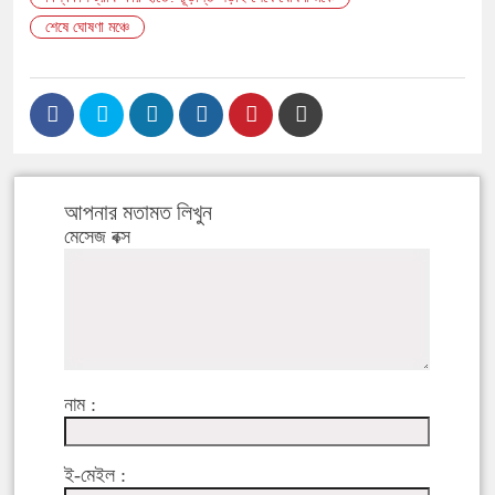
শেষে ঘোষণা মঞ্চে
আপনার মতামত লিখুন
মেসেজ বক্স
নাম :
ই-মেইল :