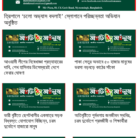
‎ত্রিশালে ‘চলো অভ্যাস বদলাই’ স্লোগানে পরিচ্ছন্নতা অভিযান
অনুষ্ঠিত
আওয়ামী লীগের নিষেধাজ্ঞা প্রত্যাহারের
পাকা সেতুর অভাবে ৫০ হাজার মানুষের
দাবি, শেখ হাসিনার ডিসেম্বরেই দেশে
ভরসা নড়বড়ে কাঠের সাঁকো
ফেরার ঘোষণা
ভারী বৃষ্টিতে ছেপটখালীর একমাত্র সড়ক
অতিবৃষ্টিতে পূর্বধলায় জনজীবন স্থবির,
বিধ্বস্ত: যোগাযোগ বিচ্ছিন্ন, চরম
চরম দুর্ভোগে শ্রমজীবী ও শিক্ষার্থীরা
দুর্ভোগে হাজারো মানুষ