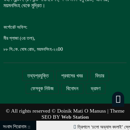
ময়মনসিংহ থেকে মুদ্রিত।
কর্পোরেট অফিস:
,
মীর প্লাজা (৩য় তলা)
,
00
৮৮
সি.কে. ঘোষ রোড
ময়মনসিংহ-২২
তথ্যপ্রযুক্তি
প্রবাসের খবর
ফিচার
ফেসবুক নিউজ
বিনোদন
ভ্রমণ
© All rights reserved © Doinik Mati O Manuss | Theme
SEO BY
Web Station
সংবাদ শিরোনাম ::
‎ত্রিশালে ‘চলো অভ্যাস বদলাই’ স্লোগান