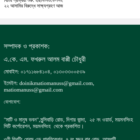
বিচার প্রক্রিয়া শুরু: হাছান-নওফেলসহ
২২ আসামির বিরুদ্ধে সাক্ষ্যগ্রহণ আজ
সম্পাদক ও প্রকাশক:
এ.কে. এম. ফখরুল আলম বাপ্পী চৌধুরী
মোবাইল: ০১৭১১৬৮৪১০৪, ০১৩০৩৩০০৫৩৯
ইমেইল: doinikmatiomanuss@gmail.com,
matiomanuss@gmail.com
:
যোগাযোগ
"মাটি ও মানুষ ভবন",
মুন্সিবাড়ি রোড,
দিগার কান্দা, ২৫ নং ওয়ার্ড, ময়মনসিংহ
সিটি কর্পোরেশন, ময়মনসিংহ থেকে প্রকাশিত।
ওহী প্রিন্টিং প্রেস এন্ড পাবলিকেশন, ৭ নং মদন বাবু রোড, আমপট্টি,