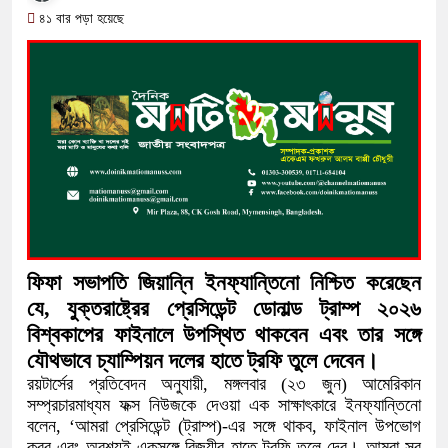
অতিবৃষ্টিতে পূর্বধলায় জনজীবন স্থবির, চরম দ
৪১ বার পড়া হয়েছে
কালীগঞ্জে মাদকসেবীকে কারাদণ্ড ও অর্থদ
আওয়ামী লীগ আমলে এক তৃতীয়াংশ অর্থ
বিপাকে জানিয়েছে গভর্নর
সরকারকে ব্যর্থ করতে দেশের বিরুদ্ধে এক
দেশের বাজারে ফের বড় ধাক্কা: এক লাফে অ
বিচার প্রক্রিয়া শুরু: হাছান-নওফেলসহ ২২
ফিফা সভাপতি জিয়ান্নি ইনফ্যান্তিনো নিশ্চিত করেছেন
যে, যুক্তরাষ্ট্রের প্রেসিডেন্ট ডোনাল্ড ট্রাম্প ২০২৬
বিশ্বকাপের ফাইনালে উপস্থিত থাকবেন এবং তার সঙ্গে
যৌথভাবে চ্যাম্পিয়ন দলের হাতে ট্রফি তুলে দেবেন।
রয়টার্সের প্রতিবেদন অনুযায়ী, মঙ্গলবার (২৩ জুন) আমেরিকান
সম্প্রচারমাধ্যম ফক্স নিউজকে দেওয়া এক সাক্ষাৎকারে ইনফ্যান্তিনো
বলেন, ‘আমরা প্রেসিডেন্ট (ট্রাম্প)-এর সঙ্গে থাকব, ফাইনাল উপভোগ
করব এবং অবশ্যই একসঙ্গে বিজয়ীর হাতে ট্রফি তুলে দেব। আমরা সব