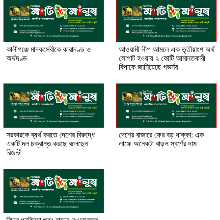
কালীগঞ্জে মাদকসেবীকে কারাদণ্ড ও
আওয়ামী লীগ আমলে এক তৃতীয়াংশ অর্থ
অর্থদণ্ড
লোপাট হওয়ায় ২ কোটি আমানতকারী
বিপাকে জানিয়েছে গভর্নর
সরকারকে ব্যর্থ করতে দেশের বিরুদ্ধে
দেশের বাজারে ফের বড় ধাক্কা: এক
একটি দল চক্রান্ত করছে বলেছেন
লাফে অনেকটা বাড়ল স্বর্ণের দাম
রিজভী