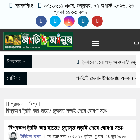
ময়মনসিংহ
০৭:২০:১২ এএম
, শুক্রবার, ০৭ অগাস্ট ২০২৬, ২৩
শ্রাবণ ১৪৩৩ বঙ্গাব্দ
শিরোনাম ::
‎ত্রিশালে ‘চলো অভ্যাস বদলাই’ স্লোগানে 
আওয়ামী লীগের নিষেধাজ্ঞা প্রত্যাহারের দ
নোটিশ :
প্রতিটি জেলা- উপজেলায় একজন করে 
ফেরার ঘোষণা
যোগাযোগঃ- Email- matiomanu
পাকা সেতুর অভাবে ৫০ হাজার মানুষের ভর
প্রচ্ছদ
বিশ্ব
017-11684104, 013-03300539
বিশ্বকাপ ট্রফি কার হাতে? চূড়ান্ত লড়াই শেষে ঘোষণা মঞ্চে
ভারী বৃষ্টিতে ছেপটখালীর একমাত্র সড়ক বিধ
বিশ্বকাপ ট্রফি কার হাতে? চূড়ান্ত লড়াই শেষে ঘোষণা মঞ্চে
দুর্ভোগে হাজারো মানুষ
ডিজিটাল ডেস্ক
আপডেট সময় ১১:৫৫:২১ পূর্বাহ্ন, বুধবার, ২৪ জুন ২০২৬