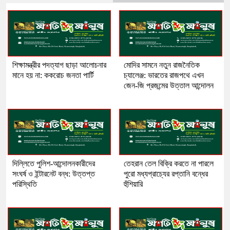
শিক্ষামন্ত্রীর পদত্যাগ ছাড়া আলোচনার
মোদির সামনে নতুন রাজনৈতিক
মানে হয় না: ককরোচ জনতা পার্টি
চ্যালেঞ্জ: ভারতের রাজপথে এখন
জেন-জি প্রজন্মের উত্তাল আন্দোলন
দিল্লিতে পুলিশ-আন্দোলনকারীদের
তেহরান তেল বিক্রি করতে না পারলে
সংঘর্ষ ও ইন্টারনেট বন্ধ: উত্তপ্ত
পুরো মধ্যপ্রাচ্যের রপ্তানি বন্ধের
পরিস্থিতি
হুঁশিয়ারি