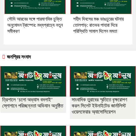
সৌদি আরবের সঙ্গে পারমাণবিক চুক্তি
​শহীদ দিবসের মঞ্চ ভাঙচুরের ঘটনায়
অনুমোদন ট্রাম্পের: মধ্যপ্রাচ্যে নতুন
তোলপাড়: রাতভর পাহারা দিয়ে
সমীকরণ
পরিস্থিতি সামাল দিলেন মমতা
জনপ্রিয় সংবাদ
‎ত্রিশালে ‘চলো অভ্যাস বদলাই’
সাংবাদিক তুরাবের স্মৃতিতে বৃক্ষরোপণ
স্লোগানে পরিচ্ছন্নতা অভিযান অনুষ্ঠিত
করল সিলেট ইউনাইটেড জার্নালিস্ট
ওয়েলফেয়ার অ্যাসোসিয়েশন