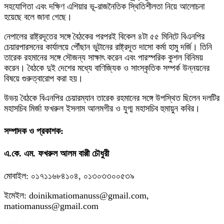
সহযোগিতা এবং দক্ষিণ এশিয়ার ভূ-রাজনৈতিক স্থিতিশীলতা নিয়ে আলোচনা
হয়েছে বলে জানা গেছে।
নেপালের রাষ্ট্রদূতের সঙ্গে বৈঠকের পরপরই বিকেল ৪টা ৫৫ মিনিটে বিএনপির
চেয়ারপারসনের কার্যালয়ে পৌঁছান ভুটানের রাষ্ট্রদূত দাসো কর্মা হামু দর্জি। তিনি
তারেক রহমানের সঙ্গে সৌজন্য সাক্ষাৎ করেন এবং পারস্পরিক কুশল বিনিময়
করেন। বৈঠকে দুই দেশের মধ্যে বাণিজ্যিক ও সাংস্কৃতিক সম্পর্ক উন্নয়নের
বিষয়ে গুরুত্বারোপ করা হয়।
উভয় বৈঠকে বিএনপির চেয়ারম্যান তারেক রহমানের সঙ্গে উপস্থিত ছিলেন দলটির
মহাসচিব মির্জা ফখরুল ইসলাম আলমগীর ও যুগ্ম মহাসচিব হুমায়ুন কবির।
সম্পাদক ও প্রকাশক:
এ.কে. এম. ফখরুল আলম বাপ্পী চৌধুরী
মোবাইল: ০১৭১১৬৮৪১০৪, ০১৩০৩৩০০৫৩৯
ইমেইল: doinikmatiomanuss@gmail.com,
matiomanuss@gmail.com