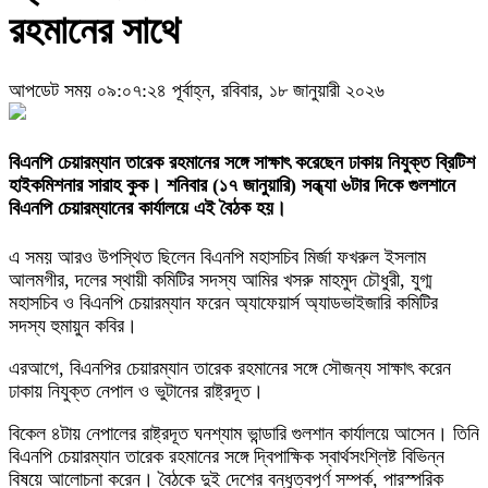
রহমানের সাথে
আপডেট সময় ০৯:০৭:২৪ পূর্বাহ্ন, রবিবার, ১৮ জানুয়ারী ২০২৬
বিএনপি চেয়ারম্যান তারেক রহমানের সঙ্গে সাক্ষাৎ করেছেন ঢাকায় নিযুক্ত ব্রিটিশ
হাইকমিশনার সারাহ কুক। শনিবার (১৭ জানুয়ারি) সন্ধ্যা ৬টার দিকে গুলশানে
বিএনপি চেয়ারম্যানের কার্যালয়ে এই বৈঠক হয়।
এ সময় আরও উপস্থিত ছিলেন বিএনপি মহাসচিব মির্জা ফখরুল ইসলাম
আলমগীর, দলের স্থায়ী কমিটির সদস্য আমির খসরু মাহমুদ চৌধুরী, যুগ্ম
মহাসচিব ও বিএনপি চেয়ারম্যান ফরেন অ্যাফেয়ার্স অ্যাডভাইজারি কমিটির
সদস্য হুমায়ুন কবির।
এরআগে, বিএনপির চেয়ারম্যান তারেক রহমানের সঙ্গে সৌজন্য সাক্ষাৎ করেন
ঢাকায় নিযুক্ত নেপাল ও ভুটানের রাষ্ট্রদূত।
বিকেল ৪টায় নেপালের রাষ্ট্রদূত ঘনশ্যাম ভান্ডারি গুলশান কার্যালয়ে আসেন। তিনি
বিএনপি চেয়ারম্যান তারেক রহমানের সঙ্গে দ্বিপাক্ষিক স্বার্থসংশ্লিষ্ট বিভিন্ন
বিষয়ে আলোচনা করেন। বৈঠকে দুই দেশের বন্ধুত্বপূর্ণ সম্পর্ক, পারস্পরিক