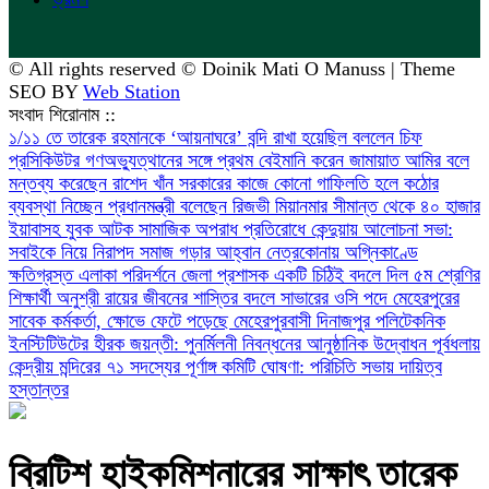
© All rights reserved © Doinik Mati O Manuss | Theme
SEO BY
Web Station
সংবাদ শিরোনাম ::
১/১১ তে তারেক রহমানকে ‘আয়নাঘরে’ বন্দি রাখা হয়েছিল বললেন চিফ
প্রসিকিউটর
গণঅভ্যুত্থানের সঙ্গে প্রথম বেইমানি করেন জামায়াত আমির বলে
মন্তব্য করেছেন রাশেদ খাঁন
সরকারের কাজে কোনো গাফিলতি হলে কঠোর
ব্যবস্থা নিচ্ছেন প্রধানমন্ত্রী বলেছেন রিজভী
মিয়ানমার সীমান্ত থেকে ৪০ হাজার
ইয়াবাসহ যুবক আটক
সামাজিক অপরাধ প্রতিরোধে কেন্দুয়ায় আলোচনা সভা:
সবাইকে নিয়ে নিরাপদ সমাজ গড়ার আহ্বান
নেত্রকোনায় অগ্নিকাণ্ডে
ক্ষতিগ্রস্ত এলাকা পরিদর্শনে জেলা প্রশাসক
একটি চিঠিই বদলে দিল ৫ম শ্রেণির
শিক্ষার্থী অনুশ্রী রায়ের জীবনের
শাস্তির বদলে সাভারের ওসি পদে মেহেরপুরের
সাবেক কর্মকর্তা, ক্ষোভে ফেটে পড়েছে মেহেরপুরবাসী
দিনাজপুর পলিটেকনিক
ইনস্টিটিউটের হীরক জয়ন্তী: পুনর্মিলনী নিবন্ধনের আনুষ্ঠানিক উদ্বোধন
পূর্বধলায়
কেন্দ্রীয় মন্দিরের ৭১ সদস্যের পূর্ণাঙ্গ কমিটি ঘোষণা: পরিচিতি সভায় দায়িত্ব
হস্তান্তর
ব্রিটিশ হাইকমিশনারের সাক্ষাৎ তারেক