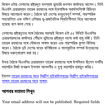
বিকেল ৪টায় নেপালের রাষ্ট্রদূত ঘনশ্যাম ভান্ডারি গুলশান কার্যালয়ে আসেন। তিনি
বিএনপি চেয়ারম্যান তারেক রহমানের সঙ্গে দ্বিপাক্ষিক স্বার্থসংশ্লিষ্ট বিভিন্ন
বিষয়ে আলোচনা করেন। বৈঠকে দুই দেশের বন্ধুত্বপূর্ণ সম্পর্ক, পারস্পরিক
সহযোগিতা এবং দক্ষিণ এশিয়ার ভূ-রাজনৈতিক স্থিতিশীলতা নিয়ে আলোচনা
হয়েছে বলে জানা গেছে।
নেপালের রাষ্ট্রদূতের সঙ্গে বৈঠকের পরপরই বিকেল ৪টা ৫৫ মিনিটে বিএনপির
চেয়ারপারসনের কার্যালয়ে পৌঁছান ভুটানের রাষ্ট্রদূত দাসো কর্মা হামু দর্জি। তিনি
তারেক রহমানের সঙ্গে সৌজন্য সাক্ষাৎ করেন এবং পারস্পরিক কুশল বিনিময়
করেন। বৈঠকে দুই দেশের মধ্যে বাণিজ্যিক ও সাংস্কৃতিক সম্পর্ক উন্নয়নের
বিষয়ে গুরুত্বারোপ করা হয়।
উভয় বৈঠকে বিএনপির চেয়ারম্যান তারেক রহমানের সঙ্গে উপস্থিত ছিলেন দলটির
মহাসচিব মির্জা ফখরুল ইসলাম আলমগীর ও যুগ্ম মহাসচিব হুমায়ুন কবির।
ট্যাগস
তারেক রহমানের সাথে
ব্রিটিশ হাইকমিশনারের
ব্রিটিশ হাইকমিশনারের
সাক্ষাৎ তারেক রহমানের সাথে
সাক্ষাৎ
আপনার মতামত লিখুন
Your email address will not be published.
Required fields