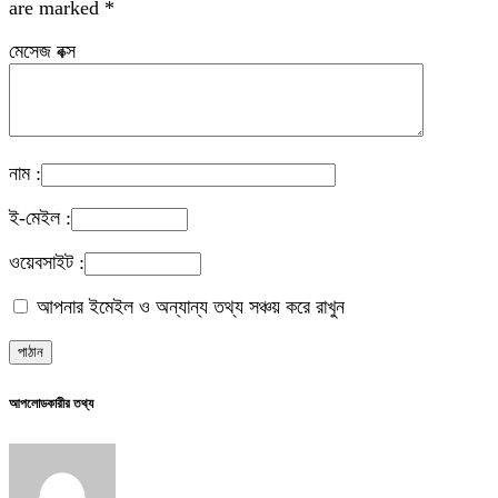
are marked
*
মেসেজ বক্স
নাম :
ই-মেইল :
ওয়েবসাইট :
আপনার ইমেইল ও অন্যান্য তথ্য সঞ্চয় করে রাখুন
আপলোডকারীর তথ্য