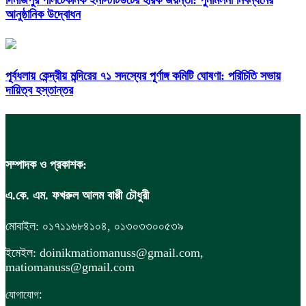
দিনাজপুর পলিটেকনিক ইনস্টিটিউটের হীরক জয়ন্তী: পুনর্মিলনী নিবন্ধনের
আনুষ্ঠানিক উদ্বোধন
পূর্বধলায় কেন্দ্রীয় মন্দিরের ৭১ সদস্যের পূর্ণাঙ্গ কমিটি ঘোষণা: পরিচিতি সভায়
দায়িত্ব হস্তান্তর
সম্পাদক ও প্রকাশক:
এ.কে. এম. ফখরুল আলম বাপ্পী চৌধুরী
মোবাইল: ০১৭১১৬৮৪১০৪, ০১৩০৩৩০০৫৩৯
ইমেইল: doinikmatiomanuss@gmail.com,
matiomanuss@gmail.com
:
যোগাযোগ