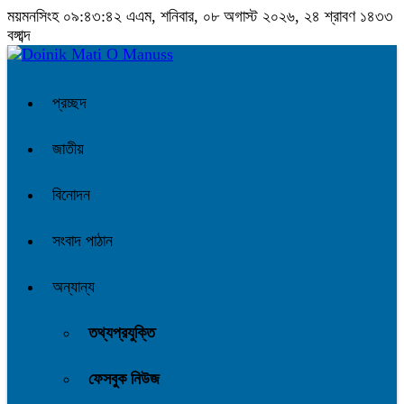
ময়মনসিংহ
০৯:৪৩:৪৩ এএম
, শনিবার, ০৮ অগাস্ট ২০২৬, ২৪ শ্রাবণ ১৪৩৩
বঙ্গাব্দ
প্রচ্ছদ
জাতীয়
বিনোদন
সংবাদ পাঠান
অন্যান্য
তথ্যপ্রযুক্তি
ফেসবুক নিউজ