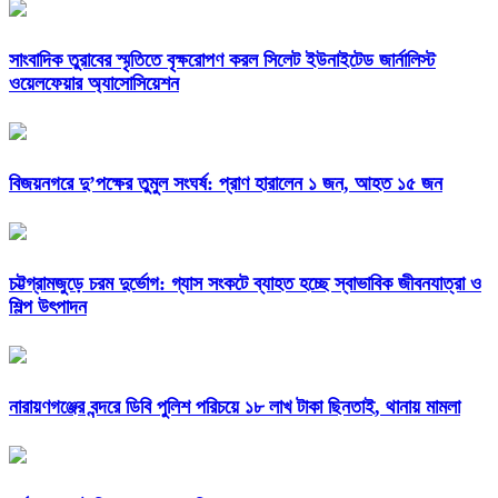
সাংবাদিক তুরাবের স্মৃতিতে বৃক্ষরোপণ করল সিলেট ইউনাইটেড জার্নালিস্ট
ওয়েলফেয়ার অ্যাসোসিয়েশন
বিজয়নগরে দু’পক্ষের তুমুল সংঘর্ষ: প্রাণ হারালেন ১ জন, আহত ১৫ জন
চট্টগ্রামজুড়ে চরম দুর্ভোগ: গ্যাস সংকটে ব্যাহত হচ্ছে স্বাভাবিক জীবনযাত্রা ও
শিল্প উৎপাদন
নারায়ণগঞ্জের বন্দরে ডিবি পুলিশ পরিচয়ে ১৮ লাখ টাকা ছিনতাই, থানায় মামলা