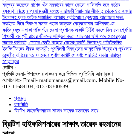
মন্তব্য করেছেন রাশেদ খাঁন
সরকারের কাজে কোনো গাফিলতি হলে কঠোর
ব্যবস্থা নিচ্ছেন প্রধানমন্ত্রী বলেছেন রিজভী
মিয়ানমার সীমান্ত থেকে ৪০ হাজার
ইয়াবাসহ যুবক আটক
সামাজিক অপরাধ প্রতিরোধে কেন্দুয়ায় আলোচনা সভা:
সবাইকে নিয়ে নিরাপদ সমাজ গড়ার আহ্বান
নেত্রকোনায় অগ্নিকাণ্ডে
ক্ষতিগ্রস্ত এলাকা পরিদর্শনে জেলা প্রশাসক
একটি চিঠিই বদলে দিল ৫ম শ্রেণির
শিক্ষার্থী অনুশ্রী রায়ের জীবনের
শাস্তির বদলে সাভারের ওসি পদে মেহেরপুরের
সাবেক কর্মকর্তা, ক্ষোভে ফেটে পড়েছে মেহেরপুরবাসী
দিনাজপুর পলিটেকনিক
ইনস্টিটিউটের হীরক জয়ন্তী: পুনর্মিলনী নিবন্ধনের আনুষ্ঠানিক উদ্বোধন
পূর্বধলায়
কেন্দ্রীয় মন্দিরের ৭১ সদস্যের পূর্ণাঙ্গ কমিটি ঘোষণা: পরিচিতি সভায় দায়িত্ব
হস্তান্তর
নোটিশ :
প্রতিটি জেলা- উপজেলায় একজন করে ভিডিও প্রতিনিধি আবশ্যক।
যোগাযোগঃ- Email- matiomanuss@gmail.com. Mobile No-
017-11684104, 013-03300539.
প্রচ্ছদ
রাজনীতি
ব্রিটিশ হাইকমিশনারের সাক্ষাৎ তারেক রহমানের সাথে
ব্রিটিশ হাইকমিশনারের সাক্ষাৎ তারেক রহমানের
সাথে