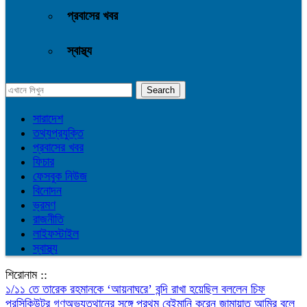
প্রবাসের খবর
স্বাস্থ্য
সারাদেশ
তথ্যপ্রযুক্তি
প্রবাসের খবর
ফিচার
ফেসবুক নিউজ
বিনোদন
ভ্রমণ
রাজনীতি
লাইফস্টাইল
স্বাস্থ্য
শিরোনাম ::
১/১১ তে তারেক রহমানকে ‘আয়নাঘরে’ বন্দি রাখা হয়েছিল বললেন চিফ
প্রসিকিউটর
গণঅভ্যুত্থানের সঙ্গে প্রথম বেইমানি করেন জামায়াত আমির বলে