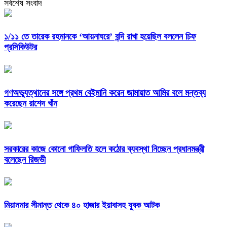
সর্বশেষ সংবাদ
১/১১ তে তারেক রহমানকে ‘আয়নাঘরে’ বন্দি রাখা হয়েছিল বললেন চিফ
প্রসিকিউটর
গণঅভ্যুত্থানের সঙ্গে প্রথম বেইমানি করেন জামায়াত আমির বলে মন্তব্য
করেছেন রাশেদ খাঁন
সরকারের কাজে কোনো গাফিলতি হলে কঠোর ব্যবস্থা নিচ্ছেন প্রধানমন্ত্রী
বলেছেন রিজভী
মিয়ানমার সীমান্ত থেকে ৪০ হাজার ইয়াবাসহ যুবক আটক