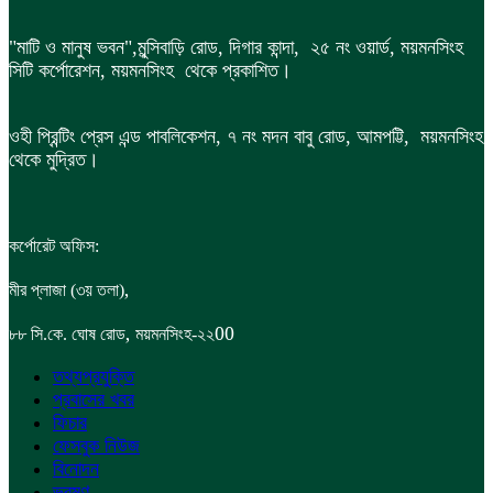
"মাটি ও মানুষ ভবন",
মুন্সিবাড়ি রোড,
দিগার কান্দা, ২৫ নং ওয়ার্ড, ময়মনসিংহ
সিটি কর্পোরেশন, ময়মনসিংহ থেকে প্রকাশিত।
ওহী প্রিন্টিং প্রেস এন্ড পাবলিকেশন, ৭ নং মদন বাবু রোড, আমপট্টি, ময়মনসিংহ
থেকে মুদ্রিত।
কর্পোরেট অফিস:
,
মীর প্লাজা (৩য় তলা)
,
00
৮৮
সি.কে. ঘোষ রোড
ময়মনসিংহ-২২
তথ্যপ্রযুক্তি
প্রবাসের খবর
ফিচার
ফেসবুক নিউজ
বিনোদন
ভ্রমণ