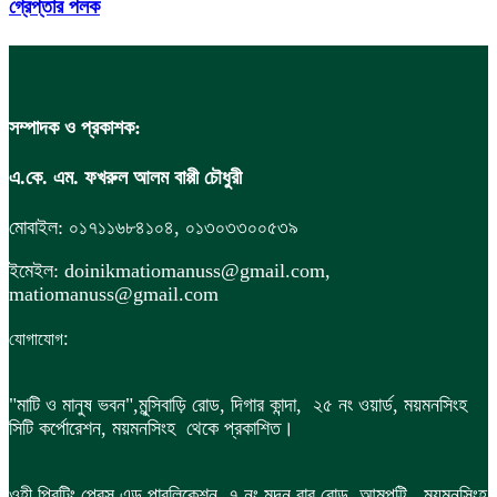
গ্রেপ্তার পলক
সম্পাদক ও প্রকাশক:
এ.কে. এম. ফখরুল আলম বাপ্পী চৌধুরী
মোবাইল: ০১৭১১৬৮৪১০৪, ০১৩০৩৩০০৫৩৯
ইমেইল: doinikmatiomanuss@gmail.com,
matiomanuss@gmail.com
:
যোগাযোগ
"মাটি ও মানুষ ভবন",
মুন্সিবাড়ি রোড,
দিগার কান্দা, ২৫ নং ওয়ার্ড, ময়মনসিংহ
সিটি কর্পোরেশন, ময়মনসিংহ থেকে প্রকাশিত।
ওহী প্রিন্টিং প্রেস এন্ড পাবলিকেশন, ৭ নং মদন বাবু রোড, আমপট্টি, ময়মনসিংহ