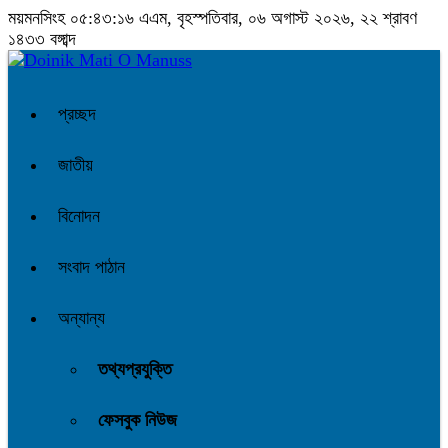
ময়মনসিংহ
০৫:৪৩:১৭ এএম
, বৃহস্পতিবার, ০৬ অগাস্ট ২০২৬, ২২ শ্রাবণ
১৪৩৩ বঙ্গাব্দ
প্রচ্ছদ
জাতীয়
বিনোদন
সংবাদ পাঠান
অন্যান্য
তথ্যপ্রযুক্তি
ফেসবুক নিউজ