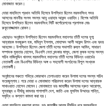
মোনাজাত করেন।
দোয়া মাহফিলে প্রধান অতিথি হিসেবে উপস্থিত ছিলেন ময়মনসিংহ সদর
আসনের মাননীয় সংসদ সদস্য আবু ওয়াহাব আকন্দ ওয়াহিদ। বিশেষ অতিথি
হিসেবে উপস্থিত ছিলেন ময়মনসিংহ সিটি কর্পোরেশনের প্রশাসক মোঃ
রুকুনোজ্জামান রোকন।
এছাড়াও অনুষ্ঠানে উপস্থিত ছিলেন ময়মনসিংহ মহানগর তাঁতী দলের যুগ্ম
আহ্বায়ক মনজুরুল হক, মমিনুল ইসলাম, মোহাম্মদ আলী আকন্দ রিপন এবং হৃদয়
আহমেদ। উপস্থিত ছিলেন জেলা তাঁতী দলের সভাপতি রুহুল আমিন, সাধারণ
সম্পাদক মুক্তার হোসেন, বিএনপি নেতা খন্দকার মাসুদ, জেলা কৃষক দলের সদস্য
সচিব নাজিমুদ্দিন খানসহ ময়মনসিংহ মহানগর তাঁতী দলের বিভিন্ন ওয়ার্ডের
নেতাকর্মী এবং বিএনপির বিভিন্ন অঙ্গ ও সহযোগী সংগঠনের বিপুল সংখ্যক
নেতাকর্মী।
অনুষ্ঠানের শুরুতে পবিত্র কোরআন তেলাওয়াত করেন উলামা দলের সদস্য সচিব
ফয়েজুল্লাহ। পরে দোয়া ও মোনাজাত পরিচালনা করেন উলামা দলের আহ্বায়ক
সাখাওয়াত হোসেন মোমেন। মোনাজাতে ডাঃ জাহাঙ্গীর আলমের দ্রুত আরোগ্য,
সুস্বাস্থ্য ও দীর্ঘায়ু কামনার পাশাপাশি দেশ, জাতি এবং মুসলিম উম্মাহর শান্তি,
সমৃদ্ধি ও কল্যাণ কামনা করা হয়।
দোয়া মাহফিলে বক্তারা বলেন, ডাঃ জাহাঙ্গীর আলম দীর্ঘদিন ধরে ময়মনসিংহ