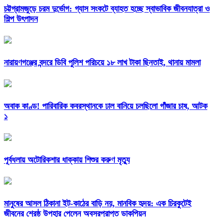
চট্টগ্রামজুড়ে চরম দুর্ভোগ: গ্যাস সংকটে ব্যাহত হচ্ছে স্বাভাবিক জীবনযাত্রা ও
শিল্প উৎপাদন
নারায়ণগঞ্জের বন্দরে ডিবি পুলিশ পরিচয়ে ১৮ লাখ টাকা ছিনতাই, থানায় মামলা
অবাক কাণ্ড! পারিবারিক কবরস্থানকে ঢাল বানিয়ে চলছিলো গাঁজার চাষ, আটক
১
পূর্বধলায় অটোরিকশার ধাক্কায় শিশুর করুণ মৃত্যু
মানুষের আসল ঠিকানা ইট-কাঠের বাড়ি নয়, মানবিক হৃদয়: এক চিরকুটেই
জীবনের শ্রেষ্ঠ উপহার পেলেন অবসরপ্রাপ্ত ডাকপিয়ন