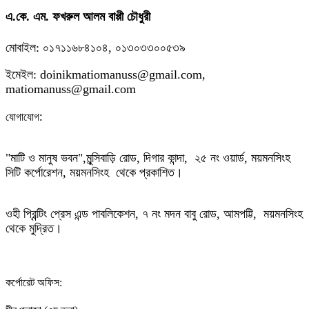
এ.কে. এম. ফখরুল আলম বাপ্পী চৌধুরী
মোবাইল: ০১৭১১৬৮৪১০৪, ০১৩০৩৩০০৫৩৯
ইমেইল: doinikmatiomanuss@gmail.com,
matiomanuss@gmail.com
:
যোগাযোগ
"মাটি ও মানুষ ভবন",
মুন্সিবাড়ি রোড,
দিগার কান্দা, ২৫ নং ওয়ার্ড, ময়মনসিংহ
সিটি কর্পোরেশন, ময়মনসিংহ থেকে প্রকাশিত।
ওহী প্রিন্টিং প্রেস এন্ড পাবলিকেশন, ৭ নং মদন বাবু রোড, আমপট্টি, ময়মনসিংহ
থেকে মুদ্রিত।
কর্পোরেট অফিস: