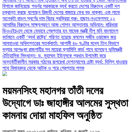
বিপাকে জানিয়েছে গভর্নর
সরকারকে ব্যর্থ করতে দেশের বিরুদ্ধে একটি দল
চক্রান্ত করছে বলেছেন রিজভী
দেশের বাজারে ফের বড় ধাক্কা: এক লাফে
অনেকটা বাড়ল স্বর্ণের দাম
বিচার প্রক্রিয়া শুরু: হাছান-নওফেলসহ ২২
আসামির বিরুদ্ধে সাক্ষ্যগ্রহণ আজ
গোপন আস্তানায় অভিযান: বারিধারা
ডিওএইচএস থেকে যেভাবে গ্রেপ্তার হন সাবেক মন্ত্রী দীপু মনি
বাংলাদেশ
বর্তমানে একটি ‘ব্যর্থ রাষ্ট্রে’ পরিণত হয়েছে বললেন সজীব ওয়াজেদ জয়
আবহাওয়া অধিদপ্তরের সতর্কবার্তা: আগামী ৪৮ ঘণ্টার মধ্যে তিন বিভাগে
বন্যার আশঙ্কা
রাজশাহীর সব মায়েরা ফ্যামিলি কার্ড পাবে বলেছেন ভূমিমন্ত্রী
ঐতিহাসিক সিদ্ধান্ত: ড. মুহাম্মদ ইউনূসকে প্রধান উপদেষ্টা করে
অন্তর্বর্তীকালীন সরকার গঠনের রূপরেখা
দেশত্যাগের চেষ্টা ব্যর্থ: দিল্লি যাওয়ার
পথে বিমানবন্দর থেকে আটক ও পরে গ্রেপ্তার পলক
ময়মনসিংহ মহানগর তাঁতী দলের
উদ্যোগে ডাঃ জাহাঙ্গীর আলমের সুস্থতা
কামনায় দোয়া মাহফিল অনুষ্ঠিত
আপডেট সময় ০৯:৩২:৩৪ পূর্বাহ্ন, শনিবার, ৪ জুলাই ২০২৬