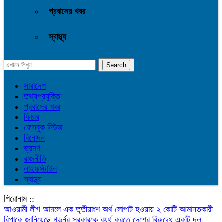
প্রবাসের খবর
স্বাস্থ্য
সারাদেশ
তথ্যপ্রযুক্তি
প্রবাসের খবর
ফিচার
ফেসবুক নিউজ
বিনোদন
ভ্রমণ
রাজনীতি
লাইফস্টাইল
স্বাস্থ্য
শিরোনাম ::
আওয়ামী লীগ আমলে এক তৃতীয়াংশ অর্থ লোপাট হওয়ায় ২ কোটি আমানতকারী
বিপাকে জানিয়েছে গভর্নর
সরকারকে ব্যর্থ করতে দেশের বিরুদ্ধে একটি দল