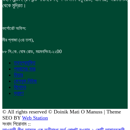
থেকে মুদ্রিত।
কর্পোরেট অফিস:
,
মীর প্লাজা (৩য় তলা)
,
00
৮৮
সি.কে. ঘোষ রোড
ময়মনসিংহ-২২
তথ্যপ্রযুক্তি
প্রবাসের খবর
ফিচার
ফেসবুক নিউজ
বিনোদন
ভ্রমণ
© All rights reserved © Doinik Mati O Manuss | Theme
SEO BY
Web Station
সংবাদ শিরোনাম ::
আওয়ামী লীগ আমলে এক তৃতীয়াংশ অর্থ লোপাট হওয়ায় ২ কোটি আমানতকারী