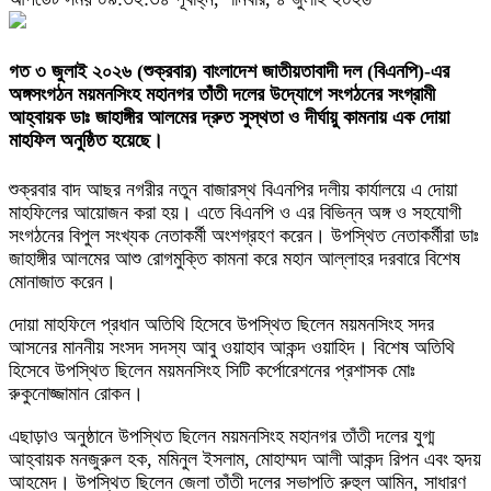
গত ৩ জুলাই ২০২৬ (শুক্রবার) বাংলাদেশ জাতীয়তাবাদী দল (বিএনপি)-এর
অঙ্গসংগঠন ময়মনসিংহ মহানগর তাঁতী দলের উদ্যোগে সংগঠনের সংগ্রামী
আহ্বায়ক ডাঃ জাহাঙ্গীর আলমের দ্রুত সুস্থতা ও দীর্ঘায়ু কামনায় এক দোয়া
মাহফিল অনুষ্ঠিত হয়েছে।
শুক্রবার বাদ আছর নগরীর নতুন বাজারস্থ বিএনপির দলীয় কার্যালয়ে এ দোয়া
মাহফিলের আয়োজন করা হয়। এতে বিএনপি ও এর বিভিন্ন অঙ্গ ও সহযোগী
সংগঠনের বিপুল সংখ্যক নেতাকর্মী অংশগ্রহণ করেন। উপস্থিত নেতাকর্মীরা ডাঃ
জাহাঙ্গীর আলমের আশু রোগমুক্তি কামনা করে মহান আল্লাহর দরবারে বিশেষ
মোনাজাত করেন।
দোয়া মাহফিলে প্রধান অতিথি হিসেবে উপস্থিত ছিলেন ময়মনসিংহ সদর
আসনের মাননীয় সংসদ সদস্য আবু ওয়াহাব আকন্দ ওয়াহিদ। বিশেষ অতিথি
হিসেবে উপস্থিত ছিলেন ময়মনসিংহ সিটি কর্পোরেশনের প্রশাসক মোঃ
রুকুনোজ্জামান রোকন।
এছাড়াও অনুষ্ঠানে উপস্থিত ছিলেন ময়মনসিংহ মহানগর তাঁতী দলের যুগ্ম
আহ্বায়ক মনজুরুল হক, মমিনুল ইসলাম, মোহাম্মদ আলী আকন্দ রিপন এবং হৃদয়
আহমেদ। উপস্থিত ছিলেন জেলা তাঁতী দলের সভাপতি রুহুল আমিন, সাধারণ