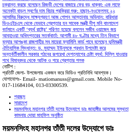
চক্রান্ত করছে বলেছেন রিজভী
দেশের বাজারে ফের বড় ধাক্কা: এক লাফে
অনেকটা বাড়ল স্বর্ণের দাম
বিচার প্রক্রিয়া শুরু: হাছান-নওফেলসহ ২২
আসামির বিরুদ্ধে সাক্ষ্যগ্রহণ আজ
গোপন আস্তানায় অভিযান: বারিধারা
ডিওএইচএস থেকে যেভাবে গ্রেপ্তার হন সাবেক মন্ত্রী দীপু মনি
বাংলাদেশ
বর্তমানে একটি ‘ব্যর্থ রাষ্ট্রে’ পরিণত হয়েছে বললেন সজীব ওয়াজেদ জয়
আবহাওয়া অধিদপ্তরের সতর্কবার্তা: আগামী ৪৮ ঘণ্টার মধ্যে তিন বিভাগে
বন্যার আশঙ্কা
রাজশাহীর সব মায়েরা ফ্যামিলি কার্ড পাবে বলেছেন ভূমিমন্ত্রী
ঐতিহাসিক সিদ্ধান্ত: ড. মুহাম্মদ ইউনূসকে প্রধান উপদেষ্টা করে
অন্তর্বর্তীকালীন সরকার গঠনের রূপরেখা
দেশত্যাগের চেষ্টা ব্যর্থ: দিল্লি যাওয়ার
পথে বিমানবন্দর থেকে আটক ও পরে গ্রেপ্তার পলক
নোটিশ :
প্রতিটি জেলা- উপজেলায় একজন করে ভিডিও প্রতিনিধি আবশ্যক।
যোগাযোগঃ- Email- matiomanuss@gmail.com. Mobile No-
017-11684104, 013-03300539.
প্রচ্ছদ
সারাদেশ
ময়মনসিংহ মহানগর তাঁতী দলের উদ্যোগে ডাঃ জাহাঙ্গীর আলমের সুস্থতা
কামনায় দোয়া মাহফিল অনুষ্ঠিত
ময়মনসিংহ মহানগর তাঁতী দলের উদ্যোগে ডাঃ