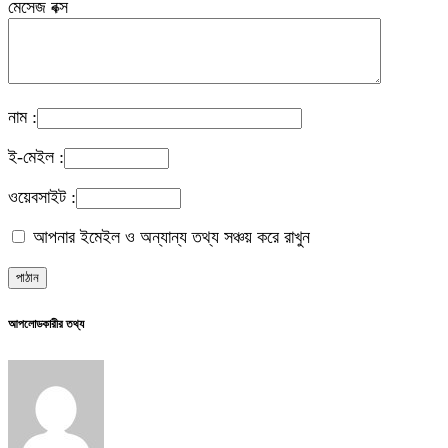
মেসেজ বক্স
নাম :
ই-মেইল :
ওয়েবসাইট :
আপনার ইমেইল ও অন্যান্য তথ্য সঞ্চয় করে রাখুন
আপলোডকারীর তথ্য