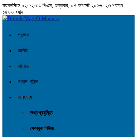
ময়মনসিংহ
০২:৫২:৩২ পিএম
, শুক্রবার, ০৭ অগাস্ট ২০২৬, ২৩ শ্রাবণ
১৪৩৩ বঙ্গাব্দ
প্রচ্ছদ
জাতীয়
বিনোদন
সংবাদ পাঠান
অন্যান্য
তথ্যপ্রযুক্তি
ফেসবুক নিউজ