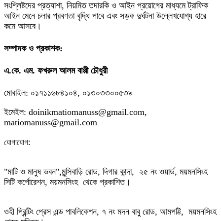
সংশ্লিষ্টদের প্রত্যাশা, নিয়মিত তদারকি ও আইন প্রয়োগের মাধ্যমে ট্রাফিক
আইন মেনে চলার প্রবণতা বৃদ্ধি পাবে এবং সড়ক দুর্ঘটনা উল্লেখযোগ্য হারে
কমে আসবে।
সম্পাদক ও প্রকাশক:
এ.কে. এম. ফখরুল আলম বাপ্পী চৌধুরী
মোবাইল: ০১৭১১৬৮৪১০৪, ০১৩০৩৩০০৫৩৯
ইমেইল: doinikmatiomanuss@gmail.com,
matiomanuss@gmail.com
:
যোগাযোগ
"মাটি ও মানুষ ভবন",
মুন্সিবাড়ি রোড,
দিগার কান্দা, ২৫ নং ওয়ার্ড, ময়মনসিংহ
সিটি কর্পোরেশন, ময়মনসিংহ থেকে প্রকাশিত।
ওহী প্রিন্টিং প্রেস এন্ড পাবলিকেশন, ৭ নং মদন বাবু রোড, আমপট্টি, ময়মনসিংহ