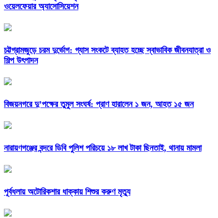
ওয়েলফেয়ার অ্যাসোসিয়েশন
চট্টগ্রামজুড়ে চরম দুর্ভোগ: গ্যাস সংকটে ব্যাহত হচ্ছে স্বাভাবিক জীবনযাত্রা ও
শিল্প উৎপাদন
বিজয়নগরে দু’পক্ষের তুমুল সংঘর্ষ: প্রাণ হারালেন ১ জন, আহত ১৫ জন
নারায়ণগঞ্জের বন্দরে ডিবি পুলিশ পরিচয়ে ১৮ লাখ টাকা ছিনতাই, থানায় মামলা
পূর্বধলায় অটোরিকশার ধাক্কায় শিশুর করুণ মৃত্যু