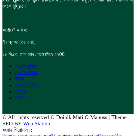
থেকে মুদ্রিত।
কর্পোরেট অফিস:
,
মীর প্লাজা (৩য় তলা)
,
00
৮৮
সি.কে. ঘোষ রোড
ময়মনসিংহ-২২
তথ্যপ্রযুক্তি
প্রবাসের খবর
ফিচার
ফেসবুক নিউজ
বিনোদন
ভ্রমণ
© All rights reserved © Doinik Mati O Manuss | Theme
SEO BY
Web Station
সংবাদ শিরোনাম ::