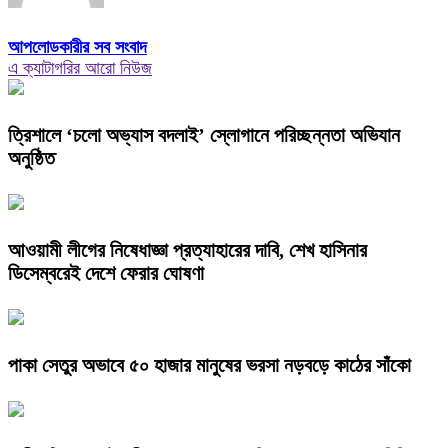
আপলোডকারীর সব সংবাদ
এ ক্যাটাগরির আরো নিউজ
‎ত্রিশালে ‘চলো অভ্যাস বদলাই’ স্লোগানে পরিচ্ছন্নতা অভিযান
অনুষ্ঠিত
আওয়ামী লীগের নিষেধাজ্ঞা প্রত্যাহারের দাবি, শেখ হাসিনার
ডিসেম্বরেই দেশে ফেরার ঘোষণা
পাকা সেতুর অভাবে ৫০ হাজার মানুষের ভরসা নড়বড়ে কাঠের সাঁকো