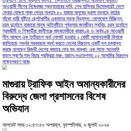
‎ত্রিশালে ‘চলো অভ্যাস বদলাই’ স্লোগানে পরিচ্ছন্নতা অভিযান অনুষ্ঠিত
আওয়ামী লীগের নিষেধাজ্ঞা প্রত্যাহারের দাবি, শেখ হাসিনার ডিসেম্বরেই দেশে
ফেরার ঘোষণা
পাকা সেতুর অভাবে ৫০ হাজার মানুষের ভরসা নড়বড়ে কাঠের
সাঁকো
ভারী বৃষ্টিতে ছেপটখালীর একমাত্র সড়ক বিধ্বস্ত: যোগাযোগ বিচ্ছিন্ন,
চরম দুর্ভোগে হাজারো মানুষ
অতিবৃষ্টিতে পূর্বধলায় জনজীবন স্থবির, চরম দুর্ভোগে
শ্রমজীবী ও শিক্ষার্থীরা
কালীগঞ্জে মাদকসেবীকে কারাদণ্ড ও অর্থদণ্ড
আওয়ামী
লীগ আমলে এক তৃতীয়াংশ অর্থ লোপাট হওয়ায় ২ কোটি আমানতকারী বিপাকে
জানিয়েছে গভর্নর
সরকারকে ব্যর্থ করতে দেশের বিরুদ্ধে একটি দল চক্রান্ত
করছে বলেছেন রিজভী
দেশের বাজারে ফের বড় ধাক্কা: এক লাফে অনেকটা
বাড়ল স্বর্ণের দাম
বিচার প্রক্রিয়া শুরু: হাছান-নওফেলসহ ২২ আসামির বিরুদ্ধে
সাক্ষ্যগ্রহণ আজ
মাগুরায় ট্রাফিক আইন অমান্যকারীদের
বিরুদ্ধে জেলা প্রশাসনের বিশেষ
অভিযান
আপডেট সময় ১২:৪৭:৫৩ অপরাহ্ন, বৃহস্পতিবার, ৯ জুলাই ২০২৬