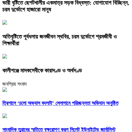
ভারী বৃষ্টিতে ছেপটখালীর একমাত্র সড়ক বিধ্বস্ত: যোগাযোগ বিচ্ছিন্ন,
চরম দুর্ভোগে হাজারো মানুষ
অতিবৃষ্টিতে পূর্বধলায় জনজীবন স্থবির, চরম দুর্ভোগে শ্রমজীবী ও
শিক্ষার্থীরা
কালীগঞ্জে মাদকসেবীকে কারাদণ্ড ও অর্থদণ্ড
জনপ্রিয় সংবাদ
‎ত্রিশালে ‘চলো অভ্যাস বদলাই’ স্লোগানে পরিচ্ছন্নতা অভিযান অনুষ্ঠিত
সাংবাদিক তুরাবের স্মৃতিতে বৃক্ষরোপণ করল সিলেট ইউনাইটেড জার্নালিস্ট