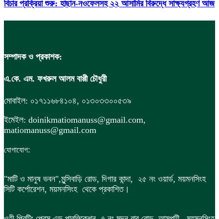
বিচার প্রক্রিয়া শুরু: হাছান-নওফেলসহ ২২ আসামির বিরুদ্ধে সাক্ষ্যগ্রহণ আজ
সম্পাদক ও প্রকাশক:
এ.কে. এম. ফখরুল আলম বাপ্পী চৌধুরী
মোবাইল: ০১৭১১৬৮৪১০৪, ০১৩০৩৩০০৫৩৯
ইমেইল: doinikmatiomanuss@gmail.com,
matiomanuss@gmail.com
:
যোগাযোগ
"মাটি ও মানুষ ভবন",
মুন্সিবাড়ি রোড,
দিগার কান্দা, ২৫ নং ওয়ার্ড, ময়মনসিংহ
সিটি কর্পোরেশন, ময়মনসিংহ থেকে প্রকাশিত।
ওহী প্রিন্টিং প্রেস এন্ড পাবলিকেশন, ৭ নং মদন বাবু রোড, আমপট্টি, ময়মনসিংহ