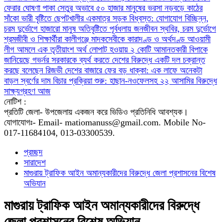
ফেরার ঘোষণা
পাকা সেতুর অভাবে ৫০ হাজার মানুষের ভরসা নড়বড়ে কাঠের
সাঁকো
ভারী বৃষ্টিতে ছেপটখালীর একমাত্র সড়ক বিধ্বস্ত: যোগাযোগ বিচ্ছিন্ন,
চরম দুর্ভোগে হাজারো মানুষ
অতিবৃষ্টিতে পূর্বধলায় জনজীবন স্থবির, চরম দুর্ভোগে
শ্রমজীবী ও শিক্ষার্থীরা
কালীগঞ্জে মাদকসেবীকে কারাদণ্ড ও অর্থদণ্ড
আওয়ামী
লীগ আমলে এক তৃতীয়াংশ অর্থ লোপাট হওয়ায় ২ কোটি আমানতকারী বিপাকে
জানিয়েছে গভর্নর
সরকারকে ব্যর্থ করতে দেশের বিরুদ্ধে একটি দল চক্রান্ত
করছে বলেছেন রিজভী
দেশের বাজারে ফের বড় ধাক্কা: এক লাফে অনেকটা
বাড়ল স্বর্ণের দাম
বিচার প্রক্রিয়া শুরু: হাছান-নওফেলসহ ২২ আসামির বিরুদ্ধে
সাক্ষ্যগ্রহণ আজ
নোটিশ :
প্রতিটি জেলা- উপজেলায় একজন করে ভিডিও প্রতিনিধি আবশ্যক।
যোগাযোগঃ- Email- matiomanuss@gmail.com. Mobile No-
017-11684104, 013-03300539.
প্রচ্ছদ
সারাদেশ
মাগুরায় ট্রাফিক আইন অমান্যকারীদের বিরুদ্ধে জেলা প্রশাসনের বিশেষ
অভিযান
মাগুরায় ট্রাফিক আইন অমান্যকারীদের বিরুদ্ধে
জেলা প্রশাসনের বিশেষ অভিযান