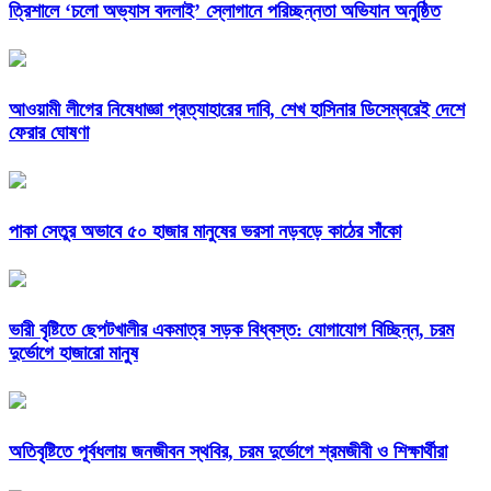
‎ত্রিশালে ‘চলো অভ্যাস বদলাই’ স্লোগানে পরিচ্ছন্নতা অভিযান অনুষ্ঠিত
আওয়ামী লীগের নিষেধাজ্ঞা প্রত্যাহারের দাবি, শেখ হাসিনার ডিসেম্বরেই দেশে
ফেরার ঘোষণা
পাকা সেতুর অভাবে ৫০ হাজার মানুষের ভরসা নড়বড়ে কাঠের সাঁকো
ভারী বৃষ্টিতে ছেপটখালীর একমাত্র সড়ক বিধ্বস্ত: যোগাযোগ বিচ্ছিন্ন, চরম
দুর্ভোগে হাজারো মানুষ
অতিবৃষ্টিতে পূর্বধলায় জনজীবন স্থবির, চরম দুর্ভোগে শ্রমজীবী ও শিক্ষার্থীরা