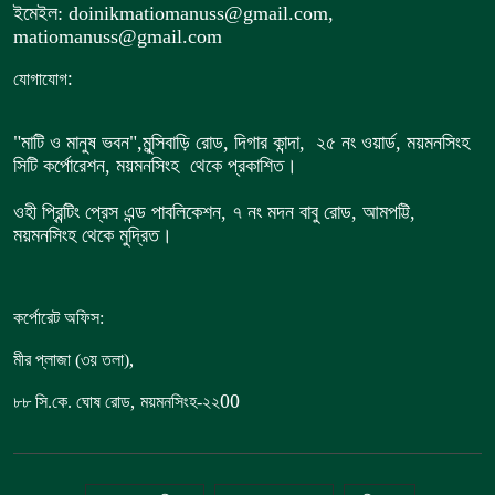
ইমেইল: doinikmatiomanuss@gmail.com,
matiomanuss@gmail.com
:
যোগাযোগ
"মাটি ও মানুষ ভবন",
মুন্সিবাড়ি রোড,
দিগার কান্দা, ২৫ নং ওয়ার্ড, ময়মনসিংহ
সিটি কর্পোরেশন, ময়মনসিংহ থেকে প্রকাশিত।
ওহী প্রিন্টিং প্রেস এন্ড পাবলিকেশন, ৭ নং মদন বাবু রোড, আমপট্টি,
ময়মনসিংহ থেকে মুদ্রিত।
কর্পোরেট অফিস:
,
মীর প্লাজা (৩য় তলা)
,
00
৮৮
সি.কে. ঘোষ রোড
ময়মনসিংহ-২২