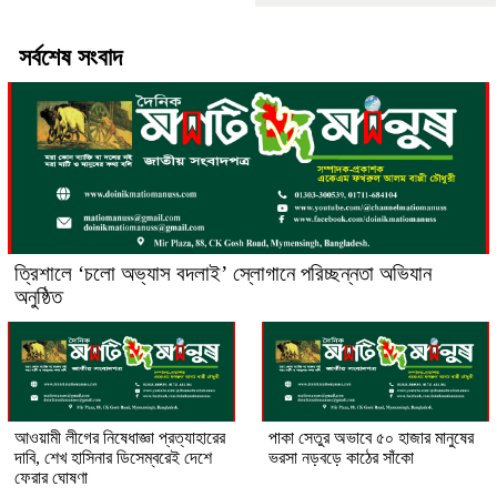
সর্বশেষ সংবাদ
‎ত্রিশালে ‘চলো অভ্যাস বদলাই’ স্লোগানে পরিচ্ছন্নতা অভিযান
অনুষ্ঠিত
আওয়ামী লীগের নিষেধাজ্ঞা প্রত্যাহারের
পাকা সেতুর অভাবে ৫০ হাজার মানুষের
দাবি, শেখ হাসিনার ডিসেম্বরেই দেশে
ভরসা নড়বড়ে কাঠের সাঁকো
ফেরার ঘোষণা