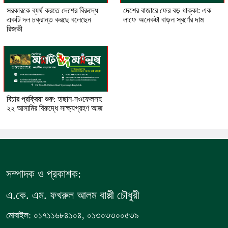
সরকারকে ব্যর্থ করতে দেশের বিরুদ্ধে
দেশের বাজারে ফের বড় ধাক্কা: এক
একটি দল চক্রান্ত করছে বলেছেন
লাফে অনেকটা বাড়ল স্বর্ণের দাম
রিজভী
বিচার প্রক্রিয়া শুরু: হাছান-নওফেলসহ
২২ আসামির বিরুদ্ধে সাক্ষ্যগ্রহণ আজ
সম্পাদক ও প্রকাশক:
এ.কে. এম. ফখরুল আলম বাপ্পী চৌধুরী
মোবাইল: ০১৭১১৬৮৪১০৪, ০১৩০৩৩০০৫৩৯