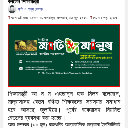
বললেন শিক্ষামন্ত্রী
অতিবৃষ্টিতে পূর্বধলায় জনজীবন স্থবির, চরম দু
মাটি ও মানুষ ডেস্ক
কালীগঞ্জে মাদকসেবীকে কারাদণ্ড ও অর্থদণ
আপডেট সময় ১২:৩৭:১১ অপরাহ্ন, মঙ্গলবার, ৩০ জুন ২০২৬
৫১ বার পড়া হয়েছে
আওয়ামী লীগ আমলে এক তৃতীয়াংশ অর্থ 
বিপাকে জানিয়েছে গভর্নর
সরকারকে ব্যর্থ করতে দেশের বিরুদ্ধে একট
দেশের বাজারে ফের বড় ধাক্কা: এক লাফে অ
বিচার প্রক্রিয়া শুরু: হাছান-নওফেলসহ ২২ 
শিক্ষামন্ত্রী আ ন ম এহছানুল হক মিলন বলেছেন,
মাদ্রাসাসহ বেতন বঞ্চিত শিক্ষকদের সমস্যার সমাধান
হবে আসছে জুলাইয়ে। পূর্বের বকেয়াসহ নিয়মিত
বেতনের ব্যবস্থা করা হচ্ছে।
আজ মঙ্গলবার (৩০ জুন) রাজধানীর আন্তর্জাতিক মাতৃভাষা ইনস্টিটিউটে