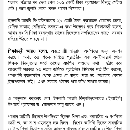
সরকার গঠনের পর দেখা গেল ৫০১ কোটি টাকা প্রয়োজন কিন্তু সেটাও
নেই। তবে জুলাই থেকে বেতন পাবেন শিক্ষকরা।
ইসলামি আরবি বিশ্ববিদ্যালয়ে ২৯ কোটি টাকা প্রয়োজন বেতনের জন্য,
যেদিক তাকাই সেদিকেই সমস্যা-এ কথা উল্লেখ করে শিক্ষামন্ত্রী বলেন,
আবার কওমি শিক্ষা ব্যবস্থায় তাদের নিজেদের মতবিরোধের কারণে সরকার
গুছিয়ে উঠতে পারছে না।
শিক্ষামন্ত্রী আরও বলেন,
এবতেদায়ী মাদ্রাসা এমপিওর জন্য অনশন
করছে। অথচ ৩৫ শতক জমিতে প্রতিষ্ঠান এবং এনটিআরসি থেকে
শিক্ষক নিবন্ধনের শর্তে তাদের এমপিও পাওয়ার কথা। হঠাৎ করে
আওয়ামী সরকার ২৩ শতক জমিতে প্রতিষ্ঠান নির্মাণের শর্ত ঠিক করলো,
পাশাপাশি ব্যানবেইস থেকে এদের যে নম্বর দেয়া হয় সেগুলোর কোনো
ইন্সপেকশন নেই। এখন সরকার গঠনের পরে অথৈ সাগরে আমরা।
এ অনুষ্ঠানে বক্তব্য দেন ইসলামি আরবি বিশ্ববিদ্যালয়ের (ইআইবি)
উপাচার্য প্রফেসর ড. মোহাম্মদ আবু জাফর খান।
প্রধান অতিথি হিসেবে উপস্থিত ছিলেন শিক্ষা এবং প্রাথমিক ও গণশিক্ষা
মন্ত্রী ড. আ ন ম এহসানুল হক মিলন। বিশেষ অতিথি ছিলেন মাধ্যমিক
ও উচ্চ শিক্ষা বিভাগের সচিব আবদুল খালেক এবং মাধ্যমিক ও উচ্চ শিক্ষা