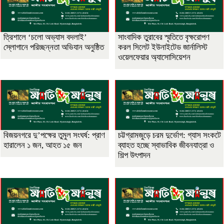
‎ত্রিশালে ‘চলো অভ্যাস বদলাই’
সাংবাদিক তুরাবের স্মৃতিতে বৃক্ষরোপণ
স্লোগানে পরিচ্ছন্নতা অভিযান অনুষ্ঠিত
করল সিলেট ইউনাইটেড জার্নালিস্ট
ওয়েলফেয়ার অ্যাসোসিয়েশন
বিজয়নগরে দু’পক্ষের তুমুল সংঘর্ষ: প্রাণ
চট্টগ্রামজুড়ে চরম দুর্ভোগ: গ্যাস সংকটে
হারালেন ১ জন, আহত ১৫ জন
ব্যাহত হচ্ছে স্বাভাবিক জীবনযাত্রা ও
শিল্প উৎপাদন