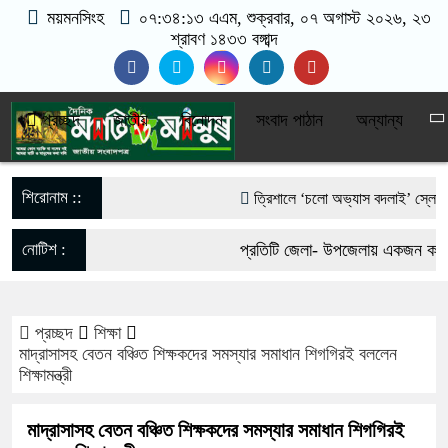
ময়মনসিংহ
০৭:৩৪:১৪ এএম
, শুক্রবার, ০৭ অগাস্ট ২০২৬, ২৩
শ্রাবণ ১৪৩৩ বঙ্গাব্দ
প্রচ্ছদ
জাতীয়
বিনোদন
সংবাদ পাঠান
অন্যান্য
শিরোনাম ::
‎ত্রিশালে ‘চলো অভ্যাস বদলাই’ স্লোগানে 
আওয়ামী লীগের নিষেধাজ্ঞা প্রত্যাহারের দা
নোটিশ :
প্রতিটি জেলা- উপজেলায় একজন করে ভ
ফেরার ঘোষণা
যোগাযোগঃ- Email- matiomanus
পাকা সেতুর অভাবে ৫০ হাজার মানুষের ভরস
প্রচ্ছদ
শিক্ষা
017-11684104, 013-03300539.
মাদ্রাসাসহ বেতন বঞ্চিত শিক্ষকদের সমস্যার সমাধান শিগগিরই বললেন
ভারী বৃষ্টিতে ছেপটখালীর একমাত্র সড়ক বিধ
শিক্ষামন্ত্রী
দুর্ভোগে হাজারো মানুষ
মাদ্রাসাসহ বেতন বঞ্চিত শিক্ষকদের সমস্যার সমাধান শিগগিরই