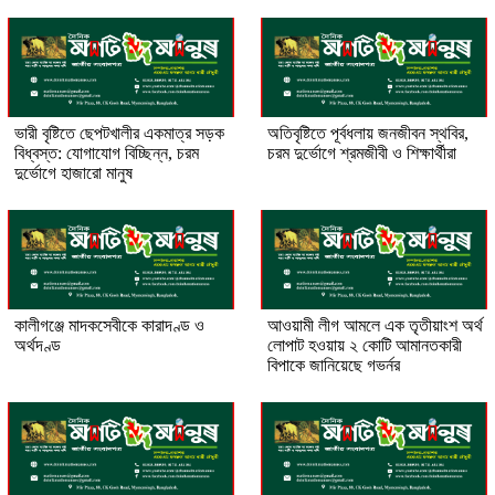
ভারী বৃষ্টিতে ছেপটখালীর একমাত্র সড়ক
অতিবৃষ্টিতে পূর্বধলায় জনজীবন স্থবির,
বিধ্বস্ত: যোগাযোগ বিচ্ছিন্ন, চরম
চরম দুর্ভোগে শ্রমজীবী ও শিক্ষার্থীরা
দুর্ভোগে হাজারো মানুষ
কালীগঞ্জে মাদকসেবীকে কারাদণ্ড ও
আওয়ামী লীগ আমলে এক তৃতীয়াংশ অর্থ
অর্থদণ্ড
লোপাট হওয়ায় ২ কোটি আমানতকারী
বিপাকে জানিয়েছে গভর্নর