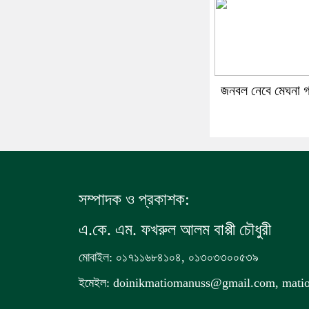
জনবল নেবে মেঘনা গ
সম্পাদক ও প্রকাশক:
এ.কে. এম. ফখরুল আলম বাপ্পী চৌধুরী
মোবাইল: ০১৭১১৬৮৪১০৪, ০১৩০৩৩০০৫৩৯
ইমেইল: doinikmatiomanuss@gmail.com, mat