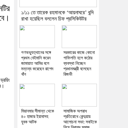
নটির
১/১১ তে তারেক রহমানকে ‘আয়নাঘরে’ বন্দি
েবে।
রাখা হয়েছিল বললেন চিফ প্রসিকিউটর
গণঅভ্যুত্থানের সঙ্গে
সরকারের কাজে কোনো
প্রথম বেইমানি করেন
গাফিলতি হলে কঠোর
জামায়াত আমির বলে
ব্যবস্থা নিচ্ছেন
মন্তব্য করেছেন রাশেদ
প্রধানমন্ত্রী বলেছেন
খাঁন
রিজভী
্রয়িং
ান।
মিয়ানমার সীমান্ত থেকে
সামাজিক অপরাধ
৪০ হাজার ইয়াবাসহ
প্রতিরোধে কেন্দুয়ায়
যুবক আটক
আলোচনা সভা: সবাইকে
নিয়ে নিরাপদ সমাজ