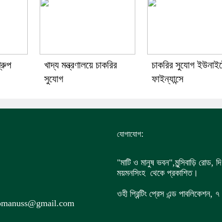
্রুপ
খাদ্য মন্ত্রণালয়ে চাকরির
চাকরির সুযোগ ইউনাই
সুযোগ
ফাইন্যান্সে
:
যোগাযোগ
"মাটি ও মানুষ ভবন",
মুন্সিবাড়ি রোড,
দি
ময়মনসিংহ থেকে প্রকাশিত।
ওহী প্রিন্টিং প্রেস এন্ড পাবলিকেশন,
iomanuss@gmail.com