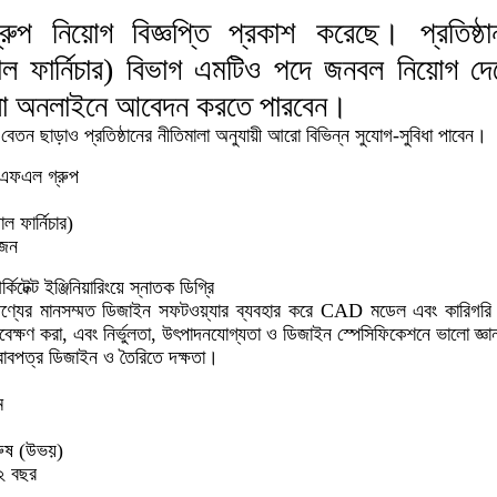
 নিয়োগ বিজ্ঞপ্তি প্রকাশ করেছে। প্রতিষ্ঠা
রিগাল ফার্নিচার) বিভাগ এমটিও পদে জনবল নিয়োগ দ
্থীরা অনলাইনে আবেদন করতে পারবেন।
াসিক বেতন ছাড়াও প্রতিষ্ঠানের নীতিমালা অনুযায়ী আরো বিভিন্ন সুযোগ-সুবিধা পাবেন।
ফএল গ্রুপ
াল ফার্নিচার)
জন
কিটেক্ট ইঞ্জিনিয়ারিংয়ে স্নাতক ডিগ্রি
্যের মানসম্মত ডিজাইন সফটওয়্যার ব্যবহার করে CAD মডেল এবং কারিগরি ড
ণাবেক্ষণ করা, এবং নির্ভুলতা, উৎপাদনযোগ্যতা ও ডিজাইন স্পেসিফিকেশনে ভালো জ্ঞ
বপত্র ডিজাইন ও তৈরিতে দক্ষতা।
ম
রুষ (উভয়)
২ বছর