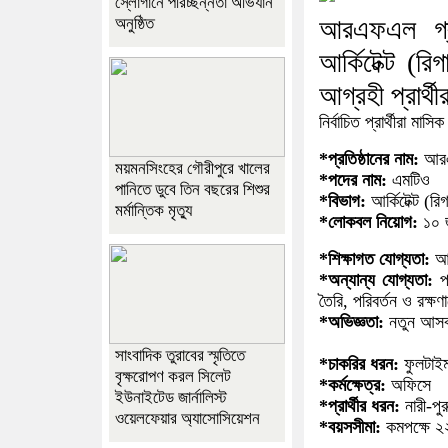
স্লোগানে পরিচ্ছন্নতা অভিযান
অনুষ্ঠিত
আরএফএল গ্রুপ
আর্কিটেক্ট (
আগ্রহী প্রার
নির্বাচিত প্রার্থীরা ম
*প্রতিষ্ঠানের নাম:
আরএ
ময়মনসিংহের গৌরীপুরে খালের
*পদের নাম:
এমটিও
পানিতে ডুবে তিন বছরের শিশুর
*বিভাগ:
আর্কিটেক্ট (রিগ
মর্মান্তিক মৃত্যু
*লোকবল নিয়োগ:
১০ 
*শিক্ষাগত যোগ্যতা:
আর্
*অন্যান্য যোগ্যতা:
পণ
তৈরি, পরিবর্তন ও রক্ষ
*অভিজ্ঞতা:
নতুন আসবা
সাংবাদিক তুরাবের স্মৃতিতে
*চাকরির ধরন:
ফুলটাই
বৃক্ষরোপণ করল সিলেট
*কর্মক্ষেত্র:
অফিসে
ইউনাইটেড জার্নালিস্ট
*প্রার্থীর ধরন:
নারী-পু
ওয়েলফেয়ার অ্যাসোসিয়েশন
*বয়সসীমা:
কমপক্ষে ২