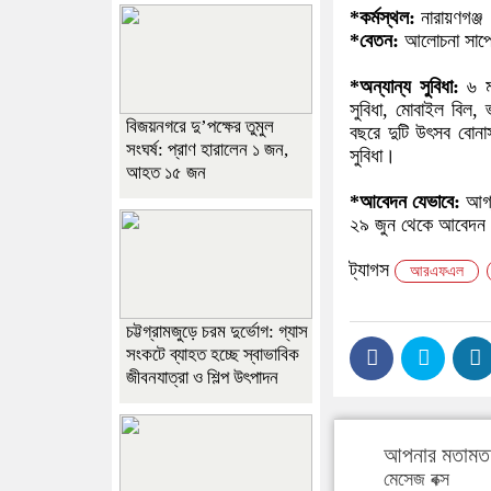
*কর্মস্থল:
নারায়ণগঞ্জ
*বেতন:
আলোচনা সাপে
*অন্যান্য সুবিধা:
৬ মা
সুবিধা, মোবাইল বিল, ভ
বিজয়নগরে দু’পক্ষের তুমুল
বছরে দুটি উৎসব বোন
সংঘর্ষ: প্রাণ হারালেন ১ জন,
সুবিধা।
আহত ১৫ জন
*আবেদন যেভাবে:
আগ্র
২৯ জুন থেকে আবেদন ন
ট্যাগস
আরএফএল
চট্টগ্রামজুড়ে চরম দুর্ভোগ: গ্যাস
সংকটে ব্যাহত হচ্ছে স্বাভাবিক
জীবনযাত্রা ও শিল্প উৎপাদন
আপনার মতামত 
মেসেজ বক্স