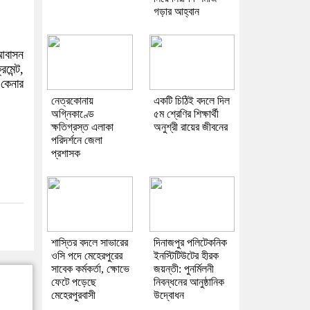
গড়ার আহ্বান
 আবাসন
মেন্ট,
কেনার
নেত্রকোনায়
একটি চিঠিই বদলে দিল
অগ্নিকাণ্ডে
৫ম শ্রেণির শিক্ষার্থী
ক্ষতিগ্রস্ত এলাকা
অনুশ্রী রায়ের জীবনের
পরিদর্শনে জেলা
প্রশাসক
শাস্তির বদলে সাভারের
দিনাজপুর পলিটেকনিক
ওসি পদে মেহেরপুরের
ইনস্টিটিউটের হীরক
সাবেক কর্মকর্তা, ক্ষোভে
জয়ন্তী: পুনর্মিলনী
ফেটে পড়েছে
নিবন্ধনের আনুষ্ঠানিক
মেহেরপুরবাসী
উদ্বোধন