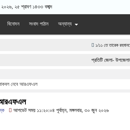
 ২০২৬, ২৫ শ্রাবণ ১৪৩৩ বঙ্গাব্দ
বিনোদন
সংবাদ পাঠান
অন্যান্য
১/১১ তে তারেক রহমানকে ‘আয়নাঘরে
সরকারের কাজে কোনো গাফিলতি হলে ক
প্রতিটি জেলা- উপজেলায় এক
সামাজিক অপরাধ প্রতিরোধে কেন্দু
একটি চিঠিই বদলে দিল ৫ম শ্রেণির শিক
োকবল নেবে আরএফএল
দিনাজপুর পলিটেকনিক ইনস্টিটিউটের হ
 আরএফএল
স্ক
আপডেট সময় ১১:২০:০৪ পূর্বাহ্ন, মঙ্গলবার, ৩০ জুন ২০২৬