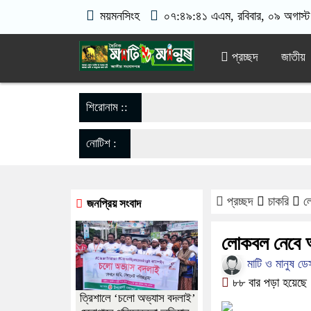
ময়মনসিংহ
০৭:৪৯:৪১ এএম
, রবিবার, ০৯ অগাস্ট
প্রচ্ছদ
জাতীয়
শিরোনাম ::
নোটিশ :
প্রচ্ছদ
চাকরি
ল
জনপ্রিয় সংবাদ
লোকবল নেবে
মাটি ও মানুষ ডে
৮৮ বার পড়া হয়েছে
‎ত্রিশালে ‘চলো অভ্যাস বদলাই’