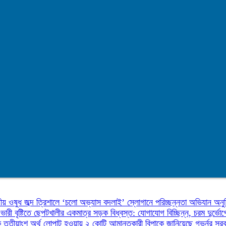
ীয় ওষুধ জব্দ
‎ত্রিশালে ‘চলো অভ্যাস বদলাই’ স্লোগানে পরিচ্ছন্নতা অভিযান অনুষ
ো
ভারী বৃষ্টিতে ছেপটখালীর একমাত্র সড়ক বিধ্বস্ত: যোগাযোগ বিচ্ছিন্ন, চরম দুর্ভো
ৃতীয়াংশ অর্থ লোপাট হওয়ায় ২ কোটি আমানতকারী বিপাকে জানিয়েছে গভর্নর
সরক