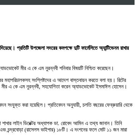
দিয়েছে। প্রতিটি উপজেলা সদরের কমপক্ষে দুটি ফার্মেসিতে অ্যান্টিভেনম রাখার
অ্যাডভোকেট মীর এ কে এম নুরন্নবী শনিবার বিষয়টি নিশ্চিত করেছেন।
্তরের মহাপরিচালকসহ সংশ্লিষ্টদের এ আদেশ বাস্তবায়ন করতে বলা হয়। রিটের
োকেট মীর এ কে এম নুরন্নবী, সহযোগিতা করেন অ্যাডভোকেট ইসমাঈল হোসেন।
বেদন সংযুক্ত করা হয়েছিল। প্রতিবেদন অনুযায়ী, চলতি বছরের ফেব্রুয়ারি থেকে
্রণ শাখার লাইন ডিরেক্টর অধ্যাপক ডা. রোবেদ আমিন এ তথ্য জানান। তিনি
এবং চন্দ্রবোড়া (রাসেলস ভাইপার) ১৮টি। এ দংশনের ফলে মোট ১১ জন মারা