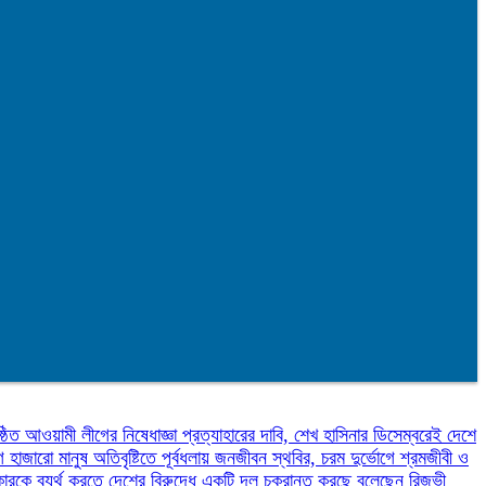
্ঠিত
আওয়ামী লীগের নিষেধাজ্ঞা প্রত্যাহারের দাবি, শেখ হাসিনার ডিসেম্বরেই দেশে
গে হাজারো মানুষ
অতিবৃষ্টিতে পূর্বধলায় জনজীবন স্থবির, চরম দুর্ভোগে শ্রমজীবী ও
ারকে ব্যর্থ করতে দেশের বিরুদ্ধে একটি দল চক্রান্ত করছে বলেছেন রিজভী