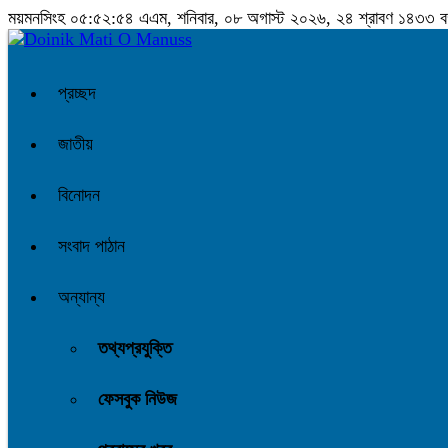
ময়মনসিংহ
০৫:৫২:৫৫ এএম
, শনিবার, ০৮ অগাস্ট ২০২৬, ২৪ শ্রাবণ ১৪৩৩ বঙ্গা
প্রচ্ছদ
জাতীয়
বিনোদন
সংবাদ পাঠান
অন্যান্য
তথ্যপ্রযুক্তি
ফেসবুক নিউজ