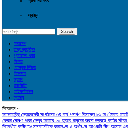
প্রবাসের খবর
স্বাস্থ্য
সারাদেশ
তথ্যপ্রযুক্তি
প্রবাসের খবর
ফিচার
ফেসবুক নিউজ
বিনোদন
ভ্রমণ
রাজনীতি
লাইফস্টাইল
স্বাস্থ্য
শিরোনাম ::
আলোকবিন্দু স্বেচ্ছাসেবী সংগঠনের ৩য় বর্ষে পদার্পণ
সীমান্তে ৮১ লাখ টাকার ভারত
ফেরার ঘোষণা
পাকা সেতুর অভাবে ৫০ হাজার মানুষের ভরসা নড়বড়ে কাঠের সাঁক
শিক্ষার্থীরা
কালীগঞ্জে মাদকসেবীকে কারাদণ্ড ও অর্থদণ্ড
আওয়ামী লীগ আমলে এক ত