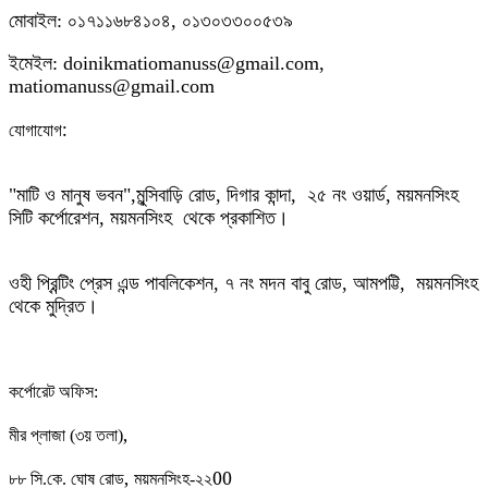
মোবাইল: ০১৭১১৬৮৪১০৪, ০১৩০৩৩০০৫৩৯
ইমেইল: doinikmatiomanuss@gmail.com,
matiomanuss@gmail.com
:
যোগাযোগ
"মাটি ও মানুষ ভবন",
মুন্সিবাড়ি রোড,
দিগার কান্দা, ২৫ নং ওয়ার্ড, ময়মনসিংহ
সিটি কর্পোরেশন, ময়মনসিংহ থেকে প্রকাশিত।
ওহী প্রিন্টিং প্রেস এন্ড পাবলিকেশন, ৭ নং মদন বাবু রোড, আমপট্টি, ময়মনসিংহ
থেকে মুদ্রিত।
কর্পোরেট অফিস:
,
মীর প্লাজা (৩য় তলা)
,
00
৮৮
সি.কে. ঘোষ রোড
ময়মনসিংহ-২২