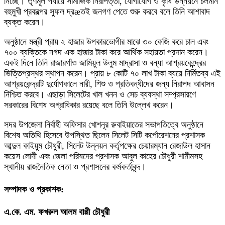
নিচ্ছে। তৃণমূল পর্যায়ে সামাজিক নিরাপত্তা, যোগাযোগ ও কৃষি উন্নয়নে চলমান
বহুমুখী প্রকল্পের সুফল দ্রæতই জনগণ পেতে শুরু করবে বলে তিনি আশাবাদ
ব্যক্ত করেন।
অনুষ্ঠানে মন্ত্রী প্রায় ২ হাজার উপকারভোগীর মাঝে ৩০ কেজি করে চাল এবং
৭০০ ব্যক্তিকে নগদ এক হাজার টাকা করে আর্থিক সহায়তা প্রদান করেন।
একই দিনে তিনি রাজারগাঁও জামিয়ুল উলুম মাদ্রাসা ও বন্যা আশ্রয়কেন্দ্রের
ভিত্তিপ্রস্থর স্থাপন করেন। প্রায় ৮ কোটি ৭০ লাখ টাকা ব্যয়ে নির্মিতব্য এই
আশ্রয়কেন্দ্রটি দুর্যোগকালে নারী, শিশু ও প্রতিবন্ধীদের জন্য নিরাপদ আবাসন
নিশ্চিত করবে। এছাড়া সিলেটের খাল খনন ও সেচ ব্যবস্থা সম্প্রসারণে
সরকারের বিশেষ অগ্রাধিকার রয়েছে বলে তিনি উল্লেখ করেন।
সদর উপজেলা নির্বাহী অফিসার খোশনূর রুবাইয়াতের সভাপতিত্বে অনুষ্ঠানে
বিশেষ অতিথি হিসেবে উপস্থিত ছিলেন সিলেট সিটি কর্পোরেশনের প্রশাসক
আব্দুল কাইয়ুম চৌধুরী, সিলেট উন্নয়ন কর্তৃপক্ষের চেয়ারম্যান রেজাউল হাসান
কয়েস লোদী এবং জেলা পরিষদের প্রশাসক আবুল কাহের চৌধুরী শামীমসহ
স্থানীয় রাজনৈতিক নেতা ও প্রশাসনের কর্মকর্তাবৃন্দ।
সম্পাদক ও প্রকাশক:
এ.কে. এম. ফখরুল আলম বাপ্পী চৌধুরী