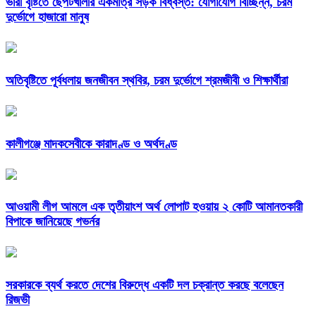
ভারী বৃষ্টিতে ছেপটখালীর একমাত্র সড়ক বিধ্বস্ত: যোগাযোগ বিচ্ছিন্ন, চরম
দুর্ভোগে হাজারো মানুষ
অতিবৃষ্টিতে পূর্বধলায় জনজীবন স্থবির, চরম দুর্ভোগে শ্রমজীবী ও শিক্ষার্থীরা
কালীগঞ্জে মাদকসেবীকে কারাদণ্ড ও অর্থদণ্ড
আওয়ামী লীগ আমলে এক তৃতীয়াংশ অর্থ লোপাট হওয়ায় ২ কোটি আমানতকারী
বিপাকে জানিয়েছে গভর্নর
সরকারকে ব্যর্থ করতে দেশের বিরুদ্ধে একটি দল চক্রান্ত করছে বলেছেন
রিজভী