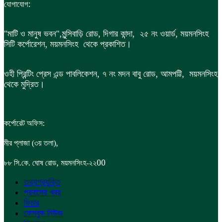
:
যোগাযোগ
"মাটি ও মানুষ ভবন",
মুন্সিবাড়ি রোড,
দিগার কান্দা, ২৫ নং ওয়ার্ড, ময়মনসিংহ
সিটি কর্পোরেশন, ময়মনসিংহ থেকে প্রকাশিত।
ওহী প্রিন্টিং প্রেস এন্ড পাবলিকেশন, ৭ নং মদন বাবু রোড, আমপট্টি, ময়মনসিংহ
থেকে মুদ্রিত।
কর্পোরেট অফিস:
,
মীর প্লাজা (৩য় তলা)
,
00
৮৮
সি.কে. ঘোষ রোড
ময়মনসিংহ-২২
তথ্যপ্রযুক্তি
প্রবাসের খবর
ফিচার
ফেসবুক নিউজ