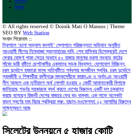
বিনোদন
ভ্রমণ
© All rights reserved © Doinik Mati O Manuss | Theme
SEO BY
Web Station
সংবাদ শিরোনাম ::
‎ত্রিশালে ‘চলো অভ্যাস বদলাই’ স্লোগানে পরিচ্ছন্নতা অভিযান অনুষ্ঠিত
আওয়ামী লীগের নিষেধাজ্ঞা প্রত্যাহারের দাবি, শেখ হাসিনার ডিসেম্বরেই দেশে
ফেরার ঘোষণা
পাকা সেতুর অভাবে ৫০ হাজার মানুষের ভরসা নড়বড়ে কাঠের
সাঁকো
ভারী বৃষ্টিতে ছেপটখালীর একমাত্র সড়ক বিধ্বস্ত: যোগাযোগ বিচ্ছিন্ন,
চরম দুর্ভোগে হাজারো মানুষ
অতিবৃষ্টিতে পূর্বধলায় জনজীবন স্থবির, চরম দুর্ভোগে
শ্রমজীবী ও শিক্ষার্থীরা
কালীগঞ্জে মাদকসেবীকে কারাদণ্ড ও অর্থদণ্ড
আওয়ামী
লীগ আমলে এক তৃতীয়াংশ অর্থ লোপাট হওয়ায় ২ কোটি আমানতকারী বিপাকে
জানিয়েছে গভর্নর
সরকারকে ব্যর্থ করতে দেশের বিরুদ্ধে একটি দল চক্রান্ত
করছে বলেছেন রিজভী
দেশের বাজারে ফের বড় ধাক্কা: এক লাফে অনেকটা
বাড়ল স্বর্ণের দাম
বিচার প্রক্রিয়া শুরু: হাছান-নওফেলসহ ২২ আসামির বিরুদ্ধে
সাক্ষ্যগ্রহণ আজ
সিলেটের উন্নয়নে ৫ হাজার কোটি