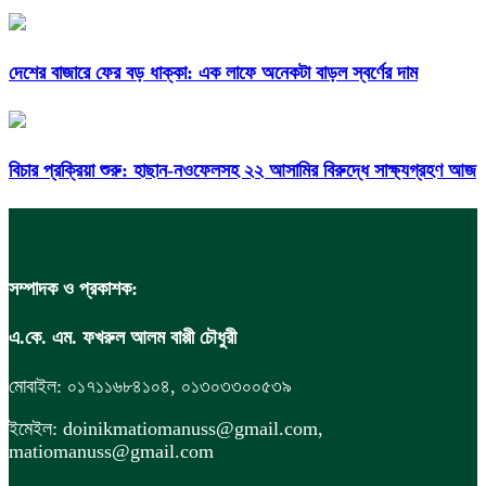
দেশের বাজারে ফের বড় ধাক্কা: এক লাফে অনেকটা বাড়ল স্বর্ণের দাম
বিচার প্রক্রিয়া শুরু: হাছান-নওফেলসহ ২২ আসামির বিরুদ্ধে সাক্ষ্যগ্রহণ আজ
সম্পাদক ও প্রকাশক:
এ.কে. এম. ফখরুল আলম বাপ্পী চৌধুরী
মোবাইল: ০১৭১১৬৮৪১০৪, ০১৩০৩৩০০৫৩৯
ইমেইল: doinikmatiomanuss@gmail.com,
matiomanuss@gmail.com