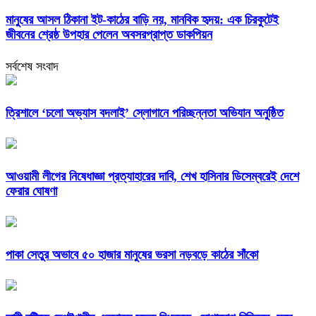
মানুষের আসল ঠিকানা ইট-কাঠের বাড়ি নয়, মানবিক হৃদয়: এক চিরকুটেই
জীবনের শ্রেষ্ঠ উপহার পেলেন অবসরপ্রাপ্ত ডাকপিয়ন
সর্বশেষ সংবাদ
‎ত্রিশালে ‘চলো অভ্যাস বদলাই’ স্লোগানে পরিচ্ছন্নতা অভিযান অনুষ্ঠিত
আওয়ামী লীগের নিষেধাজ্ঞা প্রত্যাহারের দাবি, শেখ হাসিনার ডিসেম্বরেই দেশে
ফেরার ঘোষণা
পাকা সেতুর অভাবে ৫০ হাজার মানুষের ভরসা নড়বড়ে কাঠের সাঁকো