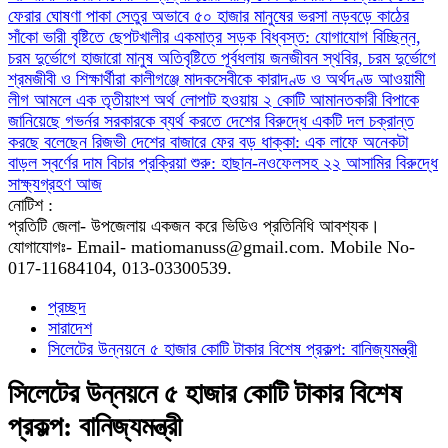
ফেরার ঘোষণা
পাকা সেতুর অভাবে ৫০ হাজার মানুষের ভরসা নড়বড়ে কাঠের
সাঁকো
ভারী বৃষ্টিতে ছেপটখালীর একমাত্র সড়ক বিধ্বস্ত: যোগাযোগ বিচ্ছিন্ন,
চরম দুর্ভোগে হাজারো মানুষ
অতিবৃষ্টিতে পূর্বধলায় জনজীবন স্থবির, চরম দুর্ভোগে
শ্রমজীবী ও শিক্ষার্থীরা
কালীগঞ্জে মাদকসেবীকে কারাদণ্ড ও অর্থদণ্ড
আওয়ামী
লীগ আমলে এক তৃতীয়াংশ অর্থ লোপাট হওয়ায় ২ কোটি আমানতকারী বিপাকে
জানিয়েছে গভর্নর
সরকারকে ব্যর্থ করতে দেশের বিরুদ্ধে একটি দল চক্রান্ত
করছে বলেছেন রিজভী
দেশের বাজারে ফের বড় ধাক্কা: এক লাফে অনেকটা
বাড়ল স্বর্ণের দাম
বিচার প্রক্রিয়া শুরু: হাছান-নওফেলসহ ২২ আসামির বিরুদ্ধে
সাক্ষ্যগ্রহণ আজ
নোটিশ :
প্রতিটি জেলা- উপজেলায় একজন করে ভিডিও প্রতিনিধি আবশ্যক।
যোগাযোগঃ- Email- matiomanuss@gmail.com. Mobile No-
017-11684104, 013-03300539.
প্রচ্ছদ
সারাদেশ
সিলেটের উন্নয়নে ৫ হাজার কোটি টাকার বিশেষ প্রকল্প: বানিজ্যমন্ত্রী
সিলেটের উন্নয়নে ৫ হাজার কোটি টাকার বিশেষ
প্রকল্প: বানিজ্যমন্ত্রী