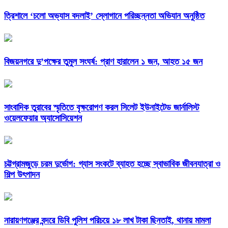
‎ত্রিশালে ‘চলো অভ্যাস বদলাই’ স্লোগানে পরিচ্ছন্নতা অভিযান অনুষ্ঠিত
বিজয়নগরে দু’পক্ষের তুমুল সংঘর্ষ: প্রাণ হারালেন ১ জন, আহত ১৫ জন
সাংবাদিক তুরাবের স্মৃতিতে বৃক্ষরোপণ করল সিলেট ইউনাইটেড জার্নালিস্ট
ওয়েলফেয়ার অ্যাসোসিয়েশন
চট্টগ্রামজুড়ে চরম দুর্ভোগ: গ্যাস সংকটে ব্যাহত হচ্ছে স্বাভাবিক জীবনযাত্রা ও
শিল্প উৎপাদন
নারায়ণগঞ্জের বন্দরে ডিবি পুলিশ পরিচয়ে ১৮ লাখ টাকা ছিনতাই, থানায় মামলা