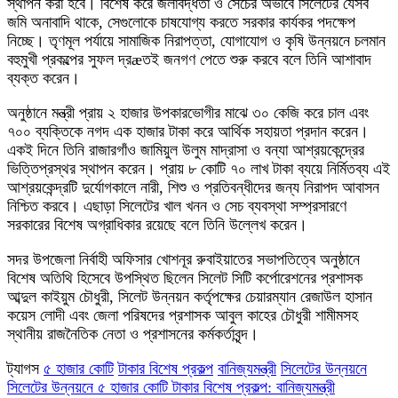
স্থাপন করা হবে। বিশেষ করে জলাবদ্ধতা ও সেচের অভাবে সিলেটের যেসব
জমি অনাবাদি থাকে, সেগুলোকে চাষযোগ্য করতে সরকার কার্যকর পদক্ষেপ
নিচ্ছে। তৃণমূল পর্যায়ে সামাজিক নিরাপত্তা, যোগাযোগ ও কৃষি উন্নয়নে চলমান
বহুমুখী প্রকল্পের সুফল দ্রæতই জনগণ পেতে শুরু করবে বলে তিনি আশাবাদ
ব্যক্ত করেন।
অনুষ্ঠানে মন্ত্রী প্রায় ২ হাজার উপকারভোগীর মাঝে ৩০ কেজি করে চাল এবং
৭০০ ব্যক্তিকে নগদ এক হাজার টাকা করে আর্থিক সহায়তা প্রদান করেন।
একই দিনে তিনি রাজারগাঁও জামিয়ুল উলুম মাদ্রাসা ও বন্যা আশ্রয়কেন্দ্রের
ভিত্তিপ্রস্থর স্থাপন করেন। প্রায় ৮ কোটি ৭০ লাখ টাকা ব্যয়ে নির্মিতব্য এই
আশ্রয়কেন্দ্রটি দুর্যোগকালে নারী, শিশু ও প্রতিবন্ধীদের জন্য নিরাপদ আবাসন
নিশ্চিত করবে। এছাড়া সিলেটের খাল খনন ও সেচ ব্যবস্থা সম্প্রসারণে
সরকারের বিশেষ অগ্রাধিকার রয়েছে বলে তিনি উল্লেখ করেন।
সদর উপজেলা নির্বাহী অফিসার খোশনূর রুবাইয়াতের সভাপতিত্বে অনুষ্ঠানে
বিশেষ অতিথি হিসেবে উপস্থিত ছিলেন সিলেট সিটি কর্পোরেশনের প্রশাসক
আব্দুল কাইয়ুম চৌধুরী, সিলেট উন্নয়ন কর্তৃপক্ষের চেয়ারম্যান রেজাউল হাসান
কয়েস লোদী এবং জেলা পরিষদের প্রশাসক আবুল কাহের চৌধুরী শামীমসহ
স্থানীয় রাজনৈতিক নেতা ও প্রশাসনের কর্মকর্তাবৃন্দ।
ট্যাগস
৫ হাজার কোটি
টাকার বিশেষ প্রকল্প
বানিজ্যমন্ত্রী
সিলেটের উন্নয়নে
সিলেটের উন্নয়নে ৫ হাজার কোটি টাকার বিশেষ প্রকল্প: বানিজ্যমন্ত্রী