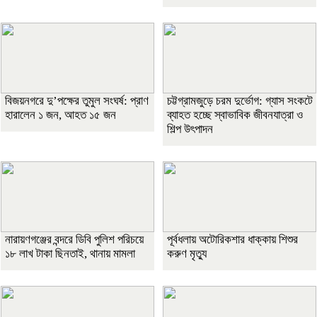
বিজয়নগরে দু’পক্ষের তুমুল সংঘর্ষ: প্রাণ
চট্টগ্রামজুড়ে চরম দুর্ভোগ: গ্যাস সংকটে
হারালেন ১ জন, আহত ১৫ জন
ব্যাহত হচ্ছে স্বাভাবিক জীবনযাত্রা ও
শিল্প উৎপাদন
নারায়ণগঞ্জের বন্দরে ডিবি পুলিশ পরিচয়ে
পূর্বধলায় অটোরিকশার ধাক্কায় শিশুর
১৮ লাখ টাকা ছিনতাই, থানায় মামলা
করুণ মৃত্যু