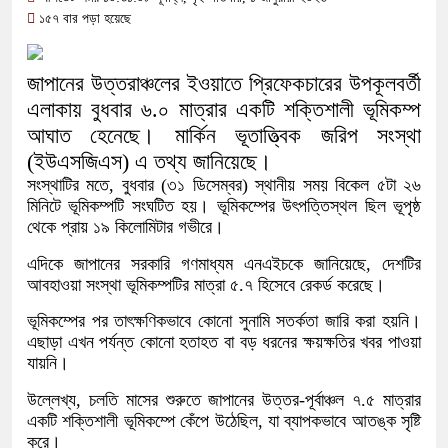
অতিবৃষ্টিতে পূর্বধলায় জনজীবন স্থবির, চরম 
১৫৭ বার পড়া হয়েছে
কালীগঞ্জে মাদকসেবীকে কারাদণ্ড ও অর্থদ
জাপানের উত্তরাঞ্চলের ইওয়াতে প্রিফেকচারের উপকূলবর্তী
আওয়ামী লীগ আমলে এক তৃতীয়াংশ অর্থ
এলাকায় বুধবার ৬.০ মাত্রার একটি শক্তিশালী ভূমিকম্প
বিপাকে জানিয়েছে গভর্নর
আঘাত হেনেছে। মার্কিন ভূতাত্ত্বিক জরিপ সংস্থা
(ইউএসজিএস) এ তথ্য জানিয়েছে।
সরকারকে ব্যর্থ করতে দেশের বিরুদ্ধে এ
সংস্থাটির মতে, বুধবার (৩১ ডিসেম্বর) স্থানীয় সময় বিকেল ৫টা ২৬
মিনিটে ভূমিকম্পটি সংঘটিত হয়। ভূমিকম্পের উৎপত্তিস্থল ছিল ভূপৃষ্ঠ
দেশের বাজারে ফের বড় ধাক্কা: এক লাফে 
থেকে প্রায় ১৯ কিলোমিটার গভীরে।
বিচার প্রক্রিয়া শুরু: হাছান-নওফেলসহ ২
এদিকে জাপানের সরকারি গণমাধ্যম এনএইচকে জানিয়েছে, দেশটির
আবহাওয়া সংস্থা ভূমিকম্পটির মাত্রা ৫.৭ হিসেবে রেকর্ড করেছে।
ভূমিকম্পের পর তাৎক্ষণিকভাবে কোনো সুনামি সতর্কতা জারি করা হয়নি।
এছাড়া এখন পর্যন্ত কোনো হতাহত বা বড় ধরনের ক্ষয়ক্ষতির খবর পাওয়া
যায়নি।
উল্লেখ্য, চলতি মাসের শুরুতে জাপানের উত্তর-পূর্বাঞ্চল ৭.৫ মাত্রার
একটি শক্তিশালী ভূমিকম্পে কেঁপে উঠেছিল, যা ব্যাপকভাবে আতঙ্ক সৃষ্টি
করে।