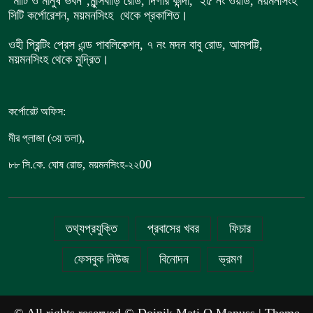
"মাটি ও মানুষ ভবন",
মুন্সিবাড়ি রোড,
দিগার কান্দা, ২৫ নং ওয়ার্ড, ময়মনসিংহ
সিটি কর্পোরেশন, ময়মনসিংহ থেকে প্রকাশিত।
ওহী প্রিন্টিং প্রেস এন্ড পাবলিকেশন, ৭ নং মদন বাবু রোড, আমপট্টি,
ময়মনসিংহ থেকে মুদ্রিত।
কর্পোরেট অফিস:
,
মীর প্লাজা (৩য় তলা)
,
00
৮৮
সি.কে. ঘোষ রোড
ময়মনসিংহ-২২
তথ্যপ্রযুক্তি
প্রবাসের খবর
ফিচার
ফেসবুক নিউজ
বিনোদন
ভ্রমণ