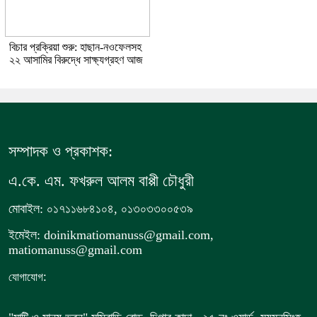
বিচার প্রক্রিয়া শুরু: হাছান-নওফেলসহ
২২ আসামির বিরুদ্ধে সাক্ষ্যগ্রহণ আজ
সম্পাদক ও প্রকাশক:
এ.কে. এম. ফখরুল আলম বাপ্পী চৌধুরী
মোবাইল: ০১৭১১৬৮৪১০৪, ০১৩০৩৩০০৫৩৯
ইমেইল: doinikmatiomanuss@gmail.com,
matiomanuss@gmail.com
:
যোগাযোগ