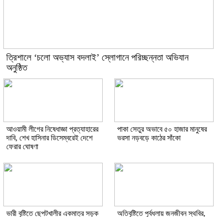
‎ত্রিশালে ‘চলো অভ্যাস বদলাই’ স্লোগানে পরিচ্ছন্নতা অভিযান
অনুষ্ঠিত
আওয়ামী লীগের নিষেধাজ্ঞা প্রত্যাহারের
পাকা সেতুর অভাবে ৫০ হাজার মানুষের
দাবি, শেখ হাসিনার ডিসেম্বরেই দেশে
ভরসা নড়বড়ে কাঠের সাঁকো
ফেরার ঘোষণা
ভারী বৃষ্টিতে ছেপটখালীর একমাত্র সড়ক
অতিবৃষ্টিতে পূর্বধলায় জনজীবন স্থবির,