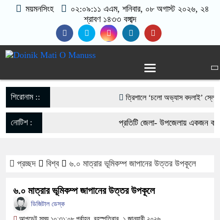
ময়মনসিংহ
০২:০৯:১২ এএম
, শনিবার, ০৮ অগাস্ট ২০২৬, ২৪
শ্রাবণ ১৪৩৩ বঙ্গাব্দ
শিরোনাম ::
‎ত্রিশালে ‘চলো অভ্যাস বদলাই’ স্লোগানে
আওয়ামী লীগের নিষেধাজ্ঞা প্রত্যাহারের দ
নোটিশ :
প্রতিটি জেলা- উপজেলায় একজন করে 
ফেরার ঘোষণা
যোগাযোগঃ- Email- matiomanu
পাকা সেতুর অভাবে ৫০ হাজার মানুষের ভ
প্রচ্ছদ
বিশ্ব
৬.০ মাত্রার ভূমিকম্প জাপানের উত্তর উপকূলে
017-11684104, 013-03300539
ভারী বৃষ্টিতে ছেপটখালীর একমাত্র সড়ক বি
৬.০ মাত্রার ভূমিকম্প জাপানের উত্তর উপকূলে
দুর্ভোগে হাজারো মানুষ
ডিজিটাল ডেস্ক
আপডেট সময় ১০:৩১:০৮ পূর্বাহ্ন, বৃহস্পতিবার, ১ জানুয়ারী ২০২৬