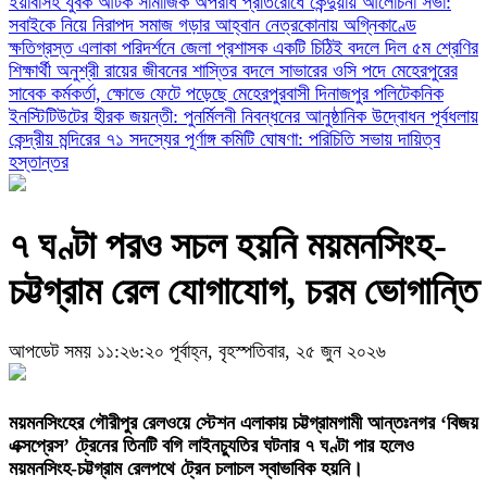
ইয়াবাসহ যুবক আটক
সামাজিক অপরাধ প্রতিরোধে কেন্দুয়ায় আলোচনা সভা:
সবাইকে নিয়ে নিরাপদ সমাজ গড়ার আহ্বান
নেত্রকোনায় অগ্নিকাণ্ডে
ক্ষতিগ্রস্ত এলাকা পরিদর্শনে জেলা প্রশাসক
একটি চিঠিই বদলে দিল ৫ম শ্রেণির
শিক্ষার্থী অনুশ্রী রায়ের জীবনের
শাস্তির বদলে সাভারের ওসি পদে মেহেরপুরের
সাবেক কর্মকর্তা, ক্ষোভে ফেটে পড়েছে মেহেরপুরবাসী
দিনাজপুর পলিটেকনিক
ইনস্টিটিউটের হীরক জয়ন্তী: পুনর্মিলনী নিবন্ধনের আনুষ্ঠানিক উদ্বোধন
পূর্বধলায়
কেন্দ্রীয় মন্দিরের ৭১ সদস্যের পূর্ণাঙ্গ কমিটি ঘোষণা: পরিচিতি সভায় দায়িত্ব
হস্তান্তর
​৭ ঘণ্টা পরও সচল হয়নি ময়মনসিংহ-
চট্টগ্রাম রেল যোগাযোগ, চরম ভোগান্তি
আপডেট সময় ১১:২৬:২০ পূর্বাহ্ন, বৃহস্পতিবার, ২৫ জুন ২০২৬
ময়মনসিংহের গৌরীপুর রেলওয়ে স্টেশন এলাকায় চট্টগ্রামগামী আন্তঃনগর ‘বিজয়
এক্সপ্রেস’ ট্রেনের তিনটি বগি লাইনচ্যুতির ঘটনার ৭ ঘণ্টা পার হলেও
ময়মনসিংহ-চট্টগ্রাম রেলপথে ট্রেন চলাচল স্বাভাবিক হয়নি।