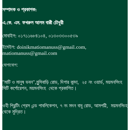
সম্পাদক ও প্রকাশক:
এ.কে. এম. ফখরুল আলম বাপ্পী চৌধুরী
মোবাইল: ০১৭১১৬৮৪১০৪, ০১৩০৩৩০০৫৩৯
ইমেইল: doinikmatiomanuss@gmail.com,
matiomanuss@gmail.com
:
যোগাযোগ
"মাটি ও মানুষ ভবন",
মুন্সিবাড়ি রোড,
দিগার কান্দা, ২৫ নং ওয়ার্ড, ময়মনসিংহ
সিটি কর্পোরেশন, ময়মনসিংহ থেকে প্রকাশিত।
ওহী প্রিন্টিং প্রেস এন্ড পাবলিকেশন, ৭ নং মদন বাবু রোড, আমপট্টি, ময়মনসিংহ
থেকে মুদ্রিত।