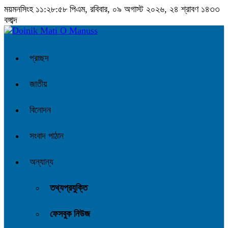
ময়মনসিংহ
১১:২৮:৫৮ পিএম
, রবিবার, ০৯ অগাস্ট ২০২৬, ২৪ শ্রাবণ ১৪৩৩
বঙ্গাব্দ
প্রচ্ছদ
জাতীয়
বিনোদন
সংবাদ পাঠান
অন্যান্য
তথ্যপ্রযুক্তি
ফেসবুক নিউজ