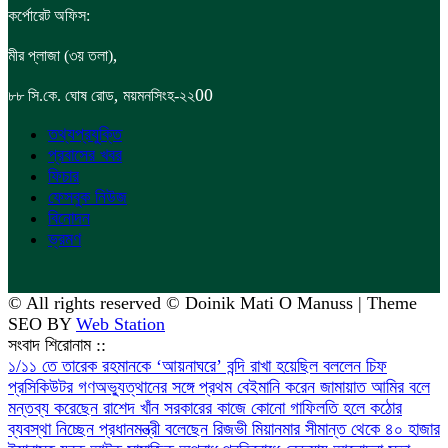
কর্পোরেট অফিস:
,
মীর প্লাজা (৩য় তলা)
,
00
৮৮
সি.কে. ঘোষ রোড
ময়মনসিংহ-২২
তথ্যপ্রযুক্তি
প্রবাসের খবর
ফিচার
ফেসবুক নিউজ
বিনোদন
ভ্রমণ
© All rights reserved © Doinik Mati O Manuss | Theme
SEO BY
Web Station
সংবাদ শিরোনাম ::
১/১১ তে তারেক রহমানকে ‘আয়নাঘরে’ বন্দি রাখা হয়েছিল বললেন চিফ
প্রসিকিউটর
গণঅভ্যুত্থানের সঙ্গে প্রথম বেইমানি করেন জামায়াত আমির বলে
মন্তব্য করেছেন রাশেদ খাঁন
সরকারের কাজে কোনো গাফিলতি হলে কঠোর
ব্যবস্থা নিচ্ছেন প্রধানমন্ত্রী বলেছেন রিজভী
মিয়ানমার সীমান্ত থেকে ৪০ হাজার