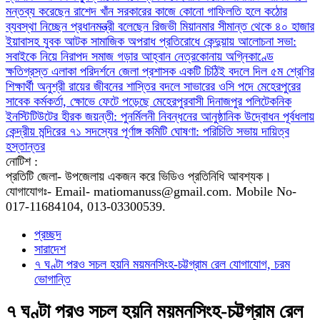
মন্তব্য করেছেন রাশেদ খাঁন
সরকারের কাজে কোনো গাফিলতি হলে কঠোর
ব্যবস্থা নিচ্ছেন প্রধানমন্ত্রী বলেছেন রিজভী
মিয়ানমার সীমান্ত থেকে ৪০ হাজার
ইয়াবাসহ যুবক আটক
সামাজিক অপরাধ প্রতিরোধে কেন্দুয়ায় আলোচনা সভা:
সবাইকে নিয়ে নিরাপদ সমাজ গড়ার আহ্বান
নেত্রকোনায় অগ্নিকাণ্ডে
ক্ষতিগ্রস্ত এলাকা পরিদর্শনে জেলা প্রশাসক
একটি চিঠিই বদলে দিল ৫ম শ্রেণির
শিক্ষার্থী অনুশ্রী রায়ের জীবনের
শাস্তির বদলে সাভারের ওসি পদে মেহেরপুরের
সাবেক কর্মকর্তা, ক্ষোভে ফেটে পড়েছে মেহেরপুরবাসী
দিনাজপুর পলিটেকনিক
ইনস্টিটিউটের হীরক জয়ন্তী: পুনর্মিলনী নিবন্ধনের আনুষ্ঠানিক উদ্বোধন
পূর্বধলায়
কেন্দ্রীয় মন্দিরের ৭১ সদস্যের পূর্ণাঙ্গ কমিটি ঘোষণা: পরিচিতি সভায় দায়িত্ব
হস্তান্তর
নোটিশ :
প্রতিটি জেলা- উপজেলায় একজন করে ভিডিও প্রতিনিধি আবশ্যক।
যোগাযোগঃ- Email- matiomanuss@gmail.com. Mobile No-
017-11684104, 013-03300539.
প্রচ্ছদ
সারাদেশ
​৭ ঘণ্টা পরও সচল হয়নি ময়মনসিংহ-চট্টগ্রাম রেল যোগাযোগ, চরম
ভোগান্তি
​৭ ঘণ্টা পরও সচল হয়নি ময়মনসিংহ-চট্টগ্রাম রেল