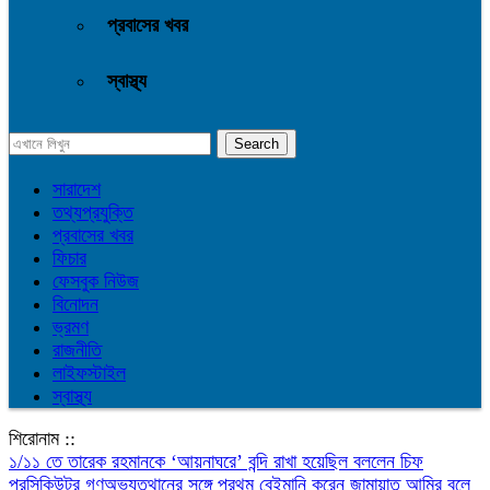
প্রবাসের খবর
স্বাস্থ্য
সারাদেশ
তথ্যপ্রযুক্তি
প্রবাসের খবর
ফিচার
ফেসবুক নিউজ
বিনোদন
ভ্রমণ
রাজনীতি
লাইফস্টাইল
স্বাস্থ্য
শিরোনাম ::
১/১১ তে তারেক রহমানকে ‘আয়নাঘরে’ বন্দি রাখা হয়েছিল বললেন চিফ
প্রসিকিউটর
গণঅভ্যুত্থানের সঙ্গে প্রথম বেইমানি করেন জামায়াত আমির বলে