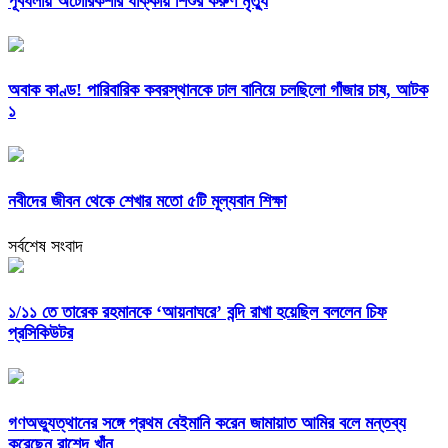
পূর্বধলায় অটোরিকশার ধাক্কায় শিশুর করুণ মৃত্যু
অবাক কাণ্ড! পারিবারিক কবরস্থানকে ঢাল বানিয়ে চলছিলো গাঁজার চাষ, আটক
১
নবীদের জীবন থেকে শেখার মতো ৫টি মূল্যবান শিক্ষা
সর্বশেষ সংবাদ
১/১১ তে তারেক রহমানকে ‘আয়নাঘরে’ বন্দি রাখা হয়েছিল বললেন চিফ
প্রসিকিউটর
গণঅভ্যুত্থানের সঙ্গে প্রথম বেইমানি করেন জামায়াত আমির বলে মন্তব্য
করেছেন রাশেদ খাঁন