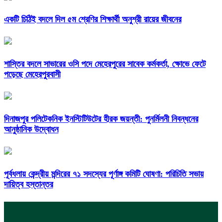
একটি চিঠিই বদলে দিল ৫ম শ্রেণির শিক্ষার্থী অনুশ্রী রায়ের জীবনের
শাস্তির বদলে সাভারের ওসি পদে মেহেরপুরের সাবেক কর্মকর্তা, ক্ষোভে ফেটে
পড়েছে মেহেরপুরবাসী
দিনাজপুর পলিটেকনিক ইনস্টিটিউটের হীরক জয়ন্তী: পুনর্মিলনী নিবন্ধনের
আনুষ্ঠানিক উদ্বোধন
পূর্বধলায় কেন্দ্রীয় মন্দিরের ৭১ সদস্যের পূর্ণাঙ্গ কমিটি ঘোষণা: পরিচিতি সভায়
দায়িত্ব হস্তান্তর