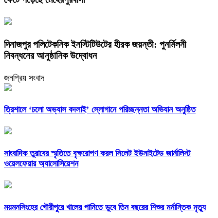
দিনাজপুর পলিটেকনিক ইনস্টিটিউটের হীরক জয়ন্তী: পুনর্মিলনী
নিবন্ধনের আনুষ্ঠানিক উদ্বোধন
জনপ্রিয় সংবাদ
‎ত্রিশালে ‘চলো অভ্যাস বদলাই’ স্লোগানে পরিচ্ছন্নতা অভিযান অনুষ্ঠিত
সাংবাদিক তুরাবের স্মৃতিতে বৃক্ষরোপণ করল সিলেট ইউনাইটেড জার্নালিস্ট
ওয়েলফেয়ার অ্যাসোসিয়েশন
ময়মনসিংহের গৌরীপুরে খালের পানিতে ডুবে তিন বছরের শিশুর মর্মান্তিক মৃত্যু