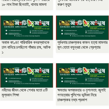
১৮ লাখ টাকা ছিনতাই, থানায় মামলা
করুণ মৃত্যু
অবাক কাণ্ড! পারিবারিক কবরস্থানকে
পূর্বধলায় চাঞ্চল্যকর কাকন হত্যা মামলার
ঢাল বানিয়ে চলছিলো গাঁজার চাষ, আটক
মূল হোতা বসুন্ধরা থেকে গ্রেপ্তার
১
নবীদের জীবন থেকে শেখার মতো ৫টি
ক্ষমতার অপব্যবহার ও নৃশংসতা: জুলাই
মূল্যবান শিক্ষা
গণহত্যায় পুলিশের ভূমিকা নিয়ে
চাঞ্চল্যকর তথ্য প্রকাশ