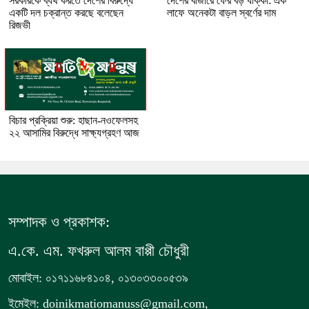
সরকারকে ব্যর্থ করতে দেশের বিরুদ্ধে
দেশের বাজারে ফের বড় ধাক্কা: এক
একটি দল চক্রান্ত করছে বলেছেন
লাফে অনেকটা বাড়ল স্বর্ণের দাম
রিজভী
বিচার প্রক্রিয়া শুরু: হাছান-নওফেলসহ
২২ আসামির বিরুদ্ধে সাক্ষ্যগ্রহণ আজ
সম্পাদক ও প্রকাশক:
এ.কে. এম. ফখরুল আলম বাপ্পী চৌধুরী
মোবাইল: ০১৭১১৬৮৪১০৪, ০১৩০৩৩০০৫৩৯
ইমেইল: doinikmatiomanuss@gmail.com,