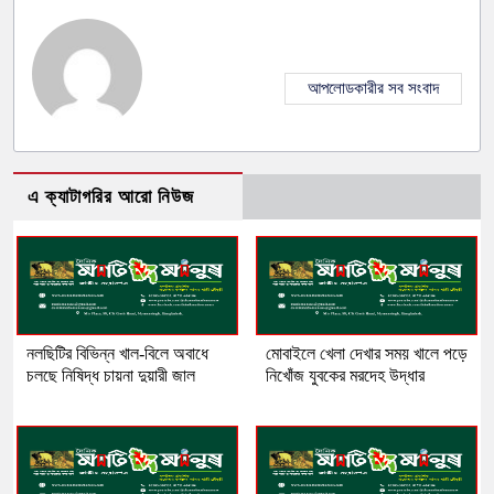
আপলোডকারীর সব সংবাদ
এ ক্যাটাগরির আরো নিউজ
নলছিটির বিভিন্ন খাল-বিলে অবাধে
​মোবাইলে খেলা দেখার সময় খালে পড়ে
চলছে নিষিদ্ধ চায়না দুয়ারী জাল
নিখোঁজ যুবকের মরদেহ উদ্ধার