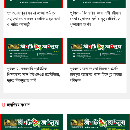
দুর্গতদের পুনর্বাসন না হওয়া পর্যন্ত
পূর্বধলায় বিএনপির কিংবদন্তী বর্ষীয়ান
সহায়তা দেবে সরকার জানিয়েছেন অর্থ
নেতা হেলালের তৃতীয় মৃত্যুবার্ষিকীতে
ও পরিকল্পনামন্ত্রী
পুষ্পমালা অর্পণ
​পূর্বধলায় বেসরকারি প্রাথমিক
পূর্বধলায় জলাবদ্ধতা নিরসনে এমপি
শিক্ষকদের সঙ্গে ইউএনওর মতবিনিময়,
মানসুরা আলমের পক্ষে হিরনপুর বাজার
দ্রুত নিবন্ধনের দাবি
পরিদর্শন
জনপ্রিয় সংবাদ