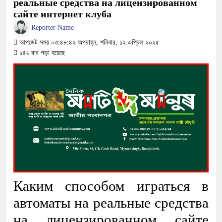
реальные средства на лицензированном
অতিবৃষ্টিতে পূর্বধলায় জনজীবন স্থবির, চরম দুর্ভোগে শ্রমজীবী ও শি
сайте интернет клуба
কালীগঞ্জে মাদকসেবীকে কারাদণ্ড ও অর্থদণ্ড
Reporter Name
আপডেট সময় ০৩:৪৮:৪২ অপরাহ্ন, শনিবার, ১২ এপ্রিল ২০২৫
আওয়ামী লীগ আমলে এক তৃতীয়াংশ অর্থ লোপাট হওয়ায় ২ কো
১৪২ বার পড়া হয়েছে
বিপাকে জানিয়েছে গভর্নর
সরকারকে ব্যর্থ করতে দেশের বিরুদ্ধে একটি দল চক্রান্ত করছ
দেশের বাজারে ফের বড় ধাক্কা: এক লাফে অনেকটা বাড়ল স্বর্ণে
বিচার প্রক্রিয়া শুরু: হাছান-নওফেলসহ ২২ আসামির বিরুদ্ধে স
Каким способом играться в
автоматы на реальные средства
на лицензированном сайте