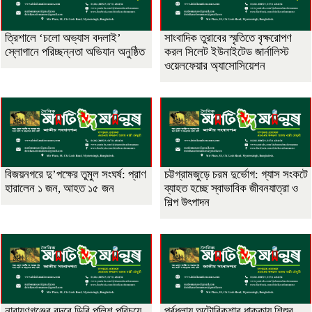
‎ত্রিশালে ‘চলো অভ্যাস বদলাই’
সাংবাদিক তুরাবের স্মৃতিতে বৃক্ষরোপণ
স্লোগানে পরিচ্ছন্নতা অভিযান অনুষ্ঠিত
করল সিলেট ইউনাইটেড জার্নালিস্ট
ওয়েলফেয়ার অ্যাসোসিয়েশন
বিজয়নগরে দু’পক্ষের তুমুল সংঘর্ষ: প্রাণ
চট্টগ্রামজুড়ে চরম দুর্ভোগ: গ্যাস সংকটে
হারালেন ১ জন, আহত ১৫ জন
ব্যাহত হচ্ছে স্বাভাবিক জীবনযাত্রা ও
শিল্প উৎপাদন
নারায়ণগঞ্জের বন্দরে ডিবি পুলিশ পরিচয়ে
পূর্বধলায় অটোরিকশার ধাক্কায় শিশুর