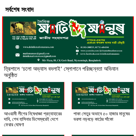
সর্বশেষ সংবাদ
‎ত্রিশালে ‘চলো অভ্যাস বদলাই’ স্লোগানে পরিচ্ছন্নতা অভিযান
অনুষ্ঠিত
আওয়ামী লীগের নিষেধাজ্ঞা প্রত্যাহারের
পাকা সেতুর অভাবে ৫০ হাজার মানুষের
দাবি, শেখ হাসিনার ডিসেম্বরেই দেশে
ভরসা নড়বড়ে কাঠের সাঁকো
ফেরার ঘোষণা