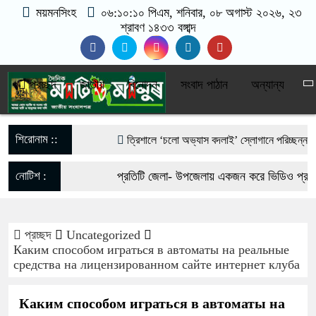
ময়মনসিংহ
০৬:১০:১২ পিএম
, শনিবার, ০৮ অগাস্ট ২০২৬, ২৩
শ্রাবণ ১৪৩৩ বঙ্গাব্দ
প্রচ্ছদ
জাতীয়
বিনোদন
সংবাদ পাঠান
অন্যান্য
শিরোনাম ::
‎ত্রিশালে ‘চলো অভ্যাস বদলাই’ স্লোগানে পরিচ্ছন্নতা অভিযান
আওয়ামী লীগের নিষেধাজ্ঞা প্রত্যাহারের দাবি, শেখ হাসিনার ডি
নোটিশ :
প্রতিটি জেলা- উপজেলায় একজন করে ভিডিও প্রতিনিধি
ফেরার ঘোষণা
যোগাযোগঃ- Email- matiomanuss@gmail.com.
পাকা সেতুর অভাবে ৫০ হাজার মানুষের ভরসা নড়বড়ে কাঠের সা
প্রচ্ছদ
Uncategorized
017-11684104, 013-03300539.
Каким способом играться в автоматы на реальные
ভারী বৃষ্টিতে ছেপটখালীর একমাত্র সড়ক বিধ্বস্ত: যোগাযোগ বিচ্
средства на лицензированном сайте интернет клуба
দুর্ভোগে হাজারো মানুষ
Каким способом играться в автоматы на