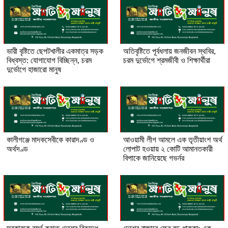
ভারী বৃষ্টিতে ছেপটখালীর একমাত্র সড়ক
অতিবৃষ্টিতে পূর্বধলায় জনজীবন স্থবির,
বিধ্বস্ত: যোগাযোগ বিচ্ছিন্ন, চরম
চরম দুর্ভোগে শ্রমজীবী ও শিক্ষার্থীরা
দুর্ভোগে হাজারো মানুষ
কালীগঞ্জে মাদকসেবীকে কারাদণ্ড ও
আওয়ামী লীগ আমলে এক তৃতীয়াংশ অর্থ
অর্থদণ্ড
লোপাট হওয়ায় ২ কোটি আমানতকারী
বিপাকে জানিয়েছে গভর্নর