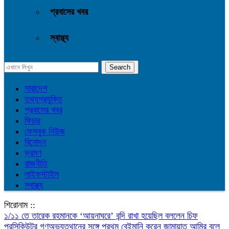
প্রবাসের খবর
স্বাস্থ্য
সারাদেশ
তথ্যপ্রযুক্তি
প্রবাসের খবর
ফিচার
ফেসবুক নিউজ
বিনোদন
ভ্রমণ
রাজনীতি
লাইফস্টাইল
স্বাস্থ্য
শিরোনাম ::
১/১১ তে তারেক রহমানকে ‘আয়নাঘরে’ বন্দি রাখা হয়েছিল বললেন চিফ
প্রসিকিউটর
গণঅভ্যুত্থানের সঙ্গে প্রথম বেইমানি করেন জামায়াত আমির বলে