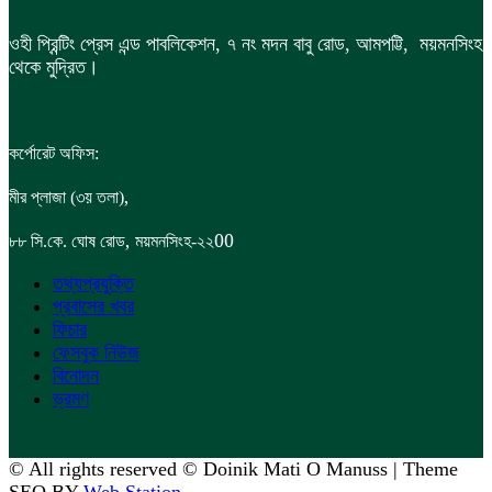
ওহী প্রিন্টিং প্রেস এন্ড পাবলিকেশন, ৭ নং মদন বাবু রোড, আমপট্টি, ময়মনসিংহ
থেকে মুদ্রিত।
কর্পোরেট অফিস:
,
মীর প্লাজা (৩য় তলা)
,
00
৮৮
সি.কে. ঘোষ রোড
ময়মনসিংহ-২২
তথ্যপ্রযুক্তি
প্রবাসের খবর
ফিচার
ফেসবুক নিউজ
বিনোদন
ভ্রমণ
© All rights reserved © Doinik Mati O Manuss | Theme
SEO BY
Web Station