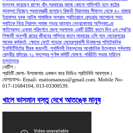
মন্তব্য করেছেন রাশেদ খাঁন
সরকারের কাজে কোনো গাফিলতি হলে কঠোর
ব্যবস্থা নিচ্ছেন প্রধানমন্ত্রী বলেছেন রিজভী
মিয়ানমার সীমান্ত থেকে ৪০ হাজার
ইয়াবাসহ যুবক আটক
সামাজিক অপরাধ প্রতিরোধে কেন্দুয়ায় আলোচনা সভা:
সবাইকে নিয়ে নিরাপদ সমাজ গড়ার আহ্বান
নেত্রকোনায় অগ্নিকাণ্ডে
ক্ষতিগ্রস্ত এলাকা পরিদর্শনে জেলা প্রশাসক
একটি চিঠিই বদলে দিল ৫ম শ্রেণির
শিক্ষার্থী অনুশ্রী রায়ের জীবনের
শাস্তির বদলে সাভারের ওসি পদে মেহেরপুরের
সাবেক কর্মকর্তা, ক্ষোভে ফেটে পড়েছে মেহেরপুরবাসী
দিনাজপুর পলিটেকনিক
ইনস্টিটিউটের হীরক জয়ন্তী: পুনর্মিলনী নিবন্ধনের আনুষ্ঠানিক উদ্বোধন
পূর্বধলায়
কেন্দ্রীয় মন্দিরের ৭১ সদস্যের পূর্ণাঙ্গ কমিটি ঘোষণা: পরিচিতি সভায় দায়িত্ব
হস্তান্তর
নোটিশ :
প্রতিটি জেলা- উপজেলায় একজন করে ভিডিও প্রতিনিধি আবশ্যক।
যোগাযোগঃ- Email- matiomanuss@gmail.com. Mobile No-
017-11684104, 013-03300539.
খালে ভাসমান বস্তু দেখে আতঙ্কে মানুষ