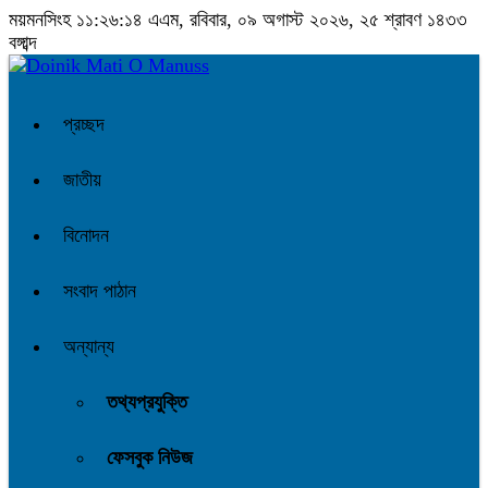
ময়মনসিংহ
১১:২৬:১৪ এএম
, রবিবার, ০৯ অগাস্ট ২০২৬, ২৫ শ্রাবণ ১৪৩৩
বঙ্গাব্দ
প্রচ্ছদ
জাতীয়
বিনোদন
সংবাদ পাঠান
অন্যান্য
তথ্যপ্রযুক্তি
ফেসবুক নিউজ