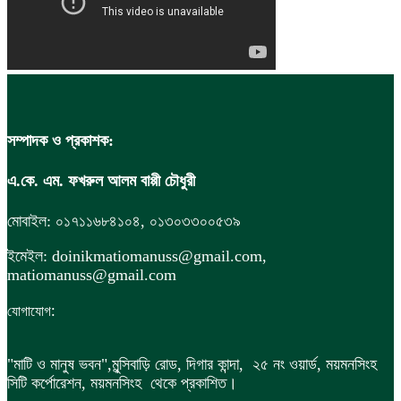
সম্পাদক ও প্রকাশক:
এ.কে. এম. ফখরুল আলম বাপ্পী চৌধুরী
মোবাইল: ০১৭১১৬৮৪১০৪, ০১৩০৩৩০০৫৩৯
ইমেইল: doinikmatiomanuss@gmail.com,
matiomanuss@gmail.com
:
যোগাযোগ
"মাটি ও মানুষ ভবন",
মুন্সিবাড়ি রোড,
দিগার কান্দা, ২৫ নং ওয়ার্ড, ময়মনসিংহ
সিটি কর্পোরেশন, ময়মনসিংহ থেকে প্রকাশিত।