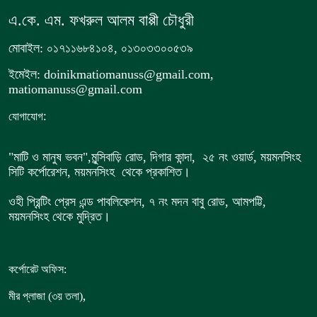
এ.কে. এম. ফখরুল আলম বাপ্পী চৌধুরী
মোবাইল: ০১৭১১৬৮৪১০৪, ০১৩০৩৩০০৫৩৯
ইমেইল: doinikmatiomanuss@gmail.com,
matiomanuss@gmail.com
:
যোগাযোগ
"মাটি ও মানুষ ভবন",
মুন্সিবাড়ি রোড,
দিগার কান্দা, ২৫ নং ওয়ার্ড, ময়মনসিংহ
সিটি কর্পোরেশন, ময়মনসিংহ থেকে প্রকাশিত।
ওহী প্রিন্টিং প্রেস এন্ড পাবলিকেশন, ৭ নং মদন বাবু রোড, আমপট্টি,
ময়মনসিংহ থেকে মুদ্রিত।
কর্পোরেট অফিস:
,
মীর প্লাজা (৩য় তলা)