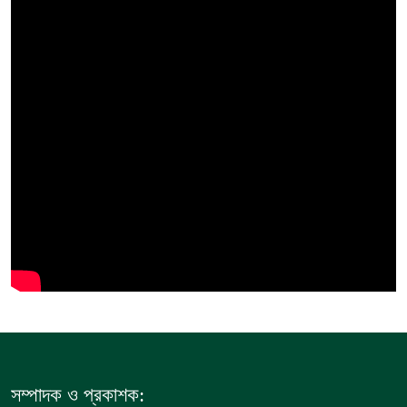
সরকারের কাজে কোনো গাফিলতি হলে কঠোর 
রিজভী
মিয়ানমার সীমান্ত থেকে ৪০ হাজার ইয়া
সামাজিক অপরাধ প্রতিরোধে কেন্দুয়ায় 
গড়ার আহ্বান
নেত্রকোনায় অগ্নিকাণ্ডে ক্ষতিগ্রস্ত এ
একটি চিঠিই বদলে দিল ৫ম শ্রেণির শিক্ষার
শাস্তির বদলে সাভারের ওসি পদে মেহেরপু
পড়েছে মেহেরপুরবাসী
সম্পাদক ও প্রকাশক: