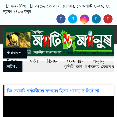
ময়মনসিংহ
০৫:১৬:৫৩ এএম
, সোমবার, ১০ অগাস্ট ২০২৬, ২৬
শ্রাবণ ১৪৩৩ বঙ্গাব্দ
শিরোনাম ::
প্রকাশিত হলো এসএসসি ও সমমানের ফল:
প্রচ্ছদ
জাতীয়
বিনোদন
সংবাদ পাঠান
অন্যান্য
৬২.২৫ শতাংশে
নোটিশ :
প্রতিটি জেলা- উপজেলায় একজন করে
আজ তারকে রহমানরে সঙ্গে ভারতীয় হাই
যোগাযোগঃ- Email- matioman
১/১১ তে তারেক রহমানকে ‘আয়নাঘরে’ বন
017-11684104, 013-0330053
রিট সরকারি কর্মচারীদের সম্পদের হিসাব প্রকাশের নির্দেশনা
গণঅভ্যুত্থানের সঙ্গে প্রথম বেইমানি 
রাশেদ খাঁন