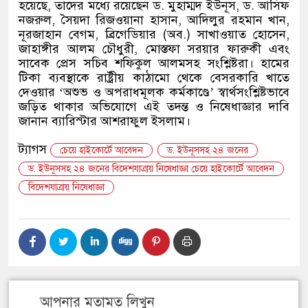
হয়েছে, তাদের মধ্যে রয়েছেন ড. মুহাম্মদ ইউনূস, ড. আসিফ
নজরুল, সৈয়দা রিজওয়ানা হাসান, আদিলুর রহমান খান,
নূরজাহান বেগম, ব্রিগেডিয়ার (অব.) সাখাওয়াত হোসেন,
জাহাঙ্গীর আলম চৌধুরী, মোস্তফা সরয়ার ফারুকী এবং
সাবেক প্রেস সচিব শফিকুল আলমসহ সংশ্লিষ্টরা। হামের
টিকা ব্যবস্থাকে রাষ্ট্রীয় কাঠামো থেকে বেসরকারি খাতে
দেওয়ার ‘অশুভ ও অপরাধমূলক কর্মকাণ্ডে’ স্বার্থসংশ্লিষ্টভাবে
জড়িত থাকার অভিযোগে এই তদন্ত ও নিষেধাজ্ঞার দাবি
জানান ব্যারিস্টার আশরাফুল ইসলাম।
ট্যাগস
চেয়ে হাইকোর্টে আবেদন
ড. ইউনূসসহ ২৪ জনের
ড. ইউনূসসহ ২৪ জনের বিদেশযাত্রায় নিষেধাজ্ঞা চেয়ে হাইকোর্টে আবেদন
বিদেশযাত্রায় নিষেধাজ্ঞা
আপনার মতামত লিখুন