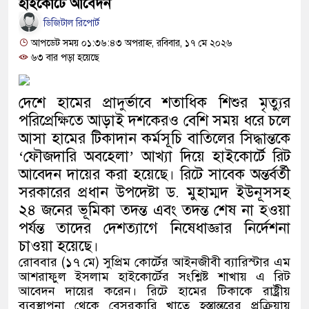
হাইকোর্টে আবেদন
মিয়ানমার সীমান্ত থেকে ৪০ হাজ
ডিজিটাল রিপোর্ট
সামাজিক অপরাধ প্রতিরোধে কেন্দ
আপডেট সময় ০১:৩৬:৪৩ অপরাহ্ন, রবিবার, ১৭ মে ২০২৬
৬৩ বার পড়া হয়েছে
নিরাপদ সমাজ গড়ার আহ্বান
নেত্রকোনায় অগ্নিকাণ্ডে ক্ষতিগ্রস্ত
দেশে হামের প্রাদুর্ভাবে শতাধিক শিশুর মৃত্যুর
পরিপ্রেক্ষিতে আড়াই দশকেরও বেশি সময় ধরে চলে
একটি চিঠিই বদলে দিল ৫ম শ্রেণির শি
আসা হামের টিকাদান কর্মসূচি বাতিলের সিদ্ধান্তকে
শাস্তির বদলে সাভারের ওসি পদে ম
‘ফৌজদারি অবহেলা’ আখ্যা দিয়ে হাইকোর্টে রিট
আবেদন দায়ের করা হয়েছে। রিটে সাবেক অন্তর্বর্তী
ক্ষোভে ফেটে পড়েছে মেহেরপুরবাসী
সরকারের প্রধান উপদেষ্টা ড. মুহাম্মদ ইউনূসসহ
দিনাজপুর পলিটেকনিক ইনস্টিটিউটের
২৪ জনের ভূমিকা তদন্ত এবং তদন্ত শেষ না হওয়া
পর্যন্ত তাদের দেশত্যাগে নিষেধাজ্ঞার নির্দেশনা
নিবন্ধনের আনুষ্ঠানিক উদ্বোধন
চাওয়া হয়েছে।
রোববার (১৭ মে) সুপ্রিম কোর্টের আইনজীবী ব্যারিস্টার এম
পূর্বধলায় কেন্দ্রীয় মন্দিরের ৭১ সদ
আশরাফুল ইসলাম হাইকোর্টের সংশ্লিষ্ট শাখায় এ রিট
আবেদন দায়ের করেন। রিটে হামের টিকাকে রাষ্ট্রীয়
পরিচিতি সভায় দায়িত্ব হস্তান্তর
ব্যবস্থাপনা থেকে বেসরকারি খাতে হস্তান্তরের প্রক্রিয়ায়