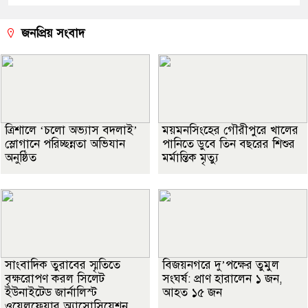
জনপ্রিয় সংবাদ
‎ত্রিশালে ‘চলো অভ্যাস বদলাই’
ময়মনসিংহের গৌরীপুরে খালের
স্লোগানে পরিচ্ছন্নতা অভিযান
পানিতে ডুবে তিন বছরের শিশুর
অনুষ্ঠিত
মর্মান্তিক মৃত্যু
সাংবাদিক তুরাবের স্মৃতিতে
বিজয়নগরে দু’পক্ষের তুমুল
বৃক্ষরোপণ করল সিলেট
সংঘর্ষ: প্রাণ হারালেন ১ জন,
ইউনাইটেড জার্নালিস্ট
আহত ১৫ জন
ওয়েলফেয়ার অ্যাসোসিয়েশন