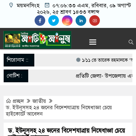
ময়মনসিংহ
০৭:০৬:৩৪ এএম
, রবিবার, ০৯ অগাস্ট
২০২৬, ২৫ শ্রাবণ ১৪৩৩ বঙ্গাব্দ
শিরোনাম ::
১/১১ তে তারেক রহমানকে ‘আয়নাঘ
চিফ প্রসিকিউটর
নোটিশ :
প্রতিটি জেলা- উপজেলায় একজন
গণঅভ্যুত্থানের সঙ্গে প্রথম বেইম
আবশ্যক। যোগাযোগঃ- Email-
মন্তব্য করেছেন রাশেদ খাঁন
প্রচ্ছদ
জাতীয়
matiomanuss@gmail.com. 
ড. ইউনূসসহ ২৪ জনের বিদেশযাত্রায় নিষেধাজ্ঞা চেয়ে
সরকারের কাজে কোনো গাফিলতি হলে
হাইকোর্টে আবেদন
11684104, 013-03300539.
প্রধানমন্ত্রী বলেছেন রিজভী
ড. ইউনূসসহ ২৪ জনের বিদেশযাত্রায় নিষেধাজ্ঞা চেয়ে