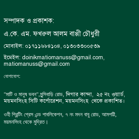
সম্পাদক ও প্রকাশক:
এ.কে. এম. ফখরুল আলম বাপ্পী চৌধুরী
মোবাইল: ০১৭১১৬৮৪১০৪, ০১৩০৩৩০০৫৩৯
ইমেইল: doinikmatiomanuss@gmail.com,
matiomanuss@gmail.com
:
যোগাযোগ
দিগার কান্দা, ২৫ নং ওয়ার্ড,
"মাটি ও মানুষ ভবন",
মুন্সিবাড়ি রোড,
ময়মনসিংহ সিটি কর্পোরেশন, ময়মনসিংহ থেকে প্রকাশিত।
ওহী প্রিন্টিং প্রেস এন্ড পাবলিকেশন, ৭ নং মদন বাবু রোড, আমপট্টি,
ময়মনসিংহ থেকে মুদ্রিত।