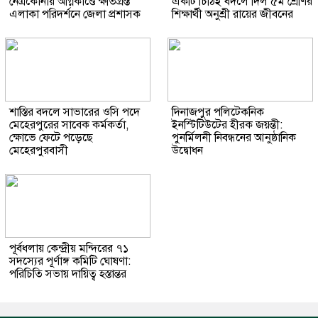
নেত্রকোনায় অগ্নিকাণ্ডে ক্ষতিগ্রস্ত
একটি চিঠিই বদলে দিল ৫ম শ্রেণির
এলাকা পরিদর্শনে জেলা প্রশাসক
শিক্ষার্থী অনুশ্রী রায়ের জীবনের
শাস্তির বদলে সাভারের ওসি পদে
দিনাজপুর পলিটেকনিক
মেহেরপুরের সাবেক কর্মকর্তা,
ইনস্টিটিউটের হীরক জয়ন্তী:
ক্ষোভে ফেটে পড়েছে
পুনর্মিলনী নিবন্ধনের আনুষ্ঠানিক
মেহেরপুরবাসী
উদ্বোধন
পূর্বধলায় কেন্দ্রীয় মন্দিরের ৭১
সদস্যের পূর্ণাঙ্গ কমিটি ঘোষণা:
পরিচিতি সভায় দায়িত্ব হস্তান্তর