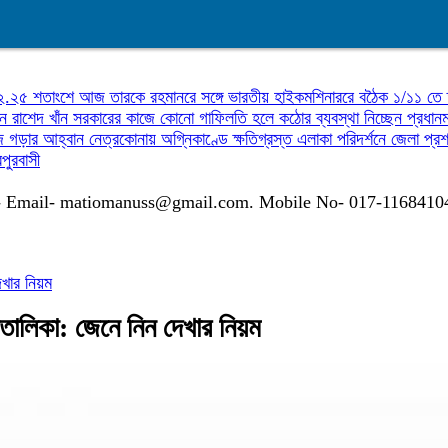
৬২.২৫ শতাংশে
আজ তারকে রহমানরে সঙ্গে ভারতীয় হাইকমশিনাররে বঠৈক
১/১১ তে 
ন রাশেদ খাঁন
সরকারের কাজে কোনো গাফিলতি হলে কঠোর ব্যবস্থা নিচ্ছেন প্রধানমন
াজ গড়ার আহ্বান
নেত্রকোনায় অগ্নিকাণ্ডে ক্ষতিগ্রস্ত এলাকা পরিদর্শনে জেলা প্
পুরবাসী
গাযোগঃ- Email- matiomanuss@gmail.com. Mobile No- 017-116841
েখার নিয়ম
াতালিকা: জেনে নিন দেখার নিয়ম