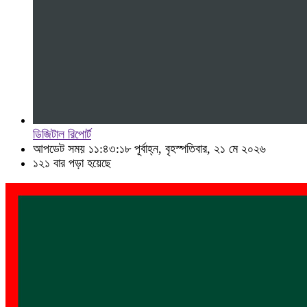
ডিজিটাল রিপোর্ট
আপডেট সময় ১১:৪৩:১৮ পূর্বাহ্ন, বৃহস্পতিবার, ২১ মে ২০২৬
১২১ বার পড়া হয়েছে