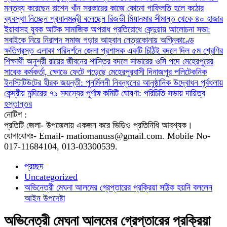
মন্তব্য করেছেন রাশেদ খাঁন
সরকারের কাজে কোনো গাফিলতি হলে কঠোর
ব্যবস্থা নিচ্ছেন প্রধানমন্ত্রী বলেছেন রিজভী
মিয়ানমার সীমান্ত থেকে ৪০ হাজার
ইয়াবাসহ যুবক আটক
সামাজিক অপরাধ প্রতিরোধে কেন্দুয়ায় আলোচনা সভা:
সবাইকে নিয়ে নিরাপদ সমাজ গড়ার আহ্বান
নেত্রকোনায় অগ্নিকাণ্ডে
ক্ষতিগ্রস্ত এলাকা পরিদর্শনে জেলা প্রশাসক
একটি চিঠিই বদলে দিল ৫ম শ্রেণির
শিক্ষার্থী অনুশ্রী রায়ের জীবনের
শাস্তির বদলে সাভারের ওসি পদে মেহেরপুরের
সাবেক কর্মকর্তা, ক্ষোভে ফেটে পড়েছে মেহেরপুরবাসী
দিনাজপুর পলিটেকনিক
ইনস্টিটিউটের হীরক জয়ন্তী: পুনর্মিলনী নিবন্ধনের আনুষ্ঠানিক উদ্বোধন
পূর্বধলায়
কেন্দ্রীয় মন্দিরের ৭১ সদস্যের পূর্ণাঙ্গ কমিটি ঘোষণা: পরিচিতি সভায় দায়িত্ব
হস্তান্তর
নোটিশ :
প্রতিটি জেলা- উপজেলায় একজন করে ভিডিও প্রতিনিধি আবশ্যক।
যোগাযোগঃ- Email- matiomanuss@gmail.com. Mobile No-
017-11684104, 013-03300539.
প্রচ্ছদ
Uncategorized
অভিনেত্রী মেঘনা আলমের গ্রেপ্তারের প্রক্রিয়া সঠিক হয়নি বললেন
আইন উপদেষ্টা
অভিনেত্রী মেঘনা আলমের গ্রেপ্তারের প্রক্রিয়া