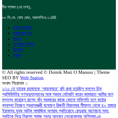
,
মীর প্লাজা (৩য় তলা)
,
00
৮৮
সি.কে. ঘোষ রোড
ময়মনসিংহ-২২
তথ্যপ্রযুক্তি
প্রবাসের খবর
ফিচার
ফেসবুক নিউজ
বিনোদন
ভ্রমণ
© All rights reserved © Doinik Mati O Manuss | Theme
SEO BY
Web Station
সংবাদ শিরোনাম ::
১/১১ তে তারেক রহমানকে ‘আয়নাঘরে’ বন্দি রাখা হয়েছিল বললেন চিফ
প্রসিকিউটর
গণঅভ্যুত্থানের সঙ্গে প্রথম বেইমানি করেন জামায়াত আমির বলে
মন্তব্য করেছেন রাশেদ খাঁন
সরকারের কাজে কোনো গাফিলতি হলে কঠোর
ব্যবস্থা নিচ্ছেন প্রধানমন্ত্রী বলেছেন রিজভী
মিয়ানমার সীমান্ত থেকে ৪০ হাজার
ইয়াবাসহ যুবক আটক
সামাজিক অপরাধ প্রতিরোধে কেন্দুয়ায় আলোচনা সভা:
সবাইকে নিয়ে নিরাপদ সমাজ গড়ার আহ্বান
নেত্রকোনায় অগ্নিকাণ্ডে