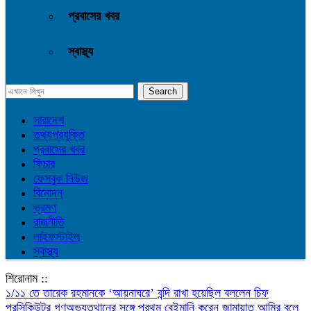
প্রবাসের খবর
স্বাস্থ্য
সারাদেশ
তথ্যপ্রযুক্তি
প্রবাসের খবর
ফিচার
ফেসবুক নিউজ
বিনোদন
ভ্রমণ
রাজনীতি
লাইফস্টাইল
স্বাস্থ্য
শিরোনাম ::
১/১১ তে তারেক রহমানকে ‘আয়নাঘরে’ বন্দি রাখা হয়েছিল বললেন চিফ
প্রসিকিউটর
গণঅভ্যুত্থানের সঙ্গে প্রথম বেইমানি করেন জামায়াত আমির বলে