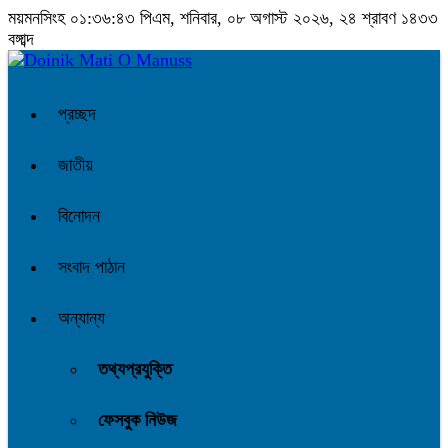
ময়মনসিংহ
০১:৩৬:৪৪ পিএম
, শনিবার, ০৮ অগাস্ট ২০২৬, ২৪ শ্রাবণ ১৪৩৩
বঙ্গাব্দ
প্রচ্ছদ
জাতীয়
বিনোদন
সংবাদ পাঠান
অন্যান্য
তথ্যপ্রযুক্তি
ফেসবুক নিউজ