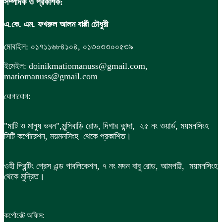
সম্পাদক ও প্রকাশক:
এ.কে. এম. ফখরুল আলম বাপ্পী চৌধুরী
মোবাইল: ০১৭১১৬৮৪১০৪, ০১৩০৩৩০০৫৩৯
ইমেইল: doinikmatiomanuss@gmail.com,
matiomanuss@gmail.com
:
যোগাযোগ
"মাটি ও মানুষ ভবন",
মুন্সিবাড়ি রোড,
দিগার কান্দা, ২৫ নং ওয়ার্ড, ময়মনসিংহ
সিটি কর্পোরেশন, ময়মনসিংহ থেকে প্রকাশিত।
ওহী প্রিন্টিং প্রেস এন্ড পাবলিকেশন, ৭ নং মদন বাবু রোড, আমপট্টি, ময়মনসিংহ
থেকে মুদ্রিত।
কর্পোরেট অফিস: