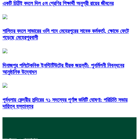
একটি চিঠিই বদলে দিল ৫ম শ্রেণির শিক্ষার্থী অনুশ্রী রায়ের জীবনের
শাস্তির বদলে সাভারের ওসি পদে মেহেরপুরের সাবেক কর্মকর্তা, ক্ষোভে ফেটে
পড়েছে মেহেরপুরবাসী
দিনাজপুর পলিটেকনিক ইনস্টিটিউটের হীরক জয়ন্তী: পুনর্মিলনী নিবন্ধনের
আনুষ্ঠানিক উদ্বোধন
পূর্বধলায় কেন্দ্রীয় মন্দিরের ৭১ সদস্যের পূর্ণাঙ্গ কমিটি ঘোষণা: পরিচিতি সভায়
দায়িত্ব হস্তান্তর