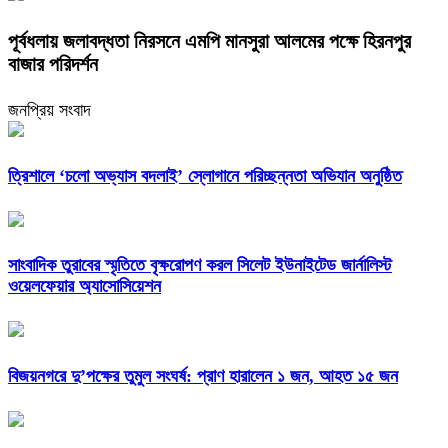
পূর্বধলায় জলাবদ্ধতা নিরসনে এমপি মানসুরা আলমের পক্ষে হিরনপুর
বাজার পরিদর্শন
জনপ্রিয় সংবাদ
‎ত্রিশালে ‘চলো অভ্যাস বদলাই’ স্লোগানে পরিচ্ছন্নতা অভিযান অনুষ্ঠিত
সাংবাদিক তুরাবের স্মৃতিতে বৃক্ষরোপণ করল সিলেট ইউনাইটেড জার্নালিস্ট
ওয়েলফেয়ার অ্যাসোসিয়েশন
বিজয়নগরে দু’পক্ষের তুমুল সংঘর্ষ: প্রাণ হারালেন ১ জন, আহত ১৫ জন