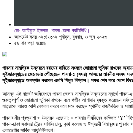
মো: আরিফুল ইসলাম, পাবনা জেলা প্রতিনিধি।
আপডেট সময় ০৯:৪৩:০৯ পূর্বাহ্ন, বুধবার, ৩ জুন ২০২৬
৫৯ বার পড়া হয়েছে
পাবনার সামগ্রিক উন্নয়নে বরাদ্দের দাবিতে সংসদে জোরালো ভূমিকা রাখবেন অ্য
সুইজারল্যান্ডের জেনেভায় পৌঁছেছেন পাবনা-৫ (সদর) আসনের মাননীয় সংসদ সদস্
সুইজারল্যান্ডে অবস্থান করবেন এমপি শিমুল বিশ্বাস। সফর শেষ করে দেশে 
আসন্ন এই বাজেট অধিবেশনে পাবনা জেলার সামগ্রিক উন্নয়নের স্বার্থে পাবন
গুরুত্বপূর্ণ ও জোরালো ভূমিকা রাখবেন বলে গভীর আশাবাদ ব্যক্ত করেছেন সর্ব
যাত্রাকে আরও বেশি বেগবান করবে বলে মনে করছেন স্থানীয় রাজনৈতিক ও সামাজি
পাবনাবাসীর প্রত্যাশা ও উন্নয়ন এজেন্ডা: > পাবনার দীর্ঘদিনের কাঙ্ক্ষিত ‘Y’ টা
পাবনা-ঢাকা সরাসরি ট্রেন সার্ভিস চালু, কৃষি কলেজ ও ঈশ্বরদী বিমানবন্দর পুনরা
একাডেমির সার্বিক আধুনিকীকরণ।