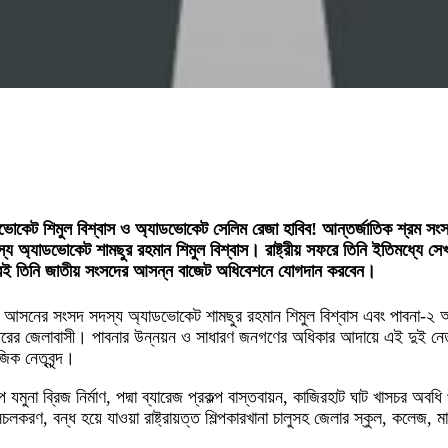
াডভোকেট শিমুল বিশ্বাস ও অ্যাডভোকেট সেলিম রেজা হাবিব! আন্তর্জাতিক শ্রম সং
য অ্যাডভোকেট শামছুর রহমান শিমুল বিশ্বাস। রাষ্ট্রীয় সফরে তিনি ইতিমধ্যে স
ফিরেই তিনি জাতীয় সংসদের আসন্ন বাজেট অধিবেশনে যোগদান করবেন।
া-৫ আসনের সংসদ সদস্য অ্যাডভোকেট শামছুর রহমান শিমুল বিশ্বাস এবং পাবনা-
স্তরের জেলাবাসী। পাবনার উন্নয়ন ও সাধারণ জনগণের অধিকার আদায়ে এই দুই নেত্
ক নেতৃবৃন্দ।
ইপ যমুনা ব্রিজ নির্মাণ, পদ্মা ব্যারেজ প্রকল্প বাস্তবায়ন, কাজিরহাট ঘাট খাসচর 
য় সচলকরণ, বন্ধ হয়ে যাওয়া রাষ্ট্রায়ত্ত শিল্পকারখানা চালুসহ জেলার স্কুল, কলেজ