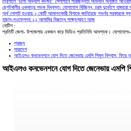
‎ত্রিশালে ‘চলো অভ্যাস বদলাই’ স্লোগানে পরিচ্ছন্নতা অভিযান অনুষ্ঠিত
আওয়াম
ছেপটখালীর একমাত্র সড়ক বিধ্বস্ত: যোগাযোগ বিচ্ছিন্ন, চরম দুর্ভোগে হাজারো 
অর্থ লোপাট হওয়ায় ২ কোটি আমানতকারী বিপাকে জানিয়েছে গভর্নর
সরকারকে ব্য
হাছান-নওফেলসহ ২২ আসামির বিরুদ্ধে সাক্ষ্যগ্রহণ আজ
নোটিশ :
প্রতিটি জেলা- উপজেলায় একজন করে ভিডিও প্রতিনিধি আবশ্যক। যো
প্রচ্ছদ
সারাদেশ
আইএলও কনভেনশনে যোগ দিতে জেনেভায় এমপি শিমুল বিশ্বাস, ফিরে অ
আইএলও কনভেনশনে যোগ দিতে জেনেভায় এমপি শিমু