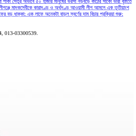
ণা
পাকা সেতুর অভাবে ৫০ হাজার মানুষের ভরসা নড়বড়ে কাঠের সাঁকো
ভারী বৃষ্টিতে
লীগঞ্জে মাদকসেবীকে কারাদণ্ড ও অর্থদণ্ড
আওয়ামী লীগ আমলে এক তৃতীয়াংশ
ফের বড় ধাক্কা: এক লাফে অনেকটা বাড়ল স্বর্ণের দাম
বিচার প্রক্রিয়া শুরু:
04, 013-03300539.