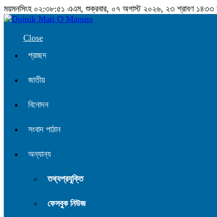
ময়মনসিংহ
০২:৩৮:৫১ এএম
, শুক্রবার, ০৭ অগাস্ট ২০২৬, ২৩ শ্রাবণ ১৪৩৩ বঙ্
Close
প্রচ্ছদ
জাতীয়
বিনোদন
সংবাদ পাঠান
অন্যান্য
তথ্যপ্রযুক্তি
ফেসবুক নিউজ