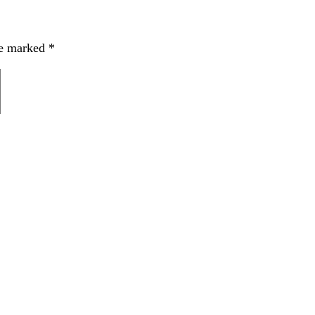
re marked
*