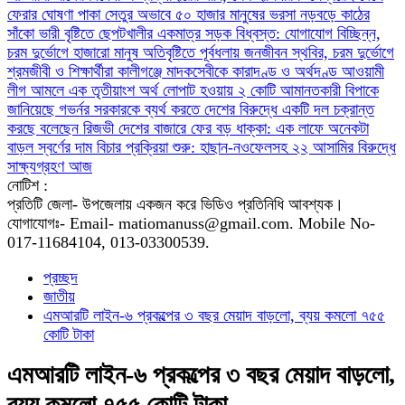
ফেরার ঘোষণা
পাকা সেতুর অভাবে ৫০ হাজার মানুষের ভরসা নড়বড়ে কাঠের
সাঁকো
ভারী বৃষ্টিতে ছেপটখালীর একমাত্র সড়ক বিধ্বস্ত: যোগাযোগ বিচ্ছিন্ন,
চরম দুর্ভোগে হাজারো মানুষ
অতিবৃষ্টিতে পূর্বধলায় জনজীবন স্থবির, চরম দুর্ভোগে
শ্রমজীবী ও শিক্ষার্থীরা
কালীগঞ্জে মাদকসেবীকে কারাদণ্ড ও অর্থদণ্ড
আওয়ামী
লীগ আমলে এক তৃতীয়াংশ অর্থ লোপাট হওয়ায় ২ কোটি আমানতকারী বিপাকে
জানিয়েছে গভর্নর
সরকারকে ব্যর্থ করতে দেশের বিরুদ্ধে একটি দল চক্রান্ত
করছে বলেছেন রিজভী
দেশের বাজারে ফের বড় ধাক্কা: এক লাফে অনেকটা
বাড়ল স্বর্ণের দাম
বিচার প্রক্রিয়া শুরু: হাছান-নওফেলসহ ২২ আসামির বিরুদ্ধে
সাক্ষ্যগ্রহণ আজ
নোটিশ :
প্রতিটি জেলা- উপজেলায় একজন করে ভিডিও প্রতিনিধি আবশ্যক।
যোগাযোগঃ- Email- matiomanuss@gmail.com. Mobile No-
017-11684104, 013-03300539.
প্রচ্ছদ
জাতীয়
এমআরটি লাইন-৬ প্রকল্পের ৩ বছর মেয়াদ বাড়লো, ব্যয় কমলো ৭৫৫
কোটি টাকা
এমআরটি লাইন-৬ প্রকল্পের ৩ বছর মেয়াদ বাড়লো,
ব্যয় কমলো ৭৫৫ কোটি টাকা