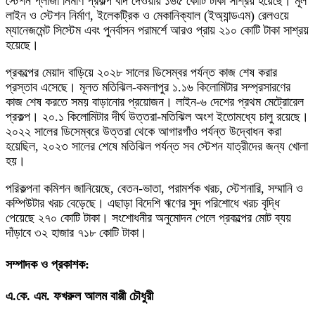
স্টেশন প্লাজা নির্মাণ প্রকল্প বাদ দেওয়ায় ১৬৫ কোটি টাকা সাশ্রয় হয়েছে। মূল
লাইন ও স্টেশন নির্মাণ, ইলেকট্রিক ও মেকানিক্যাল (ইঅ্যান্ডএম) রেলওয়ে
ম্যানেজমেন্ট সিস্টেম এবং পুনর্বাসন পরামর্শে আরও প্রায় ২১০ কোটি টাকা সাশ্রয়
হয়েছে।
প্রকল্পের মেয়াদ বাড়িয়ে ২০২৮ সালের ডিসেম্বর পর্যন্ত কাজ শেষ করার
প্রস্তাব এসেছে। মূলত মতিঝিল-কমলাপুর ১.১৬ কিলোমিটার সম্প্রসারণের
কাজ শেষ করতে সময় বাড়ানোর প্রয়োজন। লাইন-৬ দেশের প্রথম মেট্রোরেল
প্রকল্প। ২০.১ কিলোমিটার দীর্ঘ উত্তরা-মতিঝিল অংশ ইতোমধ্যে চালু রয়েছে।
২০২২ সালের ডিসেম্বরে উত্তরা থেকে আগারগাঁও পর্যন্ত উদ্বোধন করা
হয়েছিল, ২০২৩ সালের শেষে মতিঝিল পর্যন্ত সব স্টেশন যাত্রীদের জন্য খোলা
হয়।
পরিকল্পনা কমিশন জানিয়েছে, বেতন-ভাতা, পরামর্শক খরচ, স্টেশনারি, সম্মানি ও
কম্পিউটার খরচ বেড়েছে। এছাড়া বিদেশি ঋণের সুদ পরিশোধে খরচ বৃদ্ধি
পেয়েছে ২৭০ কোটি টাকা। সংশোধনীর অনুমোদন পেলে প্রকল্পের মোট ব্যয়
দাঁড়াবে ৩২ হাজার ৭১৮ কোটি টাকা।
সম্পাদক ও প্রকাশক:
এ.কে. এম. ফখরুল আলম বাপ্পী চৌধুরী