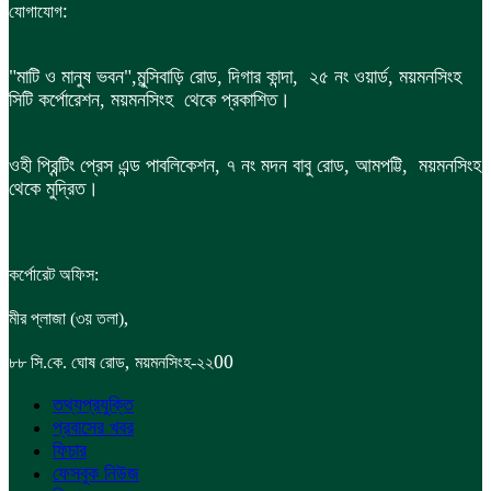
:
যোগাযোগ
"মাটি ও মানুষ ভবন",
মুন্সিবাড়ি রোড,
দিগার কান্দা, ২৫ নং ওয়ার্ড, ময়মনসিংহ
সিটি কর্পোরেশন, ময়মনসিংহ থেকে প্রকাশিত।
ওহী প্রিন্টিং প্রেস এন্ড পাবলিকেশন, ৭ নং মদন বাবু রোড, আমপট্টি, ময়মনসিংহ
থেকে মুদ্রিত।
কর্পোরেট অফিস:
,
মীর প্লাজা (৩য় তলা)
,
00
৮৮
সি.কে. ঘোষ রোড
ময়মনসিংহ-২২
তথ্যপ্রযুক্তি
প্রবাসের খবর
ফিচার
ফেসবুক নিউজ