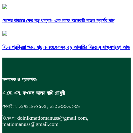
দেশের বাজারে ফের বড় ধাক্কা: এক লাফে অনেকটা বাড়ল স্বর্ণের দাম
বিচার প্রক্রিয়া শুরু: হাছান-নওফেলসহ ২২ আসামির বিরুদ্ধে সাক্ষ্যগ্রহণ আজ
সম্পাদক ও প্রকাশক:
এ.কে. এম. ফখরুল আলম বাপ্পী চৌধুরী
মোবাইল: ০১৭১১৬৮৪১০৪, ০১৩০৩৩০০৫৩৯
ইমেইল: doinikmatiomanuss@gmail.com,
matiomanuss@gmail.com