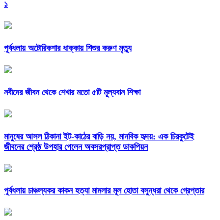
১
পূর্বধলায় অটোরিকশার ধাক্কায় শিশুর করুণ মৃত্যু
নবীদের জীবন থেকে শেখার মতো ৫টি মূল্যবান শিক্ষা
মানুষের আসল ঠিকানা ইট-কাঠের বাড়ি নয়, মানবিক হৃদয়: এক চিরকুটেই
জীবনের শ্রেষ্ঠ উপহার পেলেন অবসরপ্রাপ্ত ডাকপিয়ন
পূর্বধলায় চাঞ্চল্যকর কাকন হত্যা মামলার মূল হোতা বসুন্ধরা থেকে গ্রেপ্তার