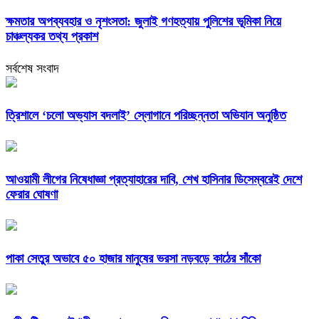
ক্ষমতার অপব্যবহার ও নৃশংসতা: জুলাই গণহত্যায় পুলিশের ভূমিকা নিয়ে
চাঞ্চল্যকর তথ্য প্রকাশ
সর্বশেষ সংবাদ
‎ত্রিশালে ‘চলো অভ্যাস বদলাই’ স্লোগানে পরিচ্ছন্নতা অভিযান অনুষ্ঠিত
আওয়ামী লীগের নিষেধাজ্ঞা প্রত্যাহারের দাবি, শেখ হাসিনার ডিসেম্বরেই দেশে
ফেরার ঘোষণা
পাকা সেতুর অভাবে ৫০ হাজার মানুষের ভরসা নড়বড়ে কাঠের সাঁকো