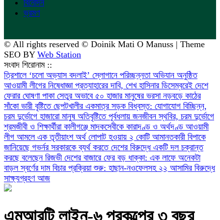
বিনোদন
ভ্রমণ
© All rights reserved © Doinik Mati O Manuss | Theme
SEO BY
Web Station
সংবাদ শিরোনাম ::
‎ত্রিশালে ‘চলো অভ্যাস বদলাই’ স্লোগানে পরিচ্ছন্নতা অভিযান অনুষ্ঠিত
আওয়ামী লীগের নিষেধাজ্ঞা প্রত্যাহারের দাবি, শেখ হাসিনার ডিসেম্বরেই দেশে
ফেরার ঘোষণা
পাকা সেতুর অভাবে ৫০ হাজার মানুষের ভরসা নড়বড়ে কাঠের
সাঁকো
ভারী বৃষ্টিতে ছেপটখালীর একমাত্র সড়ক বিধ্বস্ত: যোগাযোগ বিচ্ছিন্ন,
চরম দুর্ভোগে হাজারো মানুষ
অতিবৃষ্টিতে পূর্বধলায় জনজীবন স্থবির, চরম দুর্ভোগে
শ্রমজীবী ও শিক্ষার্থীরা
কালীগঞ্জে মাদকসেবীকে কারাদণ্ড ও অর্থদণ্ড
আওয়ামী
লীগ আমলে এক তৃতীয়াংশ অর্থ লোপাট হওয়ায় ২ কোটি আমানতকারী বিপাকে
জানিয়েছে গভর্নর
সরকারকে ব্যর্থ করতে দেশের বিরুদ্ধে একটি দল চক্রান্ত
করছে বলেছেন রিজভী
দেশের বাজারে ফের বড় ধাক্কা: এক লাফে অনেকটা
বাড়ল স্বর্ণের দাম
বিচার প্রক্রিয়া শুরু: হাছান-নওফেলসহ ২২ আসামির বিরুদ্ধে
সাক্ষ্যগ্রহণ আজ
এমআরটি লাইন-৬ প্রকল্পের ৩ বছর