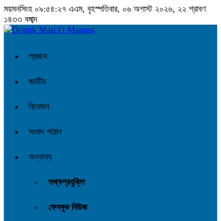
ময়মনসিংহ
০৯:৫৪:২৮ এএম
, বৃহস্পতিবার, ০৬ অগাস্ট ২০২৬, ২২ শ্রাবণ
১৪৩৩ বঙ্গাব্দ
প্রচ্ছদ
জাতীয়
বিনোদন
সংবাদ পাঠান
অন্যান্য
তথ্যপ্রযুক্তি
ফেসবুক নিউজ