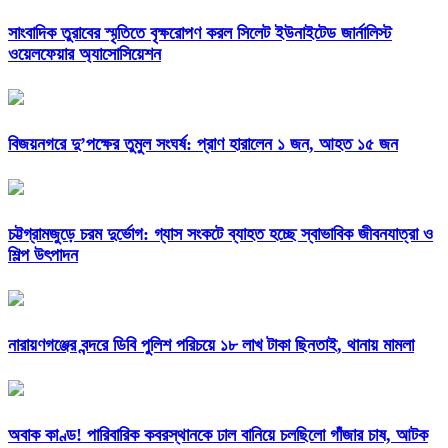
সাংবাদিক তুরাবের স্মৃতিতে বৃক্ষরোপণ করল সিলেট ইউনাইটেড জার্নালিস্ট
ওয়েলফেয়ার অ্যাসোসিয়েশন
বিজয়নগরে দু’পক্ষের তুমুল সংঘর্ষ: প্রাণ হারালেন ১ জন, আহত ১৫ জন
চট্টগ্রামজুড়ে চরম দুর্ভোগ: গ্যাস সংকটে ব্যাহত হচ্ছে স্বাভাবিক জীবনযাত্রা ও
শিল্প উৎপাদন
নারায়ণগঞ্জের বন্দরে ডিবি পুলিশ পরিচয়ে ১৮ লাখ টাকা ছিনতাই, থানায় মামলা
অবাক কাণ্ড! পারিবারিক কবরস্থানকে ঢাল বানিয়ে চলছিলো গাঁজার চাষ, আটক