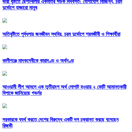
ভারী বৃষ্টিতে ছেপটখালীর একমাত্র সড়ক বিধ্বস্ত: যোগাযোগ বিচ্ছিন্ন, চরম
দুর্ভোগে হাজারো মানুষ
অতিবৃষ্টিতে পূর্বধলায় জনজীবন স্থবির, চরম দুর্ভোগে শ্রমজীবী ও শিক্ষার্থীরা
কালীগঞ্জে মাদকসেবীকে কারাদণ্ড ও অর্থদণ্ড
আওয়ামী লীগ আমলে এক তৃতীয়াংশ অর্থ লোপাট হওয়ায় ২ কোটি আমানতকারী
বিপাকে জানিয়েছে গভর্নর
সরকারকে ব্যর্থ করতে দেশের বিরুদ্ধে একটি দল চক্রান্ত করছে বলেছেন
রিজভী