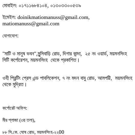
মোবাইল: ০১৭১১৬৮৪১০৪, ০১৩০৩৩০০৫৩৯
ইমেইল: doinikmatiomanuss@gmail.com,
matiomanuss@gmail.com
:
যোগাযোগ
"মাটি ও মানুষ ভবন",
মুন্সিবাড়ি রোড,
দিগার কান্দা, ২৫ নং ওয়ার্ড, ময়মনসিংহ
সিটি কর্পোরেশন, ময়মনসিংহ থেকে প্রকাশিত।
ওহী প্রিন্টিং প্রেস এন্ড পাবলিকেশন, ৭ নং মদন বাবু রোড, আমপট্টি, ময়মনসিংহ
থেকে মুদ্রিত।
কর্পোরেট অফিস:
,
মীর প্লাজা (৩য় তলা)
,
00
৮৮
সি.কে. ঘোষ রোড
ময়মনসিংহ-২২