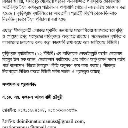
বিজিবি জানায়, সীমান্তে যেকোনো ধরনের অনাকাঙ্ক্ষিত পরিস্থিতি মোকাবিলায়
অতিরিক্ত টহল কার্যক্রম পরিচালনার পাশাপাশি গোয়েন্দা নজরদারিও জোরদার করা
হয়েছে। কুড়িগ্রাম ব্যাটালিয়নের আওতাধীন প্রতিটি বিওপি থেকে দিন-রাত
নিরবচ্ছিন্নভাবে টহল পরিচালনা করা হচ্ছে।
এছাড়া সীমান্তবর্তী এলাকার স্থানীয় জনগণের সহযোগিতায় জনসচেতনতা বৃদ্ধি
ও গোয়েন্দা তথ্য সংগ্রহের কার্যক্রমও অব্যাহত রয়েছে। সন্দেহভাজন ব্যক্তি ও
যানবাহনের চলাচলের ওপর কড়া নজরদারি রাখা হচ্ছে বলে জানিয়েছে বিজিবি।
কুড়িগ্রাম ব্যাটালিয়ন (২২ বিজিবি) এর অধিনায়ক লেফটেন্যান্ট কর্নেল মোহাম্মদ
মাহবুব-উল-হক বলেন, চোরাচালান প্রতিরোধ এবং অবৈধ অনুপ্রবেশ দমনে বর্ডার
গার্ড বাংলাদেশ ‘জিরো টলারেন্স’ নীতি অনুসরণ করে কাজ করছে। সীমান্ত
নিরাপত্তা নিশ্চিত করতে বিজিবি সর্বদা সজাগ ও প্রস্তুত রয়েছে।
সম্পাদক ও প্রকাশক:
এ.কে. এম. ফখরুল আলম বাপ্পী চৌধুরী
মোবাইল: ০১৭১১৬৮৪১০৪, ০১৩০৩৩০০৫৩৯
ইমেইল: doinikmatiomanuss@gmail.com,
matiomanuss@gmail.com