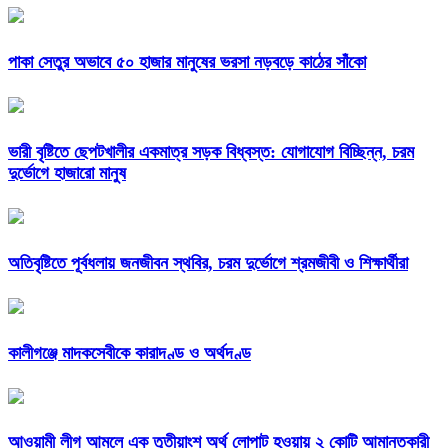
পাকা সেতুর অভাবে ৫০ হাজার মানুষের ভরসা নড়বড়ে কাঠের সাঁকো
ভারী বৃষ্টিতে ছেপটখালীর একমাত্র সড়ক বিধ্বস্ত: যোগাযোগ বিচ্ছিন্ন, চরম
দুর্ভোগে হাজারো মানুষ
অতিবৃষ্টিতে পূর্বধলায় জনজীবন স্থবির, চরম দুর্ভোগে শ্রমজীবী ও শিক্ষার্থীরা
কালীগঞ্জে মাদকসেবীকে কারাদণ্ড ও অর্থদণ্ড
আওয়ামী লীগ আমলে এক তৃতীয়াংশ অর্থ লোপাট হওয়ায় ২ কোটি আমানতকারী