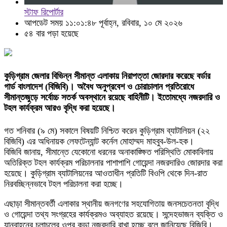
স্টাফ রিপোর্টার
আপডেট সময় ১১:০১:৪৮ পূর্বাহ্ন, রবিবার, ১০ মে ২০২৬
৫৪ বার পড়া হয়েছে
কুড়িগ্রাম জেলার বিভিন্ন সীমান্ত এলাকায় নিরাপত্তা জোরদার করেছে বর্ডার
গার্ড বাংলাদেশ (বিজিবি)। অবৈধ অনুপ্রবেশ ও চোরাচালান প্রতিরোধে
সীমান্তজুড়ে সর্বোচ্চ সতর্ক অবস্থানে রয়েছে বাহিনীটি। ইতোমধ্যে নজরদারি ও
টহল কার্যক্রম আরও বৃদ্ধি করা হয়েছে।
গত শনিবার (৯ মে) সকালে বিষয়টি নিশ্চিত করেন কুড়িগ্রাম ব্যাটালিয়ন (২২
বিজিবি) এর অধিনায়ক লেফটেন্যান্ট কর্নেল মোহাম্মদ মাহবুব-উল-হক।
বিজিবি জানায়, সীমান্তে যেকোনো ধরনের অনাকাঙ্ক্ষিত পরিস্থিতি মোকাবিলায়
অতিরিক্ত টহল কার্যক্রম পরিচালনার পাশাপাশি গোয়েন্দা নজরদারিও জোরদার করা
হয়েছে। কুড়িগ্রাম ব্যাটালিয়নের আওতাধীন প্রতিটি বিওপি থেকে দিন-রাত
নিরবচ্ছিন্নভাবে টহল পরিচালনা করা হচ্ছে।
এছাড়া সীমান্তবর্তী এলাকার স্থানীয় জনগণের সহযোগিতায় জনসচেতনতা বৃদ্ধি
ও গোয়েন্দা তথ্য সংগ্রহের কার্যক্রমও অব্যাহত রয়েছে। সন্দেহভাজন ব্যক্তি ও
যানবাহনের চলাচলের ওপর কড়া নজরদারি রাখা হচ্ছে বলে জানিয়েছে বিজিবি।