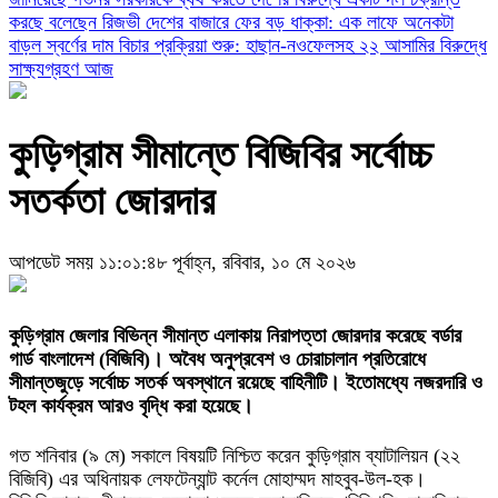
করছে বলেছেন রিজভী
দেশের বাজারে ফের বড় ধাক্কা: এক লাফে অনেকটা
বাড়ল স্বর্ণের দাম
বিচার প্রক্রিয়া শুরু: হাছান-নওফেলসহ ২২ আসামির বিরুদ্ধে
সাক্ষ্যগ্রহণ আজ
কুড়িগ্রাম সীমান্তে বিজিবির সর্বোচ্চ
সতর্কতা জোরদার
আপডেট সময় ১১:০১:৪৮ পূর্বাহ্ন, রবিবার, ১০ মে ২০২৬
কুড়িগ্রাম জেলার বিভিন্ন সীমান্ত এলাকায় নিরাপত্তা জোরদার করেছে বর্ডার
গার্ড বাংলাদেশ (বিজিবি)। অবৈধ অনুপ্রবেশ ও চোরাচালান প্রতিরোধে
সীমান্তজুড়ে সর্বোচ্চ সতর্ক অবস্থানে রয়েছে বাহিনীটি। ইতোমধ্যে নজরদারি ও
টহল কার্যক্রম আরও বৃদ্ধি করা হয়েছে।
গত শনিবার (৯ মে) সকালে বিষয়টি নিশ্চিত করেন কুড়িগ্রাম ব্যাটালিয়ন (২২
বিজিবি) এর অধিনায়ক লেফটেন্যান্ট কর্নেল মোহাম্মদ মাহবুব-উল-হক।