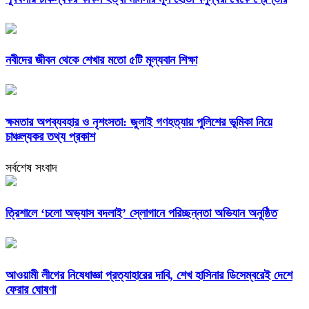
নবীদের জীবন থেকে শেখার মতো ৫টি মূল্যবান শিক্ষা
ক্ষমতার অপব্যবহার ও নৃশংসতা: জুলাই গণহত্যায় পুলিশের ভূমিকা নিয়ে
চাঞ্চল্যকর তথ্য প্রকাশ
সর্বশেষ সংবাদ
‎ত্রিশালে ‘চলো অভ্যাস বদলাই’ স্লোগানে পরিচ্ছন্নতা অভিযান অনুষ্ঠিত
আওয়ামী লীগের নিষেধাজ্ঞা প্রত্যাহারের দাবি, শেখ হাসিনার ডিসেম্বরেই দেশে
ফেরার ঘোষণা