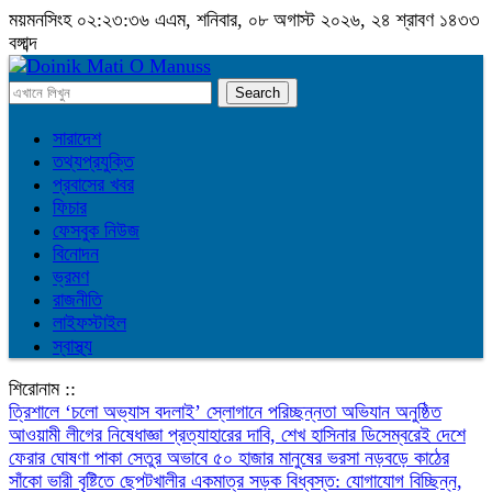
ময়মনসিংহ
০২:২৩:৩৭ এএম
, শনিবার, ০৮ অগাস্ট ২০২৬, ২৪ শ্রাবণ ১৪৩৩
বঙ্গাব্দ
সারাদেশ
তথ্যপ্রযুক্তি
প্রবাসের খবর
ফিচার
ফেসবুক নিউজ
বিনোদন
ভ্রমণ
রাজনীতি
লাইফস্টাইল
স্বাস্থ্য
শিরোনাম ::
‎ত্রিশালে ‘চলো অভ্যাস বদলাই’ স্লোগানে পরিচ্ছন্নতা অভিযান অনুষ্ঠিত
আওয়ামী লীগের নিষেধাজ্ঞা প্রত্যাহারের দাবি, শেখ হাসিনার ডিসেম্বরেই দেশে
ফেরার ঘোষণা
পাকা সেতুর অভাবে ৫০ হাজার মানুষের ভরসা নড়বড়ে কাঠের
সাঁকো
ভারী বৃষ্টিতে ছেপটখালীর একমাত্র সড়ক বিধ্বস্ত: যোগাযোগ বিচ্ছিন্ন,