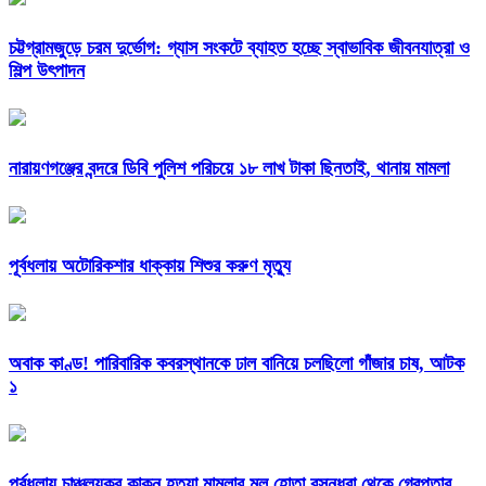
চট্টগ্রামজুড়ে চরম দুর্ভোগ: গ্যাস সংকটে ব্যাহত হচ্ছে স্বাভাবিক জীবনযাত্রা ও
শিল্প উৎপাদন
নারায়ণগঞ্জের বন্দরে ডিবি পুলিশ পরিচয়ে ১৮ লাখ টাকা ছিনতাই, থানায় মামলা
পূর্বধলায় অটোরিকশার ধাক্কায় শিশুর করুণ মৃত্যু
অবাক কাণ্ড! পারিবারিক কবরস্থানকে ঢাল বানিয়ে চলছিলো গাঁজার চাষ, আটক
১
পূর্বধলায় চাঞ্চল্যকর কাকন হত্যা মামলার মূল হোতা বসুন্ধরা থেকে গ্রেপ্তার