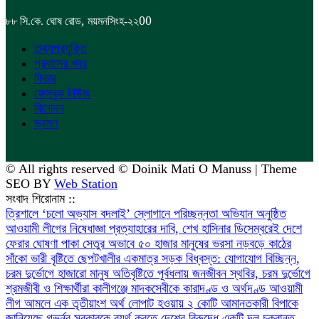
,
00
৮৮
সি.কে. ঘোষ রোড
ময়মনসিংহ-২২
তথ্যপ্রযুক্তি
প্রবাসের খবর
ফিচার
ফেসবুক নিউজ
বিনোদন
ভ্রমণ
© All rights reserved © Doinik Mati O Manuss | Theme
SEO BY
Web Station
সংবাদ শিরোনাম ::
‎ত্রিশালে ‘চলো অভ্যাস বদলাই’ স্লোগানে পরিচ্ছন্নতা অভিযান অনুষ্ঠিত
আওয়ামী লীগের নিষেধাজ্ঞা প্রত্যাহারের দাবি, শেখ হাসিনার ডিসেম্বরেই দেশে
ফেরার ঘোষণা
পাকা সেতুর অভাবে ৫০ হাজার মানুষের ভরসা নড়বড়ে কাঠের
সাঁকো
ভারী বৃষ্টিতে ছেপটখালীর একমাত্র সড়ক বিধ্বস্ত: যোগাযোগ বিচ্ছিন্ন,
চরম দুর্ভোগে হাজারো মানুষ
অতিবৃষ্টিতে পূর্বধলায় জনজীবন স্থবির, চরম দুর্ভোগে
শ্রমজীবী ও শিক্ষার্থীরা
কালীগঞ্জে মাদকসেবীকে কারাদণ্ড ও অর্থদণ্ড
আওয়ামী
লীগ আমলে এক তৃতীয়াংশ অর্থ লোপাট হওয়ায় ২ কোটি আমানতকারী বিপাকে
জানিয়েছে গভর্নর
সরকারকে ব্যর্থ করতে দেশের বিরুদ্ধে একটি দল চক্রান্ত