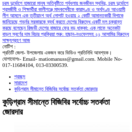
চরম দুর্ভোগে হাজারো মানুষ
অতিবৃষ্টিতে পূর্বধলায় জনজীবন স্থবির, চরম দুর্ভোগে
শ্রমজীবী ও শিক্ষার্থীরা
কালীগঞ্জে মাদকসেবীকে কারাদণ্ড ও অর্থদণ্ড
আওয়ামী
লীগ আমলে এক তৃতীয়াংশ অর্থ লোপাট হওয়ায় ২ কোটি আমানতকারী বিপাকে
জানিয়েছে গভর্নর
সরকারকে ব্যর্থ করতে দেশের বিরুদ্ধে একটি দল চক্রান্ত
করছে বলেছেন রিজভী
দেশের বাজারে ফের বড় ধাক্কা: এক লাফে অনেকটা
বাড়ল স্বর্ণের দাম
বিচার প্রক্রিয়া শুরু: হাছান-নওফেলসহ ২২ আসামির বিরুদ্ধে
সাক্ষ্যগ্রহণ আজ
নোটিশ :
প্রতিটি জেলা- উপজেলায় একজন করে ভিডিও প্রতিনিধি আবশ্যক।
যোগাযোগঃ- Email- matiomanuss@gmail.com. Mobile No-
017-11684104, 013-03300539.
প্রচ্ছদ
সারাদেশ
কুড়িগ্রাম সীমান্তে বিজিবির সর্বোচ্চ সতর্কতা জোরদার
কুড়িগ্রাম সীমান্তে বিজিবির সর্বোচ্চ সতর্কতা
জোরদার