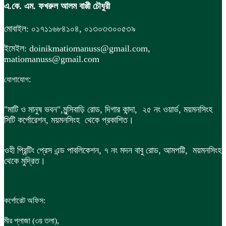
এ.কে. এম. ফখরুল আলম বাপ্পী চৌধুরী
মোবাইল: ০১৭১১৬৮৪১০৪, ০১৩০৩৩০০৫৩৯
ইমেইল: doinikmatiomanuss@gmail.com,
matiomanuss@gmail.com
:
যোগাযোগ
"মাটি ও মানুষ ভবন",
মুন্সিবাড়ি রোড,
দিগার কান্দা, ২৫ নং ওয়ার্ড, ময়মনসিংহ
সিটি কর্পোরেশন, ময়মনসিংহ থেকে প্রকাশিত।
ওহী প্রিন্টিং প্রেস এন্ড পাবলিকেশন, ৭ নং মদন বাবু রোড, আমপট্টি, ময়মনসিংহ
থেকে মুদ্রিত।
কর্পোরেট অফিস:
,
মীর প্লাজা (৩য় তলা)