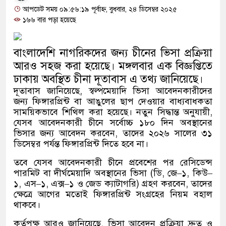
চরম দুর্ভোগে হাজারো মানুষ
আপডেট সময় ০৯:৫৬:১৯ পূর্বাহ্ন, বুধবার, ২৪ ডিসেম্বর ২০২৫
১৬৬ বার পড়া হয়েছে
অতিবৃষ্টিতে পূর্বধলায় জনজীবন স্থবি
শিক্ষার্থীরা
বাংলাদেশি নাগরিকদের জন্য চীনের ভিসা প্রক্রিয়া
আরও সহজ করা হয়েছে। মঙ্গলবার এক বিজ্ঞপ্তিতে
কালীগঞ্জে মাদকসেবীকে কারাদণ্ড ও অ
ঢাকায় অবস্থিত চীনা দূতাবাস এ তথ্য জানিয়েছে।
আওয়ামী লীগ আমলে এক তৃতীয়াংশ
দূতাবাস জানিয়েছে, স্বল্পমেয়াদি ভিসা আবেদনকারীদের
জন্য ফিঙ্গারপ্রিন্ট বা আঙুলের ছাপ দেওয়ার বাধ্যবাধকতা
আমানতকারী বিপাকে জানিয়েছে গভর্নর
সাময়িকভাবে শিথিল করা হয়েছে। নতুন সিদ্ধান্ত অনুযায়ী,
যেসব আবেদনকারী চীনে সর্বোচ্চ ১৮০ দিন অবস্থানের
সরকারকে ব্যর্থ করতে দেশের বিরুদ্ধ
ভিসার জন্য আবেদন করবেন, তাদের ২০২৬ সালের ৩১
ডিসেম্বর পর্যন্ত ফিঙ্গারপ্রিন্ট দিতে হবে না।
বলেছেন রিজভী
তবে যেসব আবেদনকারী চীনে প্রবেশের পর রেসিডেন্স
পারমিট বা দীর্ঘমেয়াদি অবস্থানের ভিসা (ডি, জে–১, কিউ–
দেশের বাজারে ফের বড় ধাক্কা: এক 
১, এস–১, এক্স–১ ও জেড ক্যাটাগরি) গ্রহণ করবেন, তাদের
ক্ষেত্রে আগের মতোই ফিঙ্গারপ্রিন্ট সংগ্রহের নিয়ম বহাল
থাকবে।
কর্তৃপক্ষ আরও জানিয়েছে, ভিসা আবেদন প্রক্রিয়া দ্রুত ও