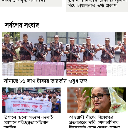
নিয়ে চাঞ্চল্যকর তথ্য প্রকাশ
সর্বশেষ সংবাদ
সীমান্তে ৮১ লাখ টাকার ভারতীয় ওষুধ জব্দ
‎ত্রিশালে ‘চলো অভ্যাস বদলাই’
আওয়ামী লীগের নিষেধাজ্ঞা
স্লোগানে পরিচ্ছন্নতা অভিযান
প্রত্যাহারের দাবি, শেখ হাসিনার
অনুষ্ঠিত
ডিসেম্বরেই দেশে ফেরার ঘোষণা