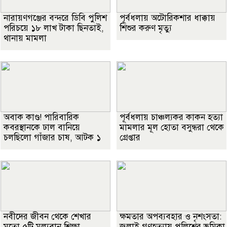
নারায়ণগঞ্জের বন্দরে ডিবি পুলিশ
পূর্বধলায় অটোরিকশার ধাক্কায়
পরিচয়ে ১৮ লাখ টাকা ছিনতাই,
শিশুর করুণ মৃত্যু
থানায় মামলা
অবাক কাণ্ড! পারিবারিক
পূর্বধলায় চাঞ্চল্যকর কাকন হত্যা
কবরস্থানকে ঢাল বানিয়ে
মামলার মূল হোতা বসুন্ধরা থেকে
চলছিলো গাঁজার চাষ, আটক ১
গ্রেপ্তার
নবীদের জীবন থেকে শেখার
ক্ষমতার অপব্যবহার ও নৃশংসতা:
মতো ৫টি মূল্যবান শিক্ষা
জুলাই গণহত্যায় পুলিশের ভূমিকা