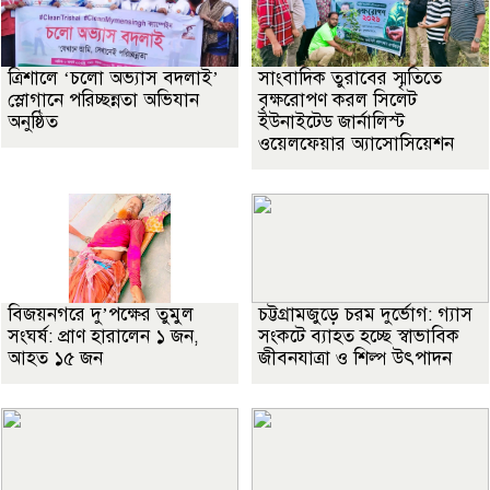
‎ত্রিশালে ‘চলো অভ্যাস বদলাই’
সাংবাদিক তুরাবের স্মৃতিতে
স্লোগানে পরিচ্ছন্নতা অভিযান
বৃক্ষরোপণ করল সিলেট
অনুষ্ঠিত
ইউনাইটেড জার্নালিস্ট
ওয়েলফেয়ার অ্যাসোসিয়েশন
বিজয়নগরে দু’পক্ষের তুমুল
চট্টগ্রামজুড়ে চরম দুর্ভোগ: গ্যাস
সংঘর্ষ: প্রাণ হারালেন ১ জন,
সংকটে ব্যাহত হচ্ছে স্বাভাবিক
আহত ১৫ জন
জীবনযাত্রা ও শিল্প উৎপাদন