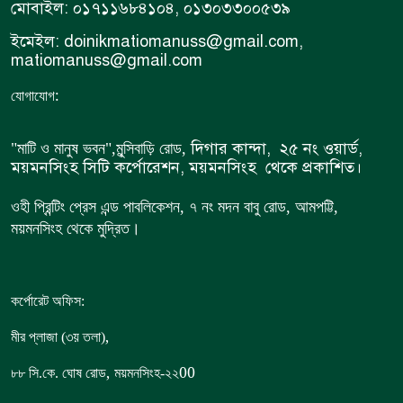
মোবাইল: ০১৭১১৬৮৪১০৪, ০১৩০৩৩০০৫৩৯
ইমেইল: doinikmatiomanuss@gmail.com,
matiomanuss@gmail.com
:
যোগাযোগ
দিগার কান্দা, ২৫ নং ওয়ার্ড,
"মাটি ও মানুষ ভবন",
মুন্সিবাড়ি রোড,
ময়মনসিংহ সিটি কর্পোরেশন, ময়মনসিংহ থেকে প্রকাশিত।
ওহী প্রিন্টিং প্রেস এন্ড পাবলিকেশন, ৭ নং মদন বাবু রোড, আমপট্টি,
ময়মনসিংহ থেকে মুদ্রিত।
কর্পোরেট অফিস:
,
মীর প্লাজা (৩য় তলা)
,
00
৮৮
সি.কে. ঘোষ রোড
ময়মনসিংহ-২২