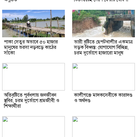
পাকা সেতুর অভাবে ৫০ হাজার
ভারী বৃষ্টিতে ছেপটখালীর একমাত্র
মানুষের ভরসা নড়বড়ে কাঠের
সড়ক বিধ্বস্ত: যোগাযোগ বিচ্ছিন্ন,
সাঁকো
চরম দুর্ভোগে হাজারো মানুষ
অতিবৃষ্টিতে পূর্বধলায় জনজীবন
কালীগঞ্জে মাদকসেবীকে কারাদণ্ড
স্থবির, চরম দুর্ভোগে শ্রমজীবী ও
ও অর্থদণ্ড
শিক্ষার্থীরা