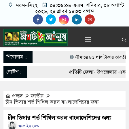
ময়মনসিংহ
০৪:৩৬:০৭ এএম
, শনিবার, ০৮ অগাস্ট
২০২৬, ২৪ শ্রাবণ ১৪৩৩ বঙ্গাব্দ
শিরোনাম ::
সীমান্তে ৮১ লাখ টাকার ভারতীয় ওষ
‎ত্রিশালে ‘চলো অভ্যাস বদলাই’ স্লোগ
নোটিশ :
প্রতিটি জেলা- উপজেলায় একজন 
আওয়ামী লীগের নিষেধাজ্ঞা প্রত্যাহা
আবশ্যক। যোগাযোগঃ- Email-
ডিসেম্বরেই দেশে ফেরার ঘোষণা
প্রচ্ছদ
জাতীয়
matiomanuss@gmail.com. M
চীন ভিসার শর্ত শিথিল করল বাংলাদেশিদের জন্য
পাকা সেতুর অভাবে ৫০ হাজার মান
11684104, 013-03300539.
চীন ভিসার শর্ত শিথিল করল বাংলাদেশিদের জন্য
ভারী বৃষ্টিতে ছেপটখালীর একমাত্র সড়ক
অনলাইন ডেস্ক