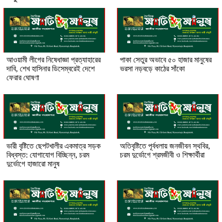
আওয়ামী লীগের নিষেধাজ্ঞা প্রত্যাহারের
পাকা সেতুর অভাবে ৫০ হাজার মানুষের
দাবি, শেখ হাসিনার ডিসেম্বরেই দেশে
ভরসা নড়বড়ে কাঠের সাঁকো
ফেরার ঘোষণা
ভারী বৃষ্টিতে ছেপটখালীর একমাত্র সড়ক
অতিবৃষ্টিতে পূর্বধলায় জনজীবন স্থবির,
বিধ্বস্ত: যোগাযোগ বিচ্ছিন্ন, চরম
চরম দুর্ভোগে শ্রমজীবী ও শিক্ষার্থীরা
দুর্ভোগে হাজারো মানুষ