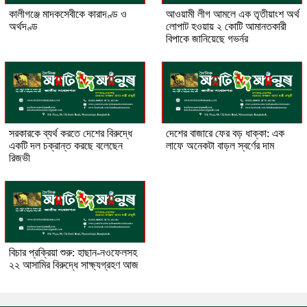
কালীগঞ্জে মাদকসেবীকে কারাদণ্ড ও
আওয়ামী লীগ আমলে এক তৃতীয়াংশ অর্থ
অর্থদণ্ড
লোপাট হওয়ায় ২ কোটি আমানতকারী
বিপাকে জানিয়েছে গভর্নর
সরকারকে ব্যর্থ করতে দেশের বিরুদ্ধে
দেশের বাজারে ফের বড় ধাক্কা: এক
একটি দল চক্রান্ত করছে বলেছেন
লাফে অনেকটা বাড়ল স্বর্ণের দাম
রিজভী
বিচার প্রক্রিয়া শুরু: হাছান-নওফেলসহ
২২ আসামির বিরুদ্ধে সাক্ষ্যগ্রহণ আজ