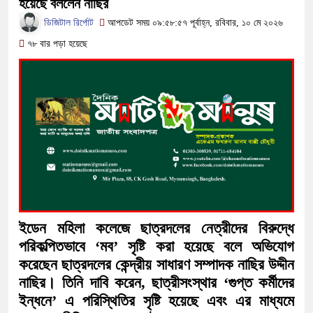
হয়েছে বললেন নাছির
অতিবৃষ্টিতে পূর্বধলায় জনজীবন স্থবির, চরম
ডিজিটাল রির্পোট
আপডেট সময় ০৯:৫৮:৫৭ পূর্বাহ্ন, রবিবার, ১০ মে ২০২৬
কালীগঞ্জে মাদকসেবীকে কারাদণ্ড ও অর্থ
৭৮ বার পড়া হয়েছে
আওয়ামী লীগ আমলে এক তৃতীয়াংশ অর্
বিপাকে জানিয়েছে গভর্নর
সরকারকে ব্যর্থ করতে দেশের বিরুদ্ধে 
দেশের বাজারে ফের বড় ধাক্কা: এক লাফে
বিচার প্রক্রিয়া শুরু: হাছান-নওফেলসহ 
ইডেন মহিলা কলেজে ছাত্রদলের নেত্রীদের বিরুদ্ধে
পরিকল্পিতভাবে ‘মব’ সৃষ্টি করা হয়েছে বলে অভিযোগ
করেছেন ছাত্রদলের কেন্দ্রীয় সাধারণ সম্পাদক নাছির উদ্দীন
নাছির। তিনি দাবি করেন, ছাত্রীসংস্থার ‘গুপ্ত কর্মীদের
ইন্ধনে’ এ পরিস্থিতির সৃষ্টি হয়েছে এবং এর মাধ্যমে