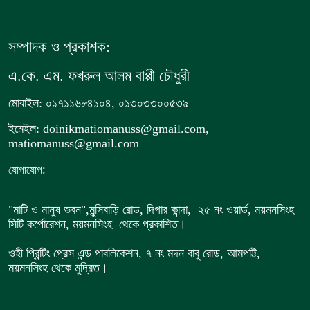
সম্পাদক ও প্রকাশক:
এ.কে. এম. ফখরুল আলম বাপ্পী চৌধুরী
মোবাইল: ০১৭১১৬৮৪১০৪, ০১৩০৩৩০০৫৩৯
ইমেইল: doinikmatiomanuss@gmail.com,
matiomanuss@gmail.com
:
যোগাযোগ
"মাটি ও মানুষ ভবন",
মুন্সিবাড়ি রোড,
দিগার কান্দা, ২৫ নং ওয়ার্ড, ময়মনসিংহ
সিটি কর্পোরেশন, ময়মনসিংহ থেকে প্রকাশিত।
ওহী প্রিন্টিং প্রেস এন্ড পাবলিকেশন, ৭ নং মদন বাবু রোড, আমপট্টি,
ময়মনসিংহ থেকে মুদ্রিত।