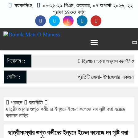
ময়মনসিংহ
০৮:২৬:২৯ পিএম
, শুক্রবার, ০৭ অগাস্ট ২০২৬, ২২
শ্রাবণ ১৪৩৩ বঙ্গাব্দ
শিরোনাম ::
‎ত্রিশালে ‘চলো অভ্যাস বদলাই’ স্লোগান
আওয়ামী লীগের নিষেধাজ্ঞা প্রত্যাহারের 
নোটিশ :
প্রতিটি জেলা- উপজেলায় একজন করে
ফেরার ঘোষণা
যোগাযোগঃ- Email- matiomanu
পাকা সেতুর অভাবে ৫০ হাজার মানুষের 
প্রচ্ছদ
রাজনীতি
017-11684104, 013-0330053
ছাত্রীসংস্থার গুপ্ত কর্মীদের ইন্ধনে ইডেন কলেজে মব সৃষ্টি করা হয়েছে
ভারী বৃষ্টিতে ছেপটখালীর একমাত্র সড়ক ব
বললেন নাছির
দুর্ভোগে হাজারো মানুষ
ছাত্রীসংস্থার গুপ্ত কর্মীদের ইন্ধনে ইডেন কলেজে মব সৃষ্টি করা