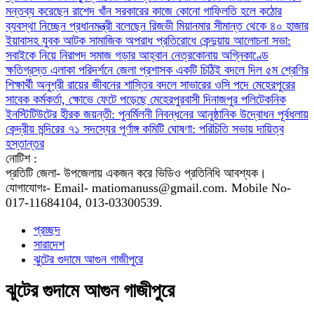
মন্তব্য করেছেন রাশেদ খাঁন
সরকারের কাজে কোনো গাফিলতি হলে কঠোর
ব্যবস্থা নিচ্ছেন প্রধানমন্ত্রী বলেছেন রিজভী
মিয়ানমার সীমান্ত থেকে ৪০ হাজার
ইয়াবাসহ যুবক আটক
সামাজিক অপরাধ প্রতিরোধে কেন্দুয়ায় আলোচনা সভা:
সবাইকে নিয়ে নিরাপদ সমাজ গড়ার আহ্বান
নেত্রকোনায় অগ্নিকাণ্ডে
ক্ষতিগ্রস্ত এলাকা পরিদর্শনে জেলা প্রশাসক
একটি চিঠিই বদলে দিল ৫ম শ্রেণির
শিক্ষার্থী অনুশ্রী রায়ের জীবনের
শাস্তির বদলে সাভারের ওসি পদে মেহেরপুরের
সাবেক কর্মকর্তা, ক্ষোভে ফেটে পড়েছে মেহেরপুরবাসী
দিনাজপুর পলিটেকনিক
ইনস্টিটিউটের হীরক জয়ন্তী: পুনর্মিলনী নিবন্ধনের আনুষ্ঠানিক উদ্বোধন
পূর্বধলায়
কেন্দ্রীয় মন্দিরের ৭১ সদস্যের পূর্ণাঙ্গ কমিটি ঘোষণা: পরিচিতি সভায় দায়িত্ব
হস্তান্তর
নোটিশ :
প্রতিটি জেলা- উপজেলায় একজন করে ভিডিও প্রতিনিধি আবশ্যক।
যোগাযোগঃ- Email- matiomanuss@gmail.com. Mobile No-
017-11684104, 013-03300539.
প্রচ্ছদ
সারাদেশ
ঝুটের গুদামে আগুন গাজীপুরে
ঝুটের গুদামে আগুন গাজীপুরে