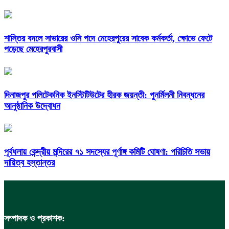
শাস্তির বদলে সাভারের ওসি পদে মেহেরপুরের সাবেক কর্মকর্তা, ক্ষোভে ফেটে
পড়েছে মেহেরপুরবাসী
দিনাজপুর পলিটেকনিক ইনস্টিটিউটের হীরক জয়ন্তী: পুনর্মিলনী নিবন্ধনের
আনুষ্ঠানিক উদ্বোধন
পূর্বধলায় কেন্দ্রীয় মন্দিরের ৭১ সদস্যের পূর্ণাঙ্গ কমিটি ঘোষণা: পরিচিতি সভায়
দায়িত্ব হস্তান্তর
সম্পাদক ও প্রকাশক: