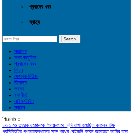
প্রবাসের খবর
স্বাস্থ্য
সারাদেশ
তথ্যপ্রযুক্তি
প্রবাসের খবর
ফিচার
ফেসবুক নিউজ
বিনোদন
ভ্রমণ
রাজনীতি
লাইফস্টাইল
স্বাস্থ্য
শিরোনাম ::
১/১১ তে তারেক রহমানকে ‘আয়নাঘরে’ বন্দি রাখা হয়েছিল বললেন চিফ
প্রসিকিউটর
গণঅভ্যুত্থানের সঙ্গে প্রথম বেইমানি করেন জামায়াত আমির বলে