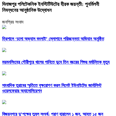
দিনাজপুর পলিটেকনিক ইনস্টিটিউটের হীরক জয়ন্তী: পুনর্মিলনী
নিবন্ধনের আনুষ্ঠানিক উদ্বোধন
জনপ্রিয় সংবাদ
‎ত্রিশালে ‘চলো অভ্যাস বদলাই’ স্লোগানে পরিচ্ছন্নতা অভিযান অনুষ্ঠিত
ময়মনসিংহের গৌরীপুরে খালের পানিতে ডুবে তিন বছরের শিশুর মর্মান্তিক মৃত্যু
সাংবাদিক তুরাবের স্মৃতিতে বৃক্ষরোপণ করল সিলেট ইউনাইটেড জার্নালিস্ট
ওয়েলফেয়ার অ্যাসোসিয়েশন
বিজয়নগরে দু’পক্ষের তুমুল সংঘর্ষ: প্রাণ হারালেন ১ জন, আহত ১৫ জন