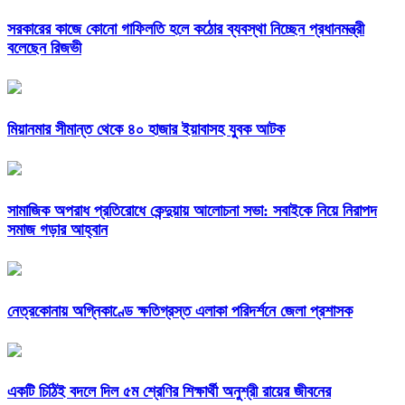
সরকারের কাজে কোনো গাফিলতি হলে কঠোর ব্যবস্থা নিচ্ছেন প্রধানমন্ত্রী
বলেছেন রিজভী
মিয়ানমার সীমান্ত থেকে ৪০ হাজার ইয়াবাসহ যুবক আটক
সামাজিক অপরাধ প্রতিরোধে কেন্দুয়ায় আলোচনা সভা: সবাইকে নিয়ে নিরাপদ
সমাজ গড়ার আহ্বান
নেত্রকোনায় অগ্নিকাণ্ডে ক্ষতিগ্রস্ত এলাকা পরিদর্শনে জেলা প্রশাসক
একটি চিঠিই বদলে দিল ৫ম শ্রেণির শিক্ষার্থী অনুশ্রী রায়ের জীবনের