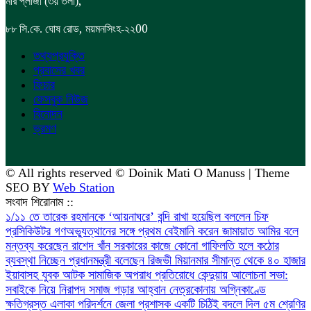
,
মীর প্লাজা (৩য় তলা)
,
00
৮৮
সি.কে. ঘোষ রোড
ময়মনসিংহ-২২
তথ্যপ্রযুক্তি
প্রবাসের খবর
ফিচার
ফেসবুক নিউজ
বিনোদন
ভ্রমণ
© All rights reserved © Doinik Mati O Manuss | Theme
SEO BY
Web Station
সংবাদ শিরোনাম ::
১/১১ তে তারেক রহমানকে ‘আয়নাঘরে’ বন্দি রাখা হয়েছিল বললেন চিফ
প্রসিকিউটর
গণঅভ্যুত্থানের সঙ্গে প্রথম বেইমানি করেন জামায়াত আমির বলে
মন্তব্য করেছেন রাশেদ খাঁন
সরকারের কাজে কোনো গাফিলতি হলে কঠোর
ব্যবস্থা নিচ্ছেন প্রধানমন্ত্রী বলেছেন রিজভী
মিয়ানমার সীমান্ত থেকে ৪০ হাজার
ইয়াবাসহ যুবক আটক
সামাজিক অপরাধ প্রতিরোধে কেন্দুয়ায় আলোচনা সভা:
সবাইকে নিয়ে নিরাপদ সমাজ গড়ার আহ্বান
নেত্রকোনায় অগ্নিকাণ্ডে
ক্ষতিগ্রস্ত এলাকা পরিদর্শনে জেলা প্রশাসক
একটি চিঠিই বদলে দিল ৫ম শ্রেণির