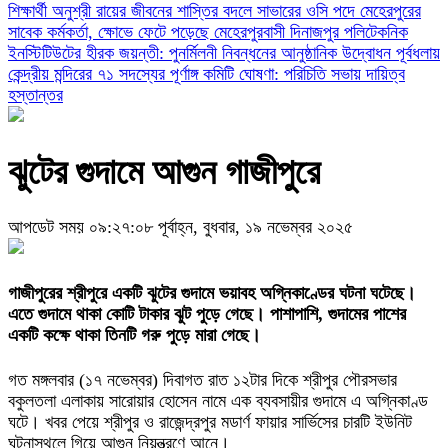
শিক্ষার্থী অনুশ্রী রায়ের জীবনের
শাস্তির বদলে সাভারের ওসি পদে মেহেরপুরের
সাবেক কর্মকর্তা, ক্ষোভে ফেটে পড়েছে মেহেরপুরবাসী
দিনাজপুর পলিটেকনিক
ইনস্টিটিউটের হীরক জয়ন্তী: পুনর্মিলনী নিবন্ধনের আনুষ্ঠানিক উদ্বোধন
পূর্বধলায়
কেন্দ্রীয় মন্দিরের ৭১ সদস্যের পূর্ণাঙ্গ কমিটি ঘোষণা: পরিচিতি সভায় দায়িত্ব
হস্তান্তর
ঝুটের গুদামে আগুন গাজীপুরে
আপডেট সময় ০৯:২৭:০৮ পূর্বাহ্ন, বুধবার, ১৯ নভেম্বর ২০২৫
গাজীপুরের শ্রীপুরে একটি ঝুটের গুদামে ভয়াবহ অগ্নিকাণ্ডের ঘটনা ঘটেছে।
এতে গুদামে থাকা কোটি টাকার ঝুট পুড়ে গেছে। পাশাপাশি, গুদামের পাশের
একটি কক্ষে থাকা তিনটি গরু পুড়ে মারা গেছে।
গত মঙ্গলবার (১৭ নভেম্বর) দিবাগত রাত ১২টার দিকে শ্রীপুর পৌরসভার
বকুলতলা এলাকায় সারোয়ার হোসেন নামে এক ব্যবসায়ীর গুদামে এ অগ্নিকাণ্ড
ঘটে। খবর পেয়ে শ্রীপুর ও রাজেন্দ্রপুর মডার্ণ ফায়ার সার্ভিসের চারটি ইউনিট
ঘটনাস্থলে গিয়ে আগুন নিয়ন্ত্রণে আনে।