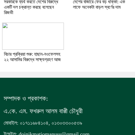
সরকারকে ব্যর্থ করতে দেশের বিরুদ্ধে
দেশের বাজারে ফের বড় ধাক্কা: এক
একটি দল চক্রান্ত করছে বলেছেন
লাফে অনেকটা বাড়ল স্বর্ণের দাম
রিজভী
বিচার প্রক্রিয়া শুরু: হাছান-নওফেলসহ
২২ আসামির বিরুদ্ধে সাক্ষ্যগ্রহণ আজ
সম্পাদক ও প্রকাশক:
এ.কে. এম. ফখরুল আলম বাপ্পী চৌধুরী
মোবাইল: ০১৭১১৬৮৪১০৪, ০১৩০৩৩০০৫৩৯
ইমেইল: doinikmatiomanuss@gmail.com,