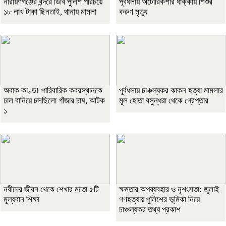
নারায়ণগঞ্জের বন্দরে ডিবি পুলিশ পরিচয়ে
পূর্বধলায় অটোরিকশার ধাক্কায় শিশুর
১৮ লাখ টাকা ছিনতাই, থানায় মামলা
করুণ মৃত্যু
অবাক কাণ্ড! পারিবারিক কবরস্থানকে
পূর্বধলায় চাঞ্চল্যকর কাকন হত্যা মামলার
ঢাল বানিয়ে চলছিলো গাঁজার চাষ, আটক
মূল হোতা বসুন্ধরা থেকে গ্রেপ্তার
১
নবীদের জীবন থেকে শেখার মতো ৫টি
ক্ষমতার অপব্যবহার ও নৃশংসতা: জুলাই
মূল্যবান শিক্ষা
গণহত্যায় পুলিশের ভূমিকা নিয়ে
চাঞ্চল্যকর তথ্য প্রকাশ