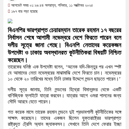
অতিবৃষ্টিতে পূর্বধলায় জনজীবন স্থবির, চরম
আপডেট সময় ০১:২৬:৫৪ অপরাহ্ন, শনিবার, ১১ অক্টোবর ২০২৫
১৯৭ বার পড়া হয়েছে
কালীগঞ্জে মাদকসেবীকে কারাদণ্ড ও অর্থ
আওয়ামী লীগ আমলে এক তৃতীয়াংশ অর্
বিএনপির ভারপ্রাপ্ত চেয়ারম্যান তারেক রহমান ১৭ বছরের
নির্বাসন শেষে আগামী নভেম্বরে দেশে ফিরতে পারেন বলে
বিপাকে জানিয়েছে গভর্নর
দলীয় সূত্রে জানা গেছে। বিএনপি নেতাদের কয়েকজন
সরকারকে ব্যর্থ করতে দেশের বিরুদ্ধে 
উপদেষ্টা ও ঢাকায় অবস্থানরত কূটনীতিকরা বিষয়টি নিশ্চিত
করেছেন।
দেশের বাজারে ফের বড় ধাক্কা: এক লাফে
তারেকের ঘনিষ্ঠ এক উপদেষ্টা বলেন, ‘অনেক যদি-কিন্তুর পর এখন স্পষ্ট
যে আমাদের নেতা নভেম্বরের মাঝামাঝি দেশে ফিরতে চান। নভেম্বরের
বিচার প্রক্রিয়া শুরু: হাছান-নওফেলসহ 
১০ থেকে ২০ তারিখের মধ্যে তিনি ঢাকার উদ্দেশে লন্ডন ছাড়তে পারেন।’
দলীয় সূত্র জানায়, তিনি লন্ডনের হিথ্রো বিমানবন্দর থেকে একটি
বাণিজ্যিক ফ্লাইটে যাত্রা করবেন। যাত্রার আগে ওমরা পালনের জন্য
সৌদি আরবে যেতে পারেন।
গত কয়েক মাসে তারেক রহমান লন্ডনে দুই প্রভাবশালী কূটনীতিকের সঙ্গে
সাক্ষাৎ করেছেন। তাদের একজন ছিলেন যুক্তরাষ্ট্রের ভারপ্রাপ্ত
রাষ্ট্রদূত ট্রেসি অ্যান জ্যাকবসন। সেখানে তিনি দেশে ফেরার ইচ্ছা