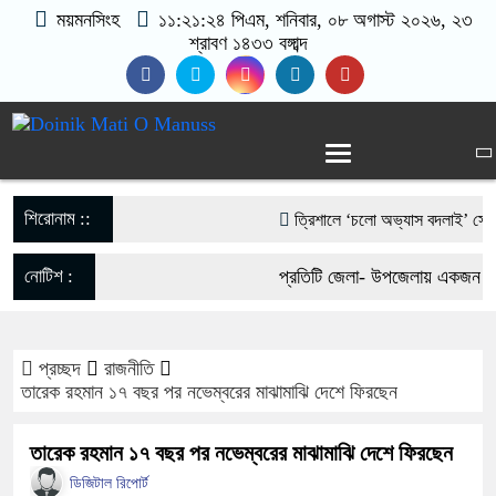
ময়মনসিংহ
১১:২১:২৪ পিএম
, শনিবার, ০৮ অগাস্ট ২০২৬, ২৩
শ্রাবণ ১৪৩৩ বঙ্গাব্দ
শিরোনাম ::
‎ত্রিশালে ‘চলো অভ্যাস বদলাই’ স্লোগান
আওয়ামী লীগের নিষেধাজ্ঞা প্রত্যাহারের
নোটিশ :
প্রতিটি জেলা- উপজেলায় একজন করে
ফেরার ঘোষণা
যোগাযোগঃ- Email- matioman
পাকা সেতুর অভাবে ৫০ হাজার মানুষের 
প্রচ্ছদ
রাজনীতি
017-11684104, 013-0330053
তারেক রহমান ১৭ বছর পর নভেম্বরের মাঝামাঝি দেশে ফিরছেন
ভারী বৃষ্টিতে ছেপটখালীর একমাত্র সড়ক ব
তারেক রহমান ১৭ বছর পর নভেম্বরের মাঝামাঝি দেশে ফিরছেন
দুর্ভোগে হাজারো মানুষ
ডিজিটাল রিপোর্ট