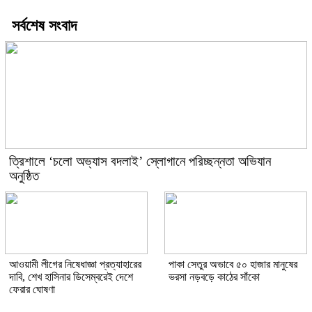
সর্বশেষ সংবাদ
‎ত্রিশালে ‘চলো অভ্যাস বদলাই’ স্লোগানে পরিচ্ছন্নতা অভিযান
অনুষ্ঠিত
আওয়ামী লীগের নিষেধাজ্ঞা প্রত্যাহারের
পাকা সেতুর অভাবে ৫০ হাজার মানুষের
দাবি, শেখ হাসিনার ডিসেম্বরেই দেশে
ভরসা নড়বড়ে কাঠের সাঁকো
ফেরার ঘোষণা