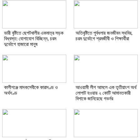
ভারী বৃষ্টিতে ছেপটখালীর একমাত্র সড়ক
অতিবৃষ্টিতে পূর্বধলায় জনজীবন স্থবির,
বিধ্বস্ত: যোগাযোগ বিচ্ছিন্ন, চরম
চরম দুর্ভোগে শ্রমজীবী ও শিক্ষার্থীরা
দুর্ভোগে হাজারো মানুষ
কালীগঞ্জে মাদকসেবীকে কারাদণ্ড ও
আওয়ামী লীগ আমলে এক তৃতীয়াংশ অর্থ
অর্থদণ্ড
লোপাট হওয়ায় ২ কোটি আমানতকারী
বিপাকে জানিয়েছে গভর্নর