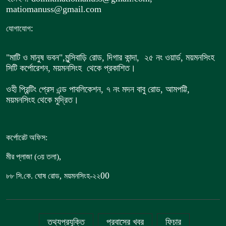
matiomanuss@gmail.com
:
যোগাযোগ
"মাটি ও মানুষ ভবন",
মুন্সিবাড়ি রোড,
দিগার কান্দা, ২৫ নং ওয়ার্ড, ময়মনসিংহ
সিটি কর্পোরেশন, ময়মনসিংহ থেকে প্রকাশিত।
ওহী প্রিন্টিং প্রেস এন্ড পাবলিকেশন, ৭ নং মদন বাবু রোড, আমপট্টি,
ময়মনসিংহ থেকে মুদ্রিত।
কর্পোরেট অফিস:
,
মীর প্লাজা (৩য় তলা)
,
00
৮৮
সি.কে. ঘোষ রোড
ময়মনসিংহ-২২
তথ্যপ্রযুক্তি
প্রবাসের খবর
ফিচার