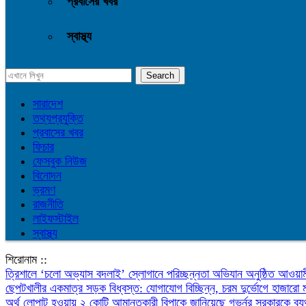
প্রবাসের খবর
স্বাস্থ্য
সারাদেশ
তথ্যপ্রযুক্তি
প্রবাসের খবর
ফিচার
ফেসবুক নিউজ
বিনোদন
ভ্রমণ
রাজনীতি
লাইফস্টাইল
স্বাস্থ্য
শিরোনাম ::
‎ত্রিশালে ‘চলো অভ্যাস বদলাই’ স্লোগানে পরিচ্ছন্নতা অভিযান অনুষ্ঠিত
আওয়াম
ছেপটখালীর একমাত্র সড়ক বিধ্বস্ত: যোগাযোগ বিচ্ছিন্ন, চরম দুর্ভোগে হাজারো 
অর্থ লোপাট হওয়ায় ২ কোটি আমানতকারী বিপাকে জানিয়েছে গভর্নর
সরকারকে ব্য