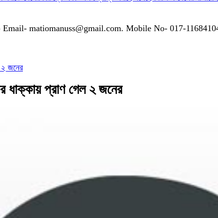
গাযোগঃ- Email- matiomanuss@gmail.com. Mobile No- 017-116841
ল ২ জনের
ের ধাক্কায় প্রাণ গেল ২ জনের