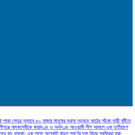
ণা
পাকা সেতুর অভাবে ৫০ হাজার মানুষের ভরসা নড়বড়ে কাঠের সাঁকো
ভারী বৃষ্টিতে
লীগঞ্জে মাদকসেবীকে কারাদণ্ড ও অর্থদণ্ড
আওয়ামী লীগ আমলে এক তৃতীয়াংশ
ফের বড় ধাক্কা: এক লাফে অনেকটা বাড়ল স্বর্ণের দাম
বিচার প্রক্রিয়া শুরু: