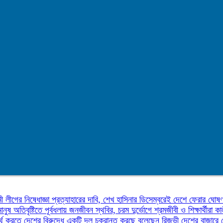
ী লীগের নিষেধাজ্ঞা প্রত্যাহারের দাবি, শেখ হাসিনার ডিসেম্বরেই দেশে ফেরার ঘোষ
মানুষ
অতিবৃষ্টিতে পূর্বধলায় জনজীবন স্থবির, চরম দুর্ভোগে শ্রমজীবী ও শিক্ষার্থীরা
কা
র্থ করতে দেশের বিরুদ্ধে একটি দল চক্রান্ত করছে বলেছেন রিজভী
দেশের বাজারে 