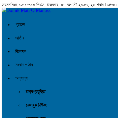
ময়মনসিংহ
০২:১৮:০৭ পিএম
, শুক্রবার, ০৭ অগাস্ট ২০২৬, ২৩ শ্রাবণ ১৪৩৩ বঙ্
প্রচ্ছদ
জাতীয়
বিনোদন
সংবাদ পাঠান
অন্যান্য
তথ্যপ্রযুক্তি
ফেসবুক নিউজ