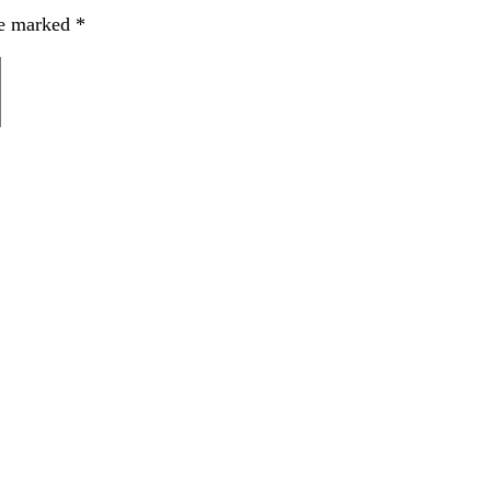
re marked
*