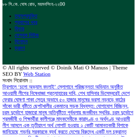
,
00
৮৮
সি.কে. ঘোষ রোড
ময়মনসিংহ-২২
তথ্যপ্রযুক্তি
প্রবাসের খবর
ফিচার
ফেসবুক নিউজ
বিনোদন
ভ্রমণ
© All rights reserved © Doinik Mati O Manuss | Theme
SEO BY
Web Station
সংবাদ শিরোনাম ::
‎ত্রিশালে ‘চলো অভ্যাস বদলাই’ স্লোগানে পরিচ্ছন্নতা অভিযান অনুষ্ঠিত
আওয়ামী লীগের নিষেধাজ্ঞা প্রত্যাহারের দাবি, শেখ হাসিনার ডিসেম্বরেই দেশে
ফেরার ঘোষণা
পাকা সেতুর অভাবে ৫০ হাজার মানুষের ভরসা নড়বড়ে কাঠের
সাঁকো
ভারী বৃষ্টিতে ছেপটখালীর একমাত্র সড়ক বিধ্বস্ত: যোগাযোগ বিচ্ছিন্ন,
চরম দুর্ভোগে হাজারো মানুষ
অতিবৃষ্টিতে পূর্বধলায় জনজীবন স্থবির, চরম দুর্ভোগে
শ্রমজীবী ও শিক্ষার্থীরা
কালীগঞ্জে মাদকসেবীকে কারাদণ্ড ও অর্থদণ্ড
আওয়ামী
লীগ আমলে এক তৃতীয়াংশ অর্থ লোপাট হওয়ায় ২ কোটি আমানতকারী বিপাকে
জানিয়েছে গভর্নর
সরকারকে ব্যর্থ করতে দেশের বিরুদ্ধে একটি দল চক্রান্ত