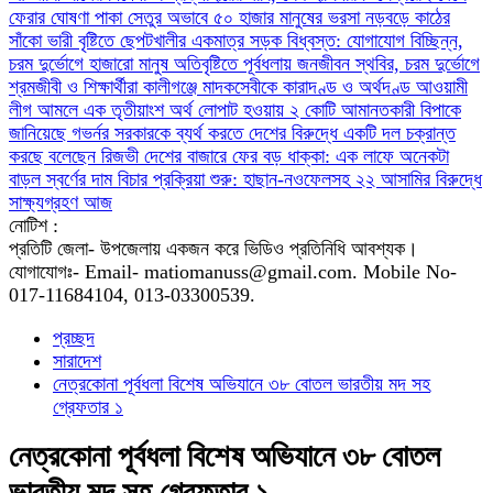
ফেরার ঘোষণা
পাকা সেতুর অভাবে ৫০ হাজার মানুষের ভরসা নড়বড়ে কাঠের
সাঁকো
ভারী বৃষ্টিতে ছেপটখালীর একমাত্র সড়ক বিধ্বস্ত: যোগাযোগ বিচ্ছিন্ন,
চরম দুর্ভোগে হাজারো মানুষ
অতিবৃষ্টিতে পূর্বধলায় জনজীবন স্থবির, চরম দুর্ভোগে
শ্রমজীবী ও শিক্ষার্থীরা
কালীগঞ্জে মাদকসেবীকে কারাদণ্ড ও অর্থদণ্ড
আওয়ামী
লীগ আমলে এক তৃতীয়াংশ অর্থ লোপাট হওয়ায় ২ কোটি আমানতকারী বিপাকে
জানিয়েছে গভর্নর
সরকারকে ব্যর্থ করতে দেশের বিরুদ্ধে একটি দল চক্রান্ত
করছে বলেছেন রিজভী
দেশের বাজারে ফের বড় ধাক্কা: এক লাফে অনেকটা
বাড়ল স্বর্ণের দাম
বিচার প্রক্রিয়া শুরু: হাছান-নওফেলসহ ২২ আসামির বিরুদ্ধে
সাক্ষ্যগ্রহণ আজ
নোটিশ :
প্রতিটি জেলা- উপজেলায় একজন করে ভিডিও প্রতিনিধি আবশ্যক।
যোগাযোগঃ- Email- matiomanuss@gmail.com. Mobile No-
017-11684104, 013-03300539.
প্রচ্ছদ
সারাদেশ
নেত্রকোনা পূর্বধলা বিশেষ অভিযানে ৩৮ বোতল ভারতীয় মদ সহ
গ্রেফতার ১
নেত্রকোনা পূর্বধলা বিশেষ অভিযানে ৩৮ বোতল
ভারতীয় মদ সহ গ্রেফতার ১