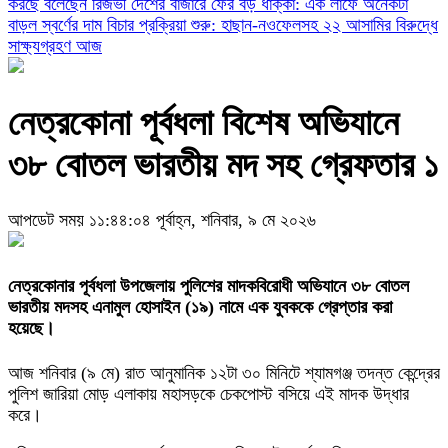
করছে বলেছেন রিজভী
দেশের বাজারে ফের বড় ধাক্কা: এক লাফে অনেকটা
বাড়ল স্বর্ণের দাম
বিচার প্রক্রিয়া শুরু: হাছান-নওফেলসহ ২২ আসামির বিরুদ্ধে
সাক্ষ্যগ্রহণ আজ
নেত্রকোনা পূর্বধলা বিশেষ অভিযানে
৩৮ বোতল ভারতীয় মদ সহ গ্রেফতার ১
আপডেট সময় ১১:৪৪:০৪ পূর্বাহ্ন, শনিবার, ৯ মে ২০২৬
নেত্রকোনার পূর্বধলা উপজেলায় পুলিশের মাদকবিরোধী অভিযানে ৩৮ বোতল
ভারতীয় মদসহ এনামুল হোসাইন (১৯) নামে এক যুবককে গ্রেপ্তার করা
হয়েছে।
আজ শনিবার (৯ মে) রাত আনুমানিক ১২টা ৩০ মিনিটে শ্যামগঞ্জ তদন্ত কেন্দ্রের
পুলিশ জারিয়া মোড় এলাকায় মহাসড়কে চেকপোস্ট বসিয়ে এই মাদক উদ্ধার
করে।