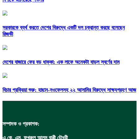
সরকারকে ব্যর্থ করতে দেশের বিরুদ্ধে একটি দল চক্রান্ত করছে বলেছেন
রিজভী
দেশের বাজারে ফের বড় ধাক্কা: এক লাফে অনেকটা বাড়ল স্বর্ণের দাম
বিচার প্রক্রিয়া শুরু: হাছান-নওফেলসহ ২২ আসামির বিরুদ্ধে সাক্ষ্যগ্রহণ আজ
সম্পাদক ও প্রকাশক:
এ.কে. এম. ফখরুল আলম বাপ্পী চৌধুরী