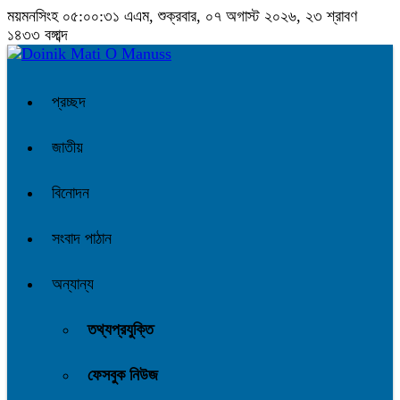
ময়মনসিংহ
০৫:০০:৩১ এএম
, শুক্রবার, ০৭ অগাস্ট ২০২৬, ২৩ শ্রাবণ
১৪৩৩ বঙ্গাব্দ
প্রচ্ছদ
জাতীয়
বিনোদন
সংবাদ পাঠান
অন্যান্য
তথ্যপ্রযুক্তি
ফেসবুক নিউজ