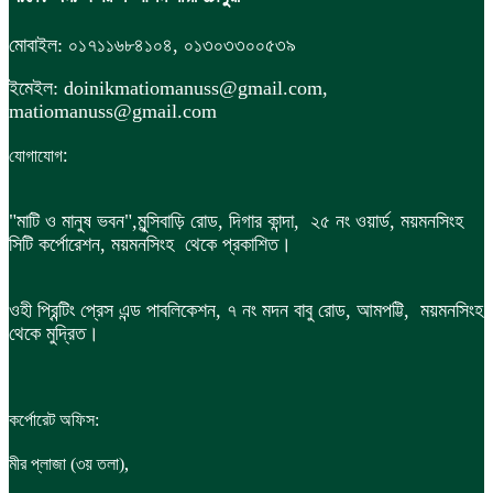
মোবাইল: ০১৭১১৬৮৪১০৪, ০১৩০৩৩০০৫৩৯
ইমেইল: doinikmatiomanuss@gmail.com,
matiomanuss@gmail.com
:
যোগাযোগ
"মাটি ও মানুষ ভবন",
মুন্সিবাড়ি রোড,
দিগার কান্দা, ২৫ নং ওয়ার্ড, ময়মনসিংহ
সিটি কর্পোরেশন, ময়মনসিংহ থেকে প্রকাশিত।
ওহী প্রিন্টিং প্রেস এন্ড পাবলিকেশন, ৭ নং মদন বাবু রোড, আমপট্টি, ময়মনসিংহ
থেকে মুদ্রিত।
কর্পোরেট অফিস:
,
মীর প্লাজা (৩য় তলা)