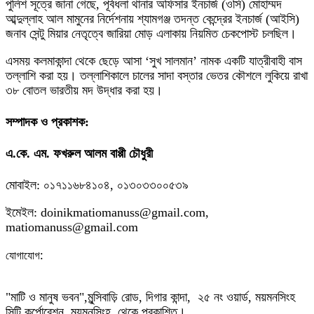
পুলিশ সূত্রে জানা গেছে, পূর্বধলা থানার অফিসার ইনচার্জ (ওসি) মোহাম্মদ
আব্দুল্লাহ আল মামুনের নির্দেশনায় শ্যামগঞ্জ তদন্ত কেন্দ্রের ইনচার্জ (আইসি)
জনাব সেন্টু মিয়ার নেতৃত্বে জারিয়া মোড় এলাকায় নিয়মিত চেকপোস্ট চলছিল।
এসময় কলমাকান্দা থেকে ছেড়ে আসা ‘সুখ সালমান’ নামক একটি যাত্রীবাহী বাস
তল্লাশি করা হয়। তল্লাশিকালে চালের সাদা বস্তার ভেতর কৌশলে লুকিয়ে রাখা
৩৮ বোতল ভারতীয় মদ উদ্ধার করা হয়।
সম্পাদক ও প্রকাশক:
এ.কে. এম. ফখরুল আলম বাপ্পী চৌধুরী
মোবাইল: ০১৭১১৬৮৪১০৪, ০১৩০৩৩০০৫৩৯
ইমেইল: doinikmatiomanuss@gmail.com,
matiomanuss@gmail.com
:
যোগাযোগ
"মাটি ও মানুষ ভবন",
মুন্সিবাড়ি রোড,
দিগার কান্দা, ২৫ নং ওয়ার্ড, ময়মনসিংহ
সিটি কর্পোরেশন, ময়মনসিংহ থেকে প্রকাশিত।