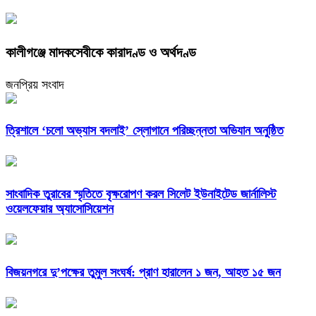
কালীগঞ্জে মাদকসেবীকে কারাদণ্ড ও অর্থদণ্ড
জনপ্রিয় সংবাদ
‎ত্রিশালে ‘চলো অভ্যাস বদলাই’ স্লোগানে পরিচ্ছন্নতা অভিযান অনুষ্ঠিত
সাংবাদিক তুরাবের স্মৃতিতে বৃক্ষরোপণ করল সিলেট ইউনাইটেড জার্নালিস্ট
ওয়েলফেয়ার অ্যাসোসিয়েশন
বিজয়নগরে দু’পক্ষের তুমুল সংঘর্ষ: প্রাণ হারালেন ১ জন, আহত ১৫ জন