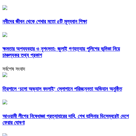
নবীদের জীবন থেকে শেখার মতো ৫টি মূল্যবান শিক্ষা
ক্ষমতার অপব্যবহার ও নৃশংসতা: জুলাই গণহত্যায় পুলিশের ভূমিকা নিয়ে
চাঞ্চল্যকর তথ্য প্রকাশ
সর্বশেষ সংবাদ
‎ত্রিশালে ‘চলো অভ্যাস বদলাই’ স্লোগানে পরিচ্ছন্নতা অভিযান অনুষ্ঠিত
আওয়ামী লীগের নিষেধাজ্ঞা প্রত্যাহারের দাবি, শেখ হাসিনার ডিসেম্বরেই দেশে
ফেরার ঘোষণা