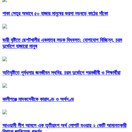
পাকা সেতুর অভাবে ৫০ হাজার মানুষের ভরসা নড়বড়ে কাঠের সাঁকো
ভারী বৃষ্টিতে ছেপটখালীর একমাত্র সড়ক বিধ্বস্ত: যোগাযোগ বিচ্ছিন্ন, চরম
দুর্ভোগে হাজারো মানুষ
অতিবৃষ্টিতে পূর্বধলায় জনজীবন স্থবির, চরম দুর্ভোগে শ্রমজীবী ও শিক্ষার্থীরা
কালীগঞ্জে মাদকসেবীকে কারাদণ্ড ও অর্থদণ্ড
আওয়ামী লীগ আমলে এক তৃতীয়াংশ অর্থ লোপাট হওয়ায় ২ কোটি আমানতকারী
বিপাকে জানিয়েছে গভর্নর