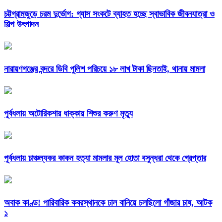
চট্টগ্রামজুড়ে চরম দুর্ভোগ: গ্যাস সংকটে ব্যাহত হচ্ছে স্বাভাবিক জীবনযাত্রা ও
শিল্প উৎপাদন
নারায়ণগঞ্জের বন্দরে ডিবি পুলিশ পরিচয়ে ১৮ লাখ টাকা ছিনতাই, থানায় মামলা
পূর্বধলায় অটোরিকশার ধাক্কায় শিশুর করুণ মৃত্যু
পূর্বধলায় চাঞ্চল্যকর কাকন হত্যা মামলার মূল হোতা বসুন্ধরা থেকে গ্রেপ্তার
অবাক কাণ্ড! পারিবারিক কবরস্থানকে ঢাল বানিয়ে চলছিলো গাঁজার চাষ, আটক
১