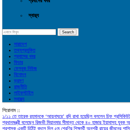
প্রবাসের খবর
স্বাস্থ্য
সারাদেশ
তথ্যপ্রযুক্তি
প্রবাসের খবর
ফিচার
ফেসবুক নিউজ
বিনোদন
ভ্রমণ
রাজনীতি
লাইফস্টাইল
স্বাস্থ্য
শিরোনাম ::
১/১১ তে তারেক রহমানকে ‘আয়নাঘরে’ বন্দি রাখা হয়েছিল বললেন চিফ প্রসিকি
প্রধানমন্ত্রী বলেছেন রিজভী
মিয়ানমার সীমান্ত থেকে ৪০ হাজার ইয়াবাসহ যুবক
প্রশাসক
একটি চিঠিই বদলে দিল ৫ম শ্রেণির শিক্ষার্থী অনুশ্রী রায়ের জীবনের
শাস্