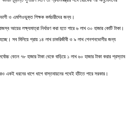
মিটি চূড়ান্ত সুপারিশ দিলে তা প্রধানমন্ত্রীর সঙ্গে বৈঠকের পর অনুমোদনের
শনভোগী ও এমপিওভুক্ত শিক্ষক কর্মচারীদের জন্য।
জস্ব আয়ের লক্ষ্যমাত্রা নির্ধারণ করা হতে পারে ৬ লাখ ৩০ হাজার কোটি টাকা।
য় হচ্ছে। সব মিলিয়ে প্রায় ১৪ লাখ চাকরিজীবী ও ৯ লাখ পেনশনভোগীর জন্য
্বোচ্চ বেতন ৭৮ হাজার টাকা থেকে বাড়িয়ে ১ লাখ ৬০ হাজার টাকা করার প্রস্তাব
ারও একই ধরনের ধাপে ধাপে বাস্তবায়নের পথেই হাঁটতে পারে সরকার।