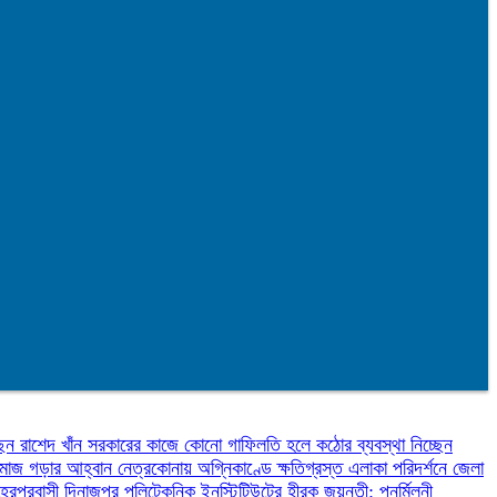
েন রাশেদ খাঁন
সরকারের কাজে কোনো গাফিলতি হলে কঠোর ব্যবস্থা নিচ্ছেন
 সমাজ গড়ার আহ্বান
নেত্রকোনায় অগ্নিকাণ্ডে ক্ষতিগ্রস্ত এলাকা পরিদর্শনে জেলা
হেরপুরবাসী
দিনাজপুর পলিটেকনিক ইনস্টিটিউটের হীরক জয়ন্তী: পুনর্মিলনী