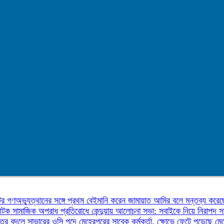
উটর
গণঅভ্যুত্থানের সঙ্গে প্রথম বেইমানি করেন জামায়াত আমির বলে মন্তব্য করেছ
 আটক
সামাজিক অপরাধ প্রতিরোধে কেন্দুয়ায় আলোচনা সভা: সবাইকে নিয়ে নিরাপদ
তির বদলে সাভারের ওসি পদে মেহেরপুরের সাবেক কর্মকর্তা, ক্ষোভে ফেটে পড়েছে মে