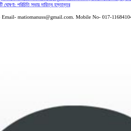
গ কমিটি ঘোষণা: পরিচিতি সভায় দায়িত্ব হস্তান্তর
গাযোগঃ- Email- matiomanuss@gmail.com. Mobile No- 017-116841