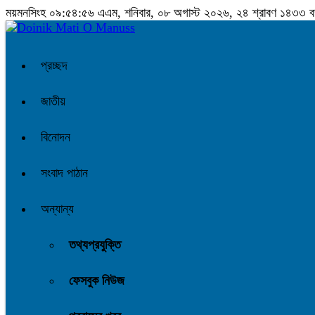
ময়মনসিংহ
০৯:৫৪:৫৭ এএম
, শনিবার, ০৮ অগাস্ট ২০২৬, ২৪ শ্রাবণ ১৪৩৩ বঙ্গা
প্রচ্ছদ
জাতীয়
বিনোদন
সংবাদ পাঠান
অন্যান্য
তথ্যপ্রযুক্তি
ফেসবুক নিউজ