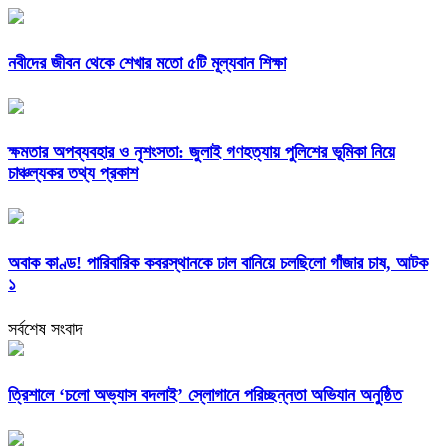
নবীদের জীবন থেকে শেখার মতো ৫টি মূল্যবান শিক্ষা
ক্ষমতার অপব্যবহার ও নৃশংসতা: জুলাই গণহত্যায় পুলিশের ভূমিকা নিয়ে
চাঞ্চল্যকর তথ্য প্রকাশ
অবাক কাণ্ড! পারিবারিক কবরস্থানকে ঢাল বানিয়ে চলছিলো গাঁজার চাষ, আটক
১
সর্বশেষ সংবাদ
‎ত্রিশালে ‘চলো অভ্যাস বদলাই’ স্লোগানে পরিচ্ছন্নতা অভিযান অনুষ্ঠিত