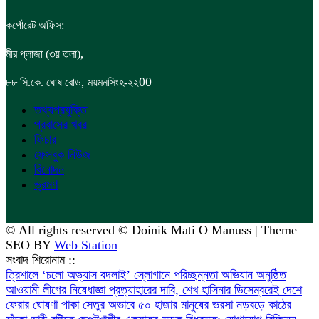
কর্পোরেট অফিস:
,
মীর প্লাজা (৩য় তলা)
,
00
৮৮
সি.কে. ঘোষ রোড
ময়মনসিংহ-২২
তথ্যপ্রযুক্তি
প্রবাসের খবর
ফিচার
ফেসবুক নিউজ
বিনোদন
ভ্রমণ
© All rights reserved © Doinik Mati O Manuss | Theme
SEO BY
Web Station
সংবাদ শিরোনাম ::
‎ত্রিশালে ‘চলো অভ্যাস বদলাই’ স্লোগানে পরিচ্ছন্নতা অভিযান অনুষ্ঠিত
আওয়ামী লীগের নিষেধাজ্ঞা প্রত্যাহারের দাবি, শেখ হাসিনার ডিসেম্বরেই দেশে
ফেরার ঘোষণা
পাকা সেতুর অভাবে ৫০ হাজার মানুষের ভরসা নড়বড়ে কাঠের