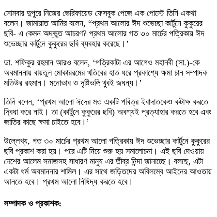
সোমবার দুপুরে নিজের ভেরিফায়েড ফেসবুক পেজে এক পোস্টে তিনি একথা
বলেন। জামায়াত আমির বলেন, “প্রথম আলোর ঈদ শুভেচ্ছা কার্টুনে কুকুরের
ছবি- এ কেমন অদ্ভুত আচরণ? প্রথম আলোর গত ৩০ মার্চের পত্রিকায় ঈদ
শুভেচ্ছার কার্টুনে কুকুরের ছবি ব্যবহার করেছে।’
ডা. শফিকুর রহমান আরও বলেন, ‘পত্রিকাটা এর আগেও মহানবী (সা.)-কে
অবমাননায় বায়তুল মোকাররমের খতিবের হাত ধরে প্রকাশ্যে ক্ষমা চান সম্পাদক
মতিউর রহমান। মনোভাব ও দৃষ্টিভঙ্গি খুবই জঘন্য।’
তিনি বলেন, ‘প্রথম আলো ঈদের মত একটি পবিত্র ইবাদাতকেও কটাক্ষ করতে
দ্বিধা করে নাই। তা (কার্টুনে কুকুরের ছবি) অবশ্যই প্রত্যাহার করতে হবে এবং
জাতির কাছে ক্ষমা চাইতে হবে।’
উল্লেখ্য, গত ৩০ মার্চের প্রথম আলো পত্রিকায় ঈদ শুভেচ্ছার কার্টুনে কুকুরের
ছবি প্রকাশ করা হয়। পরে এটি নিয়ে শুরু হয় সমালোচনা। এই ছবি দেওয়ায়
দেশের আলেম সমাজসহ সাধারণ মানুষ এর তীব্র নিন্দা জানাচ্ছে। বলছে, এটা
একটা ধর্ম অবমাননার শামিল। এর সাথে জড়িতদের অবিলম্বে আইনের আওতায়
আনতে হবে। প্রথম আলো নিষিদ্ধ করতে হবে।
সম্পাদক ও প্রকাশক: