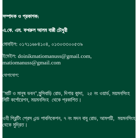
সম্পাদক ও প্রকাশক:
এ.কে. এম. ফখরুল আলম বাপ্পী চৌধুরী
মোবাইল: ০১৭১১৬৮৪১০৪, ০১৩০৩৩০০৫৩৯
ইমেইল: doinikmatiomanuss@gmail.com,
matiomanuss@gmail.com
:
যোগাযোগ
"মাটি ও মানুষ ভবন",
মুন্সিবাড়ি রোড,
দিগার কান্দা, ২৫ নং ওয়ার্ড, ময়মনসিংহ
সিটি কর্পোরেশন, ময়মনসিংহ থেকে প্রকাশিত।
ওহী প্রিন্টিং প্রেস এন্ড পাবলিকেশন, ৭ নং মদন বাবু রোড, আমপট্টি, ময়মনসিংহ
থেকে মুদ্রিত।