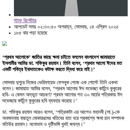
স্টাফ রির্পোটার
আপডেট সময় ০২:৩০:৫০ অপরাহ্ন, সোমবার, ১৪ এপ্রিল ২০২৫
১৮৫ বার পড়া হয়েছে
‘প্রথম আলোকে’ জাতির কাছে ক্ষমা চাইতে বললেন বাংলাদেশ জামায়াতে
ইসলামীর আমির ডা. শফিকুর রহমান। তিনি বলেন, ‘প্রথম আলো ঈদের মত
একটি পবিত্র ইবাদাতকেও কটাক্ষ করতে দ্বিধা করে নাই।’
সোমবার দুপুরে নিজের ভেরিফায়েড ফেসবুক পেজে এক পোস্টে তিনি একথা
বলেন। জামায়াত আমির বলেন, “প্রথম আলোর ঈদ শুভেচ্ছা কার্টুনে কুকুরের
ছবি- এ কেমন অদ্ভুত আচরণ? প্রথম আলোর গত ৩০ মার্চের পত্রিকায় ঈদ
শুভেচ্ছার কার্টুনে কুকুরের ছবি ব্যবহার করেছে।’
ডা. শফিকুর রহমান আরও বলেন, ‘পত্রিকাটা এর আগেও মহানবী (সা.)-কে
অবমাননায় বায়তুল মোকাররমের খতিবের হাত ধরে প্রকাশ্যে ক্ষমা চান সম্পাদক
মতিউর রহমান। মনোভাব ও দৃষ্টিভঙ্গি খুবই জঘন্য।’