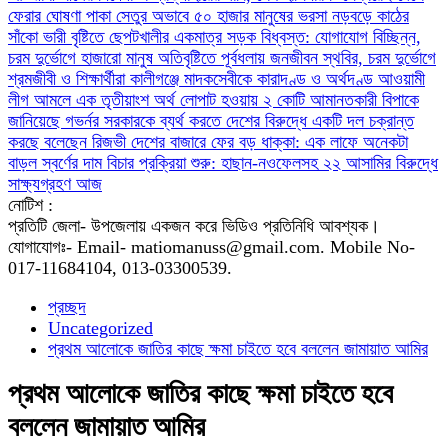
ফেরার ঘোষণা
পাকা সেতুর অভাবে ৫০ হাজার মানুষের ভরসা নড়বড়ে কাঠের
সাঁকো
ভারী বৃষ্টিতে ছেপটখালীর একমাত্র সড়ক বিধ্বস্ত: যোগাযোগ বিচ্ছিন্ন,
চরম দুর্ভোগে হাজারো মানুষ
অতিবৃষ্টিতে পূর্বধলায় জনজীবন স্থবির, চরম দুর্ভোগে
শ্রমজীবী ও শিক্ষার্থীরা
কালীগঞ্জে মাদকসেবীকে কারাদণ্ড ও অর্থদণ্ড
আওয়ামী
লীগ আমলে এক তৃতীয়াংশ অর্থ লোপাট হওয়ায় ২ কোটি আমানতকারী বিপাকে
জানিয়েছে গভর্নর
সরকারকে ব্যর্থ করতে দেশের বিরুদ্ধে একটি দল চক্রান্ত
করছে বলেছেন রিজভী
দেশের বাজারে ফের বড় ধাক্কা: এক লাফে অনেকটা
বাড়ল স্বর্ণের দাম
বিচার প্রক্রিয়া শুরু: হাছান-নওফেলসহ ২২ আসামির বিরুদ্ধে
সাক্ষ্যগ্রহণ আজ
নোটিশ :
প্রতিটি জেলা- উপজেলায় একজন করে ভিডিও প্রতিনিধি আবশ্যক।
যোগাযোগঃ- Email- matiomanuss@gmail.com. Mobile No-
017-11684104, 013-03300539.
প্রচ্ছদ
Uncategorized
প্রথম আলোকে জাতির কাছে ক্ষমা চাইতে হবে বললেন জামায়াত আমির
প্রথম আলোকে জাতির কাছে ক্ষমা চাইতে হবে
বললেন জামায়াত আমির