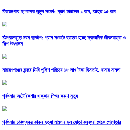
বিজয়নগরে দু’পক্ষের তুমুল সংঘর্ষ: প্রাণ হারালেন ১ জন, আহত ১৫ জন
চট্টগ্রামজুড়ে চরম দুর্ভোগ: গ্যাস সংকটে ব্যাহত হচ্ছে স্বাভাবিক জীবনযাত্রা ও
শিল্প উৎপাদন
নারায়ণগঞ্জের বন্দরে ডিবি পুলিশ পরিচয়ে ১৮ লাখ টাকা ছিনতাই, থানায় মামলা
পূর্বধলায় অটোরিকশার ধাক্কায় শিশুর করুণ মৃত্যু
পূর্বধলায় চাঞ্চল্যকর কাকন হত্যা মামলার মূল হোতা বসুন্ধরা থেকে গ্রেপ্তার