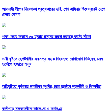
আওয়ামী লীগের নিষেধাজ্ঞা প্রত্যাহারের দাবি, শেখ হাসিনার ডিসেম্বরেই দেশে
ফেরার ঘোষণা
পাকা সেতুর অভাবে ৫০ হাজার মানুষের ভরসা নড়বড়ে কাঠের সাঁকো
ভারী বৃষ্টিতে ছেপটখালীর একমাত্র সড়ক বিধ্বস্ত: যোগাযোগ বিচ্ছিন্ন, চরম
দুর্ভোগে হাজারো মানুষ
অতিবৃষ্টিতে পূর্বধলায় জনজীবন স্থবির, চরম দুর্ভোগে শ্রমজীবী ও শিক্ষার্থীরা
কালীগঞ্জে মাদকসেবীকে কারাদণ্ড ও অর্থদণ্ড