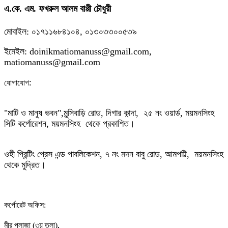
এ.কে. এম. ফখরুল আলম বাপ্পী চৌধুরী
মোবাইল: ০১৭১১৬৮৪১০৪, ০১৩০৩৩০০৫৩৯
ইমেইল: doinikmatiomanuss@gmail.com,
matiomanuss@gmail.com
:
যোগাযোগ
"মাটি ও মানুষ ভবন",
মুন্সিবাড়ি রোড,
দিগার কান্দা, ২৫ নং ওয়ার্ড, ময়মনসিংহ
সিটি কর্পোরেশন, ময়মনসিংহ থেকে প্রকাশিত।
ওহী প্রিন্টিং প্রেস এন্ড পাবলিকেশন, ৭ নং মদন বাবু রোড, আমপট্টি, ময়মনসিংহ
থেকে মুদ্রিত।
কর্পোরেট অফিস:
,
মীর প্লাজা (৩য় তলা)