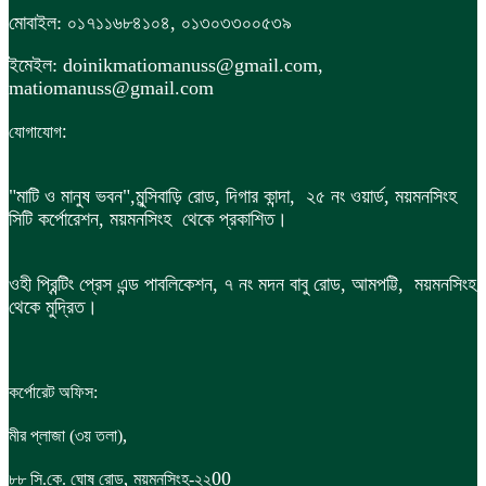
মোবাইল: ০১৭১১৬৮৪১০৪, ০১৩০৩৩০০৫৩৯
ইমেইল: doinikmatiomanuss@gmail.com,
matiomanuss@gmail.com
:
যোগাযোগ
"মাটি ও মানুষ ভবন",
মুন্সিবাড়ি রোড,
দিগার কান্দা, ২৫ নং ওয়ার্ড, ময়মনসিংহ
সিটি কর্পোরেশন, ময়মনসিংহ থেকে প্রকাশিত।
ওহী প্রিন্টিং প্রেস এন্ড পাবলিকেশন, ৭ নং মদন বাবু রোড, আমপট্টি, ময়মনসিংহ
থেকে মুদ্রিত।
কর্পোরেট অফিস:
,
মীর প্লাজা (৩য় তলা)
,
00
৮৮
সি.কে. ঘোষ রোড
ময়মনসিংহ-২২