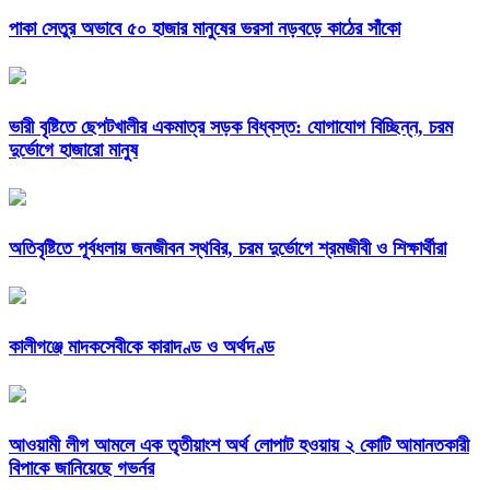
পাকা সেতুর অভাবে ৫০ হাজার মানুষের ভরসা নড়বড়ে কাঠের সাঁকো
ভারী বৃষ্টিতে ছেপটখালীর একমাত্র সড়ক বিধ্বস্ত: যোগাযোগ বিচ্ছিন্ন, চরম
দুর্ভোগে হাজারো মানুষ
অতিবৃষ্টিতে পূর্বধলায় জনজীবন স্থবির, চরম দুর্ভোগে শ্রমজীবী ও শিক্ষার্থীরা
কালীগঞ্জে মাদকসেবীকে কারাদণ্ড ও অর্থদণ্ড
আওয়ামী লীগ আমলে এক তৃতীয়াংশ অর্থ লোপাট হওয়ায় ২ কোটি আমানতকারী
বিপাকে জানিয়েছে গভর্নর