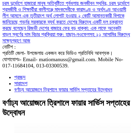
চরম দুর্ভোগে হাজারো মানুষ
অতিবৃষ্টিতে পূর্বধলায় জনজীবন স্থবির, চরম দুর্ভোগে
শ্রমজীবী ও শিক্ষার্থীরা
কালীগঞ্জে মাদকসেবীকে কারাদণ্ড ও অর্থদণ্ড
আওয়ামী
লীগ আমলে এক তৃতীয়াংশ অর্থ লোপাট হওয়ায় ২ কোটি আমানতকারী বিপাকে
জানিয়েছে গভর্নর
সরকারকে ব্যর্থ করতে দেশের বিরুদ্ধে একটি দল চক্রান্ত
করছে বলেছেন রিজভী
দেশের বাজারে ফের বড় ধাক্কা: এক লাফে অনেকটা
বাড়ল স্বর্ণের দাম
বিচার প্রক্রিয়া শুরু: হাছান-নওফেলসহ ২২ আসামির বিরুদ্ধে
সাক্ষ্যগ্রহণ আজ
নোটিশ :
প্রতিটি জেলা- উপজেলায় একজন করে ভিডিও প্রতিনিধি আবশ্যক।
যোগাযোগঃ- Email- matiomanuss@gmail.com. Mobile No-
017-11684104, 013-03300539.
প্রচ্ছদ
সারাদেশ
বর্ণাঢ্য আয়োজনে ত্রিশালে ফায়ার সার্ভিস সপ্তাহের উদ্বোধন
বর্ণাঢ্য আয়োজনে ত্রিশালে ফায়ার সার্ভিস সপ্তাহের
উদ্বোধন