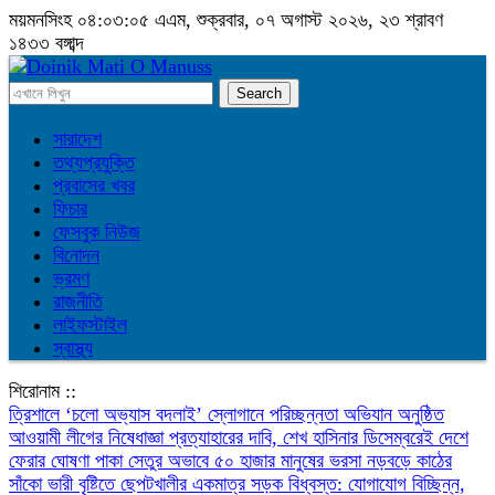
ময়মনসিংহ
০৪:০৩:০৬ এএম
, শুক্রবার, ০৭ অগাস্ট ২০২৬, ২৩ শ্রাবণ
১৪৩৩ বঙ্গাব্দ
সারাদেশ
তথ্যপ্রযুক্তি
প্রবাসের খবর
ফিচার
ফেসবুক নিউজ
বিনোদন
ভ্রমণ
রাজনীতি
লাইফস্টাইল
স্বাস্থ্য
শিরোনাম ::
‎ত্রিশালে ‘চলো অভ্যাস বদলাই’ স্লোগানে পরিচ্ছন্নতা অভিযান অনুষ্ঠিত
আওয়ামী লীগের নিষেধাজ্ঞা প্রত্যাহারের দাবি, শেখ হাসিনার ডিসেম্বরেই দেশে
ফেরার ঘোষণা
পাকা সেতুর অভাবে ৫০ হাজার মানুষের ভরসা নড়বড়ে কাঠের
সাঁকো
ভারী বৃষ্টিতে ছেপটখালীর একমাত্র সড়ক বিধ্বস্ত: যোগাযোগ বিচ্ছিন্ন,