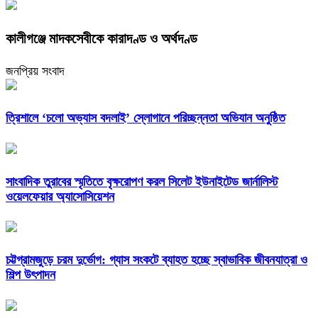
কালীগঞ্জে মাদকসেবীকে কারাদণ্ড ও অর্থদণ্ড
জনপ্রিয় সংবাদ
‎ত্রিশালে ‘চলো অভ্যাস বদলাই’ স্লোগানে পরিচ্ছন্নতা অভিযান অনুষ্ঠিত
সাংবাদিক তুরাবের স্মৃতিতে বৃক্ষরোপণ করল সিলেট ইউনাইটেড জার্নালিস্ট
ওয়েলফেয়ার অ্যাসোসিয়েশন
চট্টগ্রামজুড়ে চরম দুর্ভোগ: গ্যাস সংকটে ব্যাহত হচ্ছে স্বাভাবিক জীবনযাত্রা ও
শিল্প উৎপাদন