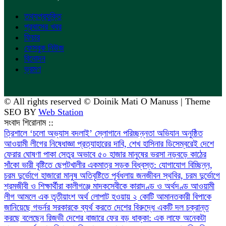
তথ্যপ্রযুক্তি
প্রবাসের খবর
ফিচার
ফেসবুক নিউজ
বিনোদন
ভ্রমণ
© All rights reserved © Doinik Mati O Manuss | Theme
SEO BY
Web Station
সংবাদ শিরোনাম ::
‎ত্রিশালে ‘চলো অভ্যাস বদলাই’ স্লোগানে পরিচ্ছন্নতা অভিযান অনুষ্ঠিত
আওয়ামী লীগের নিষেধাজ্ঞা প্রত্যাহারের দাবি, শেখ হাসিনার ডিসেম্বরেই দেশে
ফেরার ঘোষণা
পাকা সেতুর অভাবে ৫০ হাজার মানুষের ভরসা নড়বড়ে কাঠের
সাঁকো
ভারী বৃষ্টিতে ছেপটখালীর একমাত্র সড়ক বিধ্বস্ত: যোগাযোগ বিচ্ছিন্ন,
চরম দুর্ভোগে হাজারো মানুষ
অতিবৃষ্টিতে পূর্বধলায় জনজীবন স্থবির, চরম দুর্ভোগে
শ্রমজীবী ও শিক্ষার্থীরা
কালীগঞ্জে মাদকসেবীকে কারাদণ্ড ও অর্থদণ্ড
আওয়ামী
লীগ আমলে এক তৃতীয়াংশ অর্থ লোপাট হওয়ায় ২ কোটি আমানতকারী বিপাকে
জানিয়েছে গভর্নর
সরকারকে ব্যর্থ করতে দেশের বিরুদ্ধে একটি দল চক্রান্ত
করছে বলেছেন রিজভী
দেশের বাজারে ফের বড় ধাক্কা: এক লাফে অনেকটা