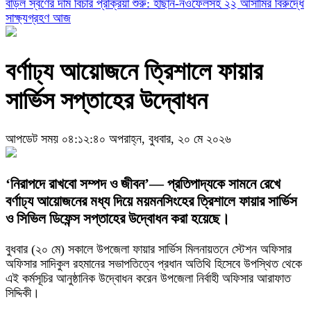
বাড়ল স্বর্ণের দাম
বিচার প্রক্রিয়া শুরু: হাছান-নওফেলসহ ২২ আসামির বিরুদ্ধে
সাক্ষ্যগ্রহণ আজ
বর্ণাঢ্য আয়োজনে ত্রিশালে ফায়ার
সার্ভিস সপ্তাহের উদ্বোধন
আপডেট সময় ০৪:১২:৪০ অপরাহ্ন, বুধবার, ২০ মে ২০২৬
‘নিরাপদে রাখবো সম্পদ ও জীবন’— প্রতিপাদ্যকে সামনে রেখে
বর্ণাঢ্য আয়োজনের মধ্য দিয়ে ময়মনসিংহের ত্রিশালে ফায়ার সার্ভিস
ও সিভিল ডিফেন্স সপ্তাহের উদ্বোধন করা হয়েছে।
বুধবার (২০ মে) সকালে উপজেলা ফায়ার সার্ভিস মিলনায়তনে স্টেশন অফিসার
অফিসার সাদিকুল রহমানের সভাপতিত্বে প্রধান অতিথি হিসেবে উপস্থিত থেকে
এই কর্মসূচির আনুষ্ঠানিক উদ্বোধন করেন উপজেলা নির্বাহী অফিসার আরাফাত
সিদ্দিকী।