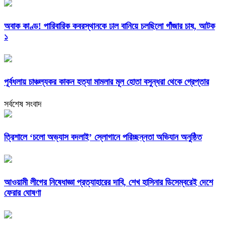
অবাক কাণ্ড! পারিবারিক কবরস্থানকে ঢাল বানিয়ে চলছিলো গাঁজার চাষ, আটক
১
পূর্বধলায় চাঞ্চল্যকর কাকন হত্যা মামলার মূল হোতা বসুন্ধরা থেকে গ্রেপ্তার
সর্বশেষ সংবাদ
‎ত্রিশালে ‘চলো অভ্যাস বদলাই’ স্লোগানে পরিচ্ছন্নতা অভিযান অনুষ্ঠিত
আওয়ামী লীগের নিষেধাজ্ঞা প্রত্যাহারের দাবি, শেখ হাসিনার ডিসেম্বরেই দেশে
ফেরার ঘোষণা