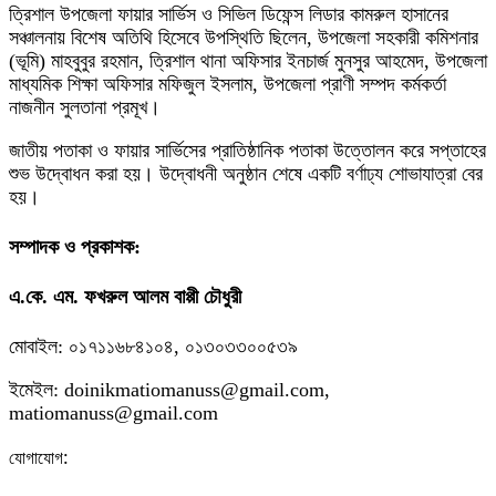
ত্রিশাল উপজেলা ফায়ার সার্ভিস ও সিভিল ডিফেন্স লিডার কামরুল হাসানের
সঞ্চালনায় বিশেষ অতিথি হিসেবে উপস্থিতি ছিলেন, উপজেলা সহকারী কমিশনার
(ভূমি) মাহবুবুর রহমান, ত্রিশাল থানা অফিসার ইনচার্জ মুনসুর আহমেদ, উপজেলা
মাধ্যমিক শিক্ষা অফিসার মফিজুল ইসলাম, উপজেলা প্রাণী সম্পদ কর্মকর্তা
নাজনীন সুলতানা প্রমূখ।
জাতীয় পতাকা ও ফায়ার সার্ভিসের প্রাতিষ্ঠানিক পতাকা উত্তোলন করে সপ্তাহের
শুভ উদ্বোধন করা হয়। উদ্বোধনী অনুষ্ঠান শেষে একটি বর্ণাঢ্য শোভাযাত্রা বের
হয়।
সম্পাদক ও প্রকাশক:
এ.কে. এম. ফখরুল আলম বাপ্পী চৌধুরী
মোবাইল: ০১৭১১৬৮৪১০৪, ০১৩০৩৩০০৫৩৯
ইমেইল: doinikmatiomanuss@gmail.com,
matiomanuss@gmail.com
:
যোগাযোগ