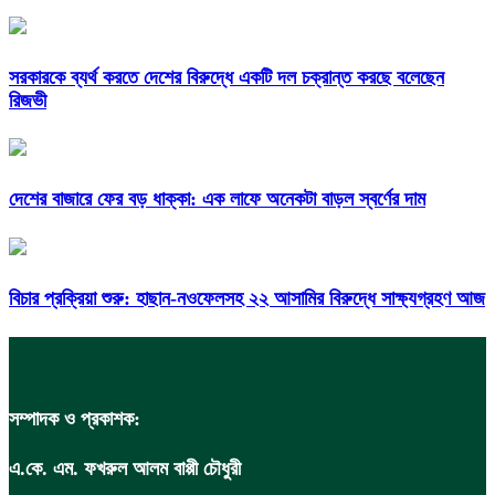
সরকারকে ব্যর্থ করতে দেশের বিরুদ্ধে একটি দল চক্রান্ত করছে বলেছেন
রিজভী
দেশের বাজারে ফের বড় ধাক্কা: এক লাফে অনেকটা বাড়ল স্বর্ণের দাম
বিচার প্রক্রিয়া শুরু: হাছান-নওফেলসহ ২২ আসামির বিরুদ্ধে সাক্ষ্যগ্রহণ আজ
সম্পাদক ও প্রকাশক:
এ.কে. এম. ফখরুল আলম বাপ্পী চৌধুরী