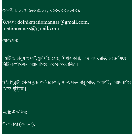
মোবাইল: ০১৭১১৬৮৪১০৪, ০১৩০৩৩০০৫৩৯
ইমেইল: doinikmatiomanuss@gmail.com,
matiomanuss@gmail.com
:
যোগাযোগ
"মাটি ও মানুষ ভবন",
মুন্সিবাড়ি রোড,
দিগার কান্দা, ২৫ নং ওয়ার্ড, ময়মনসিংহ
সিটি কর্পোরেশন, ময়মনসিংহ থেকে প্রকাশিত।
ওহী প্রিন্টিং প্রেস এন্ড পাবলিকেশন, ৭ নং মদন বাবু রোড, আমপট্টি, ময়মনসিংহ
থেকে মুদ্রিত।
কর্পোরেট অফিস:
,
মীর প্লাজা (৩য় তলা)