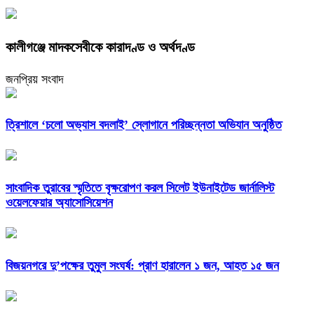
কালীগঞ্জে মাদকসেবীকে কারাদণ্ড ও অর্থদণ্ড
জনপ্রিয় সংবাদ
‎ত্রিশালে ‘চলো অভ্যাস বদলাই’ স্লোগানে পরিচ্ছন্নতা অভিযান অনুষ্ঠিত
সাংবাদিক তুরাবের স্মৃতিতে বৃক্ষরোপণ করল সিলেট ইউনাইটেড জার্নালিস্ট
ওয়েলফেয়ার অ্যাসোসিয়েশন
বিজয়নগরে দু’পক্ষের তুমুল সংঘর্ষ: প্রাণ হারালেন ১ জন, আহত ১৫ জন