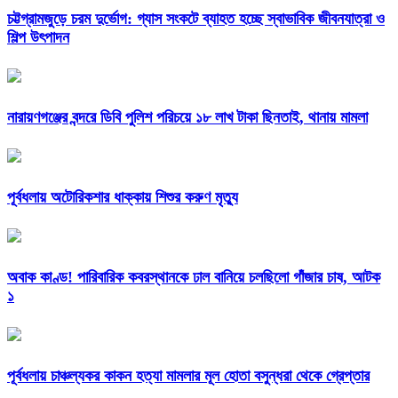
চট্টগ্রামজুড়ে চরম দুর্ভোগ: গ্যাস সংকটে ব্যাহত হচ্ছে স্বাভাবিক জীবনযাত্রা ও
শিল্প উৎপাদন
নারায়ণগঞ্জের বন্দরে ডিবি পুলিশ পরিচয়ে ১৮ লাখ টাকা ছিনতাই, থানায় মামলা
পূর্বধলায় অটোরিকশার ধাক্কায় শিশুর করুণ মৃত্যু
অবাক কাণ্ড! পারিবারিক কবরস্থানকে ঢাল বানিয়ে চলছিলো গাঁজার চাষ, আটক
১
পূর্বধলায় চাঞ্চল্যকর কাকন হত্যা মামলার মূল হোতা বসুন্ধরা থেকে গ্রেপ্তার