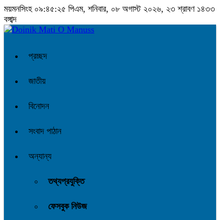
ময়মনসিংহ
০৯:৪৫:২৬ পিএম
, শনিবার, ০৮ অগাস্ট ২০২৬, ২৩ শ্রাবণ ১৪৩৩
বঙ্গাব্দ
প্রচ্ছদ
জাতীয়
বিনোদন
সংবাদ পাঠান
অন্যান্য
তথ্যপ্রযুক্তি
ফেসবুক নিউজ