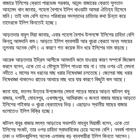
বাজারে ইলিশের ক্রেতা পারভেজ সরকার, আনন্দ বাজারের ক্রেতা সুলতান
আহমেদ খান জানায়, পহেলা বৈশাখে ইলিশ খাওয়াটা আমরা ঐতিহ্য হিসেবে
মানি। তাই দাম বেশি হলেও পরিবারের সদস্যদের চাহিদার কথা চিন্তা করে
তাদেরকে ইলিশ কিনতেই হচ্ছে।
আড়তদার বাবুল মিয়া জানায়, এবার পহেলা বৈশাখ উপলক্ষে ইলিশের চাহিদা বেশি
কিন্তু আমদানি কম। আড়তে ইলিশ ব্যবসায়ী আর খুচরা ক্রেতা অন্য সময়ের
তুলনায় অনেক বেশি। এ কারণে গত কয়েক দিন ধরে ইলিশের দাম বাড়ছে।
আরেক আড়তদার ইদ্রিস আলীকে আমদানি কমে যাওয়ার কারণ সম্পর্কে জিজ্ঞেস
করলে বলেন, একে তো এ মৌসুমে ইলিশ পাওয়া যায় না। তার ওপর এই মেঘনা
নদীতে ২ মাসের সব ধরনের মাছ ধরার নিষেধাজ্ঞা চলতেছে। জেলেরা মাছ ধরার
নিষেধাজ্ঞা থাকলেও রাতের আধারে মাছ ধরে যার কারণে কিছুটা কম আছে।
জানা যায়, মতলব উত্তর উপজেলার মেঘনা পাড়ের মাছের আড়ত ষাটনল বাবু
বাজার, দশানী, মোহনপুর, এখলাছপুর, আমিরাবাদ ও জনতা বাজার মাছের আড়তে
ইলিশের পাইকার ও খুচরা ক্রেতাদের ভিড়। এছাড়াও স্থানীয় মাছের বাজার
গুলোতেও ইলিশ বিক্রি হচ্ছে।
ষাটনল বাবুর বাজার মৎস্য আড়তের সভাপতি মাহবুব মিয়াজী বলেন, একে তো
ইলিশের সংকট, তার ওপর চাহিদা স্বাভাবিকের চেয়ে অনেক বেশি। নববর্ষ পালনে
ঢাকা ও দাউদকান্দিসহ অনেক এলাকার বড় ব্যবসায়ীরা ইলিশ কিনতে আসেন।