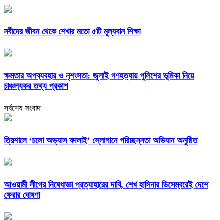
নবীদের জীবন থেকে শেখার মতো ৫টি মূল্যবান শিক্ষা
ক্ষমতার অপব্যবহার ও নৃশংসতা: জুলাই গণহত্যায় পুলিশের ভূমিকা নিয়ে
চাঞ্চল্যকর তথ্য প্রকাশ
সর্বশেষ সংবাদ
‎ত্রিশালে ‘চলো অভ্যাস বদলাই’ স্লোগানে পরিচ্ছন্নতা অভিযান অনুষ্ঠিত
আওয়ামী লীগের নিষেধাজ্ঞা প্রত্যাহারের দাবি, শেখ হাসিনার ডিসেম্বরেই দেশে
ফেরার ঘোষণা