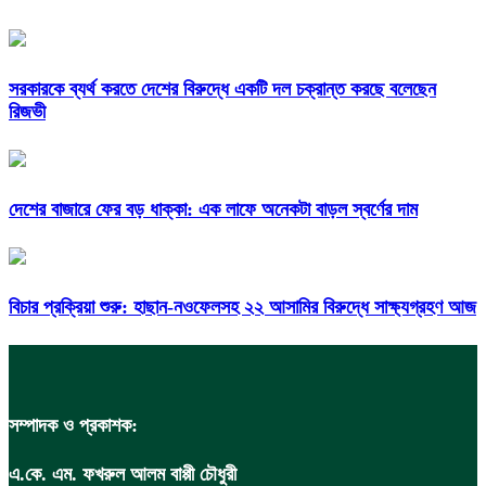
সরকারকে ব্যর্থ করতে দেশের বিরুদ্ধে একটি দল চক্রান্ত করছে বলেছেন
রিজভী
দেশের বাজারে ফের বড় ধাক্কা: এক লাফে অনেকটা বাড়ল স্বর্ণের দাম
বিচার প্রক্রিয়া শুরু: হাছান-নওফেলসহ ২২ আসামির বিরুদ্ধে সাক্ষ্যগ্রহণ আজ
সম্পাদক ও প্রকাশক:
এ.কে. এম. ফখরুল আলম বাপ্পী চৌধুরী