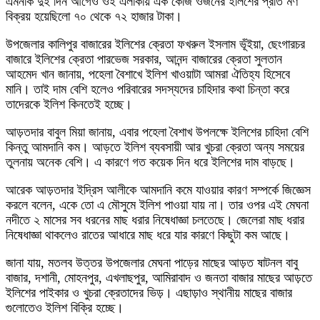
এমনকি দুই দিন আগেও ওই এলাকায় এক কেজি ওজনের ইলিশের প্রতি মণ
বিক্রয় হয়েছিলো ৭০ থেকে ৭২ হাজার টাকা।
উপজেলার কালিপুর বাজারের ইলিশের ক্রেতা ফখরুল ইসলাম ভূঁইয়া, ছেংগারচর
বাজারে ইলিশের ক্রেতা পারভেজ সরকার, আনন্দ বাজারের ক্রেতা সুলতান
আহমেদ খান জানায়, পহেলা বৈশাখে ইলিশ খাওয়াটা আমরা ঐতিহ্য হিসেবে
মানি। তাই দাম বেশি হলেও পরিবারের সদস্যদের চাহিদার কথা চিন্তা করে
তাদেরকে ইলিশ কিনতেই হচ্ছে।
আড়তদার বাবুল মিয়া জানায়, এবার পহেলা বৈশাখ উপলক্ষে ইলিশের চাহিদা বেশি
কিন্তু আমদানি কম। আড়তে ইলিশ ব্যবসায়ী আর খুচরা ক্রেতা অন্য সময়ের
তুলনায় অনেক বেশি। এ কারণে গত কয়েক দিন ধরে ইলিশের দাম বাড়ছে।
আরেক আড়তদার ইদ্রিস আলীকে আমদানি কমে যাওয়ার কারণ সম্পর্কে জিজ্ঞেস
করলে বলেন, একে তো এ মৌসুমে ইলিশ পাওয়া যায় না। তার ওপর এই মেঘনা
নদীতে ২ মাসের সব ধরনের মাছ ধরার নিষেধাজ্ঞা চলতেছে। জেলেরা মাছ ধরার
নিষেধাজ্ঞা থাকলেও রাতের আধারে মাছ ধরে যার কারণে কিছুটা কম আছে।
জানা যায়, মতলব উত্তর উপজেলার মেঘনা পাড়ের মাছের আড়ত ষাটনল বাবু
বাজার, দশানী, মোহনপুর, এখলাছপুর, আমিরাবাদ ও জনতা বাজার মাছের আড়তে
ইলিশের পাইকার ও খুচরা ক্রেতাদের ভিড়। এছাড়াও স্থানীয় মাছের বাজার
গুলোতেও ইলিশ বিক্রি হচ্ছে।