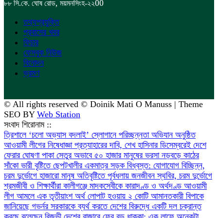
,
00
৮৮
সি.কে. ঘোষ রোড
ময়মনসিংহ-২২
তথ্যপ্রযুক্তি
প্রবাসের খবর
ফিচার
ফেসবুক নিউজ
বিনোদন
ভ্রমণ
© All rights reserved © Doinik Mati O Manuss | Theme
SEO BY
Web Station
সংবাদ শিরোনাম ::
‎ত্রিশালে ‘চলো অভ্যাস বদলাই’ স্লোগানে পরিচ্ছন্নতা অভিযান অনুষ্ঠিত
আওয়ামী লীগের নিষেধাজ্ঞা প্রত্যাহারের দাবি, শেখ হাসিনার ডিসেম্বরেই দেশে
ফেরার ঘোষণা
পাকা সেতুর অভাবে ৫০ হাজার মানুষের ভরসা নড়বড়ে কাঠের
সাঁকো
ভারী বৃষ্টিতে ছেপটখালীর একমাত্র সড়ক বিধ্বস্ত: যোগাযোগ বিচ্ছিন্ন,
চরম দুর্ভোগে হাজারো মানুষ
অতিবৃষ্টিতে পূর্বধলায় জনজীবন স্থবির, চরম দুর্ভোগে
শ্রমজীবী ও শিক্ষার্থীরা
কালীগঞ্জে মাদকসেবীকে কারাদণ্ড ও অর্থদণ্ড
আওয়ামী
লীগ আমলে এক তৃতীয়াংশ অর্থ লোপাট হওয়ায় ২ কোটি আমানতকারী বিপাকে
জানিয়েছে গভর্নর
সরকারকে ব্যর্থ করতে দেশের বিরুদ্ধে একটি দল চক্রান্ত
করছে বলেছেন রিজভী
দেশের বাজারে ফের বড় ধাক্কা: এক লাফে অনেকটা