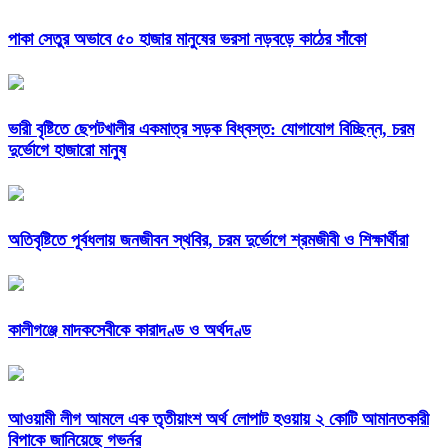
পাকা সেতুর অভাবে ৫০ হাজার মানুষের ভরসা নড়বড়ে কাঠের সাঁকো
ভারী বৃষ্টিতে ছেপটখালীর একমাত্র সড়ক বিধ্বস্ত: যোগাযোগ বিচ্ছিন্ন, চরম
দুর্ভোগে হাজারো মানুষ
অতিবৃষ্টিতে পূর্বধলায় জনজীবন স্থবির, চরম দুর্ভোগে শ্রমজীবী ও শিক্ষার্থীরা
কালীগঞ্জে মাদকসেবীকে কারাদণ্ড ও অর্থদণ্ড
আওয়ামী লীগ আমলে এক তৃতীয়াংশ অর্থ লোপাট হওয়ায় ২ কোটি আমানতকারী
বিপাকে জানিয়েছে গভর্নর