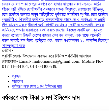
ফেরার ঘোষণা
পাকা সেতুর অভাবে ৫০ হাজার মানুষের ভরসা নড়বড়ে কাঠের
সাঁকো
ভারী বৃষ্টিতে ছেপটখালীর একমাত্র সড়ক বিধ্বস্ত: যোগাযোগ বিচ্ছিন্ন,
চরম দুর্ভোগে হাজারো মানুষ
অতিবৃষ্টিতে পূর্বধলায় জনজীবন স্থবির, চরম দুর্ভোগে
শ্রমজীবী ও শিক্ষার্থীরা
কালীগঞ্জে মাদকসেবীকে কারাদণ্ড ও অর্থদণ্ড
আওয়ামী
লীগ আমলে এক তৃতীয়াংশ অর্থ লোপাট হওয়ায় ২ কোটি আমানতকারী বিপাকে
জানিয়েছে গভর্নর
সরকারকে ব্যর্থ করতে দেশের বিরুদ্ধে একটি দল চক্রান্ত
করছে বলেছেন রিজভী
দেশের বাজারে ফের বড় ধাক্কা: এক লাফে অনেকটা
বাড়ল স্বর্ণের দাম
বিচার প্রক্রিয়া শুরু: হাছান-নওফেলসহ ২২ আসামির বিরুদ্ধে
সাক্ষ্যগ্রহণ আজ
নোটিশ :
প্রতিটি জেলা- উপজেলায় একজন করে ভিডিও প্রতিনিধি আবশ্যক।
যোগাযোগঃ- Email- matiomanuss@gmail.com. Mobile No-
017-11684104, 013-03300539.
প্রচ্ছদ
সারাদেশ
বর্ষবরণে লক্ষ টাকা ১ মণ ইলিশের দাম
বর্ষবরণে লক্ষ টাকা ১ মণ ইলিশের দাম