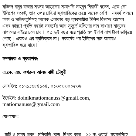
ষাটনল বাবুর বাজার মৎস্য আড়তের সভাপতি মাহবুব মিয়াজী বলেন, একে তো
ইলিশের সংকট, তার ওপর চাহিদা স্বাভাবিকের চেয়ে অনেক বেশি। নববর্ষ পালনে
ঢাকা ও দাউদকান্দিসহ অনেক এলাকার বড় ব্যবসায়ীরা ইলিশ কিনতে আসেন।
এসব কারণে প্রতি বছরই নববর্ষের আগ মুহূর্তে ইলিশের দাম সাধারণ মানুষের
নাগালের বাইরে চলে চায়। গত দুই বছর ধরে প্রতি মণ ইলিশ লাখ টাকা ছাড়িয়ে
গেছে। এবারও এর ব্যতিক্রম না। নববর্ষের পর ইলিশের দাম আবারও
স্বাভাবিক হয়ে যাবে।
সম্পাদক ও প্রকাশক:
এ.কে. এম. ফখরুল আলম বাপ্পী চৌধুরী
মোবাইল: ০১৭১১৬৮৪১০৪, ০১৩০৩৩০০৫৩৯
ইমেইল: doinikmatiomanuss@gmail.com,
matiomanuss@gmail.com
:
যোগাযোগ
"মাটি ও মানুষ ভবন",
মুন্সিবাড়ি রোড,
দিগার কান্দা, ২৫ নং ওয়ার্ড, ময়মনসিংহ