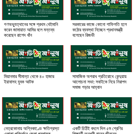
গণঅভ্যুত্থানের সঙ্গে প্রথম বেইমানি
সরকারের কাজে কোনো গাফিলতি হলে
করেন জামায়াত আমির বলে মন্তব্য
কঠোর ব্যবস্থা নিচ্ছেন প্রধানমন্ত্রী
করেছেন রাশেদ খাঁন
বলেছেন রিজভী
মিয়ানমার সীমান্ত থেকে ৪০ হাজার
সামাজিক অপরাধ প্রতিরোধে কেন্দুয়ায়
ইয়াবাসহ যুবক আটক
আলোচনা সভা: সবাইকে নিয়ে নিরাপদ
সমাজ গড়ার আহ্বান
নেত্রকোনায় অগ্নিকাণ্ডে ক্ষতিগ্রস্ত
একটি চিঠিই বদলে দিল ৫ম শ্রেণির
এলাকা পরিদর্শনে জেলা প্রশাসক
শিক্ষার্থী অনুশ্রী রায়ের জীবনের