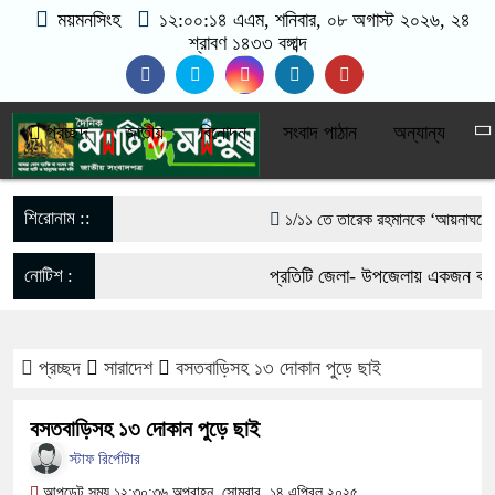
ময়মনসিংহ
১২:০০:১৫ এএম
, শনিবার, ০৮ অগাস্ট ২০২৬, ২৪
শ্রাবণ ১৪৩৩ বঙ্গাব্দ
প্রচ্ছদ
জাতীয়
বিনোদন
সংবাদ পাঠান
অন্যান্য
শিরোনাম ::
১/১১ তে তারেক রহমানকে ‘আয়নাঘরে’ বন্দ
গণঅভ্যুত্থানের সঙ্গে প্রথম বেইমানি কর
নোটিশ :
প্রতিটি জেলা- উপজেলায় একজন করে ভ
রাশেদ খাঁন
যোগাযোগঃ- Email- matiomanus
সরকারের কাজে কোনো গাফিলতি হলে কঠোর ব্
প্রচ্ছদ
সারাদেশ
বসতবাড়িসহ ১৩ দোকান পুড়ে ছাই
017-11684104, 013-03300539
রিজভী
বসতবাড়িসহ ১৩ দোকান পুড়ে ছাই
মিয়ানমার সীমান্ত থেকে ৪০ হাজার ইয়াব
স্টাফ রির্পোটার
আপডেট সময় ১২:৩০:৩৬ অপরাহ্ন, সোমবার, ১৪ এপ্রিল ২০২৫