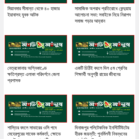
মিয়ানমার সীমান্ত থেকে ৪০ হাজার
সামাজিক অপরাধ প্রতিরোধে কেন্দুয়ায়
ইয়াবাসহ যুবক আটক
আলোচনা সভা: সবাইকে নিয়ে নিরাপদ
সমাজ গড়ার আহ্বান
নেত্রকোনায় অগ্নিকাণ্ডে
একটি চিঠিই বদলে দিল ৫ম শ্রেণির
ক্ষতিগ্রস্ত এলাকা পরিদর্শনে জেলা
শিক্ষার্থী অনুশ্রী রায়ের জীবনের
প্রশাসক
শাস্তির বদলে সাভারের ওসি পদে
দিনাজপুর পলিটেকনিক ইনস্টিটিউটের
মেহেরপুরের সাবেক কর্মকর্তা, ক্ষোভে
হীরক জয়ন্তী: পুনর্মিলনী নিবন্ধনের