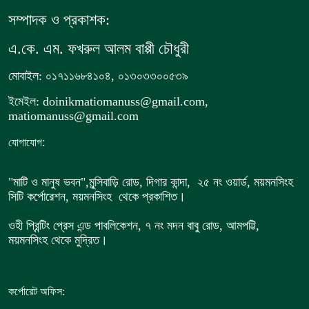
সম্পাদক ও প্রকাশক:
এ.কে. এম. ফখরুল আলম বাপ্পী চৌধুরী
মোবাইল: ০১৭১১৬৮৪১০৪, ০১৩০৩৩০০৫৩৯
ইমেইল: doinikmatiomanuss@gmail.com,
matiomanuss@gmail.com
:
যোগাযোগ
"মাটি ও মানুষ ভবন",
মুন্সিবাড়ি রোড,
দিগার কান্দা, ২৫ নং ওয়ার্ড, ময়মনসিংহ
সিটি কর্পোরেশন, ময়মনসিংহ থেকে প্রকাশিত।
ওহী প্রিন্টিং প্রেস এন্ড পাবলিকেশন, ৭ নং মদন বাবু রোড, আমপট্টি,
ময়মনসিংহ থেকে মুদ্রিত।
কর্পোরেট অফিস: