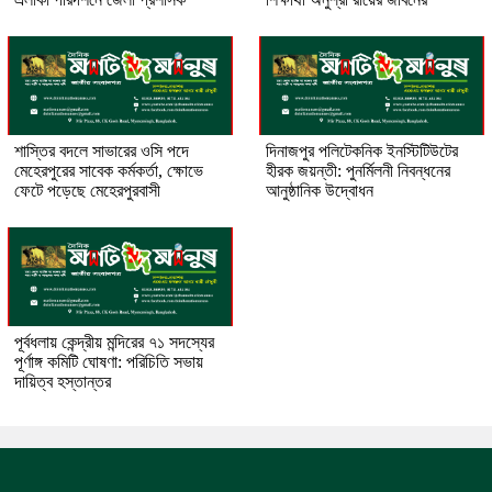
শাস্তির বদলে সাভারের ওসি পদে
দিনাজপুর পলিটেকনিক ইনস্টিটিউটের
মেহেরপুরের সাবেক কর্মকর্তা, ক্ষোভে
হীরক জয়ন্তী: পুনর্মিলনী নিবন্ধনের
ফেটে পড়েছে মেহেরপুরবাসী
আনুষ্ঠানিক উদ্বোধন
পূর্বধলায় কেন্দ্রীয় মন্দিরের ৭১ সদস্যের
পূর্ণাঙ্গ কমিটি ঘোষণা: পরিচিতি সভায়
দায়িত্ব হস্তান্তর