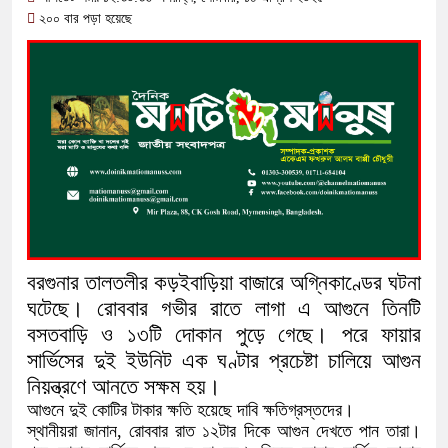
সামাজিক অপরাধ প্রতিরোধে কেন্দুয়ায় আল
২০০ বার পড়া হয়েছে
গড়ার আহ্বান
নেত্রকোনায় অগ্নিকাণ্ডে ক্ষতিগ্রস্ত এলা
একটি চিঠিই বদলে দিল ৫ম শ্রেণির শিক্ষার্থী
শাস্তির বদলে সাভারের ওসি পদে মেহেরপুরে
পড়েছে মেহেরপুরবাসী
দিনাজপুর পলিটেকনিক ইনস্টিটিউটের হীরক জয
বরগুনার তালতলীর কড়ইবাড়িয়া বাজারে অগ্নিকাণ্ডের ঘটনা
আনুষ্ঠানিক উদ্বোধন
ঘটেছে। রোববার গভীর রাতে লাগা এ আগুনে তিনটি
বসতবাড়ি ও ১৩টি দোকান পুড়ে গেছে। পরে ফায়ার
পূর্বধলায় কেন্দ্রীয় মন্দিরের ৭১ সদস্যের পূর
সার্ভিসের দুই ইউনিট এক ঘণ্টার প্রচেষ্টা চালিয়ে আগুন
নিয়ন্ত্রণে আনতে সক্ষম হয়।
হস্তান্তর
আগুনে দুই কোটির টাকার ক্ষতি হয়েছে দাবি ক্ষতিগ্রস্তদের।
স্থানীয়রা জানান, রোববার রাত ১২টার দিকে আগুন দেখতে পান তারা।