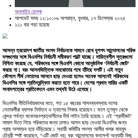
অনলাইন ডেস্ক
আপডেট সময় ১২:১০:০৬ অপরাহ্ন, বুধবার, ১৭ ডিসেম্বর ২০২৫
১১১ বার পড়া হয়েছে
আসন্ন ত্রয়োদশ জাতীয় সংসদ নির্বাচনকে সামনে রেখে যুগপৎ আন্দোলনের শরিক
দলগুলোর সঙ্গে বিএনপির নির্বাচনী সমীকরণ পাল্টে যাচ্ছে। দায়িত্বশীল সূত্রগুলো
নিশ্চিত করেছে যে, শরিকদের সঙ্গে বিএনপি কোনো আনুষ্ঠানিক ‘নির্বাচনী জোট’
করছে না। বরং আসনভিত্তিক সমঝোতার পথে হাঁটছে দলটি। এই নতুন
কৌশলে শীর্ষ নেতাদের আসনে ছাড় দেওয়া হলেও অনেক আসনেই শরিকদের
বিএনপির সঙ্গে প্রতিদ্বন্দ্বিতা করতে হতে পারে। দেশের প্রথম সারির একটি
সংবাদপত্রের প্রতিবেদনে এমন তথ্যই উঠে এসেছে।
বিএনপির নীতিনির্ধারকদের মতে, গত ১৫ বছরের শাসনব্যবস্থায় দলের
নেতাকর্মীরা ব্যাপক নির্যাতন ও ত্যাগের শিকার হয়েছেন। ফলে তৃণমূল থেকে
কেন্দ্র পর্যন্ত মনোনয়নপ্রত্যাশীদের দীর্ঘ লাইন তৈরি হয়েছে। এই ‘প্রার্থীজট’
সামাল দিতে গিয়ে শরিকদের জন্য ঢালাও আসন ছাড় দেওয়া বিএনপির জন্য
প্রায় অসম্ভব হয়ে দাঁড়িয়েছে। স্থায়ী কমিটির সদস্য আমীর খসরু মাহমুদ
চৌধুরী স্পষ্ট করেছেন, “এটি জোট নয়; বরং আন্দোলনের কনসেপ্ট অনুযায়ী কিছু