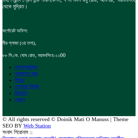
থেকে মুদ্রিত।
কর্পোরেট অফিস:
,
মীর প্লাজা (৩য় তলা)
,
00
৮৮
সি.কে. ঘোষ রোড
ময়মনসিংহ-২২
তথ্যপ্রযুক্তি
প্রবাসের খবর
ফিচার
ফেসবুক নিউজ
বিনোদন
ভ্রমণ
© All rights reserved © Doinik Mati O Manuss | Theme
SEO BY
Web Station
সংবাদ শিরোনাম ::