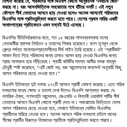
নিশ্চিত করেছে যে, শরিকদের সঙ্গে বিএনপি কোনো আনুষ্ঠানিক ‘নির্বাচনী জোট’
করছে না। বরং আসনভিত্তিক সমঝোতার পথে হাঁটছে দলটি। এই নতুন
কৌশলে শীর্ষ নেতাদের আসনে ছাড় দেওয়া হলেও অনেক আসনেই শরিকদের
বিএনপির সঙ্গে প্রতিদ্বন্দ্বিতা করতে হতে পারে। দেশের প্রথম সারির একটি
সংবাদপত্রের প্রতিবেদনে এমন তথ্যই উঠে এসেছে।
বিএনপির নীতিনির্ধারকদের মতে, গত ১৫ বছরের শাসনব্যবস্থায় দলের
নেতাকর্মীরা ব্যাপক নির্যাতন ও ত্যাগের শিকার হয়েছেন। ফলে তৃণমূল থেকে
কেন্দ্র পর্যন্ত মনোনয়নপ্রত্যাশীদের দীর্ঘ লাইন তৈরি হয়েছে। এই ‘প্রার্থীজট’
সামাল দিতে গিয়ে শরিকদের জন্য ঢালাও আসন ছাড় দেওয়া বিএনপির জন্য
প্রায় অসম্ভব হয়ে দাঁড়িয়েছে। স্থায়ী কমিটির সদস্য আমীর খসরু মাহমুদ
চৌধুরী স্পষ্ট করেছেন, “এটি জোট নয়; বরং আন্দোলনের কনসেপ্ট অনুযায়ী কিছু
আসন শরিকদের ছেড়ে দেওয়া হবে।”
বিএনপি ইতিমধ্যে দুই দফায় ২৭২টি আসনে প্রার্থী ঘোষণা করেছে। এতে শরিক
দলগুলোর মধ্যে ক্ষোভ ও হতাশা দেখা দিলেও বিএনপি আশ্বস্ত করছে যে:
নাগরিক ঐক্য, গণসংহতি আন্দোলন, জেএসডি ও বিপ্লবী ওয়ার্কার্স পার্টির শীর্ষ
নেতাদের আসনে বিএনপি কোনো প্রার্থী দেবে না। সমঝোতার ভিত্তিতে যেসব
আসন শরিকদের ছেড়ে দেওয়া হবে, সেখানে ইতিমধ্যে ঘোষিত বিএনপির
প্রার্থীদের সরিয়ে নেওয়া হবে। অনেক আসনে শরিক দলগুলো চাইলে ধানের
শীষের প্রার্থীর বিরুদ্ধে নিজেদের প্রতীকে প্রতিদ্বন্দ্বিতা করতে পারবে।