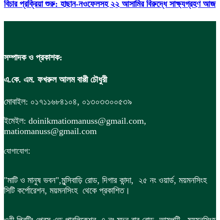
বিচার প্রক্রিয়া শুরু: হাছান-নওফেলসহ ২২ আসামির বিরুদ্ধে সাক্ষ্যগ্রহণ আজ
সম্পাদক ও প্রকাশক:
এ.কে. এম. ফখরুল আলম বাপ্পী চৌধুরী
মোবাইল: ০১৭১১৬৮৪১০৪, ০১৩০৩৩০০৫৩৯
ইমেইল: doinikmatiomanuss@gmail.com,
matiomanuss@gmail.com
:
যোগাযোগ
"মাটি ও মানুষ ভবন",
মুন্সিবাড়ি রোড,
দিগার কান্দা, ২৫ নং ওয়ার্ড, ময়মনসিংহ
সিটি কর্পোরেশন, ময়মনসিংহ থেকে প্রকাশিত।
ওহী প্রিন্টিং প্রেস এন্ড পাবলিকেশন, ৭ নং মদন বাবু রোড, আমপট্টি, ময়মনসিংহ