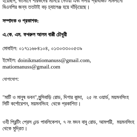
হয়েছিল, বর্তমানে শরিকদের মানিয়ে নেওয়া এবং দলীয় প্রার্থীজট সামলানো
বিএনপির জন্য ততটাই বড় চ্যালেঞ্জ হয়ে দাঁড়িয়েছে।
সম্পাদক ও প্রকাশক:
এ.কে. এম. ফখরুল আলম বাপ্পী চৌধুরী
মোবাইল: ০১৭১১৬৮৪১০৪, ০১৩০৩৩০০৫৩৯
ইমেইল: doinikmatiomanuss@gmail.com,
matiomanuss@gmail.com
:
যোগাযোগ
"মাটি ও মানুষ ভবন",
মুন্সিবাড়ি রোড,
দিগার কান্দা, ২৫ নং ওয়ার্ড, ময়মনসিংহ
সিটি কর্পোরেশন, ময়মনসিংহ থেকে প্রকাশিত।
ওহী প্রিন্টিং প্রেস এন্ড পাবলিকেশন, ৭ নং মদন বাবু রোড, আমপট্টি, ময়মনসিংহ
থেকে মুদ্রিত।