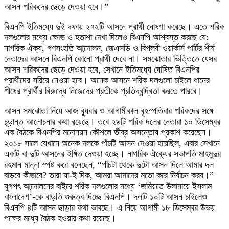
আসন শরিকদের ছেড়ে দেওয়া হবে।”
বিএনপি ইতিমধ্যে দুই দফায় ২৭২টি আসনে প্রার্থী ঘোষণা করেছে। এতে শরিক
দলগুলোর মধ্যে ক্ষোভ ও হতাশা দেখা দিলেও বিএনপি আশ্বস্ত করছে যে:
নাগরিক ঐক্য, গণসংহতি আন্দোলন, জেএসডি ও বিপ্লবী ওয়ার্কার্স পার্টির শীর্ষ
নেতাদের আসনে বিএনপি কোনো প্রার্থী দেবে না। সমঝোতার ভিত্তিতে যেসব
আসন শরিকদের ছেড়ে দেওয়া হবে, সেখানে ইতিমধ্যে ঘোষিত বিএনপির
প্রার্থীদের সরিয়ে নেওয়া হবে। অনেক আসনে শরিক দলগুলো চাইলে ধানের
শীষের প্রার্থীর বিরুদ্ধে নিজেদের প্রতীকে প্রতিদ্বন্দ্বিতা করতে পারবে।
আসন সমঝোতা নিয়ে আজ বুধবার ও আগামীকাল বৃহস্পতিবার শরিকদের সঙ্গে
চূড়ান্ত আলোচনার কথা রয়েছে। তবে ২৯টি শরিক দলের নেতারা ১০ ডিসেম্বর
এক বৈঠকে বিএনপির মনোনয়ন কৌশলে তীব্র অসন্তোষ প্রকাশ করেছেন।
২০১৮ সালে যেখানে অনেক দলকে পাঁচটি আসন দেওয়া হয়েছিল, এবার সেখানে
একটি বা দুটি আসনের ইঙ্গিত দেওয়া হচ্ছে। নাগরিক ঐক্যের সভাপতি মাহমুদুর
রহমান মান্না স্পষ্ট করে বলেছেন, “পাঁচটা থেকে দুটো আসন দিলে আমার দল
বাড়বে কীভাবে? তারা যা-ই দিক, আমরা আমাদের মতো করে নির্বাচন করব।”
যুগপৎ আন্দোলনের বাইরে শরিক দলগুলোর মধ্যে ‘জমিয়তে উলামায়ে ইসলাম
বাংলাদেশ’-কে বাড়তি গুরুত্ব দিচ্ছে বিএনপি। দলটি ১০টি আসন চাইলেও
বিএনপি ৪টি আসন ছাড়ার কথা ভাবছে। এ নিয়ে আগামী ১৮ ডিসেম্বর উভয়
পক্ষের মধ্যে বৈঠক হওয়ার কথা রয়েছে।