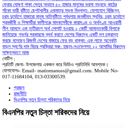
ফেরার ঘোষণা
পাকা সেতুর অভাবে ৫০ হাজার মানুষের ভরসা নড়বড়ে কাঠের
সাঁকো
ভারী বৃষ্টিতে ছেপটখালীর একমাত্র সড়ক বিধ্বস্ত: যোগাযোগ বিচ্ছিন্ন,
চরম দুর্ভোগে হাজারো মানুষ
অতিবৃষ্টিতে পূর্বধলায় জনজীবন স্থবির, চরম দুর্ভোগে
শ্রমজীবী ও শিক্ষার্থীরা
কালীগঞ্জে মাদকসেবীকে কারাদণ্ড ও অর্থদণ্ড
আওয়ামী
লীগ আমলে এক তৃতীয়াংশ অর্থ লোপাট হওয়ায় ২ কোটি আমানতকারী বিপাকে
জানিয়েছে গভর্নর
সরকারকে ব্যর্থ করতে দেশের বিরুদ্ধে একটি দল চক্রান্ত
করছে বলেছেন রিজভী
দেশের বাজারে ফের বড় ধাক্কা: এক লাফে অনেকটা
বাড়ল স্বর্ণের দাম
বিচার প্রক্রিয়া শুরু: হাছান-নওফেলসহ ২২ আসামির বিরুদ্ধে
সাক্ষ্যগ্রহণ আজ
নোটিশ :
প্রতিটি জেলা- উপজেলায় একজন করে ভিডিও প্রতিনিধি আবশ্যক।
যোগাযোগঃ- Email- matiomanuss@gmail.com. Mobile No-
017-11684104, 013-03300539.
প্রচ্ছদ
রাজনীতি
বিএনপির নতুন চিন্তা শরিকদের নিয়ে
বিএনপির নতুন চিন্তা শরিকদের নিয়ে