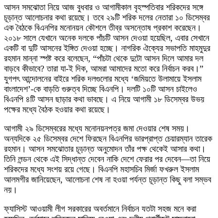
আসন সমঝোতা নিয়ে আজ বুধবার ও আগামীকাল বৃহস্পতিবার শরিকদের সঙ্গে
চূড়ান্ত আলোচনার কথা রয়েছে। তবে ২৯টি শরিক দলের নেতারা ১০ ডিসেম্বর
এক বৈঠকে বিএনপির মনোনয়ন কৌশলে তীব্র অসন্তোষ প্রকাশ করেছেন।
২০১৮ সালে যেখানে অনেক দলকে পাঁচটি আসন দেওয়া হয়েছিল, এবার সেখানে
একটি বা দুটি আসনের ইঙ্গিত দেওয়া হচ্ছে। নাগরিক ঐক্যের সভাপতি মাহমুদুর
রহমান মান্না স্পষ্ট করে বলেছেন, “পাঁচটা থেকে দুটো আসন দিলে আমার দল
বাড়বে কীভাবে? তারা যা-ই দিক, আমরা আমাদের মতো করে নির্বাচন করব।”
যুগপৎ আন্দোলনের বাইরে শরিক দলগুলোর মধ্যে ‘জমিয়তে উলামায়ে ইসলাম
বাংলাদেশ’-কে বাড়তি গুরুত্ব দিচ্ছে বিএনপি। দলটি ১০টি আসন চাইলেও
বিএনপি ৪টি আসন ছাড়ার কথা ভাবছে। এ নিয়ে আগামী ১৮ ডিসেম্বর উভয়
পক্ষের মধ্যে বৈঠক হওয়ার কথা রয়েছে।
আগামী ২৯ ডিসেম্বরের মধ্যে মনোনয়নপত্র জমা দেওয়ার শেষ সময়।
অন্যদিকে ২৫ ডিসেম্বর দেশে ফিরছেন বিএনপির ভারপ্রাপ্ত চেয়ারম্যান তারেক
রহমান। আসন সমঝোতার চূড়ান্ত অনুমোদন তাঁর পক্ষ থেকেই আসার কথা।
তিনি লন্ডন থেকে এই সিদ্ধান্ত দেবেন নাকি দেশে ফেরার পর দেবেন—তা নিয়ে
শরিকদের মধ্যে সংশয় রয়ে গেছে। বিএনপি মহাসচিব মির্জা ফখরুল ইসলাম
আলমগীর জানিয়েছেন, আলোচনা শেষ না হওয়া পর্যন্ত চূড়ান্ত কিছু বলা সম্ভব
নয়।
ফ্যাসিস্ট আওয়ামী লীগ সরকারের অবর্তমানে নির্বাচন যতটা সহজ মনে করা