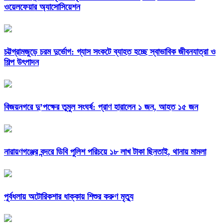
ওয়েলফেয়ার অ্যাসোসিয়েশন
চট্টগ্রামজুড়ে চরম দুর্ভোগ: গ্যাস সংকটে ব্যাহত হচ্ছে স্বাভাবিক জীবনযাত্রা ও
শিল্প উৎপাদন
বিজয়নগরে দু’পক্ষের তুমুল সংঘর্ষ: প্রাণ হারালেন ১ জন, আহত ১৫ জন
নারায়ণগঞ্জের বন্দরে ডিবি পুলিশ পরিচয়ে ১৮ লাখ টাকা ছিনতাই, থানায় মামলা
পূর্বধলায় অটোরিকশার ধাক্কায় শিশুর করুণ মৃত্যু