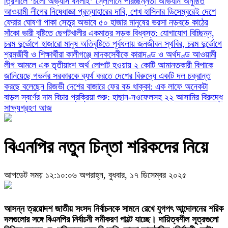
‎ত্রিশালে ‘চলো অভ্যাস বদলাই’ স্লোগানে পরিচ্ছন্নতা অভিযান অনুষ্ঠিত
আওয়ামী লীগের নিষেধাজ্ঞা প্রত্যাহারের দাবি, শেখ হাসিনার ডিসেম্বরেই দেশে
ফেরার ঘোষণা
পাকা সেতুর অভাবে ৫০ হাজার মানুষের ভরসা নড়বড়ে কাঠের
সাঁকো
ভারী বৃষ্টিতে ছেপটখালীর একমাত্র সড়ক বিধ্বস্ত: যোগাযোগ বিচ্ছিন্ন,
চরম দুর্ভোগে হাজারো মানুষ
অতিবৃষ্টিতে পূর্বধলায় জনজীবন স্থবির, চরম দুর্ভোগে
শ্রমজীবী ও শিক্ষার্থীরা
কালীগঞ্জে মাদকসেবীকে কারাদণ্ড ও অর্থদণ্ড
আওয়ামী
লীগ আমলে এক তৃতীয়াংশ অর্থ লোপাট হওয়ায় ২ কোটি আমানতকারী বিপাকে
জানিয়েছে গভর্নর
সরকারকে ব্যর্থ করতে দেশের বিরুদ্ধে একটি দল চক্রান্ত
করছে বলেছেন রিজভী
দেশের বাজারে ফের বড় ধাক্কা: এক লাফে অনেকটা
বাড়ল স্বর্ণের দাম
বিচার প্রক্রিয়া শুরু: হাছান-নওফেলসহ ২২ আসামির বিরুদ্ধে
সাক্ষ্যগ্রহণ আজ
বিএনপির নতুন চিন্তা শরিকদের নিয়ে
আপডেট সময় ১২:১০:০৬ অপরাহ্ন, বুধবার, ১৭ ডিসেম্বর ২০২৫
আসন্ন ত্রয়োদশ জাতীয় সংসদ নির্বাচনকে সামনে রেখে যুগপৎ আন্দোলনের শরিক
দলগুলোর সঙ্গে বিএনপির নির্বাচনী সমীকরণ পাল্টে যাচ্ছে। দায়িত্বশীল সূত্রগুলো