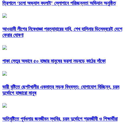
‎ত্রিশালে ‘চলো অভ্যাস বদলাই’ স্লোগানে পরিচ্ছন্নতা অভিযান অনুষ্ঠিত
আওয়ামী লীগের নিষেধাজ্ঞা প্রত্যাহারের দাবি, শেখ হাসিনার ডিসেম্বরেই দেশে
ফেরার ঘোষণা
পাকা সেতুর অভাবে ৫০ হাজার মানুষের ভরসা নড়বড়ে কাঠের সাঁকো
ভারী বৃষ্টিতে ছেপটখালীর একমাত্র সড়ক বিধ্বস্ত: যোগাযোগ বিচ্ছিন্ন, চরম
দুর্ভোগে হাজারো মানুষ
অতিবৃষ্টিতে পূর্বধলায় জনজীবন স্থবির, চরম দুর্ভোগে শ্রমজীবী ও শিক্ষার্থীরা