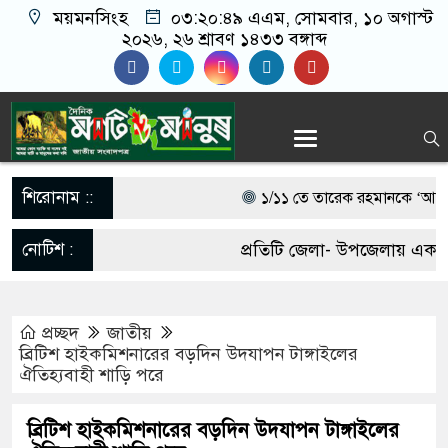
ময়মনসিংহ
০৩:২০:৫০ এএম
, সোমবার, ১০ অগাস্ট
২০২৬, ২৬ শ্রাবণ ১৪৩৩ বঙ্গাব্দ
শিরোনাম ::
১/১১ তে তারেক রহমানকে ‘আয়নাঘর
চিফ প্রসিকিউটর
নোটিশ :
প্রতিটি জেলা- উপজেলায় একজন 
গণঅভ্যুত্থানের সঙ্গে প্রথম বেইমা
আবশ্যক। যোগাযোগঃ- Email-
মন্তব্য করেছেন রাশেদ খাঁন
প্রচ্ছদ
জাতীয়
matiomanuss@gmail.com. M
ব্রিটিশ হাইকমিশনারের বড়দিন উদযাপন টাঙ্গাইলের
সরকারের কাজে কোনো গাফিলতি হলে 
ঐতিহ্যবাহী শাড়ি পরে
11684104, 013-03300539.
প্রধানমন্ত্রী বলেছেন রিজভী
ব্রিটিশ হাইকমিশনারের বড়দিন উদযাপন টাঙ্গাইলের