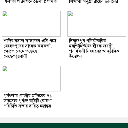
এলাকা পরিদর্শনে জেলা প্রশাসক
শিক্ষার্থী অনুশ্রী রায়ের জীবনের
শাস্তির বদলে সাভারের ওসি পদে
দিনাজপুর পলিটেকনিক
মেহেরপুরের সাবেক কর্মকর্তা,
ইনস্টিটিউটের হীরক জয়ন্তী:
ক্ষোভে ফেটে পড়েছে
পুনর্মিলনী নিবন্ধনের আনুষ্ঠানিক
মেহেরপুরবাসী
উদ্বোধন
পূর্বধলায় কেন্দ্রীয় মন্দিরের ৭১
সদস্যের পূর্ণাঙ্গ কমিটি ঘোষণা:
পরিচিতি সভায় দায়িত্ব হস্তান্তর