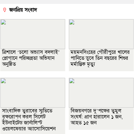
জনপ্রিয় সংবাদ
‎ত্রিশালে ‘চলো অভ্যাস বদলাই’
ময়মনসিংহের গৌরীপুরে খালের
স্লোগানে পরিচ্ছন্নতা অভিযান
পানিতে ডুবে তিন বছরের শিশুর
অনুষ্ঠিত
মর্মান্তিক মৃত্যু
সাংবাদিক তুরাবের স্মৃতিতে
বিজয়নগরে দু’পক্ষের তুমুল
বৃক্ষরোপণ করল সিলেট
সংঘর্ষ: প্রাণ হারালেন ১ জন,
ইউনাইটেড জার্নালিস্ট
আহত ১৫ জন
ওয়েলফেয়ার অ্যাসোসিয়েশন