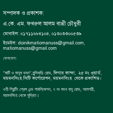
সম্পাদক ও প্রকাশক:
এ.কে. এম. ফখরুল আলম বাপ্পী চৌধুরী
মোবাইল: ০১৭১১৬৮৪১০৪, ০১৩০৩৩০০৫৩৯
ইমেইল: doinikmatiomanuss@gmail.com,
matiomanuss@gmail.com
:
যোগাযোগ
দিগার কান্দা, ২৫ নং ওয়ার্ড,
"মাটি ও মানুষ ভবন",
মুন্সিবাড়ি রোড,
ময়মনসিংহ সিটি কর্পোরেশন, ময়মনসিংহ থেকে প্রকাশিত।
ওহী প্রিন্টিং প্রেস এন্ড পাবলিকেশন, ৭ নং মদন বাবু রোড, আমপট্টি,
ময়মনসিংহ থেকে মুদ্রিত।