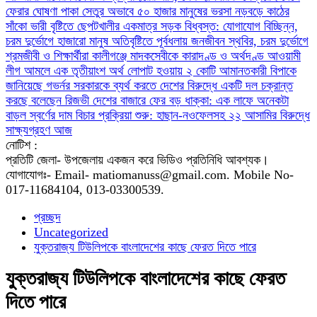
ফেরার ঘোষণা
পাকা সেতুর অভাবে ৫০ হাজার মানুষের ভরসা নড়বড়ে কাঠের
সাঁকো
ভারী বৃষ্টিতে ছেপটখালীর একমাত্র সড়ক বিধ্বস্ত: যোগাযোগ বিচ্ছিন্ন,
চরম দুর্ভোগে হাজারো মানুষ
অতিবৃষ্টিতে পূর্বধলায় জনজীবন স্থবির, চরম দুর্ভোগে
শ্রমজীবী ও শিক্ষার্থীরা
কালীগঞ্জে মাদকসেবীকে কারাদণ্ড ও অর্থদণ্ড
আওয়ামী
লীগ আমলে এক তৃতীয়াংশ অর্থ লোপাট হওয়ায় ২ কোটি আমানতকারী বিপাকে
জানিয়েছে গভর্নর
সরকারকে ব্যর্থ করতে দেশের বিরুদ্ধে একটি দল চক্রান্ত
করছে বলেছেন রিজভী
দেশের বাজারে ফের বড় ধাক্কা: এক লাফে অনেকটা
বাড়ল স্বর্ণের দাম
বিচার প্রক্রিয়া শুরু: হাছান-নওফেলসহ ২২ আসামির বিরুদ্ধে
সাক্ষ্যগ্রহণ আজ
নোটিশ :
প্রতিটি জেলা- উপজেলায় একজন করে ভিডিও প্রতিনিধি আবশ্যক।
যোগাযোগঃ- Email- matiomanuss@gmail.com. Mobile No-
017-11684104, 013-03300539.
প্রচ্ছদ
Uncategorized
যুক্তরাজ্য টিউলিপকে বাংলাদেশের কাছে ফেরত দিতে পারে
যুক্তরাজ্য টিউলিপকে বাংলাদেশের কাছে ফেরত
দিতে পারে