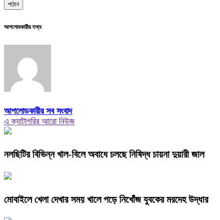
আপলোডকারীর তথ্য
আপলোডকারীর সব সংবাদ
এ ক্যাটাগরির আরো নিউজ
নলছিটির বিভিন্ন খাল-বিলে অবাধে চলছে নিষিদ্ধ চায়না দুয়ারী জাল
​মোবাইলে খেলা দেখার সময় খালে পড়ে নিখোঁজ যুবকের মরদেহ উদ্ধার