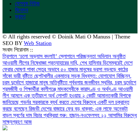
ফেসবুক নিউজ
বিনোদন
ভ্রমণ
© All rights reserved © Doinik Mati O Manuss | Theme
SEO BY
Web Station
সংবাদ শিরোনাম ::
‎ত্রিশালে ‘চলো অভ্যাস বদলাই’ স্লোগানে পরিচ্ছন্নতা অভিযান অনুষ্ঠিত
আওয়ামী লীগের নিষেধাজ্ঞা প্রত্যাহারের দাবি, শেখ হাসিনার ডিসেম্বরেই দেশে
ফেরার ঘোষণা
পাকা সেতুর অভাবে ৫০ হাজার মানুষের ভরসা নড়বড়ে কাঠের
সাঁকো
ভারী বৃষ্টিতে ছেপটখালীর একমাত্র সড়ক বিধ্বস্ত: যোগাযোগ বিচ্ছিন্ন,
চরম দুর্ভোগে হাজারো মানুষ
অতিবৃষ্টিতে পূর্বধলায় জনজীবন স্থবির, চরম দুর্ভোগে
শ্রমজীবী ও শিক্ষার্থীরা
কালীগঞ্জে মাদকসেবীকে কারাদণ্ড ও অর্থদণ্ড
আওয়ামী
লীগ আমলে এক তৃতীয়াংশ অর্থ লোপাট হওয়ায় ২ কোটি আমানতকারী বিপাকে
জানিয়েছে গভর্নর
সরকারকে ব্যর্থ করতে দেশের বিরুদ্ধে একটি দল চক্রান্ত
করছে বলেছেন রিজভী
দেশের বাজারে ফের বড় ধাক্কা: এক লাফে অনেকটা
বাড়ল স্বর্ণের দাম
বিচার প্রক্রিয়া শুরু: হাছান-নওফেলসহ ২২ আসামির বিরুদ্ধে
সাক্ষ্যগ্রহণ আজ