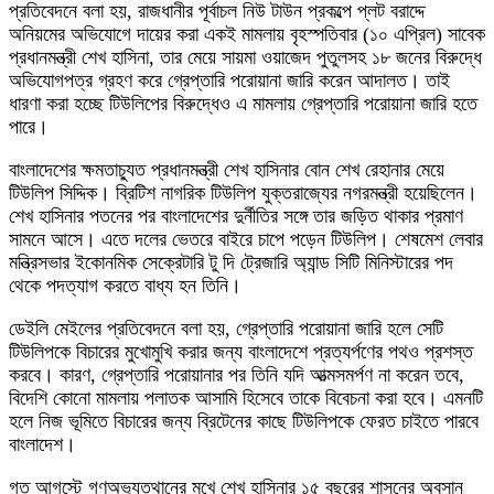
প্রতিবেদনে বলা হয়, রাজধানীর পূর্বাচল নিউ টাউন প্রকল্পে প্লট বরাদ্দে
অনিয়মের অভিযোগে দায়ের করা একই মামলায় বৃহস্পতিবার (১০ এপ্রিল) সাবেক
প্রধানমন্ত্রী শেখ হাসিনা, তার মেয়ে সায়মা ওয়াজেদ পুতুলসহ ১৮ জনের বিরুদ্ধে
অভিযোগপত্র গ্রহণ করে গ্রেপ্তারি পরোয়ানা জারি করেন আদালত। তাই
ধারণা করা হচ্ছে টিউলিপের বিরুদ্ধেও এ মামলায় গ্রেপ্তারি পরোয়ানা জারি হতে
পারে।
বাংলাদেশের ক্ষমতাচ্যুত প্রধানমন্ত্রী শেখ হাসিনার বোন শেখ রেহানার মেয়ে
টিউলিপ সিদ্দিক। ব্রিটিশ নাগরিক টিউলিপ যুক্তরাজ্যের নগরমন্ত্রী হয়েছিলেন।
শেখ হাসিনার পতনের পর বাংলাদেশের দুর্নীতির সঙ্গে তার জড়িত থাকার প্রমাণ
সামনে আসে। এতে দলের ভেতরে বাইরে চাপে পড়েন টিউলিপ। শেষমেশ লেবার
মন্ত্রিসভার ইকোনমিক সেক্রেটারি টু দি ট্রেজারি অ্যান্ড সিটি মিনিস্টারের পদ
থেকে পদত্যাগ করতে বাধ্য হন তিনি।
ডেইলি মেইলের প্রতিবেদনে বলা হয়, গ্রেপ্তারি পরোয়ানা জারি হলে সেটি
টিউলিপকে বিচারের মুখোমুখি করার জন্য বাংলাদেশে প্রত্যর্পণের পথও প্রশস্ত
করবে। কারণ, গ্রেপ্তারি পরোয়ানার পর তিনি যদি আত্মসমর্পণ না করেন তবে,
বিদেশি কোনো মামলায় পলাতক আসামি হিসেবে তাকে বিবেচনা করা হবে। এমনটি
হলে নিজ ভূমিতে বিচারের জন্য ব্রিটেনের কাছে টিউলিপকে ফেরত চাইতে পারবে
বাংলাদেশ।
গত আগস্টে গণঅভ্যুত্থানের মুখে শেখ হাসিনার ১৫ বছরের শাসনের অবসান