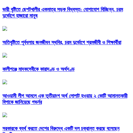
ভারী বৃষ্টিতে ছেপটখালীর একমাত্র সড়ক বিধ্বস্ত: যোগাযোগ বিচ্ছিন্ন, চরম
দুর্ভোগে হাজারো মানুষ
অতিবৃষ্টিতে পূর্বধলায় জনজীবন স্থবির, চরম দুর্ভোগে শ্রমজীবী ও শিক্ষার্থীরা
কালীগঞ্জে মাদকসেবীকে কারাদণ্ড ও অর্থদণ্ড
আওয়ামী লীগ আমলে এক তৃতীয়াংশ অর্থ লোপাট হওয়ায় ২ কোটি আমানতকারী
বিপাকে জানিয়েছে গভর্নর
সরকারকে ব্যর্থ করতে দেশের বিরুদ্ধে একটি দল চক্রান্ত করছে বলেছেন