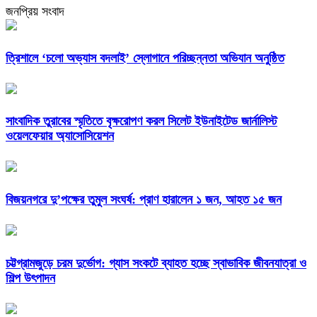
জনপ্রিয় সংবাদ
‎ত্রিশালে ‘চলো অভ্যাস বদলাই’ স্লোগানে পরিচ্ছন্নতা অভিযান অনুষ্ঠিত
সাংবাদিক তুরাবের স্মৃতিতে বৃক্ষরোপণ করল সিলেট ইউনাইটেড জার্নালিস্ট
ওয়েলফেয়ার অ্যাসোসিয়েশন
বিজয়নগরে দু’পক্ষের তুমুল সংঘর্ষ: প্রাণ হারালেন ১ জন, আহত ১৫ জন
চট্টগ্রামজুড়ে চরম দুর্ভোগ: গ্যাস সংকটে ব্যাহত হচ্ছে স্বাভাবিক জীবনযাত্রা ও
শিল্প উৎপাদন