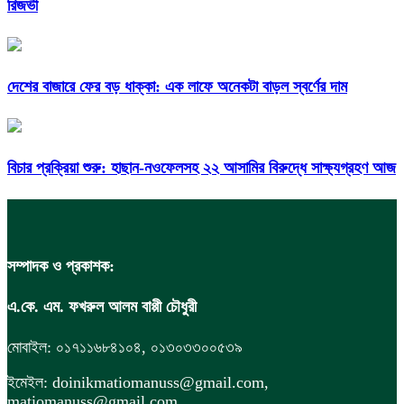
রিজভী
দেশের বাজারে ফের বড় ধাক্কা: এক লাফে অনেকটা বাড়ল স্বর্ণের দাম
বিচার প্রক্রিয়া শুরু: হাছান-নওফেলসহ ২২ আসামির বিরুদ্ধে সাক্ষ্যগ্রহণ আজ
সম্পাদক ও প্রকাশক:
এ.কে. এম. ফখরুল আলম বাপ্পী চৌধুরী
মোবাইল: ০১৭১১৬৮৪১০৪, ০১৩০৩৩০০৫৩৯
ইমেইল: doinikmatiomanuss@gmail.com,
matiomanuss@gmail.com