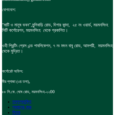
:
যোগাযোগ
"মাটি ও মানুষ ভবন",
মুন্সিবাড়ি রোড,
দিগার কান্দা, ২৫ নং ওয়ার্ড, ময়মনসিংহ
সিটি কর্পোরেশন, ময়মনসিংহ থেকে প্রকাশিত।
ওহী প্রিন্টিং প্রেস এন্ড পাবলিকেশন, ৭ নং মদন বাবু রোড, আমপট্টি, ময়মনসিংহ
থেকে মুদ্রিত।
কর্পোরেট অফিস:
,
মীর প্লাজা (৩য় তলা)
,
00
৮৮
সি.কে. ঘোষ রোড
ময়মনসিংহ-২২
তথ্যপ্রযুক্তি
প্রবাসের খবর
ফিচার