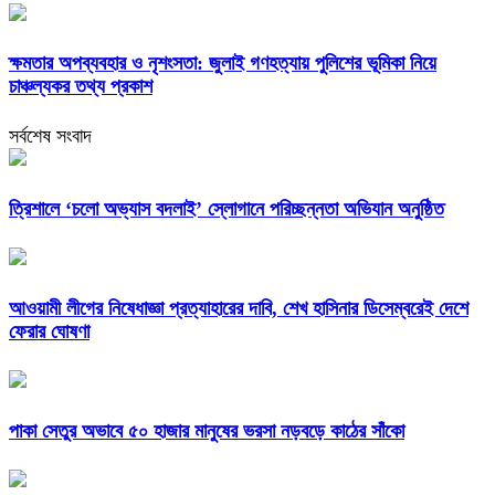
ক্ষমতার অপব্যবহার ও নৃশংসতা: জুলাই গণহত্যায় পুলিশের ভূমিকা নিয়ে
চাঞ্চল্যকর তথ্য প্রকাশ
সর্বশেষ সংবাদ
‎ত্রিশালে ‘চলো অভ্যাস বদলাই’ স্লোগানে পরিচ্ছন্নতা অভিযান অনুষ্ঠিত
আওয়ামী লীগের নিষেধাজ্ঞা প্রত্যাহারের দাবি, শেখ হাসিনার ডিসেম্বরেই দেশে
ফেরার ঘোষণা
পাকা সেতুর অভাবে ৫০ হাজার মানুষের ভরসা নড়বড়ে কাঠের সাঁকো