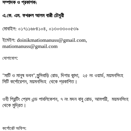
সম্পাদক ও প্রকাশক:
এ.কে. এম. ফখরুল আলম বাপ্পী চৌধুরী
মোবাইল: ০১৭১১৬৮৪১০৪, ০১৩০৩৩০০৫৩৯
ইমেইল: doinikmatiomanuss@gmail.com,
matiomanuss@gmail.com
:
যোগাযোগ
"মাটি ও মানুষ ভবন",
মুন্সিবাড়ি রোড,
দিগার কান্দা, ২৫ নং ওয়ার্ড, ময়মনসিংহ
সিটি কর্পোরেশন, ময়মনসিংহ থেকে প্রকাশিত।
ওহী প্রিন্টিং প্রেস এন্ড পাবলিকেশন, ৭ নং মদন বাবু রোড, আমপট্টি, ময়মনসিংহ
থেকে মুদ্রিত।
কর্পোরেট অফিস: