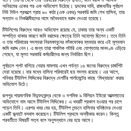
ঘটে। তারপর থেকে তার পরিবারের বিরুদ্ধে দুর্নীতি, জমি বরাদ্দ ও আর্থিক
অনিয়মের একের পর এক অভিযোগ উঠেছে। দুদকের দাবি, রাজধানীর পূর্বাচল
নিউ টাউন প্রকল্পে প্রায় ৬০ কাঠা (এক একর) সরকারি জমি শেখ হাসিনা, তার
সন্তান ও নিকটাত্মীয়দের নামে অবৈধভাবে বরাদ্দ দেওয়া হয়েছে।
টিউলিপের বিরুদ্ধে আরও অভিযোগ রয়েছে যে, ঢাকায় তার অন্য একটি
সম্পত্তি থাকার কারণে জমি বরাদ্দের ক্ষেত্রে তিনি অযোগ্য ছিলেন। তবে তিনি
ও তার পরিবারের সদস্যরা নিয়মকানুনের ফাঁকফোকর ব্যবহার করে এই মূল্যবান
জমি বরাদ্দ নেন। এ জন্য তারা পাবলিক লটারি এবং যোগ্যতার মানদণ্ড এড়িয়ে
গেছেন, যা মূলত সরকারি কর্মচারীদের জন্য নির্ধারিত ছিল।
পূর্বাচলে প্লট বাগিয়ে নেয়ার মামলায় এখন পর্যন্ত ১৬ জনের বিরুদ্ধে চার্জশিট
দেয়া হয়েছে। যার মধ্যে হাসিনা পরিবারেই ছয় সদস্য রয়েছে। এর আগে,
শনিবার টিউলিপ সিদ্দিকের বিরুদ্ধে দেশটির পার্লামেন্টের কাছে ‘মিথ্যাচার’ করার
অভিযোগ উঠে।
রূপপুর পারমাণবিক বিদ্যুৎকেন্দ্র থেকে ৩ দশমিক ৯ বিলিয়ন ইউরো আত্মসাতের
অভিযোগে নাম আসে টিউলিপ সিদ্দিকের। এ খবরটি প্রকাশ হওয়ার পর চাপে
পড়েন তিনি। এরপর খবর বের হয়, টিউলিপ লন্ডনে হাসিনার ঘনিষ্ঠদের দেওয়া
একটি ফ্ল্যাটে বসবাস করেছেন। টিউলিপ প্রথমে অস্বীকার করেন। কিন্তু
পরবর্তীতে বিষয়টি সত্য বলে অনুসন্ধানে বের হয়ে আসে।