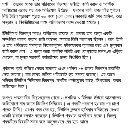
ঘটে। তারপর থেকে তার পরিবারের বিরুদ্ধে দুর্নীতি, জমি বরাদ্দ ও আর্থিক
অনিয়মের একের পর এক অভিযোগ উঠেছে। দুদকের দাবি, রাজধানীর পূর্বাচল
নিউ টাউন প্রকল্পে প্রায় ৬০ কাঠা (এক একর) সরকারি জমি শেখ হাসিনা, তার
সন্তান ও নিকটাত্মীয়দের নামে অবৈধভাবে বরাদ্দ দেওয়া হয়েছে।
টিউলিপের বিরুদ্ধে আরও অভিযোগ রয়েছে যে, ঢাকায় তার অন্য একটি
সম্পত্তি থাকার কারণে জমি বরাদ্দের ক্ষেত্রে তিনি অযোগ্য ছিলেন। তবে তিনি
ও তার পরিবারের সদস্যরা নিয়মকানুনের ফাঁকফোকর ব্যবহার করে এই মূল্যবান
জমি বরাদ্দ নেন। এ জন্য তারা পাবলিক লটারি এবং যোগ্যতার মানদণ্ড এড়িয়ে
গেছেন, যা মূলত সরকারি কর্মচারীদের জন্য নির্ধারিত ছিল।
পূর্বাচলে প্লট বাগিয়ে নেয়ার মামলায় এখন পর্যন্ত ১৬ জনের বিরুদ্ধে চার্জশিট
দেয়া হয়েছে। যার মধ্যে হাসিনা পরিবারেই ছয় সদস্য রয়েছে। এর আগে,
শনিবার টিউলিপ সিদ্দিকের বিরুদ্ধে দেশটির পার্লামেন্টের কাছে ‘মিথ্যাচার’ করার
অভিযোগ উঠে।
রূপপুর পারমাণবিক বিদ্যুৎকেন্দ্র থেকে ৩ দশমিক ৯ বিলিয়ন ইউরো আত্মসাতের
অভিযোগে নাম আসে টিউলিপ সিদ্দিকের। এ খবরটি প্রকাশ হওয়ার পর চাপে
পড়েন তিনি। এরপর খবর বের হয়, টিউলিপ লন্ডনে হাসিনার ঘনিষ্ঠদের দেওয়া
একটি ফ্ল্যাটে বসবাস করেছেন। টিউলিপ প্রথমে অস্বীকার করেন। কিন্তু
পরবর্তীতে বিষয়টি সত্য বলে অনুসন্ধানে বের হয়ে আসে।