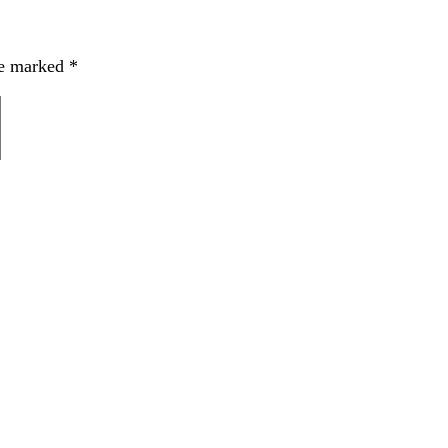
re marked
*