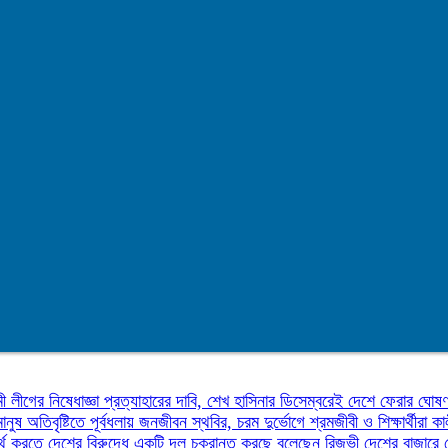
ী লীগের নিষেধাজ্ঞা প্রত্যাহারের দাবি, শেখ হাসিনার ডিসেম্বরেই দেশে ফেরার ঘোষ
মানুষ
অতিবৃষ্টিতে পূর্বধলায় জনজীবন স্থবির, চরম দুর্ভোগে শ্রমজীবী ও শিক্ষার্থীরা
কা
র্থ করতে দেশের বিরুদ্ধে একটি দল চক্রান্ত করছে বলেছেন রিজভী
দেশের বাজারে 