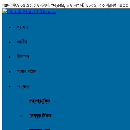
ময়মনসিংহ
০৪:৪৫:৫৮ এএম
, শুক্রবার, ০৭ অগাস্ট ২০২৬, ২৩ শ্রাবণ ১৪৩৩ বঙ্
প্রচ্ছদ
জাতীয়
বিনোদন
সংবাদ পাঠান
অন্যান্য
তথ্যপ্রযুক্তি
ফেসবুক নিউজ