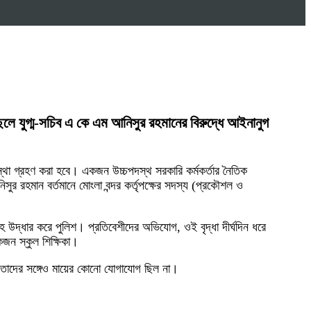
র ছেলে যুগ্ম-সচিব এ কে এম আনিসুর রহমানের বিরুদ্ধে আইনানুগ
্থা গ্রহণ করা হবে। একজন উচ্চপদস্থ সরকারি কর্মকর্তার নৈতিক
িসুর রহমান বর্তমানে মোংলা বন্দর কর্তৃপক্ষের সদস্য (প্রকৌশল ও
উদ্ধার করে পুলিশ। প্রতিবেশীদের অভিযোগ, ওই বৃদ্ধা দীর্ঘদিন ধরে
জন স্কুল শিক্ষিকা।
ং তাদের সঙ্গেও মায়ের কোনো যোগাযোগ ছিল না।