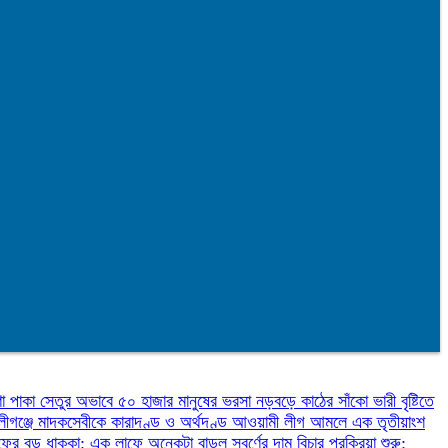
ণা
পাকা সেতুর অভাবে ৫০ হাজার মানুষের ভরসা নড়বড়ে কাঠের সাঁকো
ভারী বৃষ্টিতে
লীগঞ্জে মাদকসেবীকে কারাদণ্ড ও অর্থদণ্ড
আওয়ামী লীগ আমলে এক তৃতীয়াংশ
ফের বড় ধাক্কা: এক লাফে অনেকটা বাড়ল স্বর্ণের দাম
বিচার প্রক্রিয়া শুরু: