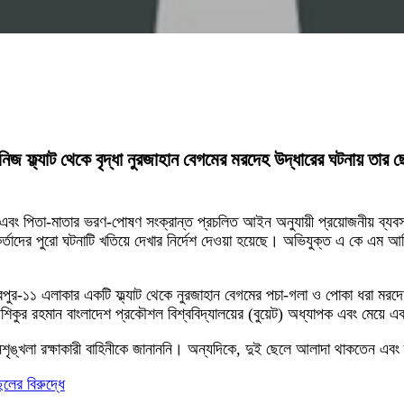
ে নিজ ফ্ল্যাট থেকে বৃদ্ধা নুরজাহান বেগমের মরদেহ উদ্ধারের ঘটনায় তা
ে এবং পিতা-মাতার ভরণ-পোষণ সংক্রান্ত প্রচলিত আইন অনুযায়ী প্রয়োজনীয় ব্যবস
র্মকর্তাদের পুরো ঘটনাটি খতিয়ে দেখার নির্দেশ দেওয়া হয়েছে। অভিযুক্ত এ কে এম আন
ুর-১১ এলাকার একটি ফ্ল্যাট থেকে নুরজাহান বেগমের পচা-গলা ও পোকা ধরা মরদেহ 
র রহমান বাংলাদেশ প্রকৌশল বিশ্ববিদ্যালয়ের (বুয়েট) অধ্যাপক এবং মেয়ে এক
নশৃঙ্খলা রক্ষাকারী বাহিনীকে জানাননি। অন্যদিকে, দুই ছেলে আলাদা থাকতেন এব
েলের বিরুদ্ধে