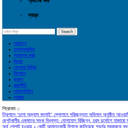
প্রবাসের খবর
স্বাস্থ্য
সারাদেশ
তথ্যপ্রযুক্তি
প্রবাসের খবর
ফিচার
ফেসবুক নিউজ
বিনোদন
ভ্রমণ
রাজনীতি
লাইফস্টাইল
স্বাস্থ্য
শিরোনাম ::
‎ত্রিশালে ‘চলো অভ্যাস বদলাই’ স্লোগানে পরিচ্ছন্নতা অভিযান অনুষ্ঠিত
আওয়াম
ছেপটখালীর একমাত্র সড়ক বিধ্বস্ত: যোগাযোগ বিচ্ছিন্ন, চরম দুর্ভোগে হাজারো 
অর্থ লোপাট হওয়ায় ২ কোটি আমানতকারী বিপাকে জানিয়েছে গভর্নর
সরকারকে ব্য