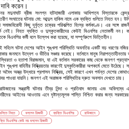
 দাবি করেন।
র মদুনাঘাট ব্রীজ সংলগ্ন হাটহাজারী এলাকায় আধিপত্য বিস্তারকে কেন্দ
ন্তরীণ সংঘাতের ঘটনায় মো: আব্দুল হাকিম নামে এক ব্যক্তি গুলিতে নিহত হন। উল
পে সমাজবিরোধী কিছু দূর্বৃত্ত চক্রের পরিকল্পিত হিংস্র কর্মকাণ্ড। এর সঙ্গে রাজন
ক নেই। নিহত ব্যক্তি ও দুস্কৃতকারীদের কেউই বিএনপির নেতাকর্মী নন। ক
িকে বিএনপির কর্মী বলে উল্লেখ করা হয়েছে, যা সম্পূর্ণরুপে ভিত্তিহীন।
 সহিংস ঘটনা দেশের আইন শৃঙ্খলা পরিস্থিতি অবনতির একটি বড় ধরণের নজি
কার জনমনে উদ্বেগ ও ভীতির সঞ্চার করেছে। বর্তমানে মানুষ নিরাপত্তাহীনতায় 
 অস্থিরতা ও হতাশা বিরাজমান, যা এই বর্তমান সরকারের কাছ থেকে জনগণ প্রত্যা
শৃঙ্খলা বাহিনীর নিষ্ক্রিয়তার কারণেই দুস্কৃতিকারীরা অপকর্মে মেতে উঠেছে। 
া অবৈধ অস্ত্র উদ্ধারে প্রশাসন নিষ্ক্রিয়, সেই কারণে এখন পর্যন্ত দেশের কোথ
 খবর পাওয়া যায়নি। জনগণ এই অরাজক পরিস্থিতির দ্রুত অবসান দেখতে চায়।
াউজানের সন্ত্রাসী ঘটনার তীব্র নিন্দা ও প্রতিবাদ জানায় এবং অবিলম্বে এ
ারীদের আইনের আওতায় এনে দৃষ্টান্তমূলক শাস্তি নিশ্চিত করার জন্য সরকারের
গুলিতে নিহত
বললেন রিজভী
ব্যক্তি বিএনপির
রাউজানে
যক্তি বিএনপির কেউ নয় বললেন রিজভী