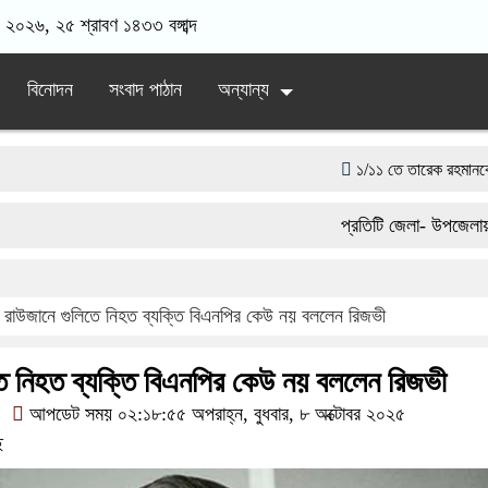
 ২০২৬, ২৫ শ্রাবণ ১৪৩৩ বঙ্গাব্দ
বিনোদন
সংবাদ পাঠান
অন্যান্য
১/১১ তে তারেক রহমানকে ‘আয়নাঘরে’ ব
সরকারের কাজে কোনো গাফিলতি হলে কঠোর
প্রতিটি জেলা- উপজেলায় একজন
সামাজিক অপরাধ প্রতিরোধে কেন্দুয়া
একটি চিঠিই বদলে দিল ৫ম শ্রেণির শিক্ষা
রাউজানে গুলিতে নিহত ব্যক্তি বিএনপির কেউ নয় বললেন রিজভী
দিনাজপুর পলিটেকনিক ইনস্টিটিউটের হীর
তে নিহত ব্যক্তি বিএনপির কেউ নয় বললেন রিজভী
আপডেট সময় ০২:১৮:৫৫ অপরাহ্ন, বুধবার, ৮ অক্টোবর ২০২৫
ে