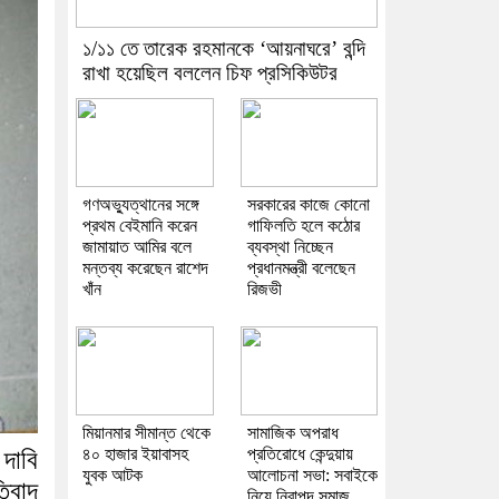
১/১১ তে তারেক রহমানকে ‘আয়নাঘরে’ বন্দি
রাখা হয়েছিল বললেন চিফ প্রসিকিউটর
গণঅভ্যুত্থানের সঙ্গে
সরকারের কাজে কোনো
প্রথম বেইমানি করেন
গাফিলতি হলে কঠোর
জামায়াত আমির বলে
ব্যবস্থা নিচ্ছেন
মন্তব্য করেছেন রাশেদ
প্রধানমন্ত্রী বলেছেন
খাঁন
রিজভী
মিয়ানমার সীমান্ত থেকে
সামাজিক অপরাধ
৪০ হাজার ইয়াবাসহ
প্রতিরোধে কেন্দুয়ায়
 দাবি
যুবক আটক
আলোচনা সভা: সবাইকে
িবাদ
নিয়ে নিরাপদ সমাজ