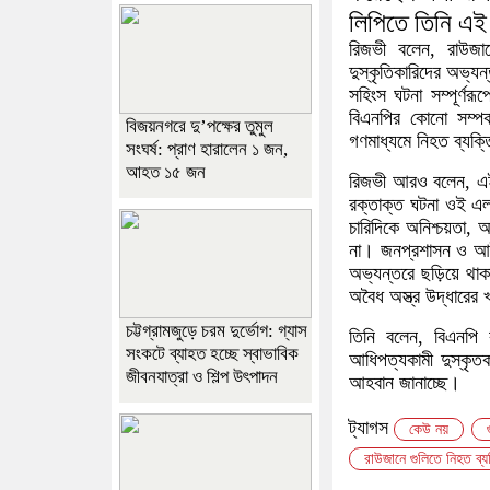
লিপিতে তিনি এই
রিজভী বলেন, রাউজানে
দুস্কৃতিকারিদের অভ্য
সহিংস ঘটনা সম্পূর্ণরূ
বিএনপির কোনো সম্পর্
বিজয়নগরে দু’পক্ষের তুমুল
গণমাধ্যমে নিহত ব্যক্ত
সংঘর্ষ: প্রাণ হারালেন ১ জন,
আহত ১৫ জন
রিজভী আরও বলেন, এই
রক্তাক্ত ঘটনা ওই এলা
চারিদিকে অনিশ্চয়তা,
না। জনপ্রশাসন ও আইন 
অভ্যন্তরে ছড়িয়ে থাক
অবৈধ অস্ত্র উদ্ধারের
চট্টগ্রামজুড়ে চরম দুর্ভোগ: গ্যাস
তিনি বলেন, বিএনপি র
সংকটে ব্যাহত হচ্ছে স্বাভাবিক
আধিপত্যকামী দুস্কৃতক
জীবনযাত্রা ও শিল্প উৎপাদন
আহবান জানাচ্ছে।
ট্যাগস
কেউ নয়
রাউজানে গুলিতে নিহত ব্