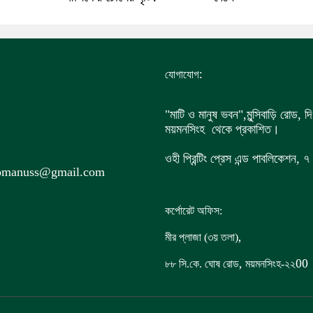
:
যোগাযোগ
"মাটি ও মানুষ ভবন",
মুন্সিবাড়ি রোড,
দি
ময়মনসিংহ থেকে প্রকাশিত।
ওহী প্রিন্টিং প্রেস এন্ড পাবলিকেশন,
iomanuss@gmail.com
কর্পোরেট অফিস:
,
মীর প্লাজা (৩য় তলা)
,
00
৮৮
সি.কে. ঘোষ রোড
ময়মনসিংহ-২২