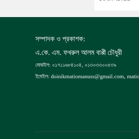
সম্পাদক ও প্রকাশক:
এ.কে. এম. ফখরুল আলম বাপ্পী চৌধুরী
মোবাইল: ০১৭১১৬৮৪১০৪, ০১৩০৩৩০০৫৩৯
ইমেইল: doinikmatiomanuss@gmail.com, mat