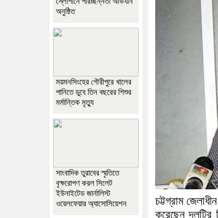
স্লোগানে পরিচ্ছন্নতা অভিযান
অনুষ্ঠিত
ময়মনসিংহের গৌরীপুরে খালের
পানিতে ডুবে তিন বছরের শিশুর
মর্মান্তিক মৃত্যু
সাংবাদিক তুরাবের স্মৃতিতে
বৃক্ষরোপণ করল সিলেট
ইউনাইটেড জার্নালিস্ট
চট্টগ্রাম জেলাধ
ওয়েলফেয়ার অ্যাসোসিয়েশন
করেছেন দলটির স