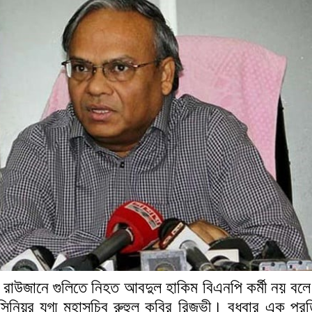
ীন রাউজানে গুলিতে নিহত আবদুল হাকিম বিএনপি কর্মী নয় বলে
িনিয়র যুগ্ম মহাসচিব রুহুল কবির রিজভী। বুধবার এক প্রত