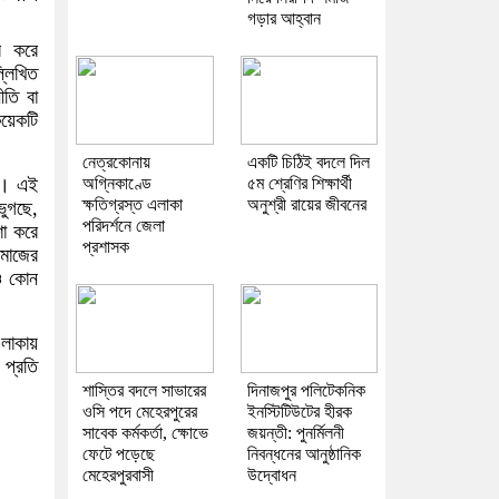
গড়ার আহ্বান
্র করে
্লিখিত
ীতি বা
য়েকটি
নেত্রকোনায়
একটি চিঠিই বদলে দিল
অগ্নিকাণ্ডে
৫ম শ্রেণির শিক্ষার্থী
র। এই
ক্ষতিগ্রস্ত এলাকা
অনুশ্রী রায়ের জীবনের
ভুগছে,
পরিদর্শনে জেলা
শা করে
প্রশাসক
সমাজের
াও কোন
লাকায়
 প্রতি
শাস্তির বদলে সাভারের
দিনাজপুর পলিটেকনিক
ওসি পদে মেহেরপুরের
ইনস্টিটিউটের হীরক
সাবেক কর্মকর্তা, ক্ষোভে
জয়ন্তী: পুনর্মিলনী
ফেটে পড়েছে
নিবন্ধনের আনুষ্ঠানিক
মেহেরপুরবাসী
উদ্বোধন