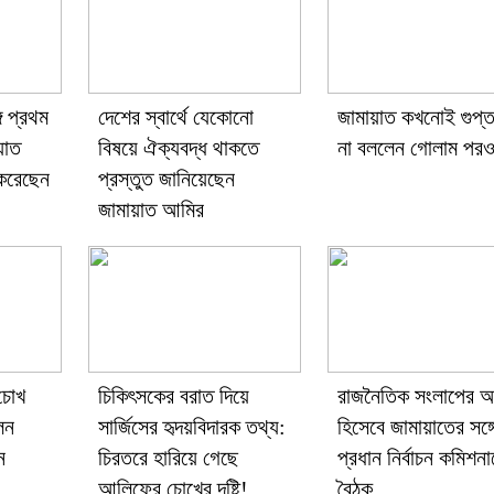
ে প্রথম
দেশের স্বার্থে যেকোনো
জামায়াত কখনোই গুপ্
়াত
বিষয়ে ঐক্যবদ্ধ থাকতে
না বললেন গোলাম পরও
করেছেন
প্রস্তুত জানিয়েছেন
জামায়াত আমির
 চোখ
চিকিৎসকের বরাত দিয়ে
রাজনৈতিক সংলাপের 
লন
সার্জিসের হৃদয়বিদারক তথ্য:
হিসেবে জামায়াতের সঙ্গ
ন
চিরতরে হারিয়ে গেছে
প্রধান নির্বাচন কমিশনা
আলিফের চোখের দৃষ্টি!
বৈঠক