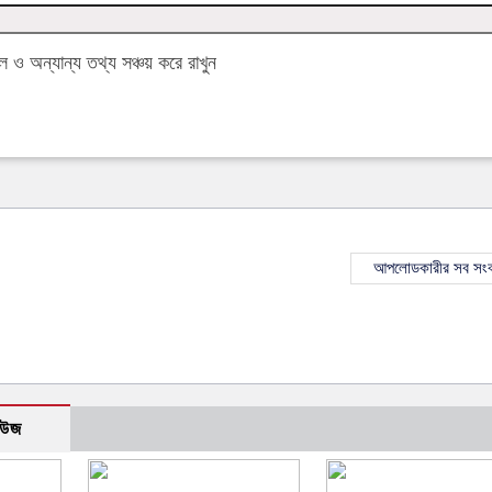
ও অন্যান্য তথ্য সঞ্চয় করে রাখুন
আপলোডকারীর সব সংব
িউজ