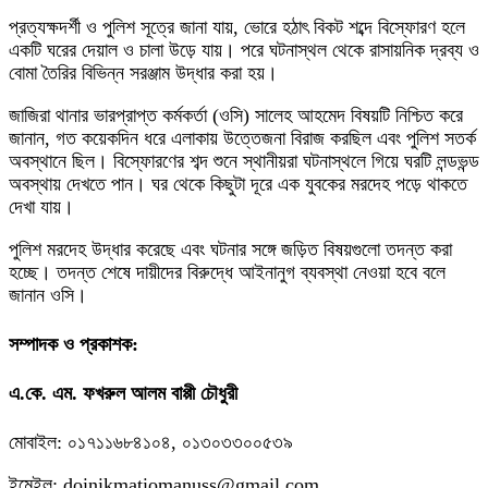
প্রত্যক্ষদর্শী ও পুলিশ সূত্রে জানা যায়, ভোরে হঠাৎ বিকট শব্দে বিস্ফোরণ হলে
একটি ঘরের দেয়াল ও চালা উড়ে যায়। পরে ঘটনাস্থল থেকে রাসায়নিক দ্রব্য ও
বোমা তৈরির বিভিন্ন সরঞ্জাম উদ্ধার করা হয়।
জাজিরা থানার ভারপ্রাপ্ত কর্মকর্তা (ওসি) সালেহ আহমেদ বিষয়টি নিশ্চিত করে
জানান, গত কয়েকদিন ধরে এলাকায় উত্তেজনা বিরাজ করছিল এবং পুলিশ সতর্ক
অবস্থানে ছিল। বিস্ফোরণের শব্দ শুনে স্থানীয়রা ঘটনাস্থলে গিয়ে ঘরটি লন্ডভন্ড
অবস্থায় দেখতে পান। ঘর থেকে কিছুটা দূরে এক যুবকের মরদেহ পড়ে থাকতে
দেখা যায়।
পুলিশ মরদেহ উদ্ধার করেছে এবং ঘটনার সঙ্গে জড়িত বিষয়গুলো তদন্ত করা
হচ্ছে। তদন্ত শেষে দায়ীদের বিরুদ্ধে আইনানুগ ব্যবস্থা নেওয়া হবে বলে
জানান ওসি।
সম্পাদক ও প্রকাশক:
এ.কে. এম. ফখরুল আলম বাপ্পী চৌধুরী
মোবাইল: ০১৭১১৬৮৪১০৪, ০১৩০৩৩০০৫৩৯
ইমেইল: doinikmatiomanuss@gmail.com,