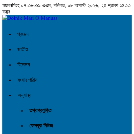
ময়মনসিংহ
০৭:৩৮:৩৯ এএম
, শনিবার, ০৮ অগাস্ট ২০২৬, ২৪ শ্রাবণ ১৪৩৩
বঙ্গাব্দ
প্রচ্ছদ
জাতীয়
বিনোদন
সংবাদ পাঠান
অন্যান্য
তথ্যপ্রযুক্তি
ফেসবুক নিউজ