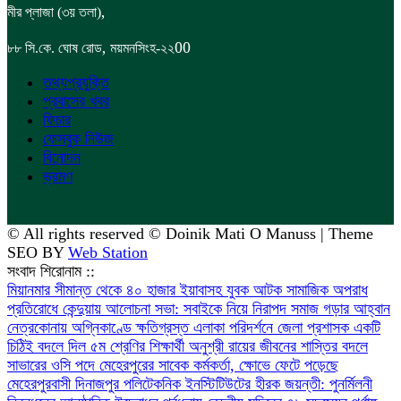
,
মীর প্লাজা (৩য় তলা)
,
00
৮৮
সি.কে. ঘোষ রোড
ময়মনসিংহ-২২
তথ্যপ্রযুক্তি
প্রবাসের খবর
ফিচার
ফেসবুক নিউজ
বিনোদন
ভ্রমণ
© All rights reserved © Doinik Mati O Manuss | Theme
SEO BY
Web Station
সংবাদ শিরোনাম ::
মিয়ানমার সীমান্ত থেকে ৪০ হাজার ইয়াবাসহ যুবক আটক
সামাজিক অপরাধ
প্রতিরোধে কেন্দুয়ায় আলোচনা সভা: সবাইকে নিয়ে নিরাপদ সমাজ গড়ার আহ্বান
নেত্রকোনায় অগ্নিকাণ্ডে ক্ষতিগ্রস্ত এলাকা পরিদর্শনে জেলা প্রশাসক
একটি
চিঠিই বদলে দিল ৫ম শ্রেণির শিক্ষার্থী অনুশ্রী রায়ের জীবনের
শাস্তির বদলে
সাভারের ওসি পদে মেহেরপুরের সাবেক কর্মকর্তা, ক্ষোভে ফেটে পড়েছে
মেহেরপুরবাসী
দিনাজপুর পলিটেকনিক ইনস্টিটিউটের হীরক জয়ন্তী: পুনর্মিলনী