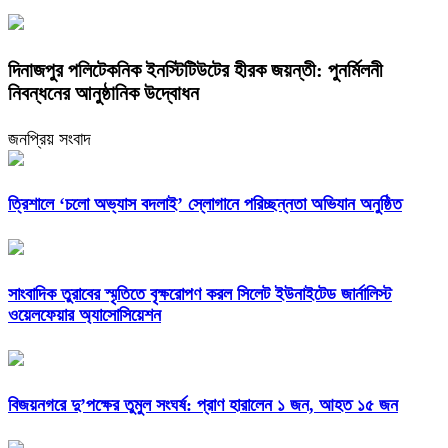
দিনাজপুর পলিটেকনিক ইনস্টিটিউটের হীরক জয়ন্তী: পুনর্মিলনী
নিবন্ধনের আনুষ্ঠানিক উদ্বোধন
জনপ্রিয় সংবাদ
‎ত্রিশালে ‘চলো অভ্যাস বদলাই’ স্লোগানে পরিচ্ছন্নতা অভিযান অনুষ্ঠিত
সাংবাদিক তুরাবের স্মৃতিতে বৃক্ষরোপণ করল সিলেট ইউনাইটেড জার্নালিস্ট
ওয়েলফেয়ার অ্যাসোসিয়েশন
বিজয়নগরে দু’পক্ষের তুমুল সংঘর্ষ: প্রাণ হারালেন ১ জন, আহত ১৫ জন