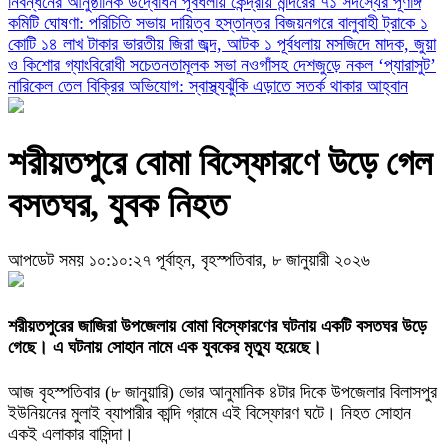
নিবন্ধনের আনুষ্ঠানিক উদ্বোধন
পূর্বধলায় কেন্দ্রীয় মন্দিরের ৭১ সদস্যের পূর্ণাঙ্গ
কমিটি ঘোষণা: পরিচিতি সভায় দায়িত্ব হস্তান্তর
বিজয়নগরে বালুবাহী ট্রাকে ১
কোটি ১৪ লাখ টাকার ভারতীয় জিরা জব্দ, আটক ১
পূর্বধলায় মসজিদে মাদক, জুয়া
ও কিশোর গ্যাংবিরোধী সচেতনতামূলক সভা
নওগাঁসহ দেশজুড়ে নকল ‘প্যারাসুট’
নারিকেল তেল বিক্রির অভিযোগ: স্বাস্থ্যঝুঁকি এড়াতে সতর্ক থাকার আহ্বান
শরীয়তপুরে বোমা বিস্ফোরণে উড়ে গেল
বসতঘর, যুবক নিহত
আপডেট সময় ১০:১০:২৭ পূর্বাহ্ন, বৃহস্পতিবার, ৮ জানুয়ারী ২০২৬
শরীয়তপুরের জাজিরা উপজেলায় বোমা বিস্ফোরণের ঘটনায় একটি বসতঘর উড়ে
গেছে। এ ঘটনায় সোহান নামে এক যুবকের মৃত্যু হয়েছে।
আজ বৃহস্পতিবার (৮ জানুয়ারি) ভোর আনুমানিক ৪টার দিকে উপজেলার বিলাসপুর
ইউনিয়নের মুলাই ব্যাপারীর কান্দি গ্রামে এই বিস্ফোরণ ঘটে। নিহত সোহান
একই এলাকার বাসিন্দা।