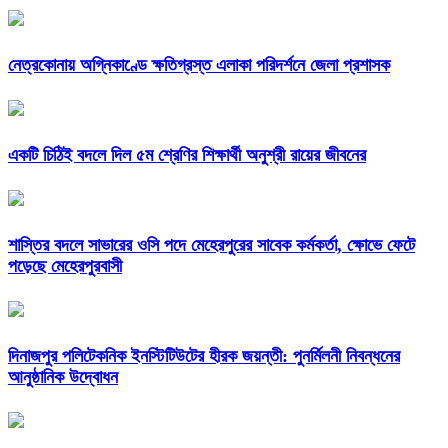
নেত্রকোনায় অগ্নিকাণ্ডে ক্ষতিগ্রস্ত এলাকা পরিদর্শনে জেলা প্রশাসক
একটি চিঠিই বদলে দিল ৫ম শ্রেণির শিক্ষার্থী অনুশ্রী রায়ের জীবনের
শাস্তির বদলে সাভারের ওসি পদে মেহেরপুরের সাবেক কর্মকর্তা, ক্ষোভে ফেটে
পড়েছে মেহেরপুরবাসী
দিনাজপুর পলিটেকনিক ইনস্টিটিউটের হীরক জয়ন্তী: পুনর্মিলনী নিবন্ধনের
আনুষ্ঠানিক উদ্বোধন