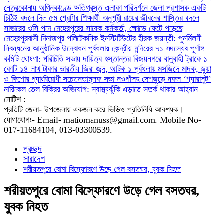
নেত্রকোনায় অগ্নিকাণ্ডে ক্ষতিগ্রস্ত এলাকা পরিদর্শনে জেলা প্রশাসক
একটি
চিঠিই বদলে দিল ৫ম শ্রেণির শিক্ষার্থী অনুশ্রী রায়ের জীবনের
শাস্তির বদলে
সাভারের ওসি পদে মেহেরপুরের সাবেক কর্মকর্তা, ক্ষোভে ফেটে পড়েছে
মেহেরপুরবাসী
দিনাজপুর পলিটেকনিক ইনস্টিটিউটের হীরক জয়ন্তী: পুনর্মিলনী
নিবন্ধনের আনুষ্ঠানিক উদ্বোধন
পূর্বধলায় কেন্দ্রীয় মন্দিরের ৭১ সদস্যের পূর্ণাঙ্গ
কমিটি ঘোষণা: পরিচিতি সভায় দায়িত্ব হস্তান্তর
বিজয়নগরে বালুবাহী ট্রাকে ১
কোটি ১৪ লাখ টাকার ভারতীয় জিরা জব্দ, আটক ১
পূর্বধলায় মসজিদে মাদক, জুয়া
ও কিশোর গ্যাংবিরোধী সচেতনতামূলক সভা
নওগাঁসহ দেশজুড়ে নকল ‘প্যারাসুট’
নারিকেল তেল বিক্রির অভিযোগ: স্বাস্থ্যঝুঁকি এড়াতে সতর্ক থাকার আহ্বান
নোটিশ :
প্রতিটি জেলা- উপজেলায় একজন করে ভিডিও প্রতিনিধি আবশ্যক।
যোগাযোগঃ- Email- matiomanuss@gmail.com. Mobile No-
017-11684104, 013-03300539.
প্রচ্ছদ
সারাদেশ
শরীয়তপুরে বোমা বিস্ফোরণে উড়ে গেল বসতঘর, যুবক নিহত
শরীয়তপুরে বোমা বিস্ফোরণে উড়ে গেল বসতঘর,
যুবক নিহত