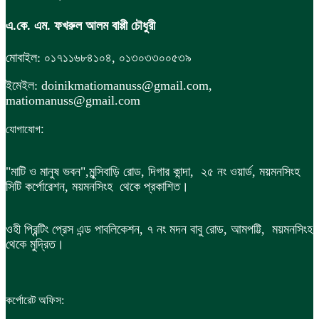
এ.কে. এম. ফখরুল আলম বাপ্পী চৌধুরী
মোবাইল: ০১৭১১৬৮৪১০৪, ০১৩০৩৩০০৫৩৯
ইমেইল: doinikmatiomanuss@gmail.com,
matiomanuss@gmail.com
:
যোগাযোগ
"মাটি ও মানুষ ভবন",
মুন্সিবাড়ি রোড,
দিগার কান্দা, ২৫ নং ওয়ার্ড, ময়মনসিংহ
সিটি কর্পোরেশন, ময়মনসিংহ থেকে প্রকাশিত।
ওহী প্রিন্টিং প্রেস এন্ড পাবলিকেশন, ৭ নং মদন বাবু রোড, আমপট্টি, ময়মনসিংহ
থেকে মুদ্রিত।
কর্পোরেট অফিস: