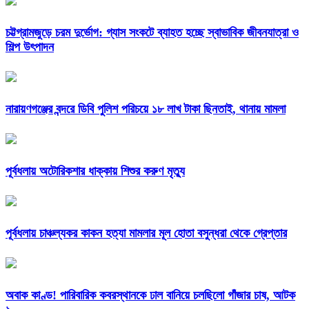
চট্টগ্রামজুড়ে চরম দুর্ভোগ: গ্যাস সংকটে ব্যাহত হচ্ছে স্বাভাবিক জীবনযাত্রা ও
শিল্প উৎপাদন
নারায়ণগঞ্জের বন্দরে ডিবি পুলিশ পরিচয়ে ১৮ লাখ টাকা ছিনতাই, থানায় মামলা
পূর্বধলায় অটোরিকশার ধাক্কায় শিশুর করুণ মৃত্যু
পূর্বধলায় চাঞ্চল্যকর কাকন হত্যা মামলার মূল হোতা বসুন্ধরা থেকে গ্রেপ্তার
অবাক কাণ্ড! পারিবারিক কবরস্থানকে ঢাল বানিয়ে চলছিলো গাঁজার চাষ, আটক